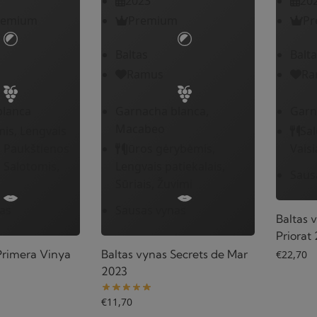
2023
20
remium
Premium
Pr
Baltas
Balta
Ramus
Ra
blanca
Garnacha blanca,
Garn
Macabeo
is, Lengvais
Sal
, Paukštienos
Jūros gėrybėmis,
Vaisi
, Salotomis,
Lengvais patiekalais,
Saus
Sūriais, Žuvimi
as
Sausas vynas
Baltas 
Priorat
Primera Vinya
Baltas vynas Secrets de Mar
€
22,70
2023
€
11,70