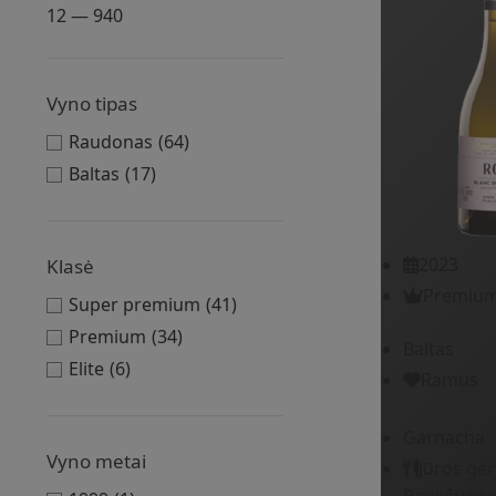
12 — 940
Vyno tipas
Raudonas
(64)
Baltas
(17)
2023
Klasė
Premiu
Super premium
(41)
Premium
(34)
Baltas
Elite
(6)
Ramus
Garnacha
Vyno metai
Jūros gė
Paukštienos