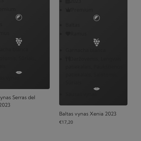
23
2023
emium
Premium
s
Baltas
mus
Ramus
acha blanca
Garnacha blanca
otomis, Sūriais,
Daržovėmis, Lengvais
ais
patiekalais, Paukštienos
patiekalais, Salotomis,
as vynas
Sūriais
Sausas vynas
vynas Serras del
 2023
Baltas vynas Xenia 2023
€
17,20