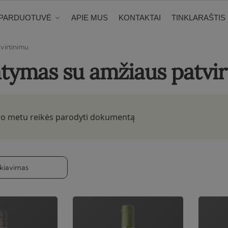
PARDUOTUVĖ
APIE MUS
KONTAKTAI
TINKLARAŠTIS
virtinimu
atymas su amžiaus patvi
mo metu reikės parodyti dokumentą