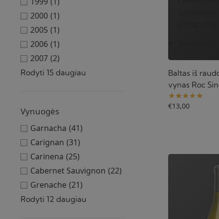
1999
(1)
Salotomis, 
2000
(1)
Užkandžiai
2005
(1)
Sausas vyn
2006
(1)
2007
(2)
Rodyti 15 daugiau
Baltas iš rau
vynas Roc Sin
€
13,00
Vynuogės
Garnacha
(41)
Carignan
(31)
Carinena
(25)
Cabernet Sauvignon
(22)
Grenache
(21)
Rodyti 12 daugiau