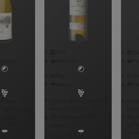
2023
20
remium
Premium
Pr
Baltas
Balta
Ramus
Ra
lanca,
Chenin Blanc, Garnacha
Garn
Pedro Ximenez
blanca, Viognier
Viog
rybėmis,
Salotomis, Sūriais,
Des
 Žuvimi
Vaisiais
gėry
patie
as
Sausas vynas