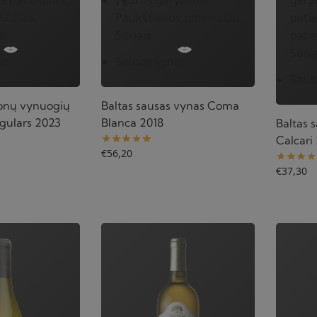
Sūriais,
Paukštienos patiekalais,
patie
s
Sūriais
patie
Sūria
as
Sausas vynas
Saus
donų vynuogių
Baltas sausas vynas Coma
gulars 2023
Blanca 2018
Baltas 
Calcari
€
56,20
€
37,30