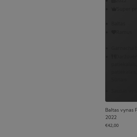
2022
Super p
Baltas
Ramus
Garnacha 
Daržovėm
patiekalais
patiekalais
Sūriais
Sausas vyn
Baltas vynas 
2022
€
42,00