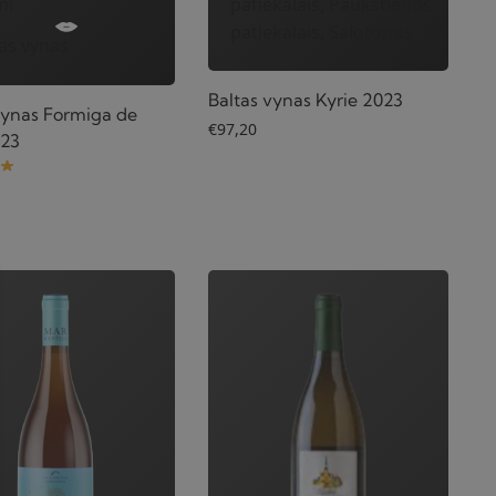
patiekalais, Paukštienos
mi
patiekalais, Salotomis
as vynas
Baltas vynas Kyrie 2023
vynas Formiga de
€
97,20
023