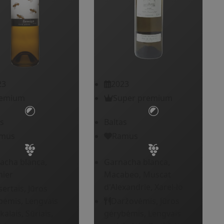
2023
23
Super premium
emium
Baltas
s
Ramus
mus
Garnacha blanca,
acha blanca,
Macabeo, Muscat
nier
d'Alexandrie, Xarel-lo
ertais, Jūros
Daržovėmis, Jūros
bėmis, Lengvais
gėrybėmis, Lengvais
kalais, Sūriais,