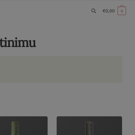
€
0,00
0
rtinimu