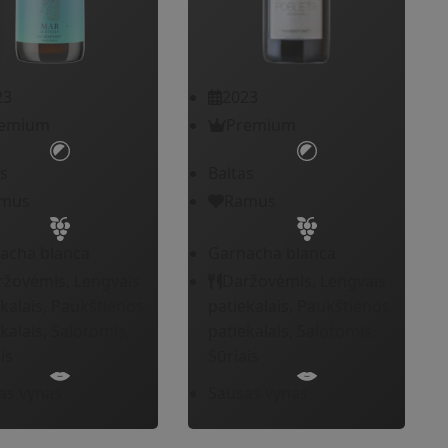
23
2023
emium
Premium
s
Baltas
mus
Ramus
acha blanca
Garnacha blanca
ržovėmis, Lengvais
Daržovėmis, Lengvais
kalais, Paukštienos
patiekalais, Paukštienos
kalais, Salotomis,
patiekalais, Salotomis,
is
Sūriais
as vynas
Sausas vynas