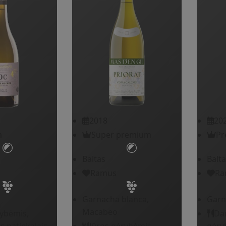
2018
20
m
Super premium
Pr
Baltas
Balta
Ramus
Ra
Garnacha blanca,
Garn
Macabeo
rybėmis,
Dar
 patiekalais,
Jūros gėrybėmis,
gėry