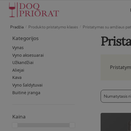
Skip
Skip
to
to
navigation
content
/
/
Pradžia
Produkto pristatymo klasės
Pristatymas su amžiaus pat
Prist
Kategorijos
Vynas
Vyno aksesuarai
Užkandžiai
Pristaty
Aliejai
Kava
Vyno šaldytuvai
Buitinė įranga
Kaina