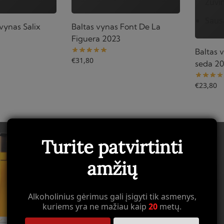
Žuvi
Saus
vynas Salix
Baltas vynas Font De La
Figuera 2023
Baltas 
€
31,80
seda 2
€
23,80
Turite patvirtinti
amžių
Alkoholinius gėrimus gali įsigyti tik asmenys,
kuriems yra ne mažiau kaip
20
metų.