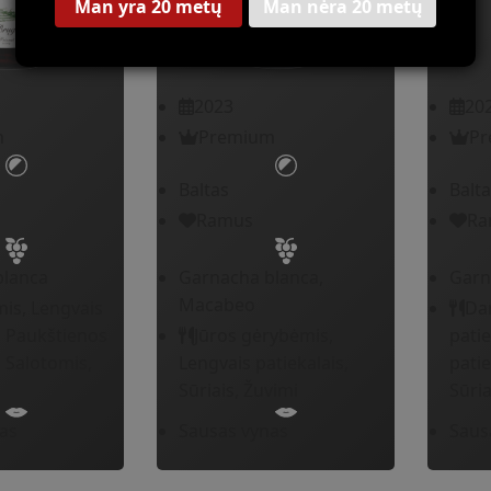
Man yra 20 metų
Man nėra 20 metų
2023
20
m
Premium
Pr
Baltas
Balta
Ramus
Ra
blanca
Garnacha blanca,
Garn
Macabeo
is, Lengvais
Da
, Paukštienos
Jūros gėrybėmis,
patie
, Salotomis,
Lengvais patiekalais,
patie
Sūriais, Žuvimi
Sūria
as
Sausas vynas
Saus