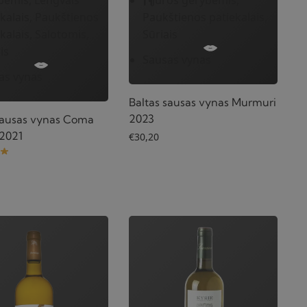
kalais, Paukštienos
Paukštienos patiekalais,
kalais, Salotomis,
Sūriais
is
Sausas vynas
as vynas
Baltas sausas vynas Murmuri
2023
sausas vynas Coma
 2021
€
30,20