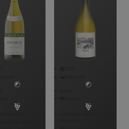
21
2023
emium
Premium
s
Baltas
mus
Ramus
acha blanca
Garnacha blanca,
Macabeo
žovėmis, Jūros
bėmis, Lengvais
Jūros gėrybėmis,