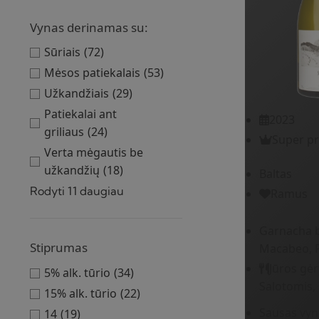
Vynas derinamas su:
Sūriais
(72)
Mėsos patiekalais
(53)
Užkandžiais
(29)
Patiekalai ant
2023
griliaus
(24)
Super p
Verta mėgautis be
užkandžių
(18)
Baltas
Rodyti 11 daugiau
Ramus
Garnacha b
Stiprumas
Macabeo, 
Jūros gė
5% alk. tūrio
(34)
Salotomis,
15% alk. tūrio
(22)
Sausas vyn
14
(19)