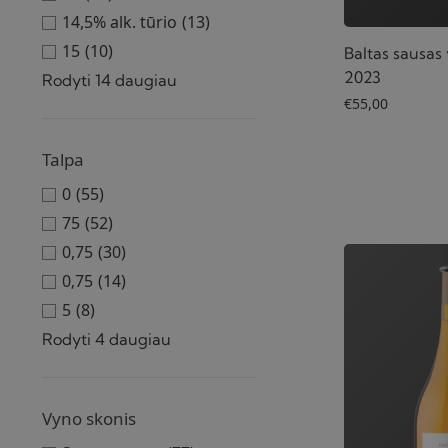
14,5% alk. tūrio
(13)
15
(10)
Baltas sausas 
2023
Rodyti 14 daugiau
€
55,00
Talpa
0
(55)
75
(52)
0,75
(30)
0‚75
(14)
5
(8)
Rodyti 4 daugiau
Vyno skonis