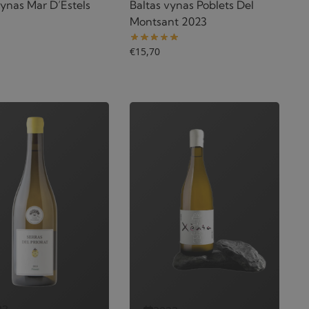
vynas Mar D’Estels
Baltas vynas Poblets Del
Montsant 2023
€
15,70