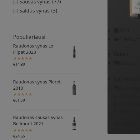
Sausas vynas
(77)
Saldus vynas
(3)
2023
Populiariausi
Premiu
Raudonas vynas Lo
Flipat 2023
Baltas
Ramus
€
14,90
Garnacha 
Raudonas vynas Pleret
Daržovėm
2010
patiekalais
€
61,60
patiekalais
Sūriais
Raudonas sausas vynas
Sausas vyn
Bellmunt 2021
€
24,55