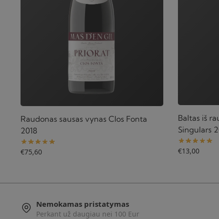
Baltas iš 
Raudonas sausas vynas Clos Fonta
Singulars 
2018
€
13,00
€
75,60
Nemokamas pristatymas
Perkant už daugiau nei 100 Eur