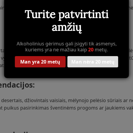
ingas, kupinas vaisių bei karamelės niuansų, kviečiantis mė
Turite patvirtinti
amžių
Alkoholinius gėrimus gali įsigyti tik asmenys,
kuriems yra ne mažiau kaip
20
metų.
tas iš rankomis skintų Grenache vynuogių, kurios dėl saulė
 vynuogės atskleidžia savo turtingą skonį ir aromatą, o nat
Man yra 20 metų
Man nėra 20 metų
ypatingą saldumo ir gaivumo pusiausvyrą.
ndacijos:
 desertais, džiovintais vaisiais, mėlynojo pelėsio sūriais ar
pat puikus pasirinkimas šventinėms progoms ar jaukiems vak