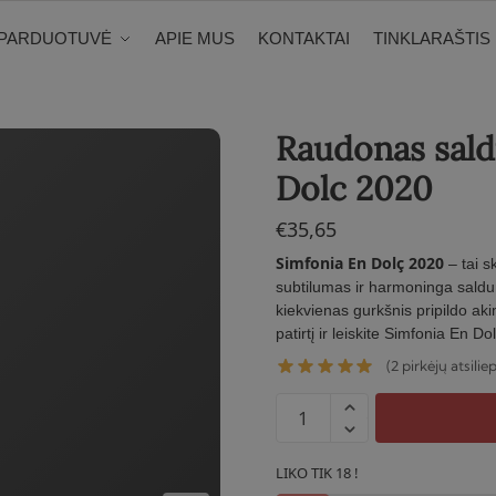
PARDUOTUVĖ
APIE MUS
KONTAKTAI
TINKLARAŠTIS
Raudonas sald
Dolc 2020
€
35,65
Simfonia En Dolç 2020
– tai s
subtilumas ir harmoninga saldum
kiekvienas gurkšnis pripildo ak
patirtį ir leiskite Simfonia En 
2
(
pirkėjų atsilie
produkto
kiekis:
Raudonas
LIKO TIK 18 !
saldus