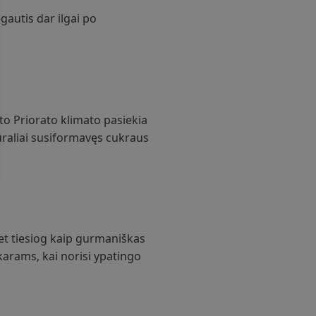
gautis dar ilgai po
to Priorato klimato pasiekia
ūraliai susiformavęs cukraus
 net tiesiog kaip gurmaniškas
arams, kai norisi ypatingo