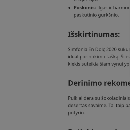
Poskonis:
Ilgas ir harmon
paskutinio gurkšnio.
Išskirtinumas:
Simfonia En Dolç 2020 sukur
idealų prinokimo tašką. Šios
kiekis suteikia šiam vynui 
Derinimo rekome
Puikiai dera su šokoladiniais
desertas savaime. Tai taip 
potyrio.