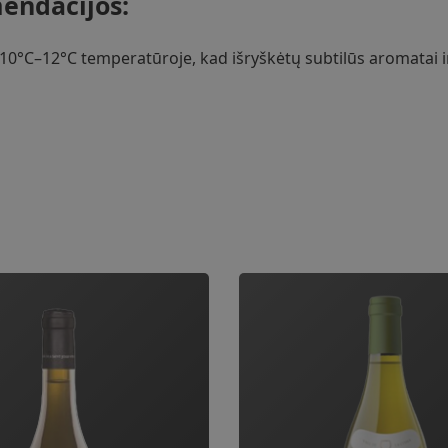
endacijos:
°C–12°C temperatūroje, kad išryškėtų subtilūs aromatai ir