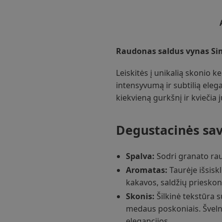
Raudonas saldus vynas Sim
Leiskitės į unikalią skonio k
intensyvumą ir subtilią elega
kiekvieną gurkšnį ir kviečia 
Degustacinės sav
Spalva:
Sodri granato rau
Aromatas:
Taurėje išsisk
kakavos, saldžių prieskon
Skonis:
Šilkinė tekstūra s
medaus poskoniais. Šveln
elegancijos.