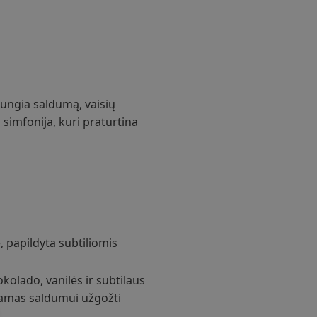
jungia saldumą, vaisių
 simfonija, kuri praturtina
, papildyta subtiliomis
kolado, vanilės ir subtilaus
damas saldumui užgožti