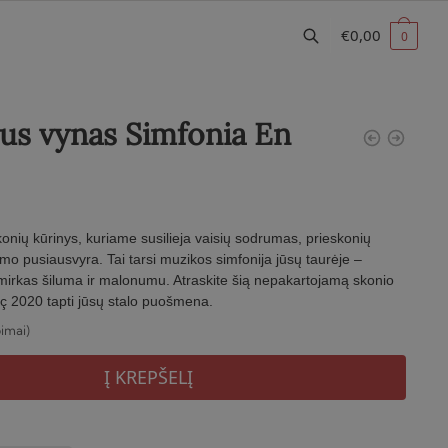
€
0,00
0
us vynas Simfonia En
konių kūrinys, kuriame susilieja vaisių sodrumas, prieskonių
o pusiausvyra. Tai tarsi muzikos simfonija jūsų taurėje –
imirkas šiluma ir malonumu. Atraskite šią nepakartojamą skonio
Dolç 2020 tapti jūsų stalo puošmena.
pimai)
Į KREPŠELĮ