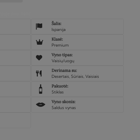
iuje nuo 100€
Šalis:
Ispanija
Klasė:
Premium
Vyno tipas:
Vaisių/uogų
Derinama su:
Desertais, Sūriais, Vaisiais
Pakuotė:
Stiklas
Vyno skonis:
Saldus vynas