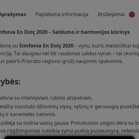
Aprašymas
Papildoma informacija
Atsiliepimai
2
fonia En Dolç 2020 – Saldumo ir harmonijos kūrinys
elionę su
Simfonia En Dolç 2020
– vynu, kuris meistriškai su
nciją. Tai daugiau nei tik raudonas saldus vynas – tai skonių
jus patirti Priorato regiono grožį naujomis spalvomis.
ybės:
dona su intensyviais rubino atspalviais.
leidžia nuostabi džiovintų slyvų, vyšnių ir gervuogių puokštė
ių ir karamelės natomis.
usilieja su sodria vaisių gausa. Prinokusios uogos dera su šo
us rūgštingumas suteikia vynui puikią pusiausvyrą, neleis