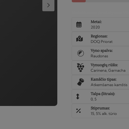
vynas
Simfonia
Nemokamas pristatymas Viln
En
Metai:
Dolc
2020
2020
Regionas:
DOQ Priorat
Vyno spalva:
Raudonas
Vynuogių rūšis:
Carinena, Garnacha
Kamščio tipas:
Atkemšamas kamštis
Talpa (litrais):
0, 5
Stiprumas:
15, 5% alk. tūrio