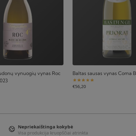
raudonų vynuogių vynas Roc
Baltas sausas vynas Coma B
2023
€
56,20
Nepriekaištinga kokybė
Visa produkcija kruopščiai atrinkta