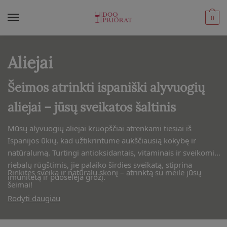
Skip
Skip
to
to
0
navigation
content
Aliejai
Šeimos atrinkti ispaniški alyvuogių
aliejai – jūsų sveikatos šaltinis
Mūsų alyvuogių aliejai kruopščiai atrenkami tiesiai iš
Ispanijos ūkių, kad užtikrintume aukščiausią kokybę ir
natūralumą. Turtingi antioksidantais, vitaminais ir sveikomis
riebalų rūgštimis, jie palaiko širdies sveikatą, stiprina
Rinkitės sveiką ir natūralų skonį – atrinktą su meile jūsų
imunitetą ir puoselėja grožį.
šeimai!
Rodyti daugiau