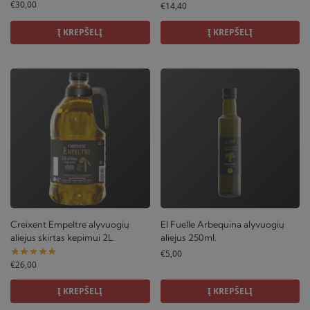
€
30,00
€
14,40
Į KREPŠELĮ
Į KREPŠELĮ
Creixent Empeltre alyvuogių
El Fuelle Arbequina alyvuogių
aliejus skirtas kepimui 2L
aliejus 250ml.
€
5,00
€
26,00
Į KREPŠELĮ
Į KREPŠELĮ