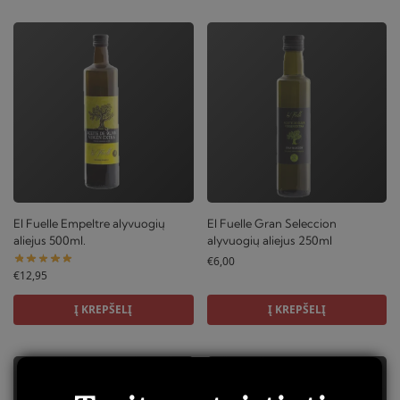
El Fuelle Empeltre alyvuogių
El Fuelle Gran Seleccion
aliejus 500ml.
alyvuogių aliejus 250ml
€
6,00
€
12,95
Į KREPŠELĮ
Į KREPŠELĮ