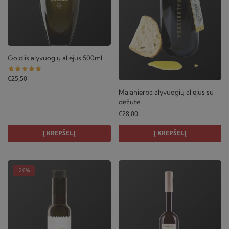
Goldlis alyvuogių aliejus 500ml
€
25,50
Malahierba alyvuogių aliejus su
dėžute
€
28,00
Į KREPŠELĮ
Į KREPŠELĮ
-20%