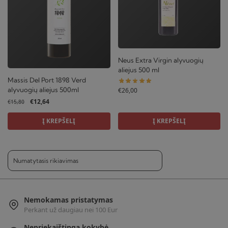
Neus Extra Virgin alyvuogių
aliejus 500 ml
Massis Del Port 1898 Verd
alyvuogių aliejus 500ml
€
26,00
Original
Current
€
12,64
€
15,80
price
price
was:
is:
Į KREPŠELĮ
Į KREPŠELĮ
€15,80.
€12,64.
Nemokamas pristatymas
Perkant už daugiau nei 100 Eur
Nepriekaištinga kokybė