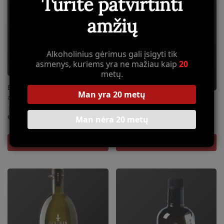
Turite patvirtinti
amžių
Alkoholinius gėrimus gali įsigyti tik
asmenys, kuriems yra ne mažiau kaip
20
metų.
El Fuelle Gran Seleccion
Man yra 20 metų
alyvuogių aliejus 500ml.
El Fuelle nefiltruotas alyvuogių
aliejus 250ml
€
11,80
Man nėra 20 metų
€
6,50
Į KREPŠELĮ
Į KREPŠELĮ