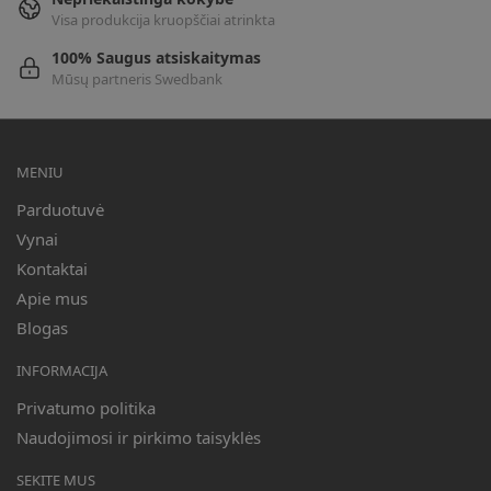
Visa produkcija kruopščiai atrinkta
100% Saugus atsiskaitymas
Mūsų partneris Swedbank
MENIU
Parduotuvė
Vynai
Kontaktai
Apie mus
Blogas
INFORMACIJA
Privatumo politika
Naudojimosi ir pirkimo taisyklės
SEKITE MUS