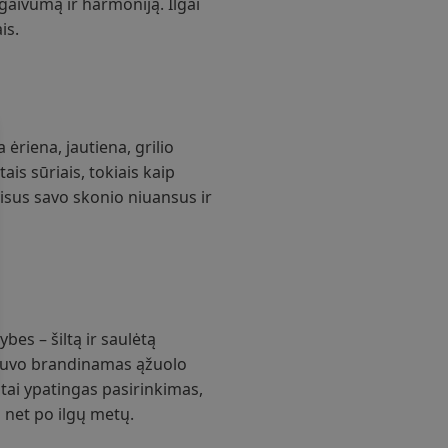
gaivumą ir harmoniją. Ilgai
is.
ėriena, jautiena, grilio
tais sūriais, tokiais kaip
isus savo skonio niuansus ir
bes – šiltą ir saulėtą
 buvo brandinamas ąžuolo
 tai ypatingas pasirinkimas,
s net po ilgų metų.