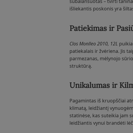
subalansuotas – tvirti tanin
išliekantis poskonis yra šilt
Patiekimas ir Pasi
Clos Monlleo 2010, 12L
puikia
patiekalais ir žvėriena. Jis t
parmezanas, mėlynojo sūrio a
struktūrą.
Unikalumas ir Kil
Pagamintas iš kruopščiai at
klimatą, leidžiantį vynuogė
statinėse, kas suteikia jam s
leidžiantis vynui brandėti lė