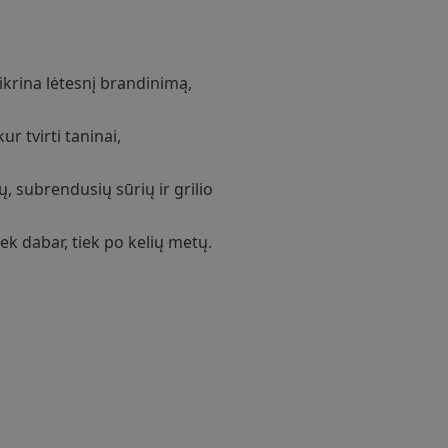
tikrina lėtesnį brandinimą,
ur tvirti taninai,
, subrendusių sūrių ir grilio
ek dabar, tiek po kelių metų.