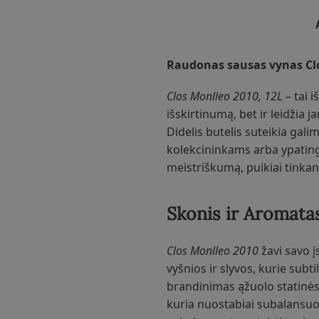
Raudonas sausas vynas Clos
Clos Monlleo 2010, 12L
– tai i
išskirtinumą, bet ir leidžia 
Didelis butelis suteikia gali
kolekcininkams arba ypati
meistriškumą, puikiai tinka
Skonis ir Aromata
Clos Monlleo 2010
žavi savo į
vyšnios ir slyvos, kurie subti
brandinimas ąžuolo statinėse
kuria nuostabiai subalansuot