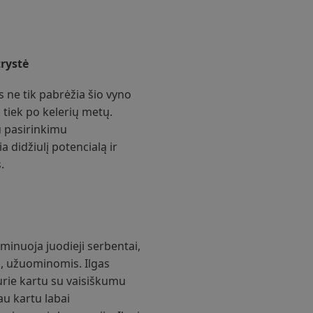
trystė
s ne tik pabrėžia šio vyno
, tiek po kelerių metų.
iu pasirinkimu
ia didžiulį potencialą ir
.
minuoja juodieji serbentai,
iai, užuominomis. Ilgas
urie kartu su vaisiškumu
au kartu labai