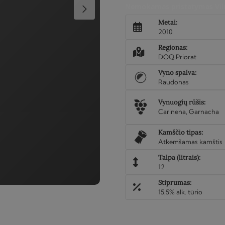
Clos
Nemokamas pristatymas Viln
Monlleo
Metai:
2010,
2010
12L
Regionas:
DOQ Priorat
Vyno spalva:
Raudonas
Vynuogių rūšis:
Carinena, Garnacha
Kamščio tipas:
Atkemšamas kamštis
Talpa (litrais):
12
Stiprumas:
15,5% alk. tūrio