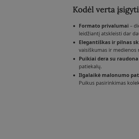
Kodėl verta įsigyti
Formato privalumai
– di
leidžiantį atskleisti dar 
Elegantiškas ir pilnas s
vaisiškumas ir medienos 
Puikiai dera su raudona 
patiekalų.
Ilgalaikė malonumo pati
Puikus pasirinkimas kole