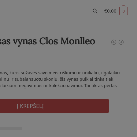
€
0,00
0
as vynas Clos Monlleo
ynas, kuris sužavės savo meistriškumu ir unikaliu, ilgalaikiu
lnu ir subalansuotu skoniu, šis vynas puikiai tinka tiek
laikiam mėgavimuisi ir kolekcionavimui. Tai tikras perlas
Į KREPŠELĮ