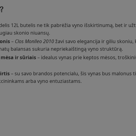
?
delis 12L butelis ne tik pabrėžia vyno išskirtinumą, bet ir už
daugiau skonio niuansų.
konis
–
Clos Monlleo 2010
žavi savo elegancija ir giliu skoniu, k
natų balansas sukuria nepriekaištingą vyno struktūrą.
mėsa ir sūriais
– idealus vynas prie keptos mėsos, troškinių
rtis
– su savo brandos potencialu, šis vynas bus malonus ti
kcininkams arba vyno entuziastams.