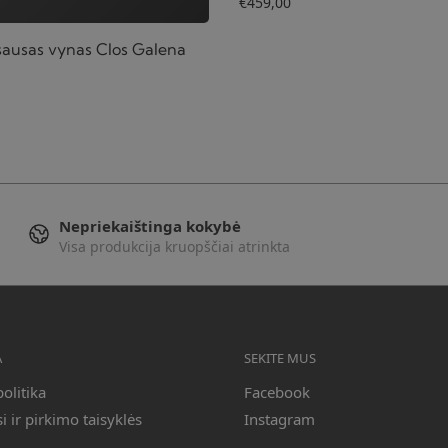
€
459,00
ausas vynas Clos Galena
Nepriekaištinga kokybė
Visa produkcija kruopščiai atrinkta
A
SEKITE MUS
olitika
Facebook
 ir pirkimo taisyklės
Instagram