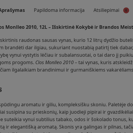
Aprašymas
Papildoma informacija
Atsiliepimai
0
 Monlleo 2010, 12L – Išskirtinė Kokybė ir Brandos Meis
šskirtinis raudonas sausas vynas, kurio 12 litrų dydžio buteli
jam brandėti dar ilgiau, sukuriant nuostabią patirtį tiek dabar
mybę vynui vystytis lėčiau ir subalansuotai, o tai daro jį puik
ngoms progoms.
Clos Monlleo 2010
– tai vynas, kuris atskleidž
nčiam ilgalaikiam brandinimui ir gurmaniškiems vakarėliams
s
spūdingu aromatu ir giliu, kompleksišku skoniu. Paletėje do
liai susipina su prieskonių, kaip juodieji pipirai ir gvazdikėl
 suteikia vynui subtilius tabako, odos ir šokolado tonus, k
ą ir elegantišką aromatą. Skonis yra galingas ir pilnas, tači