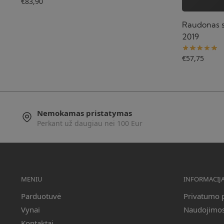
€
83,90
Raudonas s
2019
€
57,75
Nemokamas pristatymas
Perkant už daugiau nei 100 Eur
MENIU
INFORMACIJ
Parduotuvė
Privatumo p
Vynai
Naudojimosi
Kontaktai