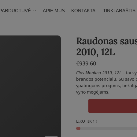
PARDUOTUVĖ
APIE MUS
KONTAKTAI
TINKLARAŠTIS
Raudonas saus
2010, 12L
€
939,60
Clos Monlleo 2010, 12L
– tai v
brandos potencialu. Su savo pi
ypatingoms progoms, tiek ilga
vyno mėgėjams.
produkto
kiekis:
Raudonas
LIKO TIK 1 !
sausas
vynas