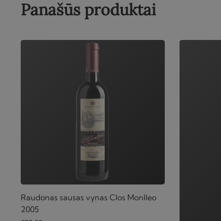
Panašūs produktai
Raudonas sausas vynas Clos Monlleo
2005