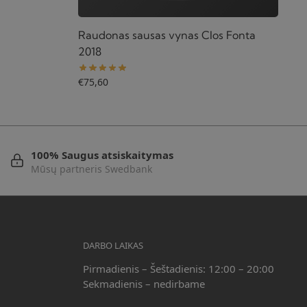
Raudonas sausas vynas Clos Fonta
2018
€
75,60
100% Saugus atsiskaitymas
Mūsų partneris Swedbank
DARBO LAIKAS
Pirmadienis – Šeštadienis: 12:00 – 20:00
Sekmadienis – nedirbame