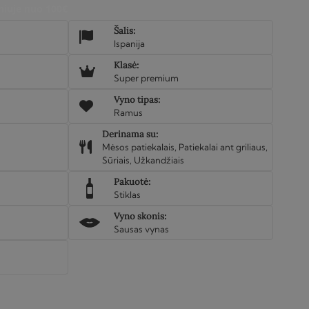
iuje nuo 100€
Šalis:
Ispanija
Klasė:
Super premium
Vyno tipas:
Ramus
Derinama su:
Mėsos patiekalais, Patiekalai ant griliaus,
Sūriais, Užkandžiais
Pakuotė:
Stiklas
Vyno skonis:
Sausas vynas