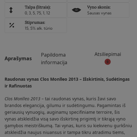
Talpa (litrais):
Vyno skonis:
0, 3, 5, 75, 1, 12
Sausas vynas
Stiprumas:
15, 5% alk. tūrio
Atsiliepimai
Papildoma
Aprašymas
informacija
0
Raudonas vynas Clos Monlleo 2013 – Išskirtinis, Sudėtingas
ir Rafinuotas
Clos Monlleo 2013
– tai raudonas vynas, kuris žavi savo
brandos elegancija, gilumu ir sudėtingumu. Pagamintas iš
geriausių vynuogių, auginamų specifiniame terroire, šis
vynas atskleidžia visą savo išskirtinę prigimtį ir tikrąją vyno
gamybos meistriškumą. Tai vynas, kuris su kiekvienu gurkšniu
atskleidžia naujus niuansus ir tampa tikru atradimu tiems,