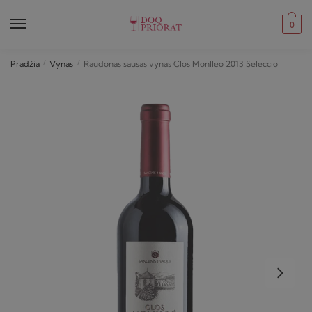
Skip
Skip
to
to
0
navigation
content
Pradžia
/
Vynas
/
Raudonas sausas vynas Clos Monlleo 2013 Seleccio