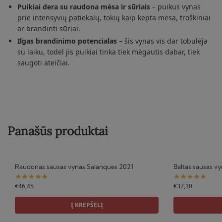
Puikiai dera su raudona mėsa ir sūriais
– puikus vynas
prie intensyvių patiekalų, tokių kaip kepta mėsa, troškiniai
ar brandinti sūriai.
Ilgas brandinimo potencialas
– šis vynas vis dar tobulėja
su laiku, todėl jis puikiai tinka tiek mėgautis dabar, tiek
saugoti ateičiai.
Panašūs produktai
Raudonas sausas vynas Salanques 2021
Baltas sausas v
€
46,45
€
37,30
Į KREPŠELĮ