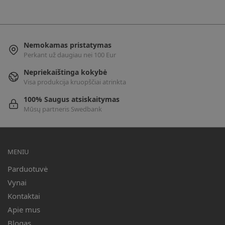
Nemokamas pristatymas
Perkant už daugiau nei 100 Eur
Nepriekaištinga kokybė
Visa produkcija kruopščiai atrinkta
100% Saugus atsiskaitymas
Mūsų partneris Swedbank
MENIU
Parduotuvė
Vynai
Kontaktai
Apie mus
Blogas