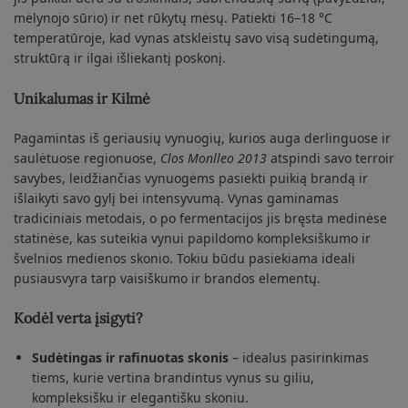
mėlynojo sūrio) ir net rūkytų mėsų. Patiekti 16–18 °C
temperatūroje, kad vynas atskleistų savo visą sudėtingumą,
struktūrą ir ilgai išliekantį poskonį.
Unikalumas ir Kilmė
Pagamintas iš geriausių vynuogių, kurios auga derlinguose ir
saulėtuose regionuose,
Clos Monlleo 2013
atspindi savo terroir
savybes, leidžiančias vynuogėms pasiekti puikią brandą ir
išlaikyti savo gylį bei intensyvumą. Vynas gaminamas
tradiciniais metodais, o po fermentacijos jis bręsta medinėse
statinėse, kas suteikia vynui papildomo kompleksiškumo ir
švelnios medienos skonio. Tokiu būdu pasiekiama ideali
pusiausvyra tarp vaisiškumo ir brandos elementų.
Kodėl verta įsigyti?
Sudėtingas ir rafinuotas skonis
– idealus pasirinkimas
tiems, kurie vertina brandintus vynus su giliu,
kompleksišku ir elegantišku skoniu.