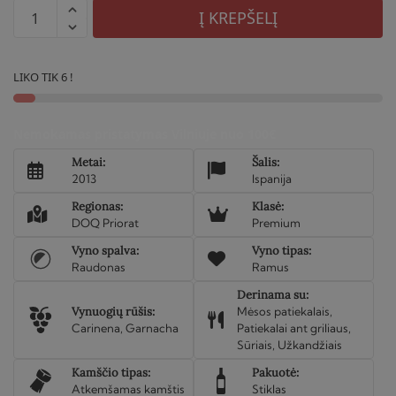
produkto
Į KREPŠELĮ
kiekis:
Raudonas
sausas
LIKO TIK 6 !
vynas
Clos
Nemokamas pristatymas Vilniuje nuo 100€
Monlleo
2013
Metai:
Šalis:
Seleccio
2013
Ispanija
Regionas:
Klasė:
DOQ Priorat
Premium
Vyno spalva:
Vyno tipas:
Raudonas
Ramus
Derinama su:
Vynuogių rūšis:
Mėsos patiekalais,
Carinena, Garnacha
Patiekalai ant griliaus,
Sūriais, Užkandžiais
Kamščio tipas:
Pakuotė:
Atkemšamas kamštis
Stiklas