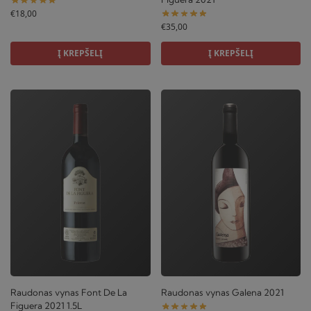
€
18,00
€
35,00
Į KREPŠELĮ
Į KREPŠELĮ
Raudonas vynas Font De La
Raudonas vynas Galena 2021
Figuera 2021 1.5L