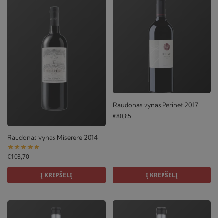
Raudonas vynas Perinet 2017
€
80,85
Raudonas vynas Miserere 2014
€
103,70
Į KREPŠELĮ
Į KREPŠELĮ