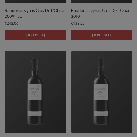
Raudonas vynas Clos De L’Obac
Raudonas vynas Clos De L’Obac
2009 1,5L
2010
€
243,00
€
138,25
Į KREPŠELĮ
Į KREPŠELĮ