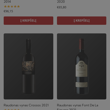
2014
2020
€
65,80
€
96,15
Į KREPŠELĮ
Į KREPŠELĮ
Raudonas vynas Crossos 2021
Raudonas vynas Font De La
Figuera 2021