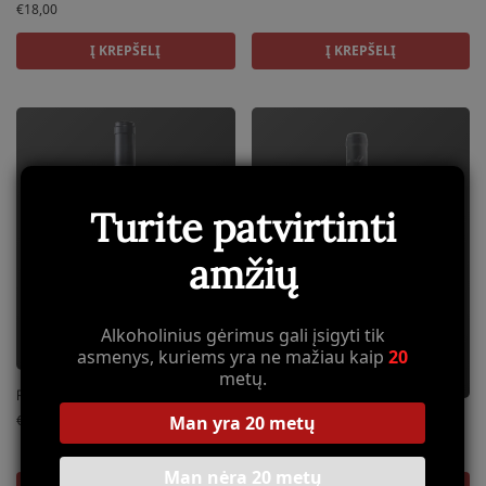
€
18,00
Į KREPŠELĮ
Į KREPŠELĮ
Turite patvirtinti
amžių
Alkoholinius gėrimus gali įsigyti tik
asmenys, kuriems yra ne mažiau kaip
20
metų.
Raudonas vynas Merit 2018
Man yra 20 metų
€
34,65
Raudonas vynas Miserere 2008
€
116,65
Man nėra 20 metų