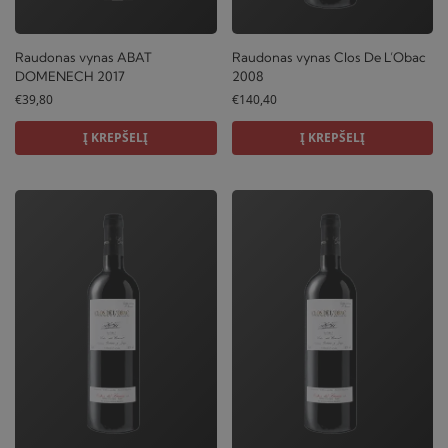
Raudonas vynas Clos De L’Obac
Raudonas vynas ABAT
2008
DOMENECH 2017
€
140,40
€
39,80
Į KREPŠELĮ
Į KREPŠELĮ