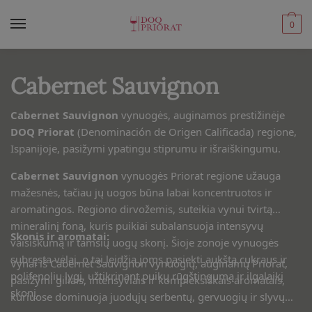
Skip
Skip
to
to
0
navigation
content
Cabernet Sauvignon
Cabernet Sauvignon
vynuogės, auginamos prestižinėje
DOQ Priorat
(Denominación de Origen Calificada) regione,
Ispanijoje, pasižymi ypatingu stiprumu ir išraiškingumu.
Cabernet Sauvignon
vynuogės Priorat regione užauga
mažesnės, tačiau jų uogos būna labai koncentruotos ir
aromatingos. Regiono dirvožemis, suteikia vynui tvirtą
mineralinį foną, kuris puikiai subalansuoja intensyvų
Skonis ir aromatai:
vaisiškumą ir tamsių uogų skonį. Šioje zonoje vynuogės
subręsta vėlai, o tai leidžia joms pasiekti aukštą cukraus ir
Vynai iš Cabernet Sauvignon vynuogių, auginamų Priorat,
polifenolių lygį, užtikrinant puikų rūgštingumą ir ilgalaikį
pasižymi giliais, intensyviais ir kompleksiškais aromatais,
skonį.
kuriuose dominuoja juodųjų serbentų, gervuogių ir slyvų