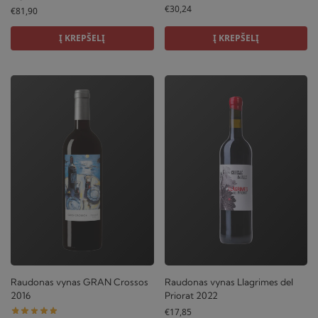
€
30,24
€
81,90
Į KREPŠELĮ
Į KREPŠELĮ
Raudonas vynas GRAN Crossos
Raudonas vynas Llagrimes del
2016
Priorat 2022
€
17,85