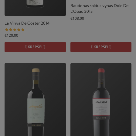
Raudonas saldus vynas Dolc De
L’Obac 2013
€
108,00
La Vinya De Coster 2014
€
120,00
Į KREPŠELĮ
Į KREPŠELĮ