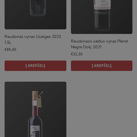
Raudonas vynas Usatges 2023
Raudonasis saldus vynas Pleret
1,5L
Negre Dolç 2021
€
86,40
€
32,30
Į KREPŠELĮ
Į KREPŠELĮ