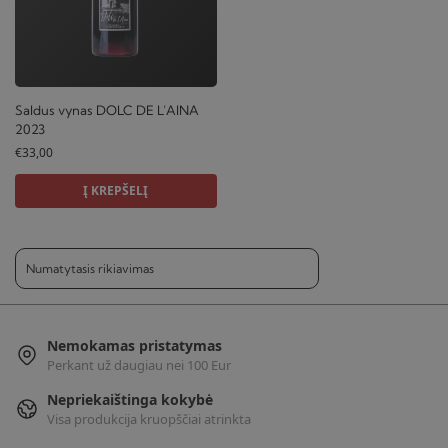
Saldus vynas DOLC DE L’AINA
2023
€
33,00
Į KREPŠELĮ
Nemokamas pristatymas
Perkant už daugiau nei 100 Eur
Nepriekaištinga kokybė
Visa produkcija kruopščiai atrinkta