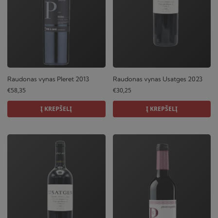
Raudonas vynas Usatges 2023
Raudonas vynas Pleret 2013
€
30,25
€
58,35
Į KREPŠELĮ
Į KREPŠELĮ