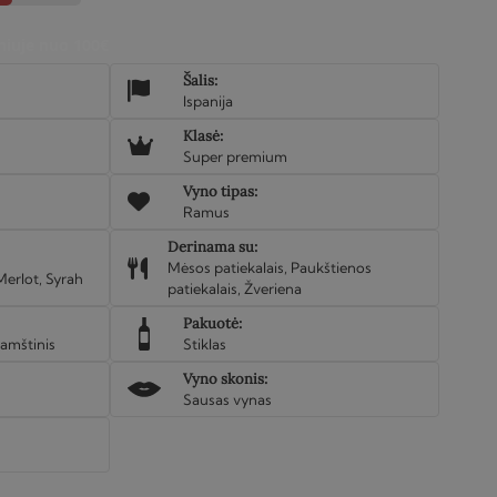
iuje nuo 100€
Šalis:
Ispanija
Klasė:
Super premium
Vyno tipas:
Ramus
Derinama su:
Mėsos patiekalais, Paukštienos
erlot, Syrah
patiekalais, Žveriena
Pakuotė:
amštinis
Stiklas
Vyno skonis:
Sausas vynas