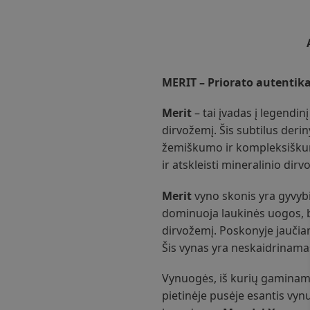
MERIT – Priorato autentika
Merit
– tai įvadas į legendinį
dirvožemį. Šis subtilus deri
žemiškumo ir kompleksiškumo. 
ir atskleisti mineralinio dir
Merit
vyno skonis yra gyvybin
dominuoja laukinės uogos, br
dirvožemį. Poskonyje jaučiama
Šis vynas yra neskaidrinamas
Vynuogės, iš kurių gamina
pietinėje pusėje esantis vy