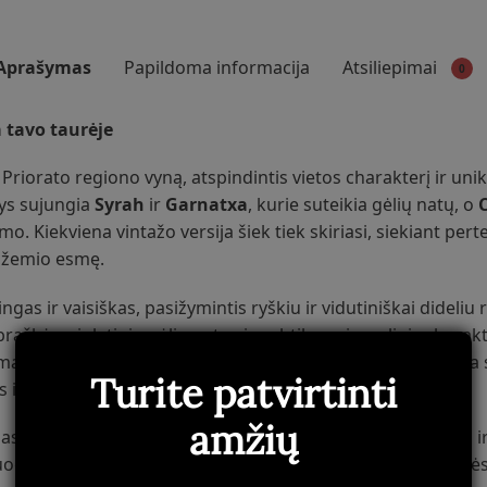
Aprašymas
Papildoma informacija
Atsiliepimai
0
 tavo taurėje
 Priorato regiono vyną, atspindintis vietos charakterį ir unikal
nys sujungia
Syrah
ir
Garnatxa
, kurie suteikia gėlių natų, o
Kiekviena vintažo versija šiek tiek skiriasi, siekiant pertei
vožemio esmę.
gas ir vaisiškas, pasižymintis ryškiu ir vidutiniškai dideli
aškės, violetinių gėlių natos ir subtilus mineralinis charakt
s šilkiniai taninai, o ilgas vaisiškumas, švelniai susijungi
Turite patvirtinti
 ir nefiltruotas, siekiant išsaugoti aromatų spektrą.
amžių
mas
Merit
, auga dviejuose Perinet vynuogynuose:
Mas Vell
i
nuogynas, kuriame dėl visos dienos saulės poveikio vynuogė