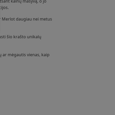
tsant kalnų masyvą, o jo
ijos.
ir Merlot daugiau nei metus
sti šio krašto unikalų
ų ar mėgautis vienas, kaip