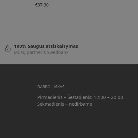
€
37,30
100% Saugus atsiskaitymas
Mūsų partneris Swedbank
DARBO LAIKAS
Pirmadienis – Šeštadienis: 12:00 – 20:00
Sekmadienis – nedirbame