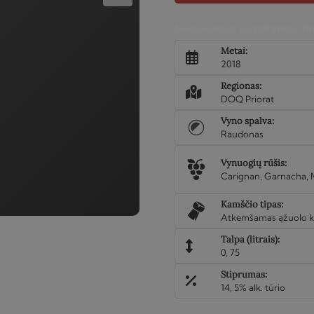
Merit
2018
Nemokamas pristatymas Viln
Metai:
2018
Regionas:
DOQ Priorat
Vyno spalva:
Raudonas
Vynuogių rūšis:
Carignan, Garnacha, M
Kamščio tipas:
Atkemšamas ąžuolo k
Talpa (litrais):
0, 75
Stiprumas:
14, 5% alk. tūrio