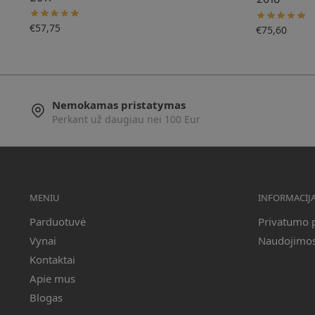
€
57,75
€
75,60
Nemokamas pristatymas
Perkant už daugiau nei 100 Eur
MENIU
INFORMACIJ
Parduotuvė
Privatumo p
Vynai
Naudojimosi
Kontaktai
Apie mus
Blogas