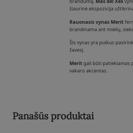
brandumą.
Mas del Xes
vynu
šiaurinė ekspozicija užtikri
Rauonasis vynas Merit
ferm
brandinama ant mielių, siek
Šis vynas yra puikus pasirink
žavesį.
Merit
gali būti patiekiamas 
vakaro akcentas.
Panašūs produktai