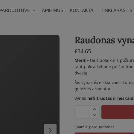
PARDUOTUVĖ
APIE MUS
KONTAKTAI
TINKLARAŠTIS
Raudonas vyna
€
34,65
Merit
– tai šiuolaikinis požiūr
taptų tikra kelione po šimtmeč
dvasią.
Šis
vynas
išreiškia
vaisiškum
geležies
aromatai.
Vynas
nefiltruotas
ir
neskaid
produkto
kiekis:
Raudonas
Sparčiai parduodamas
vynas