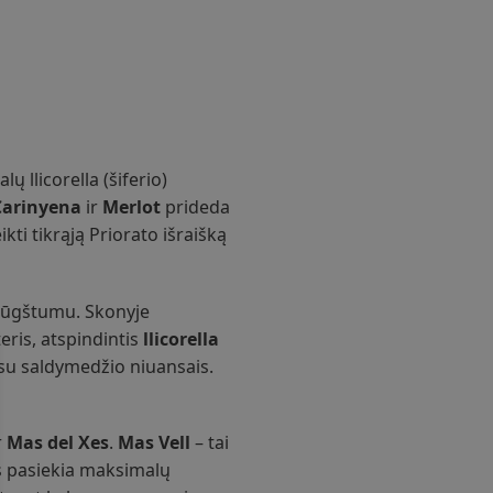
ų llicorella (šiferio)
Carinyena
ir
Merlot
prideda
kti tikrąją Priorato išraišką
u rūgštumu. Skonyje
eris, atspindintis
llicorella
a su saldymedžio niuansais.
r
Mas del Xes
.
Mas Vell
– tai
s pasiekia maksimalų