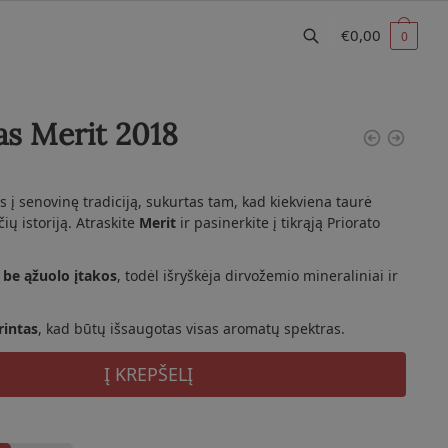
€
0,00
0
s Merit 2018
is į senovinę tradiciją, sukurtas tam, kad kiekviena taurė
ių istoriją. Atraskite
Merit
ir pasinerkite į tikrąją Priorato
ą
be
ąžuolo
įtakos
,
todėl
išryškėja
dirvožemio
mineraliniai
ir
rintas
,
kad
būtų
išsaugotas
visas
aromatų
spektras.
Į KREPŠELĮ