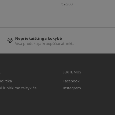
€
26,00
Nepriekaištinga kokybė
Visa produkcija kruopščiai atrinkta
A
SEKITE MUS
olitika
Facebook
 ir pirkimo taisyklės
Instagram