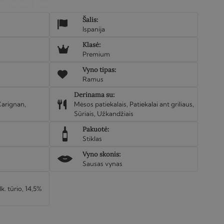
iuje nuo 100€
Šalis:
Ispanija
Klasė:
Premium
Vyno tipas:
Ramus
Derinama su:
arignan,
Mėsos patiekalais, Patiekalai ant griliaus,
Sūriais, Užkandžiais
Pakuotė:
Stiklas
Vyno skonis:
Sausas vynas
lk. tūrio, 14,5%