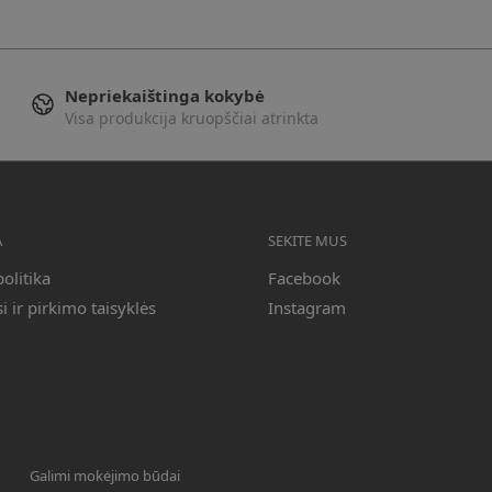
Nepriekaištinga kokybė
Visa produkcija kruopščiai atrinkta
A
SEKITE MUS
olitika
Facebook
 ir pirkimo taisyklės
Instagram
Galimi mokėjimo būdai