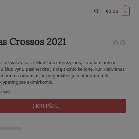
€
0,00
0
s Crossos 2021
is sužavės visus, ieškančius intensyvaus, subalansuoto ir
 šiuo vynu pasinerkite į tikrą skonio kelionę, kur kiekvienas
rafinuotus niuansus, ir mėgaukitės jo malonumu tiek
k ypatingose akimirkomis.
pimas)
Į KREPŠELĮ