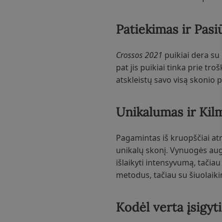
Patiekimas ir Pasi
Crossos 2021
puikiai dera su 
pat jis puikiai tinka prie t
atskleistų savo visą skonio p
Unikalumas ir Kil
Pagamintas iš kruopščiai at
unikalų skonį. Vynuogės augi
išlaikyti intensyvumą, tači
metodus, tačiau su šiuolaiki
Kodėl verta įsigyti