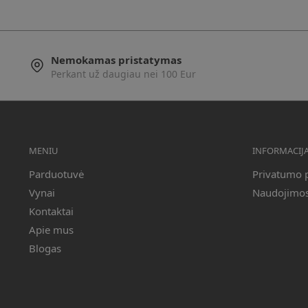
Nemokamas pristatymas
Perkant už daugiau nei 100 Eur
MENIU
INFORMACIJ
Parduotuvė
Privatumo p
Vynai
Naudojimosi
Kontaktai
Apie mus
Blogas