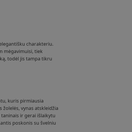
elegantišku charakteriu.
m mėgavimuisi, tiek
ą, todėl jis tampa tikru
tu, kuris pirmiausia
s žolelės, vynas atskleidžia
aninais ir gerai išlaikytu
kantis poskonis su švelniu