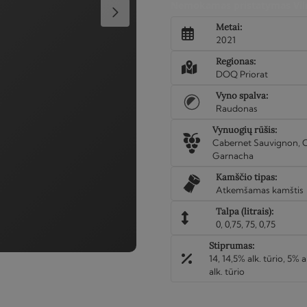
2021
Nemokamas pristatymas Viln
Metai:
2021
Regionas:
DOQ Priorat
Vyno spalva:
Raudonas
Vynuogių rūšis:
Cabernet Sauvignon, C
Garnacha
Kamščio tipas:
Atkemšamas kamštis
Talpa (litrais):
0, 0‚75, 75, 0,75
Stiprumas:
14, 14‚5% alk. tūrio, 5% a
alk. tūrio