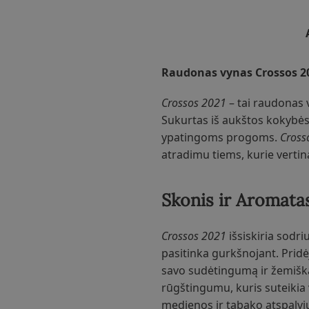
Raudonas vynas Crossos 20
Crossos 2021
– tai raudonas 
Sukurtas iš aukštos kokybės
ypatingoms progoms.
Cross
atradimu tiems, kurie verti
Skonis ir Aromata
Crossos 2021
išsiskiria sodr
pasitinka gurkšnojant. Pridėj
savo sudėtingumą ir žemišką c
rūgštingumu, kuris suteikia 
medienos ir tabako atspalviu