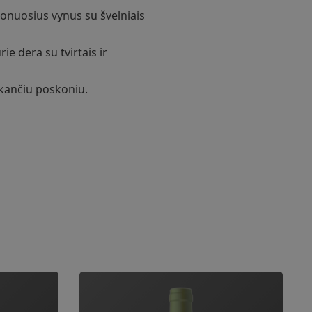
donuosius vynus su švelniais
ie dera su tvirtais ir
iekančiu poskoniu.