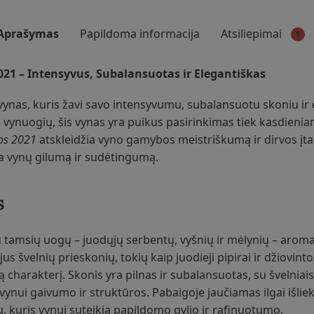
Aprašymas
Papildoma informacija
Atsiliepimai
1
21 – Intensyvus, Subalansuotas ir Elegantiškas
vynas, kuris žavi savo intensyvumu, subalansuotu skoniu ir 
 vynuogių, šis vynas yra puikus pasirinkimas tiek kasdienia
os 2021
atskleidžia vyno gamybos meistriškumą ir dirvos įtak
na vynų gilumą ir sudėtingumą.
s
iu tamsių uogų – juodųjų serbentų, vyšnių ir mėlynių – aroma
us švelnių prieskonių, tokių kaip juodieji pipirai ir džiovinto
harakterį. Skonis yra pilnas ir subalansuotas, su švelniais t
vynui gaivumo ir struktūros. Pabaigoje jaučiamas ilgai išlie
, kuris vynui suteikia papildomo gylio ir rafinuotumo.