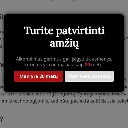
ūlymai
Turite patvirtinti
raudonos mėsos patiekalais, tokiais kaip kepta ėriena, jautie
roškinių, sūrių arba net su rūkytomis mėsomis. Patiekti 16–18
amžių
aletę ir elegantišką charakterį.
Alkoholinius gėrimus gali įsigyti tik asmenys,
mė
kuriems yra ne mažiau kaip
20
metų.
Man yra 20 metų
Man nėra 20 metų
rinktų vynuogių,
Crossos 2021
atspindi savo terroir ypatybes,
namos regionuose, kur klimatas ir dirvožemis leidžia pasie
au kartu ir subalansuoti rūgštingumą. Vyno gamybos procesa
nėmis technologijomis, kad būtų pasiekta aukščiausia kokybė
?