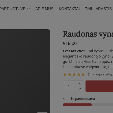
PARDUOTUVĖ
APIE MUS
KONTAKTAI
TINKLARAŠTIS
Raudonas vyna
€
18,00
Crossos 2021
– tai vynas, kur
elegantiško raudonojo vyno. Su
gurkšnis atskleidžia naujus, 
kasdieniuose valgymuose, tie
1
(
pirkėjo atsilie
produkto
kiekis:
Raudonas
Sparčiai parduodamas
vynas
Crossos