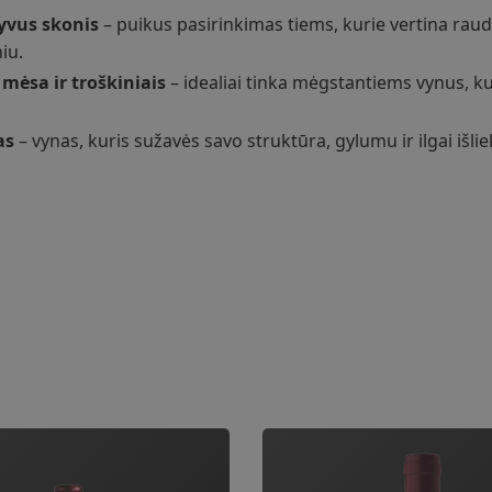
yvus skonis
– puikus pasirinkimas tiems, kurie vertina rau
iu.
mėsa ir troškiniais
– idealiai tinka mėgstantiems vynus, kur
as
– vynas, kuris sužavės savo struktūra, gylumu ir ilgai išl