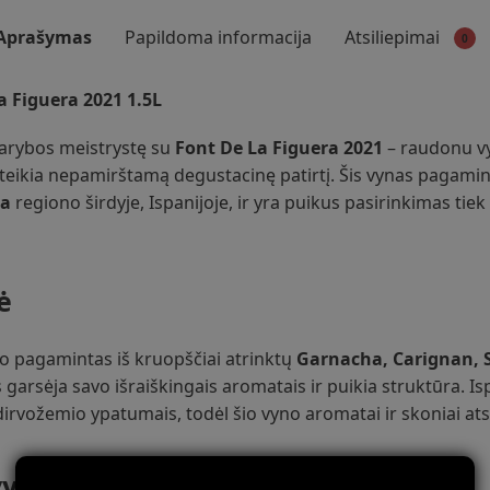
Aprašymas
Papildoma informacija
Atsiliepimai
0
 Figuera 2021 1.5L
darybos meistrystę su
Font De La Figuera 2021
– raudonu vy
uteikia nepamirštamą degustacinę patirtį. Šis vynas pagamint
ra
regiono širdyje, Ispanijoje, ir yra puikus pasirinkimas tie
ė
o pagamintas iš kruopščiai atrinktų
Garnacha, Carignan, S
 garsėja savo išraiškingais aromatais ir puikia struktūra. I
dirvožemio ypatumais, todėl šio vyno aromatai ir skoniai atsp
vybės