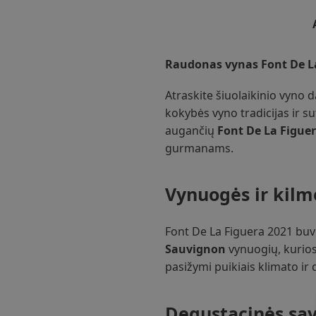
Raudonas vynas Font De La
Atraskite šiuolaikinio vyno 
kokybės vyno tradicijas ir s
augančių
Font De La Figue
gurmanams.
Vynuogės ir kilm
Font De La Figuera 2021 buv
Sauvignon
vynuogių, kurios
pasižymi puikiais klimato ir 
Degustacinės sa