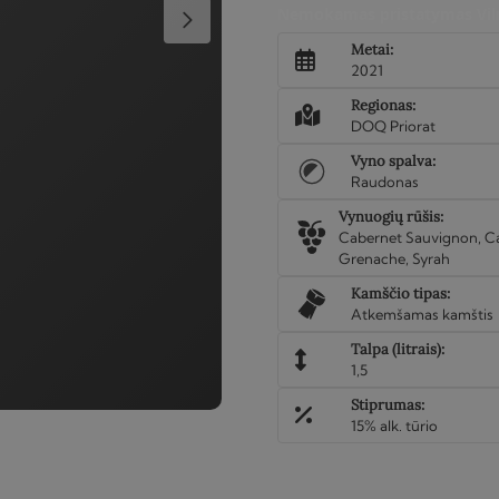
De
Nemokamas pristatymas Viln
La
Metai:
Figuera
2021
2021
Regionas:
1.5L
DOQ Priorat
Vyno spalva:
Raudonas
Vynuogių rūšis:
Cabernet Sauvignon, Ca
Grenache, Syrah
Kamščio tipas:
Atkemšamas kamštis
Talpa (litrais):
1,5
Stiprumas:
15% alk. tūrio