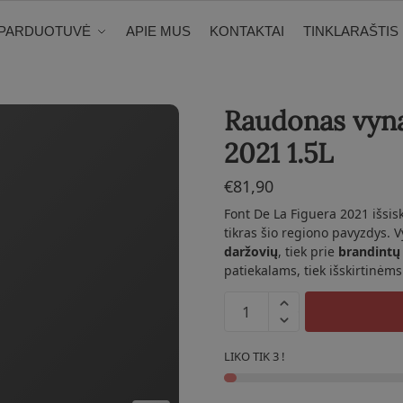
PARDUOTUVĖ
APIE MUS
KONTAKTAI
TINKLARAŠTIS
Raudonas vyna
2021 1.5L
€
81,90
Font De La Figuera 2021 išsis
tikras šio regiono pavyzdys. V
daržovių
, tiek prie
brandintų
patiekalams, tiek išskirtinėm
produkto
kiekis:
Raudonas
LIKO TIK 3 !
vynas
Font