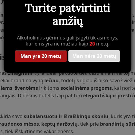
Turite patvirtinti
onųjų uogų
ir
juodųjų serbentų
aromatus, kurie susipina s
amžių
yra
vidutinio kūno
, su puikiai subalansuota
rūgštimi
ir
min
r lengvumo. Ilgai išliekančiame poskonyje juntami švelnūs
va
mo ir rafinuotumo.
Alkoholinius gėrimus gali įsigyti tik asmenys,
kuriems yra ne mažiau kaip
20
metų.
is 1,5L talpą?
Man yra 20 metų
Man nėra 20 metų
amas
„magnum“
, yra ideali pakuotė tiek kasdieniam vartoji
eliai brandina vyną
lėčiau
, todėl jis ilgiau išlaiko savo šviež
liams
,
šventėms
ir kitoms
socialinėms progoms
, kai nori
ugais. Didesnis butelis taip pat turi
elegantišką ir prestiž
skiria savo
subalansuotu ir išraiškingu skoniu
, kuris yra 
raudonos mėsos
,
keptų daržovių
, tiek prie
brandintų sūr
s, tiek išskirtinėms vakarienėms.