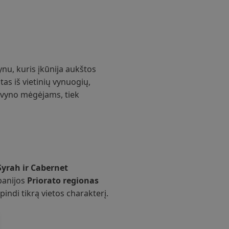
nu, kuris įkūnija aukštos
as iš vietinių vynuogių,
k vyno mėgėjams, tiek
yrah ir Cabernet
spanijos
Priorato regionas
indi tikrą vietos charakterį.