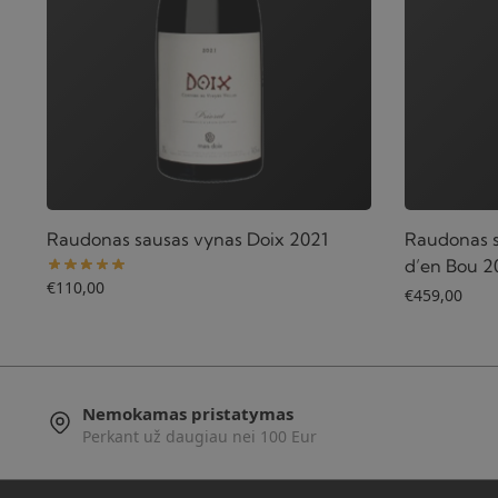
Raudonas sausas vynas Doix 2021
Raudonas s
d’en Bou 2
€
110,00
€
459,00
Nemokamas pristatymas
Perkant už daugiau nei 100 Eur