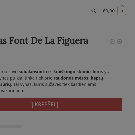
€
0,00
0
s Font De La Figuera
kiria savo
subalansuotu ir išraiškingu skoniu
, kuris yra
ynas puikiai tinka tiek prie
raudonos mėsos
,
keptų
 sūrių
. Tai vynas, kuris sužavės tiek kasdieniams
s vakarienėms.
Į KREPŠELĮ