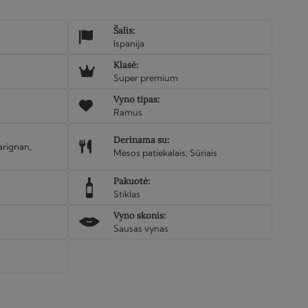
iuje nuo 100€
Šalis:
Ispanija
Klasė:
Super premium
Vyno tipas:
Ramus
Derinama su:
rignan,
Mėsos patiekalais, Sūriais
Pakuotė:
Stiklas
Vyno skonis:
Sausas vynas