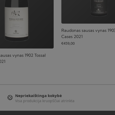
Raudonas sausas vynas 190
Cases 2021
€
459,00
ausas vynas 1902 Tossal
021
Nepriekaištinga kokybė
Visa produkcija kruopščiai atrinkta