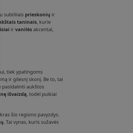
u subtiliais
prieskonių
ir
kštais taninais
, kurie
isiai
ir
vanilės
akcentai,
mui, tiek ypatingoms
umą ir gilesnį skonį. Be to, tai
te pasidalinti aukštos
inę išvaizdą
, todėl puikiai
tikras šio regiono pavyzdys.
ių
. Tai vynas, kuris sužavės