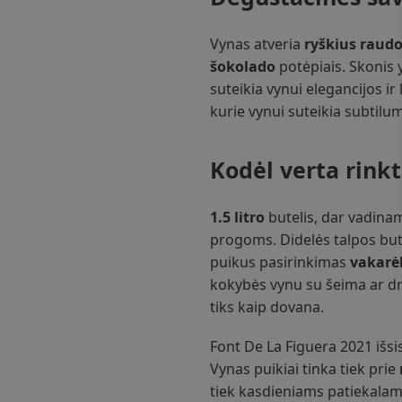
Vynas atveria
ryškius raud
šokolado
potėpiais. Skonis 
suteikia vynui elegancijos i
kurie vynui suteikia subtilu
Kodėl verta rinkt
1.5 litro
butelis, dar vadin
progoms. Didelės talpos but
puikus pasirinkimas
vakarė
kokybės vynu su šeima ar dra
tiks kaip dovana.
Font De La Figuera 2021 išsi
Vynas puikiai tinka tiek prie
tiek kasdieniams patiekalam