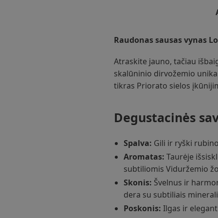
Raudonas sausas vynas Lo 
Atraskite jauno, tačiau išba
skalūninio dirvožemio unikal
tikras Priorato sielos įkūni
Degustacinės sav
Spalva:
Gili ir ryški rubi
Aromatas:
Taurėje išsisk
subtiliomis Viduržemio žo
Skonis:
Švelnus ir harmoni
dera su subtiliais mineral
Poskonis:
Ilgas ir elegan