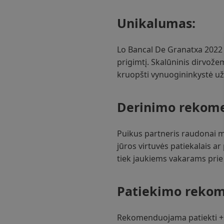
Unikalumas:
Lo Bancal De Granatxa 2022 
prigimtį. Skalūninis dirvože
kruopšti vynuogininkystė už
Derinimo rekome
Puikus partneris raudonai mė
jūros virtuvės patiekalais 
tiek jaukiems vakarams prie 
Patiekimo rekom
Rekomenduojama patiekti +16