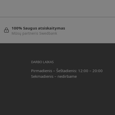
100% Saugus atsiskaitymas
Mūsų partneris Swedbank
DARBO LAIKAS
Pirmadienis – Šeštadienis: 12:00 – 20:00
Sekmadienis – nedirbame