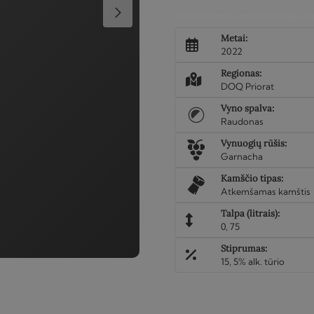
Lo
Nemokamas pristatymas Viln
Bancal
Metai:
De
2022
Granatxa
Regionas:
2022
DOQ Priorat
Vyno spalva:
Raudonas
Vynuogių rūšis:
Garnacha
Kamščio tipas:
Atkemšamas kamštis
Talpa (litrais):
0, 75
Stiprumas:
15, 5% alk. tūrio