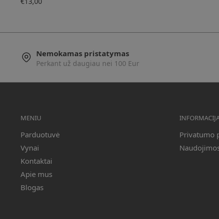
€
13,00
Nemokamas pristatymas
Perkant už daugiau nei 100 Eur
MENIU
INFORMACIJ
Parduotuvė
Privatumo p
Vynai
Naudojimosi
Kontaktai
Apie mus
Blogas