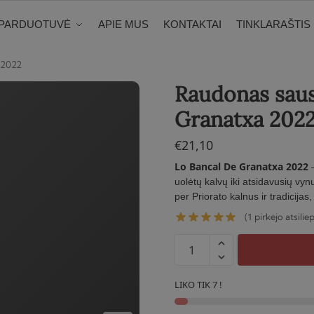
PARDUOTUVĖ
APIE MUS
KONTAKTAI
TINKLARAŠTIS
 2022
Raudonas saus
Granatxa 202
€
21,10
Lo Bancal De Granatxa 2022
–
uolėtų kalvų iki atsidavusių vy
per Priorato kalnus ir tradicijas,
1
(
pirkėjo atsilie
produkto
kiekis:
Raudonas
LIKO TIK 7 !
sausas
vynas