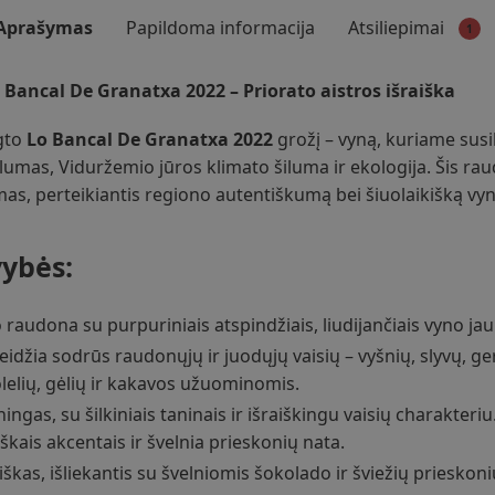
Aprašymas
Papildoma informacija
Atsiliepimai
1
Bancal De Granatxa 2022 – Priorato aistros išraiška
igto
Lo Bancal De Granatxa 2022
grožį – vyną, kuriame susili
umas, Viduržemio jūros klimato šiluma ir ekologija. Šis rau
jimas, perteikiantis regiono autentiškumą bei šiuolaikišką vy
ybės:
no raudona su purpuriniais atspindžiais, liudijančiais vyno ja
leidžia sodrūs raudonųjų ir juodųjų vaisių – vyšnių, slyvų, g
lelių, gėlių ir kakavos užuominomis.
ngas, su šilkiniais taninais ir išraiškingu vaisių charakteri
iškais akcentais ir švelnia prieskonių nata.
tiškas, išliekantis su švelniomis šokolado ir šviežių priesko