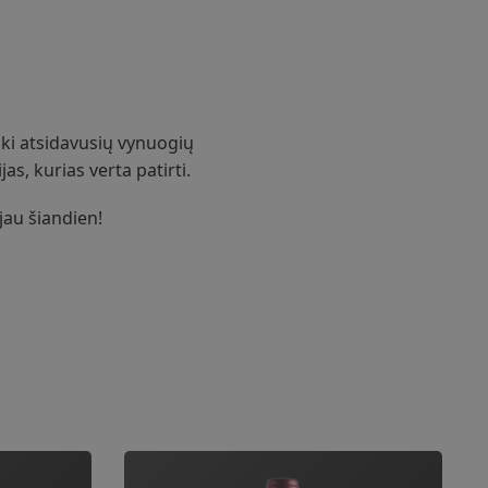
iki atsidavusių vynuogių
as, kurias verta patirti.
 jau šiandien!