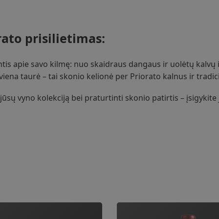
ato prisilietimas:
ntis apie savo kilmę: nuo skaidraus dangaus ir uolėtų kalvų 
ena taurė – tai skonio kelionė per Priorato kalnus ir tradicij
jūsų vyno kolekciją bei praturtinti skonio patirtis – įsigykite