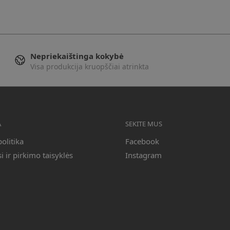
Nepriekaištinga kokybė
Visa produkcija kruopščiai atrinkta
A
SEKITE MUS
olitika
Facebook
 ir pirkimo taisyklės
Instagram