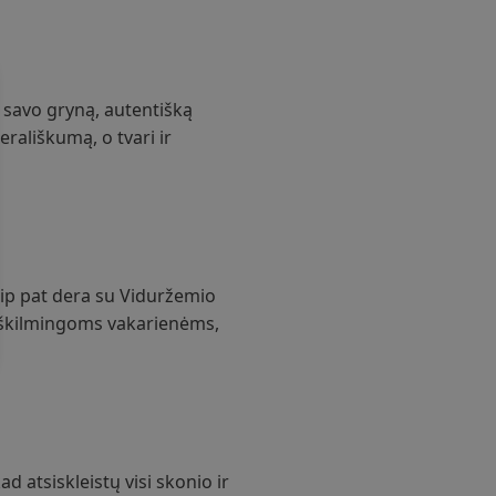
 savo gryną, autentišką
rališkumą, o tvari ir
aip pat dera su Viduržemio
 iškilmingoms vakarienėms,
atsiskleistų visi skonio ir