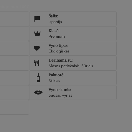
iuje nuo 100€
Šalis:
Ispanija
Klasė:
Premium
Vyno tipas:
Ekologiškas
Derinama su:
Mėsos patiekalais, Sūriais
Pakuotė:
Stiklas
Vyno skonis:
Sausas vynas