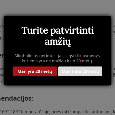
pagamintas iš 100 % Grenache vynuogių, kurios atskleidžia
Turite patvirtinti
mis, vadinamas „licorella,” suteikia vynui nepakartojamą mine
tikrina aukščiausią kokybę.
amžių
ndacijos:
Alkoholinius gėrimus gali įsigyti tik asmenys,
kuriems yra ne mažiau kaip
20
metų.
sai, avienai, grilio patiekalams ir brandintiems sūriams. T
Man yra 20 metų
Man nėra 20 metų
ar pomidorų pagrindo padažais. Tai puikus pasirinkimas tiek
židinio.
endacijos:
°C–18°C temperatūroje, prieš tai trumpai dekantuojant, kad 