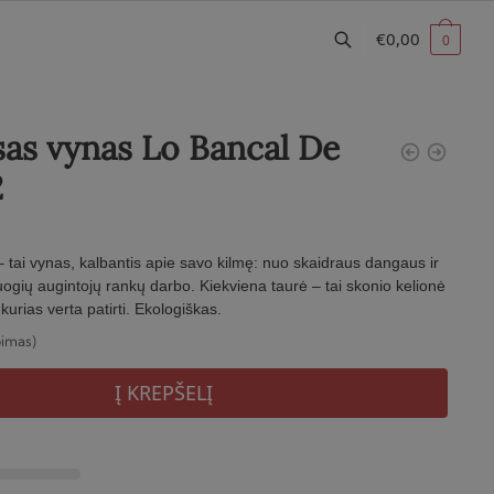
€
0,00
0
as vynas Lo Bancal De
2
 tai vynas, kalbantis apie savo kilmę: nuo skaidraus dangaus ir
nuogių augintojų rankų darbo. Kiekviena taurė – tai skonio kelionė
 kurias verta patirti. Ekologiškas.
pimas)
Į KREPŠELĮ