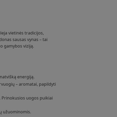
eja vietinės tradicijos,
donas sausas vynas – tai
no gamybos viziją.
unatvišką energiją.
ervuogių – aromatai, papildyti
u. Prinokusios uogos puikiai
nių užuominomis.