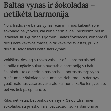
Baltas vynas ir šokoladas –
netikėta harmonija
Nors tradiciškai baltas vynas retai minimas kalbant apie
šokolado palydovus, kai kurie deriniai gali nustebinti net ir
išrankiausius gurmanų gomurį. Baltas šokoladas, kuriame iš
tiesų nėra kakavos masės, o tik kakavos sviestas, puikiai
dera su saldesniais baltaisiais vynais.
Vokiškas Riesling su savo vaisių ir gėlių aromatais bei
subtilia rūgštele sukuria nuostabią harmoniją su baltu
šokoladu. Tokio derinio paslaptis – kontrastas tarp vyno
rūgštumo ir šokolado saldumo bei riebumo. Šis derinys
ypač malonus vasaros vakarais, kai norisi kažko lengvesnio,
bet vis tiek palepinančio.
Kitas netikėtas, bet puikus derinys – Gewürztraminer ir
šokoladas su prieskoniais, pavyzdžiui, su kardamonu ar