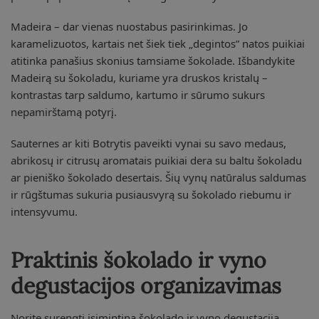
Madeira – dar vienas nuostabus pasirinkimas. Jo
karamelizuotos, kartais net šiek tiek „degintos” natos puikiai
atitinka panašius skonius tamsiame šokolade. Išbandykite
Madeirą su šokoladu, kuriame yra druskos kristalų –
kontrastas tarp saldumo, kartumo ir sūrumo sukurs
nepamirštamą potyrį.
Sauternes ar kiti Botrytis paveikti vynai su savo medaus,
abrikosų ir citrusų aromatais puikiai dera su baltu šokoladu
ar pieniško šokolado desertais. Šių vynų natūralus saldumas
ir rūgštumas sukuria pusiausvyrą su šokolado riebumu ir
intensyvumu.
Praktinis šokolado ir vyno
degustacijos organizavimas
Norite surengti įsimintiną šokolado ir vyno degustaciją