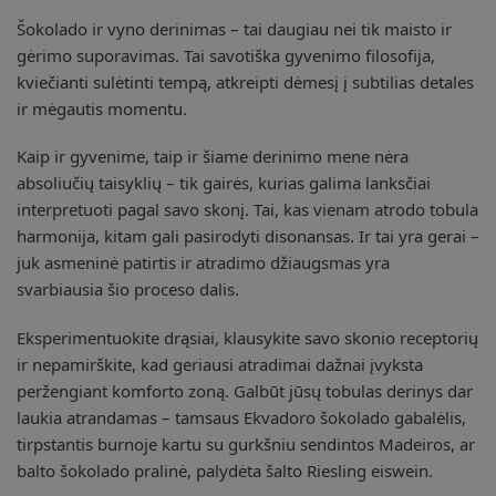
Šokolado ir vyno derinimas – tai daugiau nei tik maisto ir
gėrimo suporavimas. Tai savotiška gyvenimo filosofija,
kviečianti sulėtinti tempą, atkreipti dėmesį į subtilias detales
ir mėgautis momentu.
Kaip ir gyvenime, taip ir šiame derinimo mene nėra
absoliučių taisyklių – tik gairės, kurias galima lanksčiai
interpretuoti pagal savo skonį. Tai, kas vienam atrodo tobula
harmonija, kitam gali pasirodyti disonansas. Ir tai yra gerai –
juk asmeninė patirtis ir atradimo džiaugsmas yra
svarbiausia šio proceso dalis.
Eksperimentuokite drąsiai, klausykite savo skonio receptorių
ir nepamirškite, kad geriausi atradimai dažnai įvyksta
peržengiant komforto zoną. Galbūt jūsų tobulas derinys dar
laukia atrandamas – tamsaus Ekvadoro šokolado gabalėlis,
tirpstantis burnoje kartu su gurkšniu sendintos Madeiros, ar
balto šokolado pralinė, palydėta šalto Riesling eiswein.