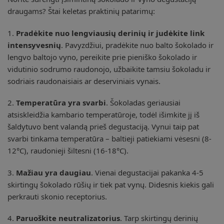
draugams? Štai keletas praktinių patarimų:
1.
Pradėkite nuo lengviausių derinių ir judėkite link
intensyvesnių
. Pavyzdžiui, pradėkite nuo balto šokolado ir
lengvo baltojo vyno, pereikite prie pieniško šokolado ir
vidutinio sodrumo raudonojo, užbaikite tamsiu šokoladu ir
sodriais raudonaisiais ar deserviniais vynais.
2.
Temperatūra yra svarbi
. Šokoladas geriausiai
atsiskleidžia kambario temperatūroje, todėl išimkite jį iš
šaldytuvo bent valandą prieš degustaciją. Vynui taip pat
svarbi tinkama temperatūra – baltieji patiekiami vėsesni (8-
12°C), raudonieji šiltesni (16-18°C).
3.
Mažiau yra daugiau
. Vienai degustacijai pakanka 4-5
skirtingų šokolado rūšių ir tiek pat vynų. Didesnis kiekis gali
perkrauti skonio receptorius.
4.
Paruoškite neutralizatorius
. Tarp skirtingų derinių