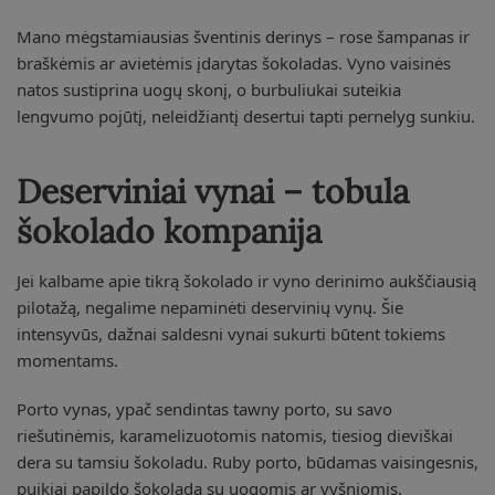
Mano mėgstamiausias šventinis derinys – rose šampanas ir
braškėmis ar avietėmis įdarytas šokoladas. Vyno vaisinės
natos sustiprina uogų skonį, o burbuliukai suteikia
lengvumo pojūtį, neleidžiantį desertui tapti pernelyg sunkiu.
Deserviniai vynai – tobula
šokolado kompanija
Jei kalbame apie tikrą šokolado ir vyno derinimo aukščiausią
pilotažą, negalime nepaminėti deservinių vynų. Šie
intensyvūs, dažnai saldesni vynai sukurti būtent tokiems
momentams.
Porto vynas, ypač sendintas tawny porto, su savo
riešutinėmis, karamelizuotomis natomis, tiesiog dieviškai
dera su tamsiu šokoladu. Ruby porto, būdamas vaisingesnis,
puikiai papildo šokoladą su uogomis ar vyšniomis.