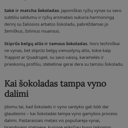
Sakė ir matcha šokoladas
. Japoniškas ryžių vynas su savo
subtiliu saldumu ir ryžių aromatais sukuria harmoningą
derinį su žaliosios arbatos šokoladu, pabrėždamas jo
žemiškus, žolinius niuansus.
Stiprūs belgų alūs ir tamsus šokoladas
. Nors techniškai
ne vynas, bet stiprūs belgų vienuolynų alūs, tokie kaip
Trappist ar Quadrupel, su savo vaisių, karamelės ir
prieskonių profiliu, stebėtinai gerai dera su tamsiu šokoladu.
Kai šokoladas tampa vyno
dalimi
Įdomu tai, kad šokolado ir vyno santykis gali būti dar
glaudesnis – kai šokoladas tampa vyno gamybos proceso
dalimi. Pastaraisiais metais vis populiarėja vynai,
brandinami statinėse, kuriose anksčiau buvo laikomos