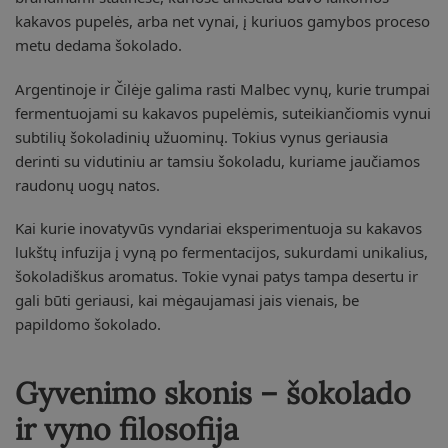
kakavos pupelės, arba net vynai, į kuriuos gamybos proceso
metu dedama šokolado.
Argentinoje ir Čilėje galima rasti Malbec vynų, kurie trumpai
fermentuojami su kakavos pupelėmis, suteikiančiomis vynui
subtilių šokoladinių užuominų. Tokius vynus geriausia
derinti su vidutiniu ar tamsiu šokoladu, kuriame jaučiamos
raudonų uogų natos.
Kai kurie inovatyvūs vyndariai eksperimentuoja su kakavos
lukštų infuzija į vyną po fermentacijos, sukurdami unikalius,
šokoladiškus aromatus. Tokie vynai patys tampa desertu ir
gali būti geriausi, kai mėgaujamasi jais vienais, be
papildomo šokolado.
Gyvenimo skonis – šokolado
ir vyno filosofija