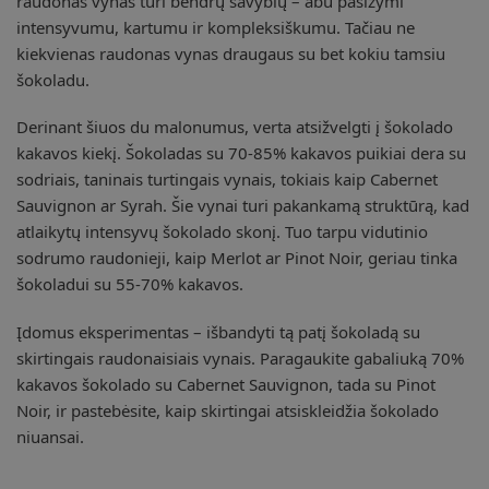
raudonas vynas turi bendrų savybių – abu pasižymi
intensyvumu, kartumu ir kompleksiškumu. Tačiau ne
kiekvienas raudonas vynas draugaus su bet kokiu tamsiu
šokoladu.
Derinant šiuos du malonumus, verta atsižvelgti į šokolado
kakavos kiekį. Šokoladas su 70-85% kakavos puikiai dera su
sodriais, taninais turtingais vynais, tokiais kaip Cabernet
Sauvignon ar Syrah. Šie vynai turi pakankamą struktūrą, kad
atlaikytų intensyvų šokolado skonį. Tuo tarpu vidutinio
sodrumo raudonieji, kaip Merlot ar Pinot Noir, geriau tinka
šokoladui su 55-70% kakavos.
Įdomus eksperimentas – išbandyti tą patį šokoladą su
skirtingais raudonaisiais vynais. Paragaukite gabaliuką 70%
kakavos šokolado su Cabernet Sauvignon, tada su Pinot
Noir, ir pastebėsite, kaip skirtingai atsiskleidžia šokolado
niuansai.