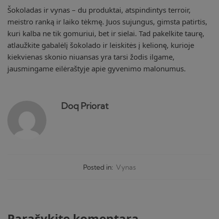
Šokoladas ir vynas – du produktai, atspindintys terroir,
meistro ranką ir laiko tėkmę. Juos sujungus, gimsta patirtis,
kuri kalba ne tik gomuriui, bet ir sielai. Tad pakelkite taurę,
atlaužkite gabalėlį šokolado ir leiskitės į kelionę, kurioje
kiekvienas skonio niuansas yra tarsi žodis ilgame,
jausmingame eilėraštyje apie gyvenimo malonumus.
Doq Priorat
Posted in:
Vynas
Parašykite komentarą