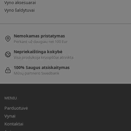
Vyno aksesuarai
Vyno šaldytuvai
Nemokamas pristatymas
Perkant už daugiau nei 100 Eur
Nepriekaištinga kokybė
Visa produkcija kruopščiai atrinkta
100% Saugus atsiskaitymas
Mūsų partneris Swedbank
MENIU
Parduotuvė
Vynai
Kontaktai