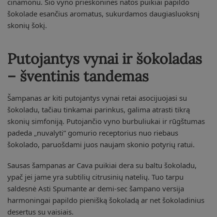
cinamonu. Šio vyno prieskoninės natos puikiai papildo
šokolade esančius aromatus, sukurdamos daugiasluoksnį
skonių šokį.
Putojantys vynai ir šokoladas
– šventinis tandemas
Šampanas ar kiti putojantys vynai retai asocijuojasi su
šokoladu, tačiau tinkamai parinkus, galima atrasti tikrą
skonių simfoniją. Putojančio vyno burbuliukai ir rūgštumas
padeda „nuvalyti” gomurio receptorius nuo riebaus
šokolado, paruošdami juos naujam skonio potyrių ratui.
Sausas šampanas ar Cava puikiai dera su baltu šokoladu,
ypač jei jame yra subtilių citrusinių natelių. Tuo tarpu
saldesnė Asti Spumante ar demi-sec šampano versija
harmoningai papildo pienišką šokoladą ar net šokoladinius
desertus su vaisiais.