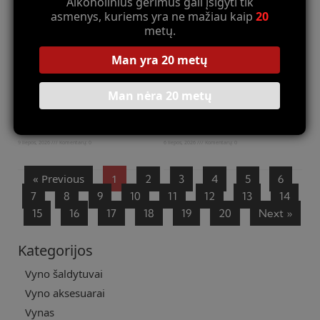
Alkoholinius gėrimus gali įsigyti tik
asmenys, kuriems yra ne mažiau kaip
20
metų.
Man yra 20 metų
Man nėra 20 metų
Natūralaus vyno rekordiškai
Ispanų vyndarių „draugystės
seniausias butelis, kurį galima
sutartys”: žodiniai susitarimai,
gerti
kurie galioja amžinai
9 liepos, 2026
Komentarų: 0
6 liepos, 2026
Komentarų: 0
Read More »
Read More »
« Previous
1
2
3
4
5
6
7
8
9
10
11
12
13
14
15
16
17
18
19
20
Next »
Kategorijos
Vyno šaldytuvai
Vyno aksesuarai
Vynas