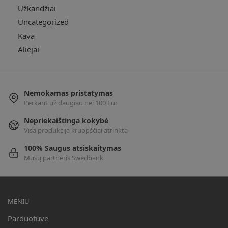
Užkandžiai
Uncategorized
Kava
Aliejai
Nemokamas pristatymas
Perkant už daugiau nei 100 Eur
Nepriekaištinga kokybė
Visa produkcija kruopščiai atrinkta
100% Saugus atsiskaitymas
Mūsų partneris Swedbank
MENIU
Parduotuvė