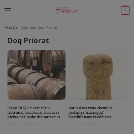
0
Pradžia
/
Autorius: Doq Priorat
Doq Priorat
Slapti DOQ Priorat rūsių
Natūralaus vyno chemijos
labirintai: kambariai, kuriuose
paslaptys ir„alergija”
niekas nesilankė dešimtmečius
plastikiniams kamščiams
29 liepos, 2026
Komentarų: 0
27 liepos, 2026
Komentarų: 0
Read More »
Read More »