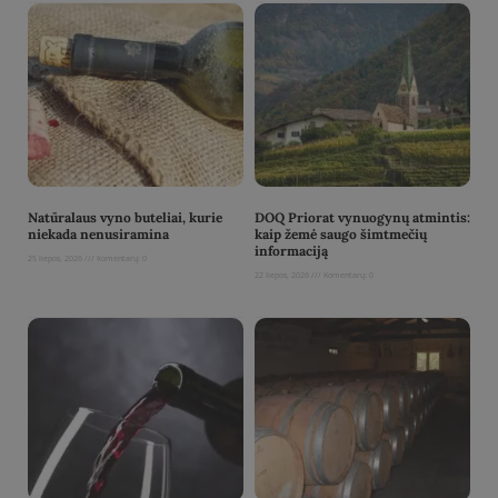
Natūralaus vyno buteliai, kurie
DOQ Priorat vynuogynų atmintis:
niekada nenusiramina
kaip žemė saugo šimtmečių
informaciją
25 liepos, 2026
Komentarų: 0
22 liepos, 2026
Komentarų: 0
Read More »
Read More »