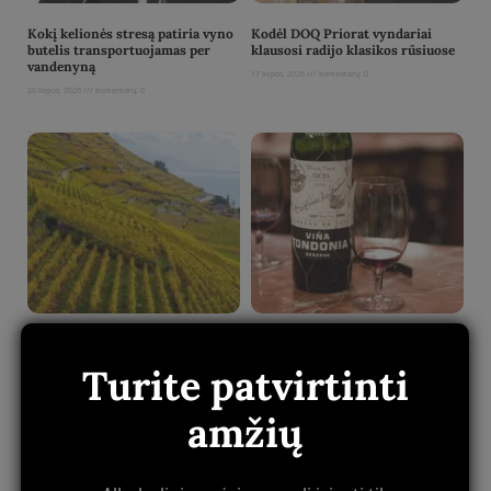
Kokį kelionės stresą patiria vyno
Kodėl DOQ Priorat vyndariai
butelis transportuojamas per
klausosi radijo klasikos rūsiuose
vandenyną
17 liepos, 2026
Komentarų: 0
20 liepos, 2026
Komentarų: 0
Read More »
Read More »
DOQ Priorat vynuogynų
Vyno skoniai, kurie grąžina į
architektūros terasos, kurias
vaikystę net niekada nebuvus
Turite patvirtinti
statė maurų vergai
Ispanijoje
14 liepos, 2026
Komentarų: 0
11 liepos, 2026
Komentarų: 0
amžių
Read More »
Read More »