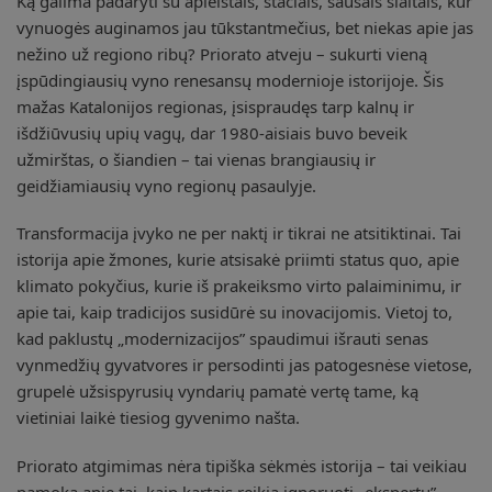
Ką galima padaryti su apleistais, stačiais, sausais šlaitais, kur
vynuogės auginamos jau tūkstantmečius, bet niekas apie jas
nežino už regiono ribų? Priorato atveju – sukurti vieną
įspūdingiausių vyno renesansų modernioje istorijoje. Šis
mažas Katalonijos regionas, įsispraudęs tarp kalnų ir
išdžiūvusių upių vagų, dar 1980-aisiais buvo beveik
užmirštas, o šiandien – tai vienas brangiausių ir
geidžiamiausių vyno regionų pasaulyje.
Transformacija įvyko ne per naktį ir tikrai ne atsitiktinai. Tai
istorija apie žmones, kurie atsisakė priimti status quo, apie
klimato pokyčius, kurie iš prakeiksmo virto palaiminimu, ir
apie tai, kaip tradicijos susidūrė su inovacijomis. Vietoj to,
kad paklustų „modernizacijos” spaudimui išrauti senas
vynmedžių gyvatvores ir persodinti jas patogesnėse vietose,
grupelė užsispyrusių vyndarių pamatė vertę tame, ką
vietiniai laikė tiesiog gyvenimo našta.
Priorato atgimimas nėra tipiška sėkmės istorija – tai veikiau
pamoka apie tai, kaip kartais reikia ignoruoti „ekspertų”