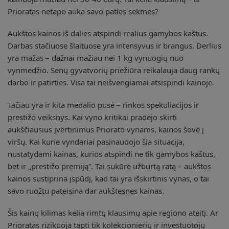
Prioratas netapo auka savo paties sėkmės?
Aukštos kainos iš dalies atspindi realius gamybos kaštus.
Darbas stačiuose šlaituose yra intensyvus ir brangus. Derlius
yra mažas – dažnai mažiau nei 1 kg vynuogių nuo
vynmedžio. Senų gyvatvorių priežiūra reikalauja daug rankų
darbo ir patirties. Visa tai neišvengiamai atsispindi kainoje.
Tačiau yra ir kita medalio pusė – rinkos spekuliacijos ir
prestižo veiksnys. Kai vyno kritikai pradėjo skirti
aukščiausius įvertinimus Priorato vynams, kainos šovė į
viršų. Kai kurie vyndariai pasinaudojo šia situacija,
nustatydami kainas, kurios atspindi ne tik gamybos kaštus,
bet ir „prestižo premiją”. Tai sukūrė užburtą ratą – aukštos
kainos sustiprina įspūdį, kad tai yra išskirtinis vynas, o tai
savo ruožtu pateisina dar aukštesnes kainas.
Šis kainų kilimas kelia rimtų klausimų apie regiono ateitį. Ar
Prioratas rizikuoja tapti tik kolekcionierių ir investuotojų