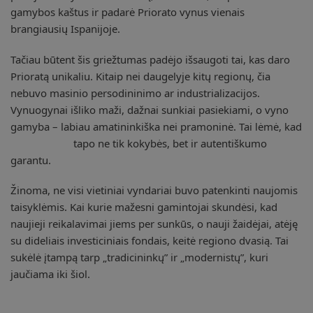
gamybos kaštus ir padarė Priorato vynus vienais
brangiausių Ispanijoje.
Tačiau būtent šis griežtumas padėjo išsaugoti tai, kas daro
Prioratą unikaliu. Kitaip nei daugelyje kitų regionų, čia
nebuvo masinio persodininimo ar industrializacijos.
Vynuogynai išliko maži, dažnai sunkiai pasiekiami, o vyno
gamyba – labiau amatininkiška nei pramoninė. Tai lėmė, kad
DOQ Priorat
tapo ne tik kokybės, bet ir autentiškumo
garantu.
Žinoma, ne visi vietiniai vyndariai buvo patenkinti naujomis
taisyklėmis. Kai kurie mažesni gamintojai skundėsi, kad
naujieji reikalavimai jiems per sunkūs, o nauji žaidėjai, atėję
su dideliais investiciniais fondais, keitė regiono dvasią. Tai
sukėlė įtampą tarp „tradicininkų” ir „modernistų”, kuri
jaučiama iki šiol.