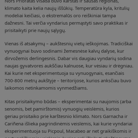
Nors Prioratas visada buvo karštas ir sausas regionas,
klimato kaita kelia naujų iššūkių. Temperatūra kyla, kritulių
modeliai keičiasi, o ekstremalūs oro reiškiniai tampa
dažnesni. Tai verčia vyndarius permąstyti savo praktikas ir
prisitaikyti prie naujų sąlygų.
Vienas iš atsakymų – aukštesnių vietų ieškojimas. Tradiciškai
vynuogynai buvo sodinami žemesnėse kalvų dalyse, kur
dirvožemis derlingesnis. Dabar vis daugiau vyndarių sodina
naujas gyvatvores aukščiau kalnuose, kur vėsiau ir drėgniau.
Kai kurie net eksperimentuoja su vynuogynais, esančiais
700-800 metrų aukštyje – teritorijose, kurios anksčiau buvo
laikomos netinkamomis vynmedžiams.
Kitas prisitaikymo būdas – eksperimentai su naujomis (arba
senomis, bet pamirštomis) vynuogių veislėmis, kurios
geriau prisitaiko prie karštesnio klimato. Nors Garnacha ir
Cariñena išlieka pagrindinėmis veislėmis, kai kurie vyndariai
eksperimentuoja su Picpoul, Macabeo ar net graikiškomis ir