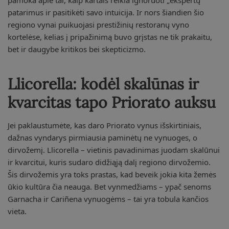
patarimus ir pasitikėti savo intuicija. Ir nors šiandien šio
regiono vynai puikuojasi prestižinių restoranų vyno
kortelėse, kelias į pripažinimą buvo grįstas ne tik prakaitu,
bet ir daugybe kritikos bei skepticizmo.
Llicorella: kodėl skalūnas ir
kvarcitas tapo Priorato auksu
Jei paklaustumėte, kas daro Priorato vynus išskirtiniais,
dažnas vyndarys pirmiausia paminėtų ne vynuoges, o
dirvožemį. Llicorella – vietinis pavadinimas juodam skalūnui
ir kvarcitui, kuris sudaro didžiąją dalį regiono dirvožemio.
Šis dirvožemis yra toks prastas, kad beveik jokia kita žemės
ūkio kultūra čia neauga. Bet vynmedžiams – ypač senoms
Garnacha ir Cariñena vynuogėms – tai yra tobula kančios
vieta.