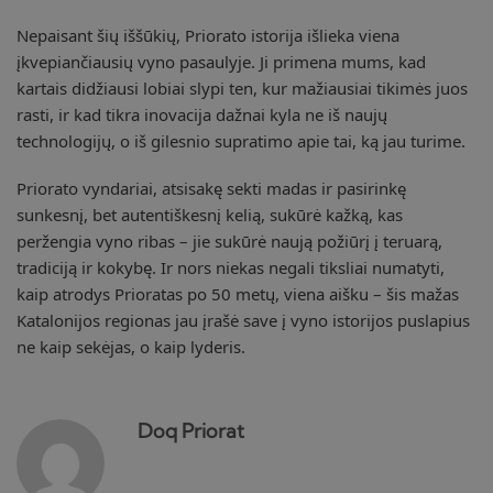
Nepaisant šių iššūkių, Priorato istorija išlieka viena
įkvepiančiausių vyno pasaulyje. Ji primena mums, kad
kartais didžiausi lobiai slypi ten, kur mažiausiai tikimės juos
rasti, ir kad tikra inovacija dažnai kyla ne iš naujų
technologijų, o iš gilesnio supratimo apie tai, ką jau turime.
Priorato vyndariai, atsisakę sekti madas ir pasirinkę
sunkesnį, bet autentiškesnį kelią, sukūrė kažką, kas
peržengia vyno ribas – jie sukūrė naują požiūrį į teruarą,
tradiciją ir kokybę. Ir nors niekas negali tiksliai numatyti,
kaip atrodys Prioratas po 50 metų, viena aišku – šis mažas
Katalonijos regionas jau įrašė save į vyno istorijos puslapius
ne kaip sekėjas, o kaip lyderis.
Doq Priorat