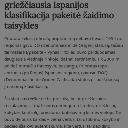
griežčiausia Ispanijos
klasifikacija pakeitė žaidimo
taisykles
Priorato kelias į oficialų pripažinimą nebuvo tiesus. 1954 m.
regionas gavo DO (Denominación de Origen) statusą, tačiau
tai mažai ką pakeitė – vynas ir toliau buvo parduodamas
daugiausia vietinėje rinkoje, dažnai statinėmis. Tik 2000 m.,
po dešimtmečio intensyvių pastangų, Prioratas tapo
antruoju (po Riojos) Ispanijos regionu, gavusiu DOQ
(Denominación de Origen Calificada) statusą – aukščiausią
įmanomą klasifikaciją.
Šis statusas reiškė ne tik prestižą, bet ir griežtesnius
reikalavimus – mažesnius derlingumo limitus, griežtesnę
kokybės kontrolę, privalomą buteliavimą kilmės vietoje. Tai
buvo dvipusis kardas – viena vertus, tai užtikrino kokybę ir
padėjo išlaikyti autentiškumą, kita vertus, tai padidino