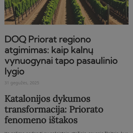
DOQ Priorat regiono
atgimimas: kaip kalnų
vynuogynai tapo pasaulinio
lygio
31 gegužės, 2025
Katalonijos dykumos
transformacija: Priorato
fenomeno ištakos