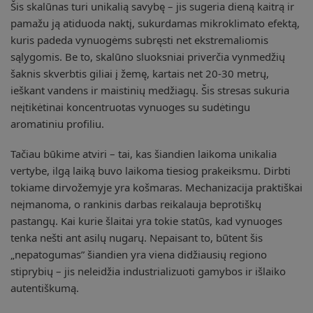
Šis skalūnas turi unikalią savybę – jis sugeria dieną kaitrą ir
pamažu ją atiduoda naktį, sukurdamas mikroklimato efektą,
kuris padeda vynuogėms subręsti net ekstremaliomis
sąlygomis. Be to, skalūno sluoksniai priverčia vynmedžių
šaknis skverbtis giliai į žemę, kartais net 20-30 metrų,
ieškant vandens ir maistinių medžiagų. Šis stresas sukuria
neįtikėtinai koncentruotas vynuoges su sudėtingu
aromatiniu profiliu.
Tačiau būkime atviri – tai, kas šiandien laikoma unikalia
vertybe, ilgą laiką buvo laikoma tiesiog prakeiksmu. Dirbti
tokiame dirvožemyje yra košmaras. Mechanizacija praktiškai
neįmanoma, o rankinis darbas reikalauja beprotiškų
pastangų. Kai kurie šlaitai yra tokie statūs, kad vynuoges
tenka nešti ant asilų nugarų. Nepaisant to, būtent šis
„nepatogumas” šiandien yra viena didžiausių regiono
stiprybių – jis neleidžia industrializuoti gamybos ir išlaiko
autentiškumą.