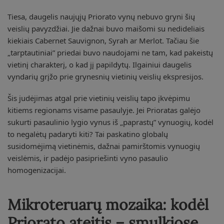
Tiesa, daugelis naujųjų Priorato vynų nebuvo gryni šių
veislių pavyzdžiai. Jie dažnai buvo maišomi su nedideliais
kiekiais Cabernet Sauvignon, Syrah ar Merlot. Tačiau šie
„tarptautiniai” priedai buvo naudojami ne tam, kad pakeistų
vietinį charakterį, o kad jį papildytų. Ilgainiui daugelis
vyndarių grįžo prie grynesnių vietinių veislių ekspresijos.
Šis judėjimas atgal prie vietinių veislių tapo įkvėpimu
kitiems regionams visame pasaulyje. Jei Prioratas galėjo
sukurti pasaulinio lygio vynus iš „paprastų” vynuogių, kodėl
to negalėtų padaryti kiti? Tai paskatino globalų
susidomėjimą vietinėmis, dažnai pamirštomis vynuogių
veislėmis, ir padėjo pasipriešinti vyno pasaulio
homogenizacijai.
Mikroteruarų mozaika: kodėl
Priorato ateitis – smulkiose