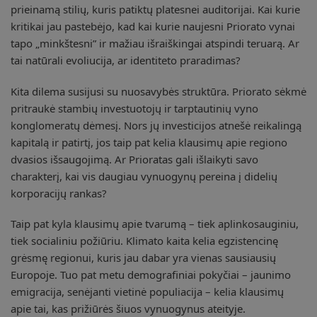
prieinamą stilių, kuris patiktų platesnei auditorijai. Kai kurie
kritikai jau pastebėjo, kad kai kurie naujesni Priorato vynai
tapo „minkštesni” ir mažiau išraiškingai atspindi teruarą. Ar
tai natūrali evoliucija, ar identiteto praradimas?
Kita dilema susijusi su nuosavybės struktūra. Priorato sėkmė
pritraukė stambių investuotojų ir tarptautinių vyno
konglomeratų dėmesį. Nors jų investicijos atnešė reikalingą
kapitalą ir patirtį, jos taip pat kelia klausimų apie regiono
dvasios išsaugojimą. Ar Prioratas gali išlaikyti savo
charakterį, kai vis daugiau vynuogynų pereina į didelių
korporacijų rankas?
Taip pat kyla klausimų apie tvarumą – tiek aplinkosauginiu,
tiek socialiniu požiūriu. Klimato kaita kelia egzistencinę
grėsmę regionui, kuris jau dabar yra vienas sausiausių
Europoje. Tuo pat metu demografiniai pokyčiai – jaunimo
emigracija, senėjanti vietinė populiacija – kelia klausimų
apie tai, kas prižiūrės šiuos vynuogynus ateityje.