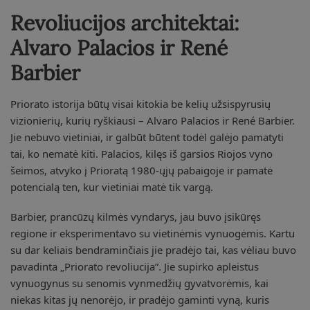
Revoliucijos architektai:
Alvaro Palacios ir René
Barbier
Priorato istorija būtų visai kitokia be kelių užsispyrusių
vizionierių, kurių ryškiausi – Alvaro Palacios ir René Barbier.
Jie nebuvo vietiniai, ir galbūt būtent todėl galėjo pamatyti
tai, ko nematė kiti. Palacios, kilęs iš garsios Riojos vyno
šeimos, atvyko į Prioratą 1980-ųjų pabaigoje ir pamatė
potencialą ten, kur vietiniai matė tik vargą.
Barbier, prancūzų kilmės vyndarys, jau buvo įsikūręs
regione ir eksperimentavo su vietinėmis vynuogėmis. Kartu
su dar keliais bendraminčiais jie pradėjo tai, kas vėliau buvo
pavadinta „Priorato revoliucija”. Jie supirko apleistus
vynuogynus su senomis vynmedžių gyvatvorėmis, kai
niekas kitas jų nenorėjo, ir pradėjo gaminti vyną, kuris