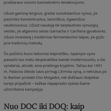
prieštaravo visoms tuometinėms tendencijoms.
Užuot gaminę lengvus, greitai sunokstančius vynus, jie
pasirinko koncentruotus, taniniškus, ilgaamžius
raudonuosius. Užuot naudoję tik tarptautines vynuogių
veisles, jie atgaivino senas Garnacha ir Cariñena gyvatvores.
Užuot investavę į modernias fermentavimo talpas, jie grįžo
prie tradicinių metodų.
Šis požiūris buvo laikomas beprotišku. Ispanijos vyno
pasaulis tuo metu desperatiškai bandė modernizuotis, o šie
vyndariai, atrodė, eina priešinga kryptimi. Tačiau kai 1991
m. Palacios išleido savo pirmąjį L’Ermita vyną, o netrukus po
to Barbier pristatė Clos Mogador, net didžiausi skeptikai
turėjo pripažinti – kažkas nepaprasto vyksta šiame
užmirštame kampelyje.
Nuo DOC iki DOQ: kaip