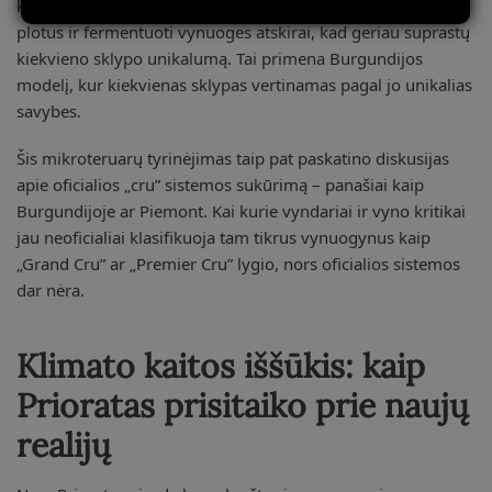
kurie netgi pradėjo skirstyti savo vynuogynus į mažesnius
plotus ir fermentuoti vynuoges atskirai, kad geriau suprastų
kiekvieno sklypo unikalumą. Tai primena Burgundijos
modelį, kur kiekvienas sklypas vertinamas pagal jo unikalias
savybes.
Šis mikroteruarų tyrinėjimas taip pat paskatino diskusijas
apie oficialios „cru” sistemos sukūrimą – panašiai kaip
Burgundijoje ar Piemont. Kai kurie vyndariai ir vyno kritikai
jau neoficialiai klasifikuoja tam tikrus vynuogynus kaip
„Grand Cru” ar „Premier Cru” lygio, nors oficialios sistemos
dar nėra.
Klimato kaitos iššūkis: kaip
Prioratas prisitaiko prie naujų
realijų