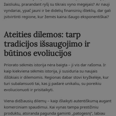
žaisliuku, prarandant ryšį su tikrais vyno mėgėjais? Ar nauji
vyndariai, ypač jauni ir be didelių finansinių išteklių, dar gali
įsitvirtinti regione, kur žemės kaina išaugo eksponentiškai?
Ateities dilemos: tarp
tradicijos išsaugojimo ir
būtinos evoliucijos
Priorato sėkmės istorija nėra baigta – ji vis dar rašoma. Ir
kaip kiekviena sėkmės istorija, ji susiduria su naujais
iššūkiais ir dilemomis. Regionas dabar stovi kryžkelėje, kur
turi subalansuoti tai, kas jį padarė unikaliu, su poreikiu
evoliucionuoti ir prisitaikyti.
Viena didžiausių dilemų – kaip išlaikyti autentiškumą augant
komerciniam spaudimui. Kai vynas tampa prestižiniu
produktu, atsiranda pagunda gaminti „patogesnį”, labiau