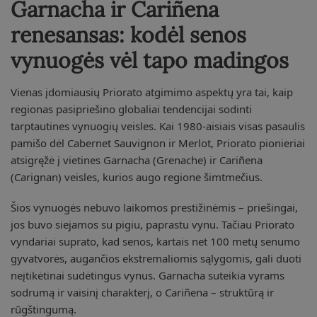
Garnacha ir Cariñena
renesansas: kodėl senos
vynuogės vėl tapo madingos
Vienas įdomiausių Priorato atgimimo aspektų yra tai, kaip
regionas pasipriešino globaliai tendencijai sodinti
tarptautines vynuogių veisles. Kai 1980-aisiais visas pasaulis
pamišo dėl Cabernet Sauvignon ir Merlot, Priorato pionieriai
atsigręžė į vietines Garnacha (Grenache) ir Cariñena
(Carignan) veisles, kurios augo regione šimtmečius.
Šios vynuogės nebuvo laikomos prestižinėmis – priešingai,
jos buvo siejamos su pigiu, paprastu vynu. Tačiau Priorato
vyndariai suprato, kad senos, kartais net 100 metų senumo
gyvatvorės, augančios ekstremaliomis sąlygomis, gali duoti
neįtikėtinai sudėtingus vynus. Garnacha suteikia vyrams
sodrumą ir vaisinį charakterį, o Cariñena – struktūrą ir
rūgštingumą.