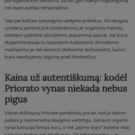
portugališkomis veislėmis, kurios gali išlaikyti rūgštingumą
net esant aukštai temperatūrai.
Taip pat keičiasi vynuogynų valdymo praktikos. Vis daugiau
vyndarių pereina prie biodinaminių ar organinių metodų,
siekdami padidinti dirvožemio atsparumą sausrai. Kai kurie
eksperimentuoja su tarpinėmis kultūromis, dirvožemio
mulčiavimu ar net senomis drėkinimo technikomis, kurios
buvo naudojamos regione prieš šimtmečius.
Kaina už autentiškumą: kodėl
Priorato vynas niekada nebus
pigus
Vienas didžiausių Priorato paradoksų yra tai, kad jo sėkmė
padarė jį neprieinamą daugeliui vartotojų. Geriausi regiono
vynai kainuoja šimtus eurų, o net „įėjimo lygio” buteliai retai
kainuoja mažiau nei 30-40 eurų. Tai kelia klausimą – ar