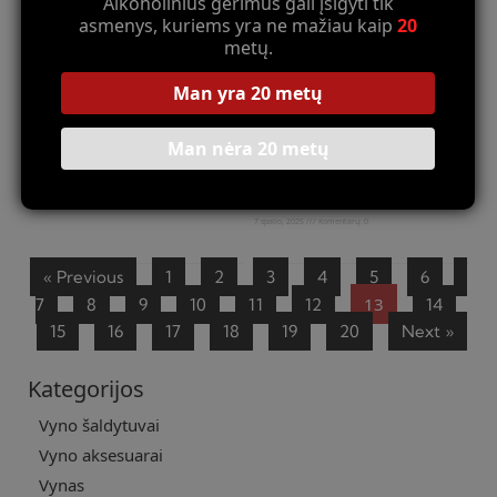
Alkoholinius gėrimus gali įsigyti tik
asmenys, kuriems yra ne mažiau kaip
20
metų.
Man yra 20 metų
Man nėra 20 metų
Ispanų vyndarių keistos fobijos:
Vynuogių „revoliucija”: kai
ko bijo DOQ Priorat meistrai
augalai atsisako augti pagal
taisykles
9 spalio, 2025
Komentarų: 0
7 spalio, 2025
Komentarų: 0
Read More »
Read More »
« Previous
1
2
3
4
5
6
13
7
8
9
10
11
12
14
15
16
17
18
19
20
Next »
Kategorijos
Vyno šaldytuvai
Vyno aksesuarai
Vynas