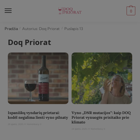
0
Pradžia
/
Autorius: Doq Priorat
/
Puslapis 13
Doq Priorat
Ispaniškų vyndarių prietarai:
Vyno „DNR mutacijos”: kaip DOQ
kodėl negalima liesti vyno pilnaty
Priorat vynuogės prisitaiko prie
klimato
26 spalio, 2025
Komentarų: 0
24 spalio, 2025
Komentarų: 0
Read More »
Read More »