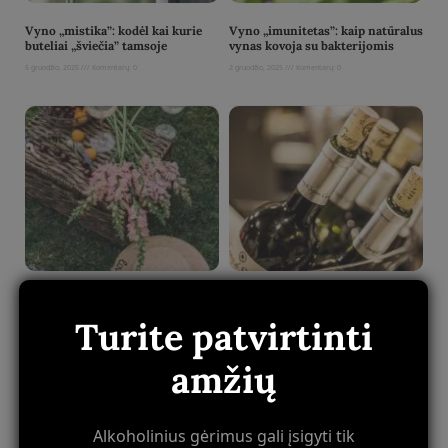
Vyno „mistika”: kodėl kai kurie
Vyno „imunitetas”: kaip natūralus
buteliai „šviečia” tamsoje
vynas kovoja su bakterijomis
5 gruodžio, 2025
Komentarų: 0
2 gruodžio, 2025
Komentarų: 0
Read More »
Read More »
Vyno „psichoterapija”: kaip
Vyno „bioritmai”: optimalus
ispanai gydo „traumuotus” vynus
laikas atidaryti butelį
Turite patvirtinti
30 lapkričio, 2025
Komentarų: 0
27 lapkričio, 2025
Komentarų: 0
Read More »
Read More »
amžių
Alkoholinius gėrimus gali įsigyti tik