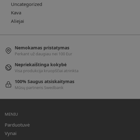
Uncategorized
Kava
Aliejai
Nemokamas pristatymas
Perkant už daugiau nei 100 Eur
Nepriekaištinga kokybė
Visa produkcija kruopščiai atrinkta
100% Saugus atsiskaitymas
Mūsų partneris Swedbank
MENIU
Parduotuvė
Vynai