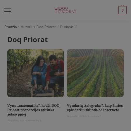
0
Pradžia
/
Autorius: Doq Priorat
/
Puslapis 11
Doq Priorat
Vyno „matematika”: kodėl DOQ
Vyndarių „telegrafas”: kaip žinios
Priorat proporcijos atitinka
apie derlių sklinda be interneto
aukso pjūvį
14 gruodžio, 2025
Komentarų: 0
16 gruodžio, 2025
Komentarų: 0
Read More »
Read More »