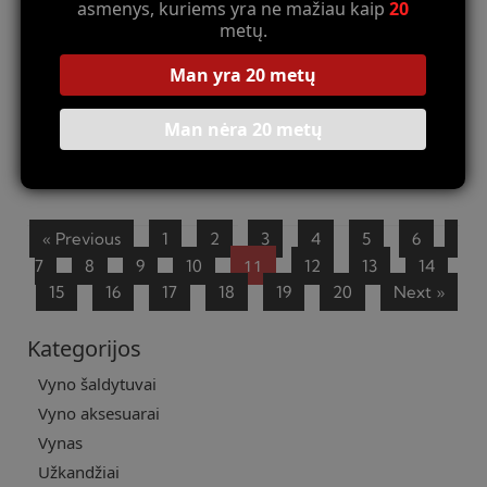
asmenys, kuriems yra ne mažiau kaip
20
metų.
Man yra 20 metų
Man nėra 20 metų
Ispaniškų vyndarių meilės
Vyndarių „Orakulai”: DOQ Priorat
istorijos: romanai tarp
pranašystės apie ateitį
vynuogynų
23 lapkričio, 2025
Komentarų: 0
25 lapkričio, 2025
Komentarų: 0
Read More »
Read More »
« Previous
1
2
3
4
5
6
11
7
8
9
10
12
13
14
15
16
17
18
19
20
Next »
Kategorijos
Vyno šaldytuvai
Vyno aksesuarai
Vynas
Užkandžiai