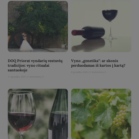
DOQ Priorat vyndarių vestuvių
Vyno „genetika”: ar skonis
tradicijos: vyno ritualai
perduodamas iš kartos į kartą?
santuokoje
8 gruodžio, 2025
Komentarų: 0
11 gruodžio, 2025
Komentarų: 0
Read More »
Read More »