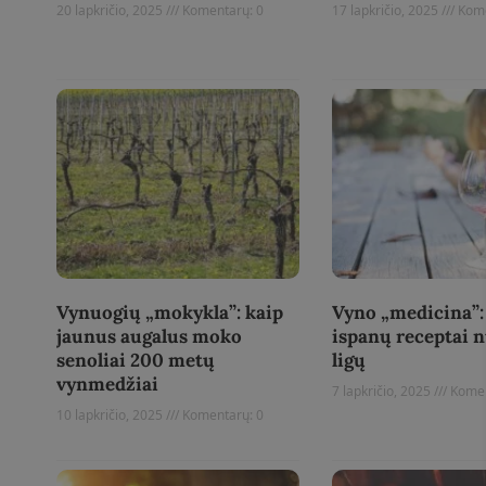
20 lapkričio, 2025
Komentarų: 0
17 lapkričio, 2025
Kome
Read More »
Read More »
Vynuogių „mokykla”: kaip
Vyno „medicina”:
jaunus augalus moko
ispanų receptai 
senoliai 200 metų
ligų
vynmedžiai
7 lapkričio, 2025
Komen
10 lapkričio, 2025
Komentarų: 0
Read More »
Read More »