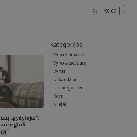
€
0,00
0
Kategorijos
Vyno šaldytuvai
Vyno aksesuarai
Vynas
Užkandžiai
Uncategorized
Kava
Aliejai
nių „gydytojai”:
kurie girdi
igą”