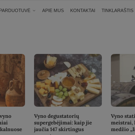
PARDUOTUVĖ
APIE MUS
KONTAKTAI
TINKLARAŠTIS
 vyno
Vyno degustatorių
Vyno stati
niai
supergebėjimai: kaip jie
meistrai, 
 kalnuose
jaučia 147 skirtingus
medžio „l