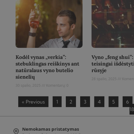
Kodėl vynas „verkia”:
Vyno „feng shui”:
stebuklingas reiškinys ant
teisingai išdėstyt
natūralaus vyno butelio
rūsyje
sienelių
28 spalio, 2025
Koment
30 spalio, 2025
Komentarų: 0
Read More »
Read More »
« Previous
1
2
3
4
5
6
1
Nemokamas pristatymas