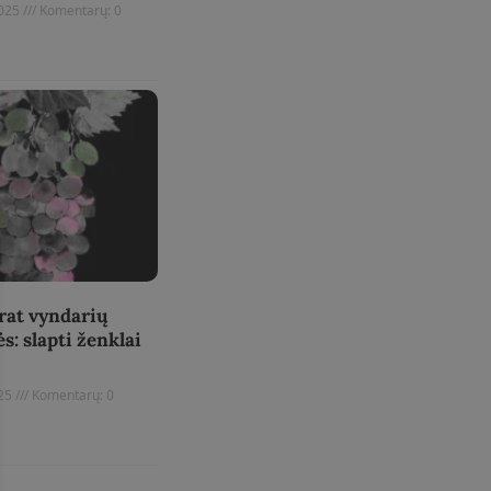
2025
Komentarų: 0
rat vyndarių
s: slapti ženklai
025
Komentarų: 0