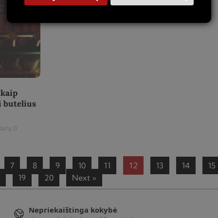
 kaip
i butelius
arų: 0
12
7
8
9
10
11
13
14
15
8
19
20
Next »
Nepriekaištinga kokybė