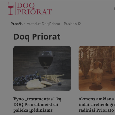
/
/
Pradžia
Autorius: Doq Priorat
Puslapis 12
Doq Priorat
Vyno „testamentas”: ką
Akmens amžiaus
DOQ Priorat meistrai
indai: archeologi
palieka įpėdiniams
radiniai Priorato