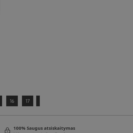
16
17
100% Saugus atsiskaitymas