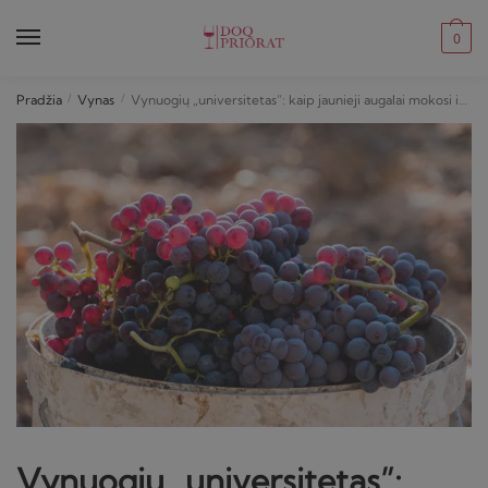
Skip
Skip
to
to
0
navigation
content
Pradžia
/
Vynas
/
Vynuogių „universitetas”: kaip jaunieji augalai mokosi iš senųjų
Vynuogių „universitetas”: