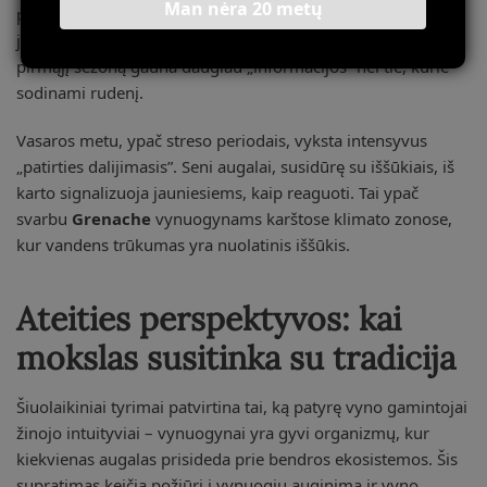
Man nėra 20 metų
pats intensyviausias.
Merlot
vynuogynuose pastebėta, kad
jauni augalai, pasodinti pavasarį šalia senų krūmų, per
pirmąjį sezoną gauna daugiau „informacijos” nei tie, kurie
sodinami rudenį.
Vasaros metu, ypač streso periodais, vyksta intensyvus
„patirties dalijimasis”. Seni augalai, susidūrę su iššūkiais, iš
karto signalizuoja jauniesiems, kaip reaguoti. Tai ypač
svarbu
Grenache
vynuogynams karštose klimato zonose,
kur vandens trūkumas yra nuolatinis iššūkis.
Ateities perspektyvos: kai
mokslas susitinka su tradicija
Šiuolaikiniai tyrimai patvirtina tai, ką patyrę vyno gamintojai
žinojo intuityviai – vynuogynai yra gyvi organizmų, kur
kiekvienas augalas prisideda prie bendros ekosistemos. Šis
supratimas keičia požiūrį į vynuogių auginimą ir vyno