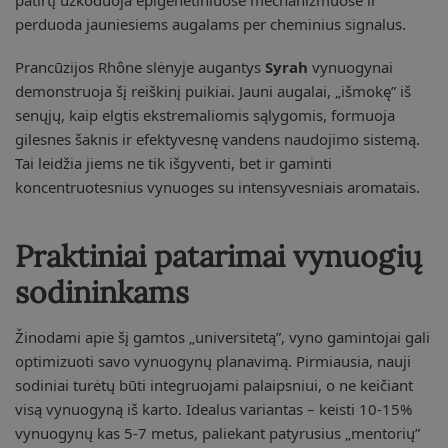
perduoda jauniesiems augalams per cheminius signalus.
Prancūzijos Rhône slėnyje augantys
Syrah
vynuogynai
demonstruoja šį reiškinį puikiai. Jauni augalai, „išmokę” iš
senųjų, kaip elgtis ekstremaliomis sąlygomis, formuoja
gilesnes šaknis ir efektyvesnę vandens naudojimo sistemą.
Tai leidžia jiems ne tik išgyventi, bet ir gaminti
koncentruotesnius vynuoges su intensyvesniais aromatais.
Praktiniai patarimai vynuogių
sodininkams
Žinodami apie šį gamtos „universitetą”, vyno gamintojai gali
optimizuoti savo vynuogynų planavimą. Pirmiausia, nauji
sodiniai turėtų būti integruojami palaipsniui, o ne keičiant
visą vynuogyną iš karto. Idealus variantas – keisti 10-15%
vynuogynų kas 5-7 metus, paliekant patyrusius „mentorių”