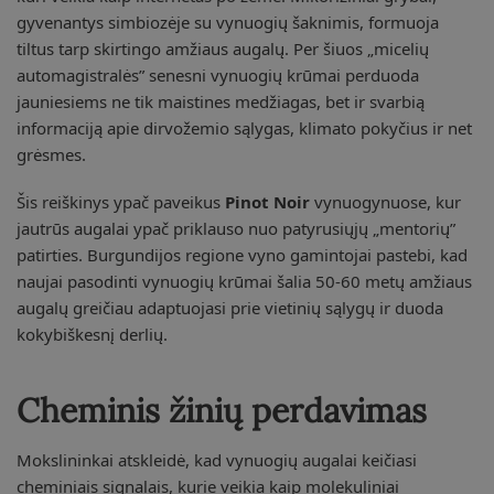
gyvenantys simbiozėje su vynuogių šaknimis, formuoja
tiltus tarp skirtingo amžiaus augalų. Per šiuos „micelių
automagistralės” senesni vynuogių krūmai perduoda
jauniesiems ne tik maistines medžiagas, bet ir svarbią
informaciją apie dirvožemio sąlygas, klimato pokyčius ir net
grėsmes.
Šis reiškinys ypač paveikus
Pinot Noir
vynuogynuose, kur
jautrūs augalai ypač priklauso nuo patyrusiųjų „mentorių”
patirties. Burgundijos regione vyno gamintojai pastebi, kad
naujai pasodinti vynuogių krūmai šalia 50-60 metų amžiaus
augalų greičiau adaptuojasi prie vietinių sąlygų ir duoda
kokybiškesnį derlių.
Cheminis žinių perdavimas
Mokslininkai atskleidė, kad vynuogių augalai keičiasi
cheminiais signalais, kurie veikia kaip molekuliniai