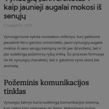
kaip jaunieji augalai mokosi iš
senųjų
5 rugpjūčio, 2025
Vynuogynuose vyksta nuostabus reiškinys, kurį galėtume
pavadinti tikru gamtos universitetu. Jauni vynuogių augalai
mokosi iš savo senųjų kaimynų ne tik per dirvožemį, bet ir
per sudėtingą požeminių ryšių tinklą. Šis procesas formuoja
ne tik vynuogių charakterį, bet ir galutinio vyno skonį bei
aromatą.
Požeminis komunikacijos
tinklas
Vynuogių šaknys kuria sudėtingą komunikacijos sistemą,
kuri veikia kaip internetas po žeme. Mikoriziniai grybai,