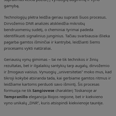
gamybą.
Technologijų plėtra leidžia geriau suprasti šiuos procesus.
Dirvožemio DNR analizės atskleidžia mikrobų
bendruomenių sudėtį, o cheminiai tyrimai padeda
identifikuoti signalinius junginius. Tačiau svarbiausia išlieka
pagarba gamtos išminčiai ir kantrybė, leidžianti šiems
procesams vykti natūraliai.
Geriausių vynų gimimas – tai ne tik technikos ir žinių
rezultatas, bet ir ilgalaikių santykių tarp augalų, dirvožemio
ir žmogaus vaisius. Vynuogių „universitetas” moko mus, kad
tikroji kokybė atsiranda tada, kai gerbiame gamtos ritmus ir
leidžiame kartoms perduoti savo išmintį. Šis procesas
formuoja ne tik
Sangiovese
charakterį Toskanoje ar
Tempranillo
elegancija Riojos regione, bet ir kiekvieno
vyno unikalų „DNR”, kuris atsispindi kiekvienoje taurėje.