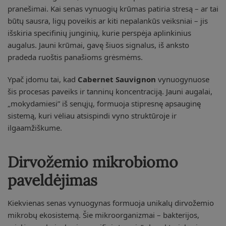
pranešimai. Kai senas vynuogių krūmas patiria stresą – ar tai
būtų sausra, ligų poveikis ar kiti nepalankūs veiksniai – jis
išskiria specifinių junginių, kurie perspėja aplinkinius
augalus. Jauni krūmai, gavę šiuos signalus, iš anksto
pradeda ruoštis panašioms grėsmėms.
Ypač įdomu tai, kad
Cabernet Sauvignon
vynuogynuose
šis procesas paveiks ir tanninų koncentraciją. Jauni augalai,
„mokydamiesi” iš senųjų, formuoja stipresnę apsauginę
sistemą, kuri vėliau atsispindi vyno struktūroje ir
ilgaamžiškume.
Dirvožemio mikrobiomo
paveldėjimas
Kiekvienas senas vynuogynas formuoja unikalų dirvožemio
mikrobų ekosistemą. Šie mikroorganizmai – bakterijos,