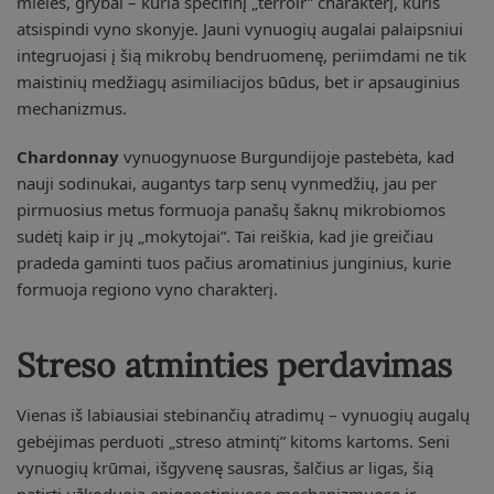
mielės, grybai – kuria specifinį „terroir” charakterį, kuris
atsispindi vyno skonyje. Jauni vynuogių augalai palaipsniui
integruojasi į šią mikrobų bendruomenę, periimdami ne tik
maistinių medžiagų asimiliacijos būdus, bet ir apsauginius
mechanizmus.
Chardonnay
vynuogynuose Burgundijoje pastebėta, kad
nauji sodinukai, augantys tarp senų vynmedžių, jau per
pirmuosius metus formuoja panašų šaknų mikrobiomos
sudėtį kaip ir jų „mokytojai”. Tai reiškia, kad jie greičiau
pradeda gaminti tuos pačius aromatinius junginius, kurie
formuoja regiono vyno charakterį.
Streso atminties perdavimas
Vienas iš labiausiai stebinančių atradimų – vynuogių augalų
gebėjimas perduoti „streso atmintį” kitoms kartoms. Seni
vynuogių krūmai, išgyvenę sausras, šalčius ar ligas, šią
patirtį užkoduoja epigenetiniuose mechanizmuose ir