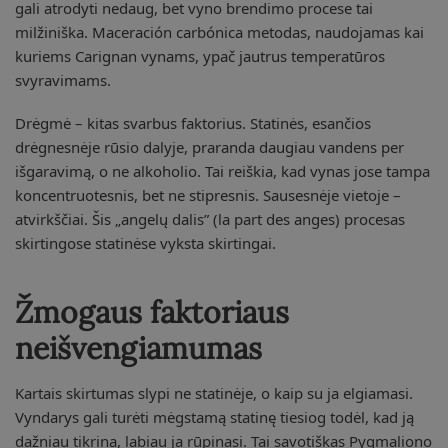
gali atrodyti nedaug, bet vyno brendimo procese tai
milžiniška. Maceración carbónica metodas, naudojamas kai
kuriems Carignan vynams, ypač jautrus temperatūros
svyravimams.
Drėgmė – kitas svarbus faktorius. Statinės, esančios
drėgnesnėje rūsio dalyje, praranda daugiau vandens per
išgaravimą, o ne alkoholio. Tai reiškia, kad vynas jose tampa
koncentruotesnis, bet ne stipresnis. Sausesnėje vietoje –
atvirkščiai. Šis „angelų dalis” (la part des anges) procesas
skirtingose statinėse vyksta skirtingai.
Žmogaus faktoriaus
neišvengiamumas
Kartais skirtumas slypi ne statinėje, o kaip su ja elgiamasi.
Vyndarys gali turėti mėgstamą statinę tiesiog todėl, kad ją
dažniau tikrina, labiau ja rūpinasi. Tai savotiškas Pygmaliono