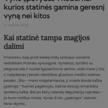
kurios statinės gamina geresnį
vyną nei kitos
21 sausio, 2026
Kai statinė tampa magijos
dalimi
Prisimenu, kaip prieš keletą metų lankiausi viename
nedideliam Priorato vynuogyne. Vyndarys, vyriškis su
įdegusia oda ir nuolat šypsančiomis akimis, vedė mane į rūsį
ir rodydamas į beveik identiškas ąžuolinio medžio statines
pasakė: „Šita – mano mėgstamiausia. Ji visada duoda kažką
ypatingo.” Tuomet pagalvojau, kad tai tiesiog romantiška
vyndarių kalba. Bet po kelių valandų degustacijų supratau –
jis buvo visiškai rimtas. Vynas iš tos „ypatingos” statinės
tikrai skyrėsi.