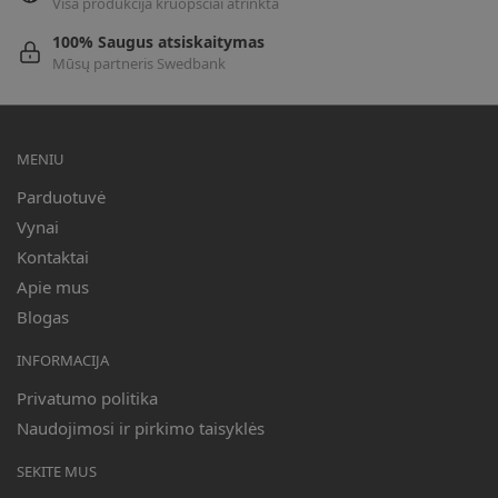
Visa produkcija kruopščiai atrinkta
100% Saugus atsiskaitymas
Mūsų partneris Swedbank
MENIU
Parduotuvė
Vynai
Kontaktai
Apie mus
Blogas
INFORMACIJA
Privatumo politika
Naudojimosi ir pirkimo taisyklės
SEKITE MUS