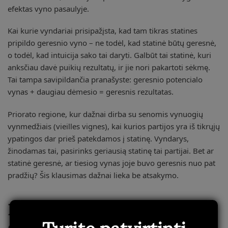
efektas vyno pasaulyje.
Kai kurie vyndariai prisipažįsta, kad tam tikras statines
pripildo geresnio vyno – ne todėl, kad statinė būtų geresnė,
o todėl, kad intuicija sako tai daryti. Galbūt tai statinė, kuri
anksčiau davė puikių rezultatų, ir jie nori pakartoti sėkmę.
Tai tampa savipildančia pranašyste: geresnio potencialo
vynas + daugiau dėmesio = geresnis rezultatas.
Priorato regione, kur dažnai dirba su senomis vynuogių
vynmedžiais (vieilles vignes), kai kurios partijos yra iš tikrųjų
ypatingos dar prieš patekdamos į statinę. Vyndarys,
žinodamas tai, pasirinks geriausią statinę tai partijai. Bet ar
statinė geresnė, ar tiesiog vynas joje buvo geresnis nuo pat
pradžių? Šis klausimas dažnai lieka be atsakymo.
Ekonominė realybė ir