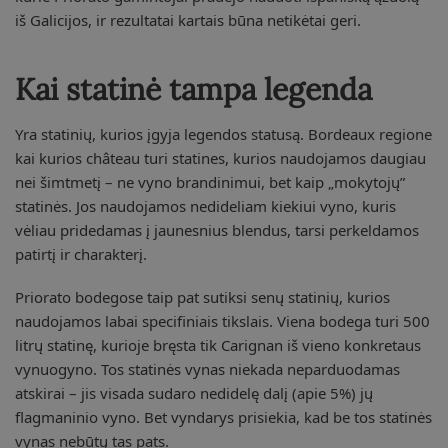
iš Galicijos, ir rezultatai kartais būna netikėtai geri.
Kai statinė tampa legenda
Yra statinių, kurios įgyja legendos statusą. Bordeaux regione
kai kurios château turi statines, kurios naudojamos daugiau
nei šimtmetį – ne vyno brandinimui, bet kaip „mokytojų”
statinės. Jos naudojamos nedideliam kiekiui vyno, kuris
vėliau pridedamas į jaunesnius blendus, tarsi perkeldamos
patirtį ir charakterį.
Priorato bodegose taip pat sutiksi senų statinių, kurios
naudojamos labai specifiniais tikslais. Viena bodega turi 500
litrų statinę, kurioje bręsta tik Carignan iš vieno konkretaus
vynuogyno. Tos statinės vynas niekada neparduodamas
atskirai – jis visada sudaro nedidelę dalį (apie 5%) jų
flagmaninio vyno. Bet vyndarys prisiekia, kad be tos statinės
vynas nebūtų tas pats.