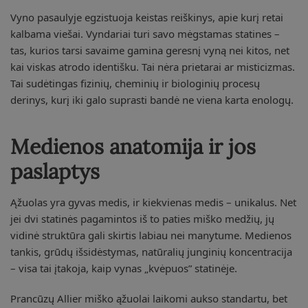
Vyno pasaulyje egzistuoja keistas reiškinys, apie kurį retai
kalbama viešai. Vyndariai turi savo mėgstamas statines –
tas, kurios tarsi savaime gamina geresnį vyną nei kitos, net
kai viskas atrodo identišku. Tai nėra prietarai ar misticizmas.
Tai sudėtingas fizinių, cheminių ir biologinių procesų
derinys, kurį iki galo suprasti bandė ne viena karta enologų.
Medienos anatomija ir jos
paslaptys
Ąžuolas yra gyvas medis, ir kiekvienas medis – unikalus. Net
jei dvi statinės pagamintos iš to paties miško medžių, jų
vidinė struktūra gali skirtis labiau nei manytume. Medienos
tankis, grūdų išsidėstymas, natūralių junginių koncentracija
– visa tai įtakoja, kaip vynas „kvėpuos” statinėje.
Prancūzų Allier miško ąžuolai laikomi aukso standartu, bet