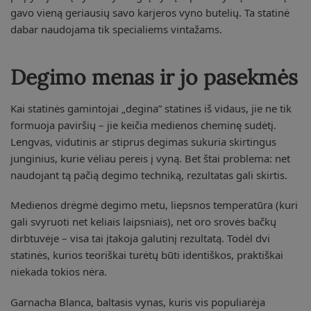
gavo vieną geriausių savo karjeros vyno butelių. Ta statinė
dabar naudojama tik specialiems vintažams.
Degimo menas ir jo pasekmės
Kai statinės gamintojai „degina” statines iš vidaus, jie ne tik
formuoja paviršių – jie keičia medienos cheminę sudėtį.
Lengvas, vidutinis ar stiprus degimas sukuria skirtingus
junginius, kurie vėliau pereis į vyną. Bet štai problema: net
naudojant tą pačią degimo techniką, rezultatas gali skirtis.
Medienos drėgmė degimo metu, liepsnos temperatūra (kuri
gali svyruoti net keliais laipsniais), net oro srovės bačkų
dirbtuvėje – visa tai įtakoja galutinį rezultatą. Todėl dvi
statinės, kurios teoriškai turėtų būti identiškos, praktiškai
niekada tokios nėra.
Garnacha Blanca, baltasis vynas, kuris vis populiarėja