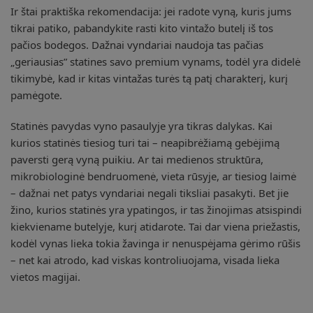
Ir štai praktiška rekomendacija: jei radote vyną, kuris jums
tikrai patiko, pabandykite rasti kito vintažo butelį iš tos
pačios bodegos. Dažnai vyndariai naudoja tas pačias
„geriausias” statines savo premium vynams, todėl yra didelė
tikimybė, kad ir kitas vintažas turės tą patį charakterį, kurį
pamėgote.
Statinės pavydas vyno pasaulyje yra tikras dalykas. Kai
kurios statinės tiesiog turi tai – neapibrėžiamą gebėjimą
paversti gerą vyną puikiu. Ar tai medienos struktūra,
mikrobiologinė bendruomenė, vieta rūsyje, ar tiesiog laimė
– dažnai net patys vyndariai negali tiksliai pasakyti. Bet jie
žino, kurios statinės yra ypatingos, ir tas žinojimas atsispindi
kiekviename butelyje, kurį atidarote. Tai dar viena priežastis,
kodėl vynas lieka tokia žavinga ir nenuspėjama gėrimo rūšis
– net kai atrodo, kad viskas kontroliuojama, visada lieka
vietos magijai.