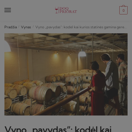
Skip
Skip
to
to
0
navigation
content
Pradžia
/
Vynas
/
Vyno „pavydas”: kodėl kai kurios statinės gamina geresnį vyną nei kitos
Vyno „pavydas”: kodėl kai