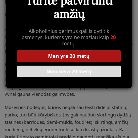
Turite patvirtinti
sprendimai
amžių
Kalbėkime atvirai: statinės yra brangios. Nauja prancūziško
ąžuolo 225 litrų statinė gali kainuoti 800-1200 eurų. Todėl
vyndariai negali tiesiog išmesti statinės, kuri „neveikia” taip
Alkoholinius gėrimus gali įsigyti tik
gerai kaip kitos. Jie ieško būdų ją panaudoti – galbūt
asmenys, kuriems yra ne mažiau kaip
20
metų.
jaunesniam vynui, galbūt kitai rūšiai, kur jos trūkumai nebus
tokie akivaizdūs.
Man yra 20 metų
Kai kurios bodegos turi hierarchiją: geriausios statinės
Man nėra 20 metų
rezervuojamos premium vynams, vidutinės – standartinei
linijai, seniausios – vynams, kurie nebus ilgai brandinami.
Tai pragmatiškas požiūris, bet jis taip pat reiškia, kad ne visi
vynai gauna vienodas galimybes.
Mažesnės bodegos, kurios negali sau leisti didelio statinių
parko, turi būti kūrybiškos. Jos gali naudoti skirtingų dydžių
statines (barriques, demi-muids, foudres), skirtingų amžių
medieną, net eksperimentuoti su kitų kraštų ąžuolais. Kai
kurie Priorato gamintojai pradėjo naudoti ispanišką ąžuolą