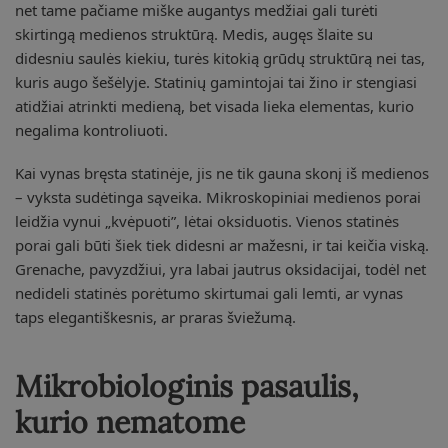
net tame pačiame miške augantys medžiai gali turėti
skirtingą medienos struktūrą. Medis, augęs šlaite su
didesniu saulės kiekiu, turės kitokią grūdų struktūrą nei tas,
kuris augo šešėlyje. Statinių gamintojai tai žino ir stengiasi
atidžiai atrinkti medieną, bet visada lieka elementas, kurio
negalima kontroliuoti.
Kai vynas bręsta statinėje, jis ne tik gauna skonį iš medienos
– vyksta sudėtinga sąveika. Mikroskopiniai medienos porai
leidžia vynui „kvėpuoti”, lėtai oksiduotis. Vienos statinės
porai gali būti šiek tiek didesni ar mažesni, ir tai keičia viską.
Grenache, pavyzdžiui, yra labai jautrus oksidacijai, todėl net
nedideli statinės porėtumo skirtumai gali lemti, ar vynas
taps elegantiškesnis, ar praras šviežumą.
Mikrobiologinis pasaulis,
kurio nematome