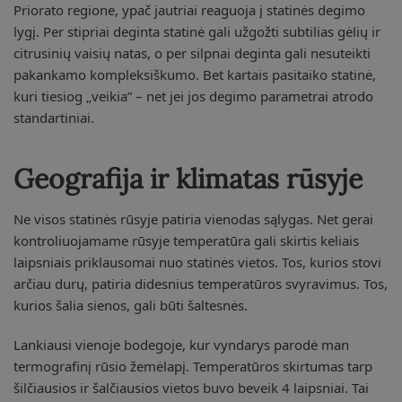
Priorato regione, ypač jautriai reaguoja į statinės degimo
lygį. Per stipriai deginta statinė gali užgožti subtilias gėlių ir
citrusinių vaisių natas, o per silpnai deginta gali nesuteikti
pakankamo kompleksiškumo. Bet kartais pasitaiko statinė,
kuri tiesiog „veikia” – net jei jos degimo parametrai atrodo
standartiniai.
Geografija ir klimatas rūsyje
Ne visos statinės rūsyje patiria vienodas sąlygas. Net gerai
kontroliuojamame rūsyje temperatūra gali skirtis keliais
laipsniais priklausomai nuo statinės vietos. Tos, kurios stovi
arčiau durų, patiria didesnius temperatūros svyravimus. Tos,
kurios šalia sienos, gali būti šaltesnės.
Lankiausi vienoje bodegoje, kur vyndarys parodė man
termografinį rūsio žemėlapį. Temperatūros skirtumas tarp
šilčiausios ir šalčiausios vietos buvo beveik 4 laipsniai. Tai