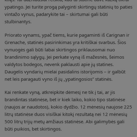
ypatingo. Jei turite progą palyginti skirtingų statinių to paties
vintažo vynus, padarykite tai – skirtumai gali būti
stulbinantys.
Priorato vynams, ypač tiems, kurie pagaminti iš Carignan ir
Grenache, statinės pasirinkimas yra kritiškai svarbus. Šios
vynuogės gali būti labai skirtingos priklausomai nuo
brandinimo sąlygų. Jei perkate vyną iš mažesnės, šeimos
valdytos bodegos, nevenk paklausti apie jų statines.
Daugelis vyndarių mielai pasidalins istorijomis – ir galbūt
net leis paragauti vyno iš jų „ypatingosios” statinės.
Kai renkate vyną, atkreipkite dėmesį ne tik į tai, ar jis
brandintas statinėse, bet ir kiek laiko, kokio tipo statinėse
(naujos ar naudotos), kokio dydžio. 12 mėnesių naujose 225
litrų statinėse duos visiškai kitokį rezultatą nei 12 mėnesių
500 litrų trijų metų amžiaus statinėse. Abi galimybės gali
būti puikios, bet skirtingos.