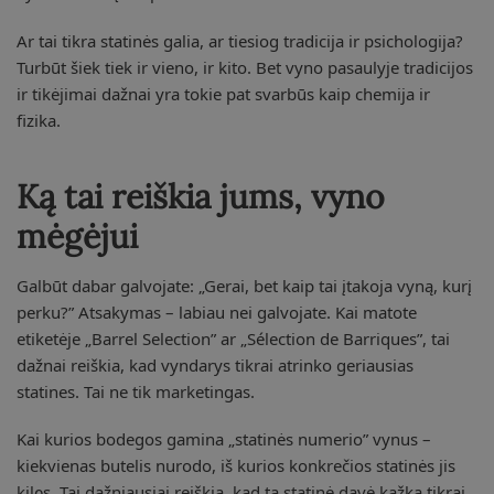
Ar tai tikra statinės galia, ar tiesiog tradicija ir psichologija?
Turbūt šiek tiek ir vieno, ir kito. Bet vyno pasaulyje tradicijos
ir tikėjimai dažnai yra tokie pat svarbūs kaip chemija ir
fizika.
Ką tai reiškia jums, vyno
mėgėjui
Galbūt dabar galvojate: „Gerai, bet kaip tai įtakoja vyną, kurį
perku?” Atsakymas – labiau nei galvojate. Kai matote
etiketėje „Barrel Selection” ar „Sélection de Barriques”, tai
dažnai reiškia, kad vyndarys tikrai atrinko geriausias
statines. Tai ne tik marketingas.
Kai kurios bodegos gamina „statinės numerio” vynus –
kiekvienas butelis nurodo, iš kurios konkrečios statinės jis
kilęs. Tai dažniausiai reiškia, kad ta statinė davė kažką tikrai