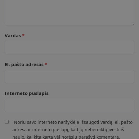
Vardas
*
El. pašto adresas
*
Interneto puslapis
Noriu savo interneto naršyklėje išsaugoti vardą, el. pašto
adresą ir interneto puslapį, kad jų nebereiktų įvesti iš
naujo, kai kitą kartą vėl norėsiu parašyti komentarą.