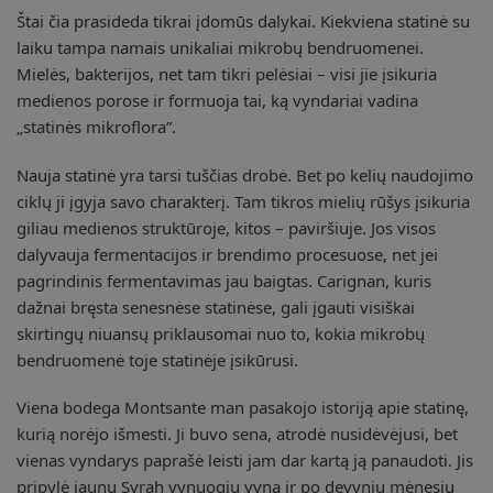
Štai čia prasideda tikrai įdomūs dalykai. Kiekviena statinė su
laiku tampa namais unikaliai mikrobų bendruomenei.
Mielės, bakterijos, net tam tikri pelėsiai – visi jie įsikuria
medienos porose ir formuoja tai, ką vyndariai vadina
„statinės mikroflora”.
Nauja statinė yra tarsi tuščias drobė. Bet po kelių naudojimo
ciklų ji įgyja savo charakterį. Tam tikros mielių rūšys įsikuria
giliau medienos struktūroje, kitos – paviršiuje. Jos visos
dalyvauja fermentacijos ir brendimo procesuose, net jei
pagrindinis fermentavimas jau baigtas. Carignan, kuris
dažnai bręsta senesnėse statinėse, gali įgauti visiškai
skirtingų niuansų priklausomai nuo to, kokia mikrobų
bendruomenė toje statinėje įsikūrusi.
Viena bodega Montsante man pasakojo istoriją apie statinę,
kurią norėjo išmesti. Ji buvo sena, atrodė nusidėvėjusi, bet
vienas vyndarys paprašė leisti jam dar kartą ją panaudoti. Jis
pripylė jaunų Syrah vynuogių vyną ir po devynių mėnesių