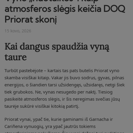
atmosferos slėgis keičia DOQ
Priorat skonį
15 kovo, 2026
Kai dangus spaudžia vyną
taure
Turbūt pastebėjote – kartais tas pats butelis Priorat vyno
skamba visiškai kitaip. Vakar jis buvo sodrus, gyvas, pilnas
energijos, o šiandien tarsi užsidengęs, užsidaręs, netgi šiek
tiek grubokos. Ne, vynas nesugedo per naktį. Tiesiog
pasikeitė atmosferos slėgis, ir šis neregimas svečias jūsų
taurėje sukūrė visiškai kitokią patirtį.
Priorat vynai, ypač tie, kurie gaminami iš Garnacha ir
Cariñena vynuogių, yra ypač jautrūs tokiems