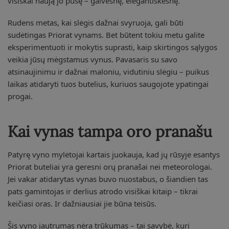
visiškai naują jo pusę – gaivesnę, elegantiškesnę.
Rudens metas, kai slėgis dažnai svyruoja, gali būti
sudėtingas Priorat vynams. Bet būtent tokiu metu galite
eksperimentuoti ir mokytis suprasti, kaip skirtingos sąlygos
veikia jūsų mėgstamus vynus. Pavasaris su savo
atsinaujinimu ir dažnai maloniu, vidutiniu slėgiu – puikus
laikas atidaryti tuos butelius, kuriuos saugojote ypatingai
progai.
Kai vynas tampa oro pranašu
Patyrę vyno mylėtojai kartais juokauja, kad jų rūsyje esantys
Priorat buteliai yra geresni orų pranašai nei meteorologai.
Jei vakar atidarytas vynas buvo nuostabus, o šiandien tas
pats gamintojas ir derlius atrodo visiškai kitaip – tikrai
keičiasi oras. Ir dažniausiai jie būna teisūs.
Šis vyno jautrumas nėra trūkumas – tai savybė, kuri