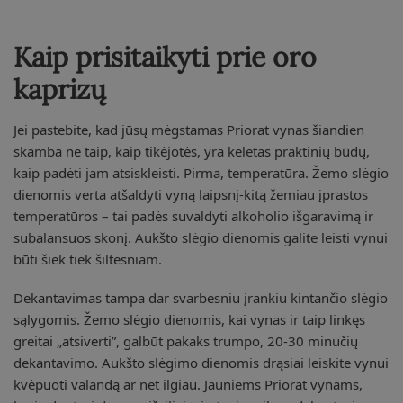
Kaip prisitaikyti prie oro
kaprizų
Jei pastebite, kad jūsų mėgstamas Priorat vynas šiandien
skamba ne taip, kaip tikėjotės, yra keletas praktinių būdų,
kaip padėti jam atsiskleisti. Pirma, temperatūra. Žemo slėgio
dienomis verta atšaldyti vyną laipsnį-kitą žemiau įprastos
temperatūros – tai padės suvaldyti alkoholio išgaravimą ir
subalansuos skonį. Aukšto slėgio dienomis galite leisti vynui
būti šiek tiek šiltesniam.
Dekantavimas tampa dar svarbesniu įrankiu kintančio slėgio
sąlygomis. Žemo slėgio dienomis, kai vynas ir taip linkęs
greitai „atsiverti”, galbūt pakaks trumpo, 20-30 minučių
dekantavimo. Aukšto slėgimo dienomis drąsiai leiskite vynui
kvėpuoti valandą ar net ilgiau. Jauniems Priorat vynams,