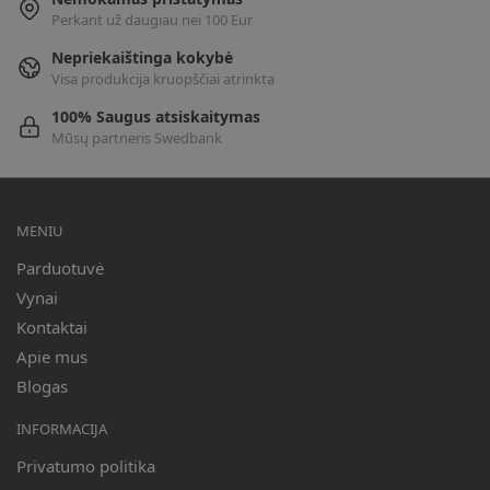
Perkant už daugiau nei 100 Eur
Nepriekaištinga kokybė
Visa produkcija kruopščiai atrinkta
100% Saugus atsiskaitymas
Mūsų partneris Swedbank
MENIU
Parduotuvė
Vynai
Kontaktai
Apie mus
Blogas
INFORMACIJA
Privatumo politika