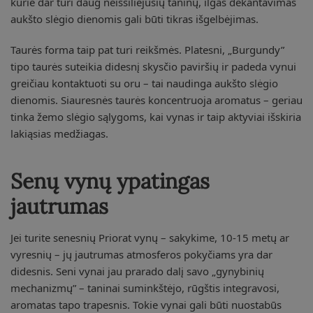
kurie dar turi daug neišsiliejusių taninų, ilgas dekantavimas
aukšto slėgio dienomis gali būti tikras išgelbėjimas.
Taurės forma taip pat turi reikšmės. Platesni, „Burgundy”
tipo taurės suteikia didesnį skysčio paviršių ir padeda vynui
greičiau kontaktuoti su oru – tai naudinga aukšto slėgio
dienomis. Siauresnės taurės koncentruoja aromatus – geriau
tinka žemo slėgio sąlygoms, kai vynas ir taip aktyviai išskiria
lakiąsias medžiagas.
Senų vynų ypatingas
jautrumas
Jei turite senesnių Priorat vynų – sakykime, 10-15 metų ar
vyresnių – jų jautrumas atmosferos pokyčiams yra dar
didesnis. Seni vynai jau prarado dalį savo „gynybinių
mechanizmų” – taninai suminkštėjo, rūgštis integravosi,
aromatas tapo trapesnis. Tokie vynai gali būti nuostabūs