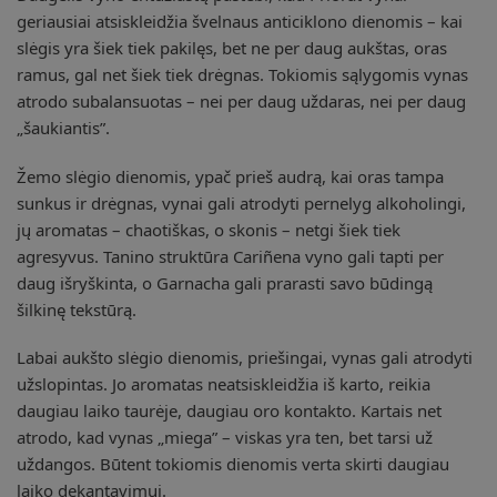
geriausiai atsiskleidžia švelnaus anticiklono dienomis – kai
slėgis yra šiek tiek pakilęs, bet ne per daug aukštas, oras
ramus, gal net šiek tiek drėgnas. Tokiomis sąlygomis vynas
atrodo subalansuotas – nei per daug uždaras, nei per daug
„šaukiantis”.
Žemo slėgio dienomis, ypač prieš audrą, kai oras tampa
sunkus ir drėgnas, vynai gali atrodyti pernelyg alkoholingi,
jų aromatas – chaotiškas, o skonis – netgi šiek tiek
agresyvus. Tanino struktūra Cariñena vyno gali tapti per
daug išryškinta, o Garnacha gali prarasti savo būdingą
šilkinę tekstūrą.
Labai aukšto slėgio dienomis, priešingai, vynas gali atrodyti
užslopintas. Jo aromatas neatsiskleidžia iš karto, reikia
daugiau laiko taurėje, daugiau oro kontakto. Kartais net
atrodo, kad vynas „miega” – viskas yra ten, bet tarsi už
uždangos. Būtent tokiomis dienomis verta skirti daugiau
laiko dekantavimui.