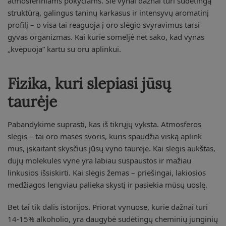
atmosferiniams pokyčiams. Šie vynai dažnai turi sudėtingą
struktūrą, galingus taninų karkasus ir intensyvų aromatinį
profilį – o visa tai reaguoja į oro slėgio svyravimus tarsi
gyvas organizmas. Kai kurie someljė net sako, kad vynas
„kvėpuoja” kartu su oru aplinkui.
Fizika, kuri slepiasi jūsų
taurėje
Pabandykime suprasti, kas iš tikrųjų vyksta. Atmosferos
slėgis – tai oro masės svoris, kuris spaudžia viską aplink
mus, įskaitant skysčius jūsų vyno taurėje. Kai slėgis aukštas,
dujų molekulės vyne yra labiau suspaustos ir mažiau
linkusios išsiskirti. Kai slėgis žemas – priešingai, lakiosios
medžiagos lengviau palieka skystį ir pasiekia mūsų uoslę.
Bet tai tik dalis istorijos. Priorat vynuose, kurie dažnai turi
14-15% alkoholio, yra daugybė sudėtingų cheminių junginių