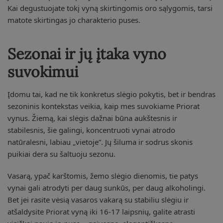
Kai degustuojate tokį vyną skirtingomis oro sąlygomis, tarsi
matote skirtingas jo charakterio puses.
Sezonai ir jų įtaka vyno
suvokimui
Įdomu tai, kad ne tik konkretus slėgio pokytis, bet ir bendras
sezoninis kontekstas veikia, kaip mes suvokiame Priorat
vynus. Žiemą, kai slėgis dažnai būna aukštesnis ir
stabilesnis, šie galingi, koncentruoti vynai atrodo
natūralesni, labiau „vietoje”. Jų šiluma ir sodrus skonis
puikiai dera su šaltuoju sezonu.
Vasarą, ypač karštomis, žemo slėgio dienomis, tie patys
vynai gali atrodyti per daug sunkūs, per daug alkoholingi.
Bet jei rasite vėsią vasaros vakarą su stabiliu slėgiu ir
atšaldysite Priorat vyną iki 16-17 laipsnių, galite atrasti