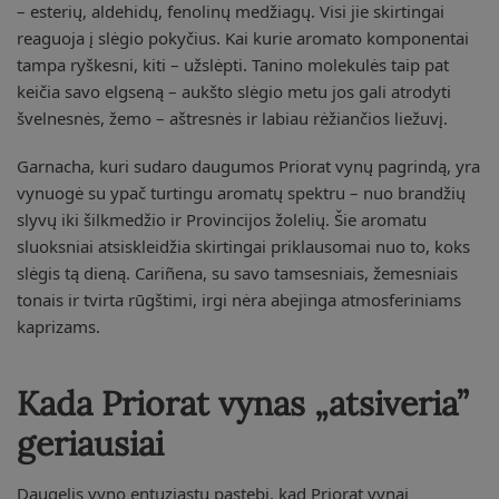
– esterių, aldehidų, fenolinų medžiagų. Visi jie skirtingai
reaguoja į slėgio pokyčius. Kai kurie aromato komponentai
tampa ryškesni, kiti – užslėpti. Tanino molekulės taip pat
keičia savo elgseną – aukšto slėgio metu jos gali atrodyti
švelnesnės, žemo – aštresnės ir labiau rėžiančios liežuvį.
Garnacha, kuri sudaro daugumos Priorat vynų pagrindą, yra
vynuogė su ypač turtingu aromatų spektru – nuo brandžių
slyvų iki šilkmedžio ir Provincijos žolelių. Šie aromatu
sluoksniai atsiskleidžia skirtingai priklausomai nuo to, koks
slėgis tą dieną. Cariñena, su savo tamsesniais, žemesniais
tonais ir tvirta rūgštimi, irgi nėra abejinga atmosferiniams
kaprizams.
Kada Priorat vynas „atsiveria”
geriausiai
Daugelis vyno entuziastų pastebi, kad Priorat vynai