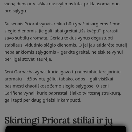
vieną dieną ir visiškai nusivylimas kitą, priklausomai nuo
oro sąlygų.
Su senais Priorat vynais reikia būti ypač atsargiems žemo
slėgio dienomis. Jie gali labai greitai „išsikvėpti”, prarasti
savo subtilų aromatą. Geriau tokius vynus degustuoti
stabilaus, vidutinio slėgio dienomis. O jei jau atidarėte butelį
nepalankiomis sąlygomis – gerkite greitai, neleiskite vynui
per ilgai stovėti taurėje.
Seni Garnacha vynai, kurie įgavo tų nuostabių tercijarinių
aromatų – džiovintų gėlių, tabako, odos – gali visiškai
pasimesti chaotiškose žemo slėgio sąlygose. O seni
Cariñena vynai, kurie paprastai išlaiko tvirtesnę struktūrą,
gali tapti per daug griežti ir kampuoti.
Skirtingi Priorat stiliai ir jų
reakcijos