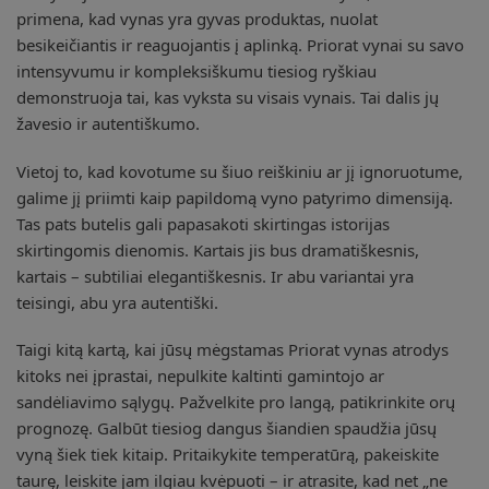
primena, kad vynas yra gyvas produktas, nuolat
besikeičiantis ir reaguojantis į aplinką. Priorat vynai su savo
intensyvumu ir kompleksiškumu tiesiog ryškiau
demonstruoja tai, kas vyksta su visais vynais. Tai dalis jų
žavesio ir autentiškumo.
Vietoj to, kad kovotume su šiuo reiškiniu ar jį ignoruotume,
galime jį priimti kaip papildomą vyno patyrimo dimensiją.
Tas pats butelis gali papasakoti skirtingas istorijas
skirtingomis dienomis. Kartais jis bus dramatiškesnis,
kartais – subtiliai elegantiškesnis. Ir abu variantai yra
teisingi, abu yra autentiški.
Taigi kitą kartą, kai jūsų mėgstamas Priorat vynas atrodys
kitoks nei įprastai, nepulkite kaltinti gamintojo ar
sandėliavimo sąlygų. Pažvelkite pro langą, patikrinkite orų
prognozę. Galbūt tiesiog dangus šiandien spaudžia jūsų
vyną šiek tiek kitaip. Pritaikykite temperatūrą, pakeiskite
taurę, leiskite jam ilgiau kvėpuoti – ir atrasite, kad net „ne