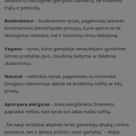
laikantis ES ekologinės gamybos standartų, be sintetinių
trąšų ir pesticidų.
Biodinámico
– biodinaminis vynas, pagamintas laikantis
biodinaminės žemdirbystės principų, kurie apima ne tik
ekologinius metodus, bet ir kosminių ritmų stebėjimą.
Vegano
– vynas, kurio gamyboje nenaudojami gyvūninės
kilmės produktai (pvz., kiaušinių baltymai ar želatina)
skaidrinimui.
Natural
– natūralus vynas, pagamintas su minimalia
žmogaus intervencija, dažnai be pridėtinių sulfitų ar kitų
priedų.
Apto para alérgicos
– tinka alergiškiems žmonėms,
paprastai reiškia, kad vynas turi labai mažai sulfitų.
„Šie nauji simboliai atspindi ne tik gamintojų atsaką į rinkos
poreikius, bet ir gilesnį požiūrį į vyno gamybą,” – teigia