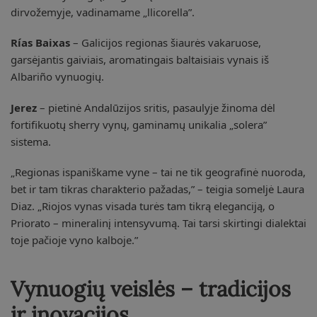
dirvožemyje, vadinamame „llicorella”.
Rías Baixas
– Galicijos regionas šiaurės vakaruose,
garsėjantis gaiviais, aromatingais baltaisiais vynais iš
Albariño vynuogių.
Jerez
– pietinė Andalūzijos sritis, pasaulyje žinoma dėl
fortifikuotų sherry vynų, gaminamų unikalia „solera”
sistema.
„Regionas ispaniškame vyne – tai ne tik geografinė nuoroda,
bet ir tam tikras charakterio pažadas,” – teigia someljė Laura
Diaz. „Riojos vynas visada turės tam tikrą eleganciją, o
Priorato – mineralinį intensyvumą. Tai tarsi skirtingi dialektai
toje pačioje vyno kalboje.”
Vynuogių veislės – tradicijos
ir inovacijos