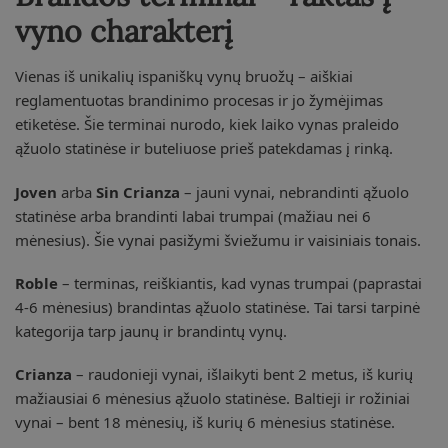
vyno charakterį
Vienas iš unikalių ispaniškų vynų bruožų – aiškiai
reglamentuotas brandinimo procesas ir jo žymėjimas
etiketėse. Šie terminai nurodo, kiek laiko vynas praleido
ąžuolo statinėse ir buteliuose prieš patekdamas į rinką.
Joven
arba
Sin Crianza
– jauni vynai, nebrandinti ąžuolo
statinėse arba brandinti labai trumpai (mažiau nei 6
mėnesius). Šie vynai pasižymi šviežumu ir vaisiniais tonais.
Roble
– terminas, reiškiantis, kad vynas trumpai (paprastai
4-6 mėnesius) brandintas ąžuolo statinėse. Tai tarsi tarpinė
kategorija tarp jaunų ir brandintų vynų.
Crianza
– raudonieji vynai, išlaikyti bent 2 metus, iš kurių
mažiausiai 6 mėnesius ąžuolo statinėse. Baltieji ir rožiniai
vynai – bent 18 mėnesių, iš kurių 6 mėnesius statinėse.