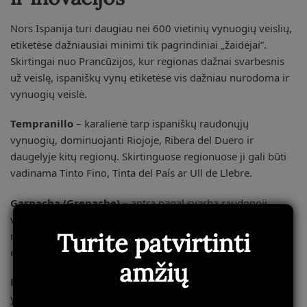
Nors Ispanija turi daugiau nei 600 vietinių vynuogių veislių,
etiketėse dažniausiai minimi tik pagrindiniai „žaidėjai”.
Skirtingai nuo Prancūzijos, kur regionas dažnai svarbesnis
už veislę, ispaniškų vynų etiketėse vis dažniau nurodoma ir
vynuogių veislė.
Tempranillo
– karalienė tarp ispaniškų raudonųjų
vynuogių, dominuojanti Riojoje, Ribera del Duero ir
daugelyje kitų regionų. Skirtinguose regionuose ji gali būti
vadinama Tinto Fino, Tinta del País ar Ull de Llebre.
Garnacha (Grenache)
– antra pagal svarbą raudonoji
veislė, ypač svarbi Priorato, Calatayud ir Campo de Borja
Turite patvirtinti
regionuose. Iš jos gaminami tiek galingi raudonieji, tiek
elegantški rožiniai vynai.
amžių
Monastrell (Mourvèdre)
– pietryčių Ispanijos specialybė,
ypač Jumilla ir Yecla regionuose, duodanti sodrius,