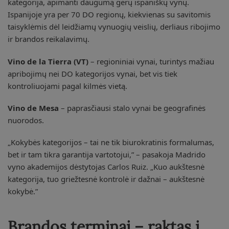
kategorija, apimanti daugumą gerų ispaniškų vynų.
Ispanijoje yra per 70 DO regionų, kiekvienas su savitomis
taisyklėmis dėl leidžiamų vynuogių veislių, derliaus ribojimo
ir brandos reikalavimų.
Vino de la Tierra (VT)
– regioniniai vynai, turintys mažiau
apribojimų nei DO kategorijos vynai, bet vis tiek
kontroliuojami pagal kilmės vietą.
Vino de Mesa
– paprasčiausi stalo vynai be geografinės
nuorodos.
„Kokybės kategorijos – tai ne tik biurokratinis formalumas,
bet ir tam tikra garantija vartotojui,” – pasakoja Madrido
vyno akademijos dėstytojas Carlos Ruiz. „Kuo aukštesnė
kategorija, tuo griežtesnė kontrolė ir dažnai – aukštesnė
kokybė.”
Brandos terminai – raktas į