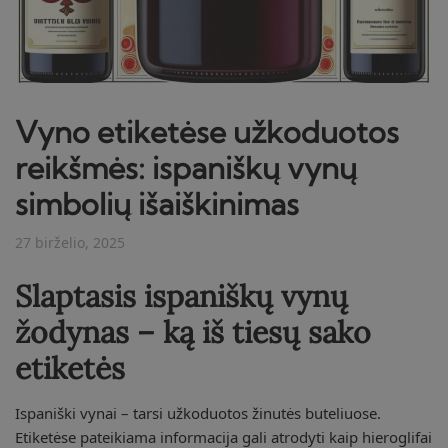
Vyno etiketėse užkoduotos
reikšmės: ispaniškų vynų
simbolių išaiškinimas
27 birželio, 2025
Slaptasis ispaniškų vynų
žodynas – ką iš tiesų sako
etiketės
Ispaniški vynai – tarsi užkoduotos žinutės buteliuose.
Etiketėse pateikiama informacija gali atrodyti kaip hieroglifai