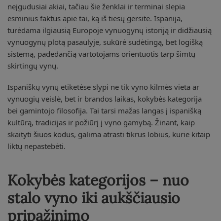
neįgudusiai akiai, tačiau šie ženklai ir terminai slepia
esminius faktus apie tai, ką iš tiesų gersite. Ispanija,
turėdama ilgiausią Europoje vynuogynų istoriją ir didžiausią
vynuogynų plotą pasaulyje, sukūrė sudėtingą, bet logišką
sistemą, padedančią vartotojams orientuotis tarp šimtų
skirtingų vynų.
Ispaniškų vynų etiketėse slypi ne tik vyno kilmės vieta ar
vynuogių veislė, bet ir brandos laikas, kokybės kategorija
bei gamintojo filosofija. Tai tarsi mažas langas į ispanišką
kultūrą, tradicijas ir požiūrį į vyno gamybą. Žinant, kaip
skaityti šiuos kodus, galima atrasti tikrus lobius, kurie kitaip
liktų nepastebėti.
Kokybės kategorijos – nuo
stalo vyno iki aukščiausio
pripažinimo