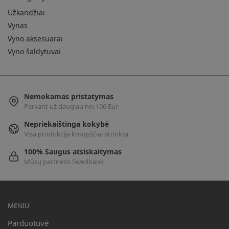
Užkandžiai
Vynas
Vyno aksesuarai
Vyno šaldytuvai
Nemokamas pristatymas
Perkant už daugiau nei 100 Eur
Nepriekaištinga kokybė
Visa produkcija kruopščiai atrinkta
100% Saugus atsiskaitymas
Mūsų partneris Swedbank
MENIU
Parduotuvė