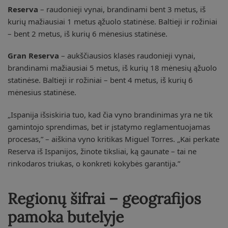
Reserva
– raudonieji vynai, brandinami bent 3 metus, iš
kurių mažiausiai 1 metus ąžuolo statinėse. Baltieji ir rožiniai
– bent 2 metus, iš kurių 6 mėnesius statinėse.
Gran Reserva
– aukščiausios klasės raudonieji vynai,
brandinami mažiausiai 5 metus, iš kurių 18 mėnesių ąžuolo
statinėse. Baltieji ir rožiniai – bent 4 metus, iš kurių 6
mėnesius statinėse.
„Ispanija išsiskiria tuo, kad čia vyno brandinimas yra ne tik
gamintojo sprendimas, bet ir įstatymo reglamentuojamas
procesas,” – aiškina vyno kritikas Miguel Torres. „Kai perkate
Reserva iš Ispanijos, žinote tiksliai, ką gaunate – tai ne
rinkodaros triukas, o konkreti kokybės garantija.”
Regionų šifrai – geografijos
pamoka butelyje