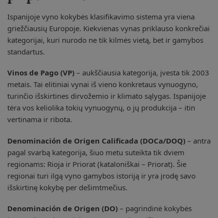
Ispanijoje vyno kokybės klasifikavimo sistema yra viena
griežčiausių Europoje. Kiekvienas vynas priklauso konkrečiai
kategorijai, kuri nurodo ne tik kilmės vietą, bet ir gamybos
standartus.
Vinos de Pago (VP)
– aukščiausia kategorija, įvesta tik 2003
metais. Tai elitiniai vynai iš vieno konkretaus vynuogyno,
turinčio išskirtines dirvožemio ir klimato sąlygas. Ispanijoje
tėra vos keliolika tokių vynuogynų, o jų produkcija – itin
vertinama ir ribota.
Denominación de Origen Calificada (DOCa/DOQ)
– antra
pagal svarbą kategorija, šiuo metu suteikta tik dviem
regionams: Rioja ir Priorat (kataloniškai – Priorat). Šie
regionai turi ilgą vyno gamybos istoriją ir yra įrodę savo
išskirtinę kokybę per dešimtmečius.
Denominación de Origen (DO)
– pagrindinė kokybės