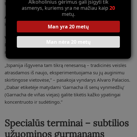
Alkoholinius gėrimus gali įsigyti tik
taniningusvynus.
asmenys, kuriems yra ne mažiau kaip
20
metų.
Albariño
– aromatingos baltosios vynuogės iš Galicijos, iš
kurių gaminami gaivūs, mineraliniai vynai.
Man yra 20 metų
Verdejo
– centrinės Ispanijos baltoji veislė, ypač populiari
Man nėra 20 metų
Rueda regione, pasižyminti žoliškais aromatais ir ryškiu
rūgštingumu.
„Ispanija išgyvena tam tikrą renesansą – tradicinės veislės
atrasdamos iš naujo, eksperimentuojama su jų auginimu
skirtingose vietovėse,” – pasakoja vyndarys Alvaro Palacios.
„Dabar etiketėje matydami ‘Garnacha iš senų vynmedžių’
(Garnacha de viñas viejas) galite tikėtis kažko ypatingai
koncentruoto ir sudėtingo.”
Specialūs terminai – subtilios
užuominos gurmanams