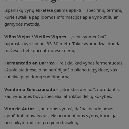
Ispaniškų vynų etiketėse galima aptikti ir specifinių terminų,
kurie suteikia papildomos informacijos apie vyno stilių ar
gamybos metodą.
Viñas Viejas / Vieilles Vignes
– „seni vynmedžiai”,
paprastai vyresni nei 35-50 metų. Tokie vynmedžiai duoda
mažesnį, bet koncentruotesnį derlių.
Fermentado en Barrica
– reiškia, kad vynas fermentuotas
ąžuolo statinėse, o ne nerūdijančio plieno talpyklose, kas
suteikia papildomą sudėtingumą.
Vendimia Seleccionada
– „atrinktas derlius”, nurodantis,
kad vynuogės buvo specialiai atrinktos dėl jų kokybės.
Vino de Autor
– „autorinis vynas”, dažnai naudojamas
apibūdinti inovatyvius, eksperimentinius vynus, kurie gali
nesilaikyti tradicinių regiono taisyklių.