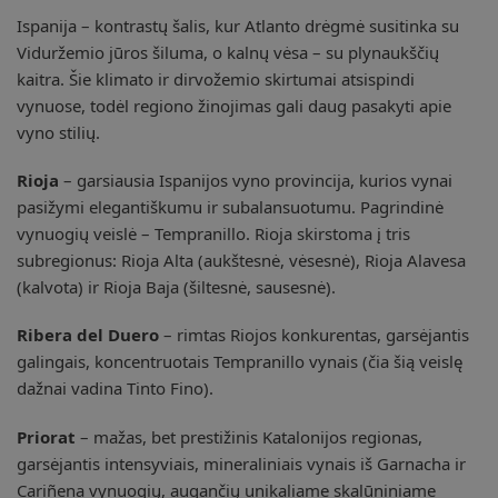
Ispanija – kontrastų šalis, kur Atlanto drėgmė susitinka su
Viduržemio jūros šiluma, o kalnų vėsa – su plynaukščių
kaitra. Šie klimato ir dirvožemio skirtumai atsispindi
vynuose, todėl regiono žinojimas gali daug pasakyti apie
vyno stilių.
Rioja
– garsiausia Ispanijos vyno provincija, kurios vynai
pasižymi elegantiškumu ir subalansuotumu. Pagrindinė
vynuogių veislė – Tempranillo. Rioja skirstoma į tris
subregionus: Rioja Alta (aukštesnė, vėsesnė), Rioja Alavesa
(kalvota) ir Rioja Baja (šiltesnė, sausesnė).
Ribera del Duero
– rimtas Riojos konkurentas, garsėjantis
galingais, koncentruotais Tempranillo vynais (čia šią veislę
dažnai vadina Tinto Fino).
Priorat
– mažas, bet prestižinis Katalonijos regionas,
garsėjantis intensyviais, mineraliniais vynais iš Garnacha ir
Cariñena vynuogių, augančių unikaliame skalūniniame