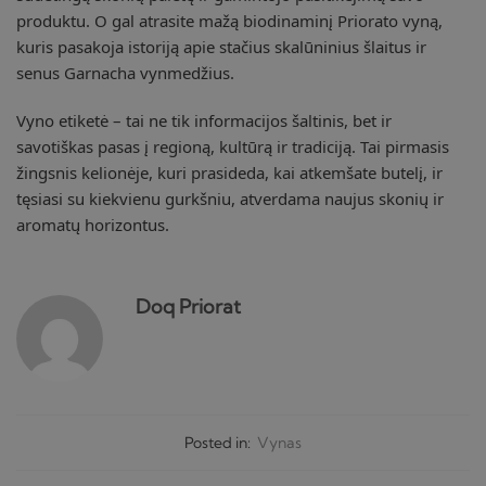
produktu. O gal atrasite mažą biodinaminį Priorato vyną,
kuris pasakoja istoriją apie stačius skalūninius šlaitus ir
senus Garnacha vynmedžius.
Vyno etiketė – tai ne tik informacijos šaltinis, bet ir
savotiškas pasas į regioną, kultūrą ir tradiciją. Tai pirmasis
žingsnis kelionėje, kuri prasideda, kai atkemšate butelį, ir
tęsiasi su kiekvienu gurkšniu, atverdama naujus skonių ir
aromatų horizontus.
Doq Priorat
Posted in:
Vynas