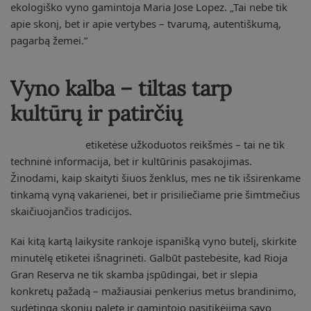
ekologiško vyno gamintoja Maria Jose Lopez. „Tai nebe tik
apie skonį, bet ir apie vertybes – tvarumą, autentiškumą,
pagarbą žemei.”
Vyno kalba – tiltas tarp
kultūrų ir patirčių
Ispaniškų vynų
etiketėse užkoduotos reikšmės – tai ne tik
techninė informacija, bet ir kultūrinis pasakojimas.
Žinodami, kaip skaityti šiuos ženklus, mes ne tik išsirenkame
tinkamą vyną vakarienei, bet ir prisiliečiame prie šimtmečius
skaičiuojančios tradicijos.
Kai kitą kartą laikysite rankoje ispanišką vyno butelį, skirkite
minutėlę etiketei išnagrinėti. Galbūt pastebėsite, kad Rioja
Gran Reserva ne tik skamba įspūdingai, bet ir slepia
konkretų pažadą – mažiausiai penkerius metus brandinimo,
sudėtingą skonių paletę ir gamintojo pasitikėjimą savo