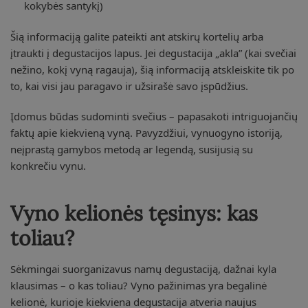
kokybės santykį)
Šią informaciją galite pateikti ant atskirų kortelių arba
įtraukti į degustacijos lapus. Jei degustacija „akla” (kai svečiai
nežino, kokį vyną ragauja), šią informaciją atskleiskite tik po
to, kai visi jau paragavo ir užsirašė savo įspūdžius.
Įdomus būdas sudominti svečius – papasakoti intriguojančių
faktų apie kiekvieną vyną. Pavyzdžiui, vynuogyno istoriją,
neįprastą gamybos metodą ar legendą, susijusią su
konkrečiu vynu.
Vyno kelionės tęsinys: kas
toliau?
Sėkmingai suorganizavus namų degustaciją, dažnai kyla
klausimas – o kas toliau? Vyno pažinimas yra begalinė
kelionė, kurioje kiekviena degustacija atveria naujus