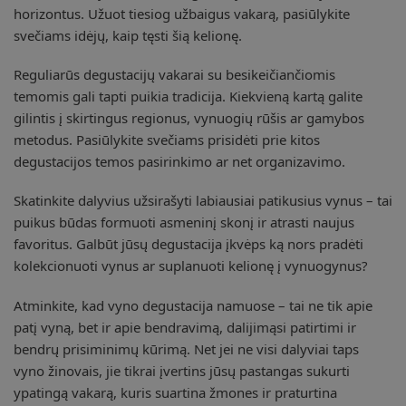
horizontus. Užuot tiesiog užbaigus vakarą, pasiūlykite
svečiams idėjų, kaip tęsti šią kelionę.
Reguliarūs degustacijų vakarai su besikeičiančiomis
temomis gali tapti puikia tradicija. Kiekvieną kartą galite
gilintis į skirtingus regionus, vynuogių rūšis ar gamybos
metodus. Pasiūlykite svečiams prisidėti prie kitos
degustacijos temos pasirinkimo ar net organizavimo.
Skatinkite dalyvius užsirašyti labiausiai patikusius vynus – tai
puikus būdas formuoti asmeninį skonį ir atrasti naujus
favoritus. Galbūt jūsų degustacija įkvėps ką nors pradėti
kolekcionuoti vynus ar suplanuoti kelionę į vynuogynus?
Atminkite, kad vyno degustacija namuose – tai ne tik apie
patį vyną, bet ir apie bendravimą, dalijimąsi patirtimi ir
bendrų prisiminimų kūrimą. Net jei ne visi dalyviai taps
vyno žinovais, jie tikrai įvertins jūsų pastangas sukurti
ypatingą vakarą, kuris suartina žmones ir praturtina