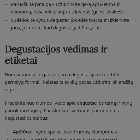
Paruoškite patalpą – užtikrinkite gerą apšvietimą ir
vėdinimą, pašalinkite stiprius kvapus (gėlės, žvakės).
Sudėliokite vynus degustacijos eilės tvarka ir uždenkite
juos, jei norite, kad degustacija būtų „akla”.
Degustacijos vedimas ir
etiketai
Nors namuose organizuojama degustacija neturi būti
pernelyg formali, keletas taisyklių padės užtikrinti sklandžią
eigą:
Pradėkite nuo trumpo įvado apie degustacijos temą ir vynų
parinkimo logiką. Paaiškinkite svečiams pagrindinius
degustacijos etapus:
Apžiūra
– vyno spalva, skaidrumas, klampumas.
Uoslė
– pirmieji įspūdžiai, po to gilesni aromatai.