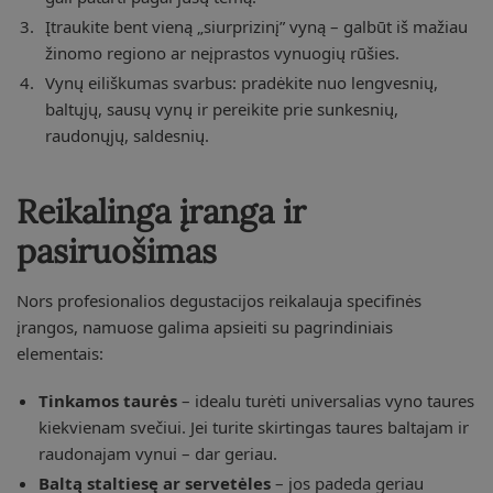
Įtraukite bent vieną „siurprizinį” vyną – galbūt iš mažiau
žinomo regiono ar neįprastos vynuogių rūšies.
Vynų eiliškumas svarbus: pradėkite nuo lengvesnių,
baltųjų, sausų vynų ir pereikite prie sunkesnių,
raudonųjų, saldesnių.
Reikalinga įranga ir
pasiruošimas
Nors profesionalios degustacijos reikalauja specifinės
įrangos, namuose galima apsieiti su pagrindiniais
elementais:
Tinkamos taurės
– idealu turėti universalias vyno taures
kiekvienam svečiui. Jei turite skirtingas taures baltajam ir
raudonajam vynui – dar geriau.
Baltą staltiesę ar servetėles
– jos padeda geriau