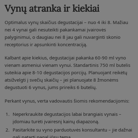
Vynų atranka ir kiekiai
Optimalus vynų skaičius degustacijai – nuo 4 iki 8. Mažiau
nei 4 vynai gali nesuteikti pakankamai įvairovės
palyginimui, o daugiau nei 8 jau gali nuvarginti skonio
receptorius ir apsunkinti koncentraciją.
Kalbant apie kiekius, degustacijai pakanka 60-90 ml vyno
vienam asmeniui vienam vynui. Standartinis 750 ml butelis
suteikia apie 8-10 degustacijos porcijų. Planuojant reikėtų
atsižvelgti į svečių skaičių – jei planuojate 8 žmonėms
degustuoti 6 vynus, jums prireiks 6 butelių.
Perkant vynus, verta vadovautis šiomis rekomendacijomis:
Neperkraukite degustacijos labai brangiais vynais –
įdomiau turėti įvairesnį kainų diapazoną.
Pasitarkite su vyno parduotuvės konsultantu – jie dažnai
gali patarti pagal jūsų temą.