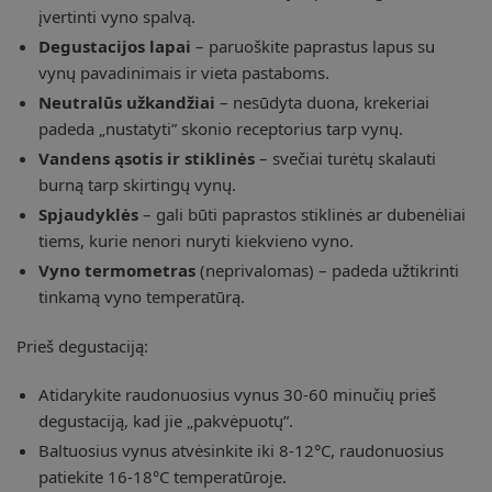
įvertinti vyno spalvą.
Degustacijos lapai
– paruoškite paprastus lapus su
vynų pavadinimais ir vieta pastaboms.
Neutralūs užkandžiai
– nesūdyta duona, krekeriai
padeda „nustatyti” skonio receptorius tarp vynų.
Vandens ąsotis ir stiklinės
– svečiai turėtų skalauti
burną tarp skirtingų vynų.
Spjaudyklės
– gali būti paprastos stiklinės ar dubenėliai
tiems, kurie nenori nuryti kiekvieno vyno.
Vyno termometras
(neprivalomas) – padeda užtikrinti
tinkamą vyno temperatūrą.
Prieš degustaciją:
Atidarykite raudonuosius vynus 30-60 minučių prieš
degustaciją, kad jie „pakvėpuotų”.
Baltuosius vynus atvėsinkite iki 8-12°C, raudonuosius
patiekite 16-18°C temperatūroje.