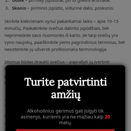
Skonis
– pirminis įspūdis, vidurinė dalis, poskonis.
Skirkite kiekvienam vynui pakankamai laiko – apie 10-15
minučių. Paskatinkite svečius dalintis įspūdžiais, bet
neprimeskite savo nuomonės iš karto. Jei tarp svečių yra
vyno naujokų, paaiškinkite jiems pagrindinius terminus, bet
nesistenkite jų užversti profesionalia terminologija.
Įdomus būdas įtraukti svečius – paprašyti jų įvertinti
kiekvieną vyną balais (pvz., nuo 1 iki 5) ir degustacijos
pabaigoje palyginti rezultatus. Tai sukuria žaismingą
Turite patvirtinti
elementą ir paskatina atidžiau analizuoti vynus.
amžių
Maisto derinimas su vynais
Alkoholinius gėrimus gali įsigyti tik
Nors degustacijose dažnai apsiribojama neutraliais
asmenys, kuriems yra ne mažiau kaip
20
metų.
užkandžiais, galite paįvairinti renginį specialiai parinktais
maisto deriniais. Štai keletas klasikinių derinių: