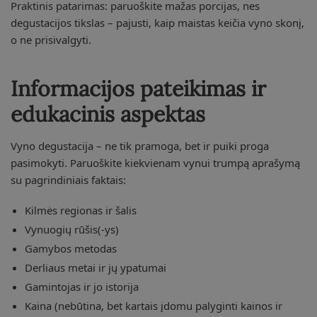
Praktinis patarimas: paruoškite mažas porcijas, nes
degustacijos tikslas – pajusti, kaip maistas keičia vyno skonį,
o ne prisivalgyti.
Informacijos pateikimas ir
edukacinis aspektas
Vyno degustacija – ne tik pramoga, bet ir puiki proga
pasimokyti. Paruoškite kiekvienam vynui trumpą aprašymą
su pagrindiniais faktais:
Kilmės regionas ir šalis
Vynuogių rūšis(-ys)
Gamybos metodas
Derliaus metai ir jų ypatumai
Gamintojas ir jo istorija
Kaina (nebūtina, bet kartais įdomu palyginti kainos ir