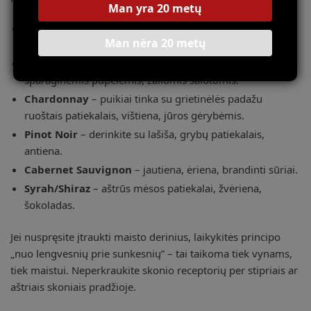
Man yra 20 metų
Šampanas/putojantys vynai
– tinka su austrėmis,
Man nėra 20 metų
lengvais užkandžiais, sūriais krekeriais.
Sauvignon Blanc
– derinkite su ožkos sūriu,
šparaginėmis pupelėmis, žaliomis salotomis.
Chardonnay
– puikiai tinka su grietinėlės padažu
ruoštais patiekalais, vištiena, jūros gėrybėmis.
Pinot Noir
– derinkite su lašiša, grybų patiekalais,
antiena.
Cabernet Sauvignon
– jautiena, ėriena, brandinti sūriai.
Syrah/Shiraz
– aštrūs mėsos patiekalai, žvėriena,
šokoladas.
Jei nuspręsite įtraukti maisto derinius, laikykitės principo
„nuo lengvesnių prie sunkesnių” – tai taikoma tiek vynams,
tiek maistui. Neperkraukite skonio receptorių per stipriais ar
aštriais skoniais pradžioje.