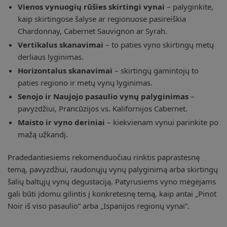
Vienos vynuogių rūšies skirtingi vynai
– palyginkite,
kaip skirtingose šalyse ar regionuose pasireiškia
Chardonnay, Cabernet Sauvignon ar Syrah.
Vertikalus skanavimai
– to paties vyno skirtingų metų
derliaus lyginimas.
Horizontalus skanavimai
– skirtingų gamintojų to
paties regiono ir metų vynų lyginimas.
Senojo ir Naujojo pasaulio vynų palyginimas
–
pavyzdžiui, Prancūzijos vs. Kalifornijos Cabernet.
Maisto ir vyno deriniai
– kiekvienam vynui parinkite po
mažą užkandį.
Pradedantiesiems rekomenduočiau rinktis paprastesnę
temą, pavyzdžiui, raudonųjų vynų palyginimą arba skirtingų
šalių baltųjų vynų degustaciją. Patyrusiems vyno mėgėjams
gali būti įdomu gilintis į konkretesnę temą, kaip antai „Pinot
Noir iš viso pasaulio” arba „Ispanijos regionų vynai”.