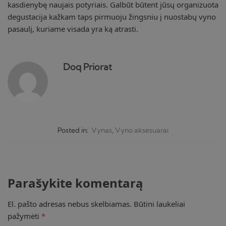
kasdienybę naujais potyriais. Galbūt būtent jūsų organizuota
degustacija kažkam taps pirmuoju žingsniu į nuostabų vyno
pasaulį, kuriame visada yra ką atrasti.
Doq Priorat
Posted in:
Vynas
,
Vyno aksesuarai
Parašykite komentarą
El. pašto adresas nebus skelbiamas.
Būtini laukeliai
pažymėti
*