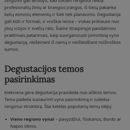
žvilgsnio gali atrodyti, kad tokiam renginiui reikia
profesionalių žinių ar brangios įrangos, iš tiesų pakanka
kelių esminių elementų ir šiek tiek planavimo. Degustacija
gali būti ir formali, ir visiškai laisva – viskas priklauso nuo
jūsų vizijos ir svečių rato. Šiame straipsnyje pasidalinsiu
praktiniais patarimais, kaip suorganizuoti įsimintiną vyno
degustaciją, neišeinant iš namų ir neišleidžiant milžiniškos
sumos.
Degustacijos temos
pasirinkimas
Kiekviena gera degustacija prasideda nuo aiškios temos.
Tema padeda susiaurinti vyno pasirinkimą ir suteikia
renginiui struktūrą. Štai keletas populiarių temų idėjų:
Vieno regiono vynai
– pavyzdžiui, Toskanos, Bordo ar
Napos slėnio.