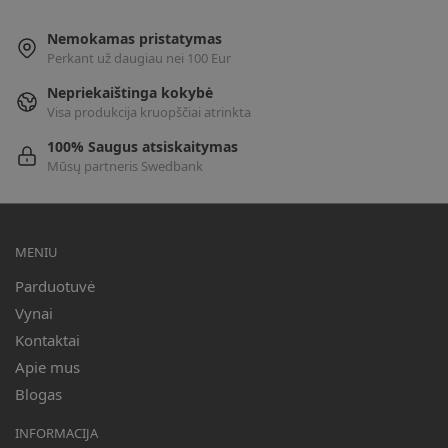
Nemokamas pristatymas
Perkant už daugiau nei 100 Eur
Nepriekaištinga kokybė
Visa produkcija kruopščiai atrinkta
100% Saugus atsiskaitymas
Mūsų partneris Swedbank
MENIU
Parduotuvė
Vynai
Kontaktai
Apie mus
Blogas
INFORMACIJA