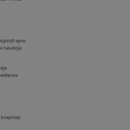
ispindi vyno
ol naudoja
nėje
 medienos
 kvapnieji