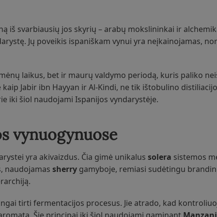
 iš svarbiausių jos skyrių – arabų mokslininkai ir alchemikai
yndarystę. Jų poveikis ispaniškam vynui yra neįkainojamas, no
romėnų laikus, bet ir maurų valdymo periodą, kuris paliko n
aip Jabir ibn Hayyan ir Al-Kindi, ne tik ištobulino distiliaci
e iki šiol naudojami Ispanijos vyndarystėje.
os vynuogynuose
arystei yra akivaizdus. Čia gimė unikalus
solera
sistemos me
as, naudojamas
sherry
gamyboje, remiasi sudėtingu brandin
rarchiją.
gai tirti fermentacijos procesus. Jie atrado, kad kontroliuo
aromatą. Šie principai iki šiol naudojami gaminant
Manzani