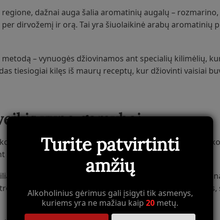
egione, dažnai auga šalia aromatinių augalų – rozmarino,
į per dirvožemį ir orą. Tai yra šiuolaikinė arabų aromatinių 
 metodą – vynuogės džiovinamos ant specialių kilimėlių, k
das tiesiogiai kilęs iš maurų receptų, kur džiovinti vaisiai 
oveikis vyno gamybai
Turite patvirtinti
chnikos revoliucionizavo ne tik alkoholio gamybą, bet ir vyno
t stipriuosius vynus ir brendžius.
amžių
iliacijos principų pavyzdys. Čia vynuogės pirmiausia džiovi
roliuojamomis sąlygomis. Rezultatas – itin koncentruotas, 
Alkoholinius gėrimus gali įsigyti tik asmenys,
kuriems yra ne mažiau kaip
20
metų.