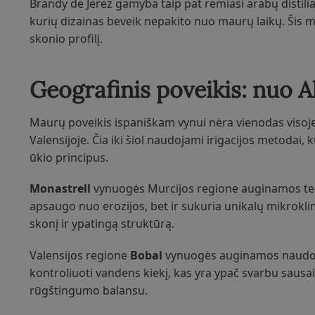
Brandy de Jerez gamyba taip pat remiasi arabų distilia
kurių dizainas beveik nepakito nuo maurų laikų. Šis m
skonio profilį.
Geografinis poveikis: nuo Al
Maurų poveikis ispaniškam vynui nėra vienodas visoje ša
Valensijoje. Čia iki šiol naudojami irigacijos metoda
ūkio principus.
Monastrell
vynuogės Murcijos regione auginamos tera
apsaugo nuo erozijos, bet ir sukuria unikalų mikroklim
skonį ir ypatingą struktūrą.
Valensijos regione
Bobal
vynuogės auginamos naudojant
kontroliuoti vandens kiekį, kas yra ypač svarbu sausai
rūgštingumo balansu.