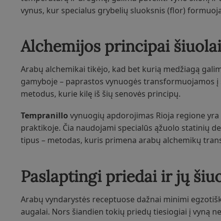
vynus, kur specialus grybelių sluoksnis (flor) formuoj
Alchemijos principai šiuola
Arabų alchemikai tikėjo, kad bet kurią medžiagą galim
gamyboje – paprastos vynuogės transformuojamos į sud
metodus, kurie kilę iš šių senovės principų.
Tempranillo
vynuogių apdorojimas Rioja regione yra p
praktikoje. Čia naudojami specialūs ąžuolo statinių de
tipus – metodas, kuris primena arabų alchemikų tran
Paslaptingi priedai ir jų šiu
Arabų vyndarystės receptuose dažnai minimi egzotiški p
augalai. Nors šiandien tokių priedų tiesiogiai į vyną 