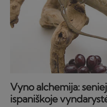
Vyno alchemija: senieji
ispaniškoje vyndaryst