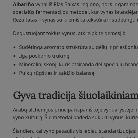
Albariño
vynai iš Rías Baixas regiono, nors ir gaminam
specialūs fermentacijos metodai, kur vynas brandėja
Rezultatas – vynas su kremiška tekstūra ir sudėtingu 
Degustuojant tokius vynus, atkreipkite dėmesį į:
Sudėtingą aromato struktūrą su gėlių ir prieskonių
Ilgą poskonio trukmę
Mineralinį skonį, kuris atsiranda dėl specialių br
Puikų rūgšties ir saldžio balansą
Gyva tradicija šiuolaikinia
Arabų alchemijos principai ispaniškoje vyndarystėje nėr
vyno kultūrą. Šie metodai padeda sukurti vynus, kurie
Šiandien, kai vyno pasaulis vis labiau standartizuojas