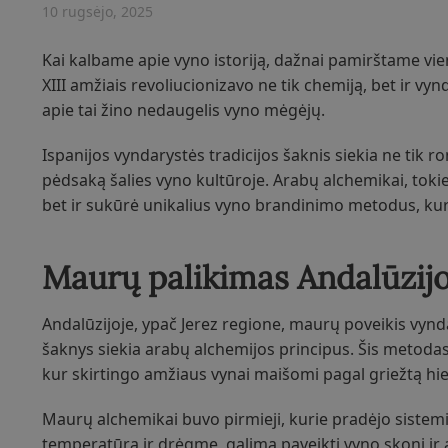
10 rugsėjo, 2025
Kai kalbame apie vyno istoriją, dažnai pamirštame vieną
XIII amžiais revoliucionizavo ne tik chemiją, bet ir v
apie tai žino nedaugelis vyno mėgėjų.
Ispanijos vyndarystės tradicijos šaknis siekia ne tik 
pėdsaką šalies vyno kultūroje. Arabų alchemikai, tokie k
bet ir sukūrė unikalius vyno brandinimo metodus, kuri
Maurų palikimas Andalūzij
Andalūzijoje, ypač Jerez regione, maurų poveikis vynd
šaknys siekia arabų alchemijos principus. Šis metod
kur skirtingo amžiaus vynai maišomi pagal griežtą hie
Maurų alchemikai buvo pirmieji, kurie pradėjo sistemin
temperatūrą ir drėgmę, galima paveikti vyno skonį ir 