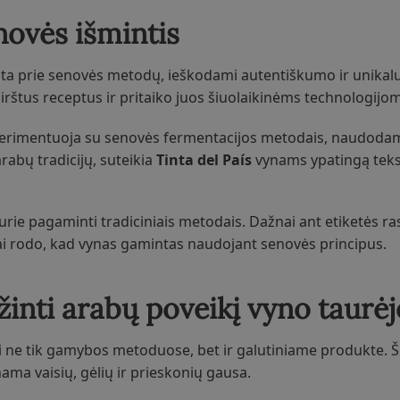
enovės išmintis
įžta prie senovės metodų, ieškodami autentiškumo ir unika
irštus receptus ir pritaiko juos šiuolaikinėms technologijom
sperimentuoja su senovės fermentacijos metodais, naudoda
arabų tradicijų, suteikia
Tinta del País
vynams ypatingą teks
rie pagaminti tradiciniais metodais. Dažnai ant etiketės ra
tai rodo, kad vynas gamintas naudojant senovės principus.
žinti arabų poveikį vyno taurėj
i ne tik gamybos metoduose, bet ir galutiniame produkte. Š
ama vaisių, gėlių ir prieskonių gausa.