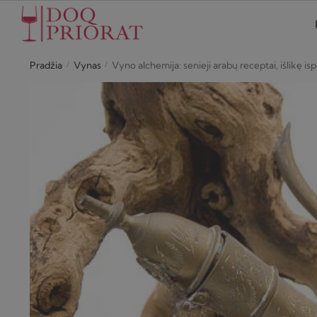
Skip
Skip
to
to
navigation
content
/
/
Pradžia
Vynas
Vyno alchemija: senieji arabų receptai, išlikę i