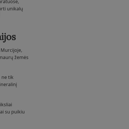
aratuose,
rti unikalų
ijos
 Murcijoje,
di maurų žemės
ne tik
neralinį
ksliai
ai su puikiu