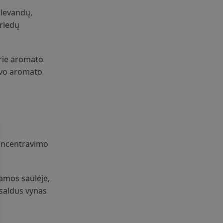
 levandų,
priedų
urie aromato
buvo aromato
 koncentravimo
namos saulėje,
saldus vynas