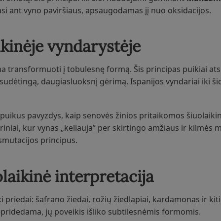
asi ant vyno paviršiaus, apsaugodamas jį nuo oksidacijos.
ikinėje vyndarystėje
a transformuoti į tobulesnę formą. Šis principas puikiai ats
ėtingą, daugiasluoksnį gėrimą. Ispanijos vyndariai iki ši
uikus pavyzdys, kaip senovės žinios pritaikomos šiuolaiki
riniai, kur vynas „keliauja” per skirtingo amžiaus ir kilmės
smutacijos principus.
olaikinė interpretacija
riedai: šafrano žiedai, rožių žiedlapiai, kardamonas ir kiti
nepridedama, jų poveikis išliko subtilesnėmis formomis.