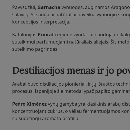
Pavyzdžiui,
Garnacha
vynuogės, auginamos Aragono r
šalavijų. Šie augalai natūraliai paveikia vynuogių skon
koncepcijos interpretacija.
Katalonijos
Priorat
regione vyndariai naudoja unikalų
suteikimui parfumuojami natūraliais aliejais. Šis meto
suteikimo pagrindas.
Destiliacijos menas ir jo p
Arabai buvo distiliacijos pionieriai, ir jų išrastos te
procesus. Ispanijoje šie metodai ypač paplito gaminan
Pedro Ximénez
vynų gamyba yra klasikinis arabų dist
koncentruojant cukrus, o vėliau fermentuojamos kont
su sudėtingu aromato profiliu.