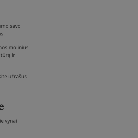
lumo savo
s.
mos molinius
tūrą ir
site užrašus
e
ie vynai