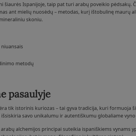
i šiaurės Ispanijoje, taip pat turi arabų poveikio pėdsakų.
mas ant mielių nuosėdų – metodas, kurį ištobulinę maurų a
mineraliniu skoniu.
 niuansais
andinimo metodų
me pasaulyje
a tik istorinis kuriozas – tai gyva tradicija, kuri formuoja š
 išsiskiria savo unikalumu ir autentiškumu globaliame vyno 
i, arabų alchemijos principai suteikia ispaniškiems vynams y