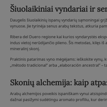
Šiuolaikiniai vyndariai ir s
Daugelis šiuolaikinių ispanų vyndarių sąmoningai gr
vynuose. Jie tyrinėja senus arabų tekstus, atkuria pam
Ribera del Duero regione kai kurios vyndarystės ek
indus vietoj nerūdijančio plieno. Šis metodas, kilęs iš 
mineralinį skonį.
Praktinis patarimas vyno mėgėjams: ieškokite vynų, ku
„método tradicional” arba „elaboración ancestral” – 
Skonių alchemija: kaip atpa
Arabų alchemijos poveikis ispaniškam vynui atsispind
dažnai pasižymi sudėtingu aromato profiliu, kur derin