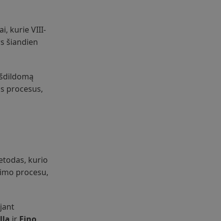
, kurie VIII-
rs šiandien
eišdildomą
jos procesus,
todas, kurio
imo procesu,
jant
lla
ir
Fino