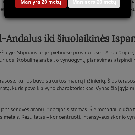
cijos principais. Čia naudojama dviguba distiliacija vario ap
Man yra 20 metų
Man nėra 20 metų
etodas leidžia išsaugoti subtiliausius vyno aromatus ir suku
-Andalus iki šiuolaikinės Ispan
lyje. Stipriausias jis pietinėse provincijose – Andalūzijoje,
i, kuriuos ištobulinę arabai, o vynuogynų planavimas atspin
sose, kurios buvo sukurtos maurų inžinierių. Šios terasos 
atą, kuris paveikia vyno charakteristikas. Vynas čia įgyja mi
 senovės arabų irigacijos sistemas. Šie metodai leidžia ti
s metais. Rezultatas – koncentruoti, intensyvaus skonio vyn