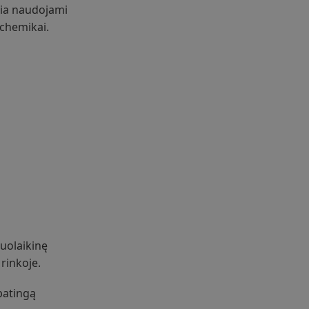
 Čia naudojami
lchemikai.
iuolaikinę
rinkoje.
patingą