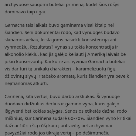
archyvuose saugomi buteliai primena, kodėl šios rūšys
dominavo taip ilgai.
Garnacha tais laikais buvo gaminama visai kitaip nei
šiandien. Seni dokumentai rodo, kad vynuogės būdavo
skinamos vėliau, leista joms pasiekti konsistenciją ant
vynmedžių. Rezultatas? Vynas su tokia koncentracija ir
alkoholio kiekiu, kad jis galėjo keliauti į Ameriką laivais be
jokių konservantų. Kai kurie archyviniai Garnacha buteliai
vis dar turi tą unikalų charakterį – karamelizuotų figų,
džiovintų slyvų ir tabako aromatą, kuris šiandien yra beveik
neįmanomas atkurti.
Cariñena, kita vertus, buvo darbo arkliukas. Ši vynuogė
duodavo didžiulius derlius ir gamino vyną, kuris galėjo
išgyventi bet kokias sąlygas. Senosios etiketės dažnai rodo
mišinius, kur Cariñena sudarė 60-70%. Šiandien vyno kritikai
dažnai žiūri į šią rūšį kaip į antraeilę, bet archyviniai
pavyzdžiai rodo jos tikrąją vertę – po dešimtmečių