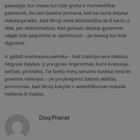
pasaulyje, kur viskas turi būti greita ir momentiškai
patenkinti, šie seni buteliai primena, kad kai kurie dalykai
reikalauja laiko. Kad tikroji vertė atsiskleidžia ne iš karto, o
lėtai, per dešimtmečius. Kad geriausi dalykai gyvenime
negali būti pagreitinti ar optimizuoti – jie tiesiog turi būti
išgyventi.
Ir galbūt svarbiausia pamoka – kad tradicija nėra stabilus,
negyvas dalykas. Ji yra gyvas organizmas, kuris kvėpuoja,
keičiasi, prisitaiko. Tie šimto metų senumo buteliai nėra tik
praeities relikvijos – jie yra įkvėpimo šaltinis ateičiai,
priminimas, kad tikroji kokybė ir autentiškumas niekada
neišeina iš mados.
Doq Priorat