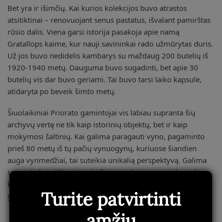
Bet yra ir išimčių. Kai kurios kolekcijos buvo atrastos
atsitiktinai – renovuojant senus pastatus, išvalant pamirštas
rūsio dalis. Viena garsi istorija pasakoja apie namą
Gratallops kaime, kur nauji savininkai rado užmūrytas duris.
Už jos buvo nedidelis kambarys su maždaug 200 butelių iš
1920-1940 metų. Dauguma buvo sugadinti, bet apie 30
butelių vis dar buvo geriami. Tai buvo tarsi laiko kapsulė,
atidaryta po beveik šimto metų.
Šiuolaikiniai Priorato gamintojai vis labiau supranta šių
archyvų vertę ne tik kaip istorinių objektų, bet ir kaip
mokymosi šaltinių. Kai galima paragauti vyno, pagaminto
prieš 80 metų iš tų pačių vynuogynų, kuriuose šiandien
auga vynmedžiai, tai suteikia unikalią perspektyvą. Galima
suprasti, kaip klimato pokyčiai paveikė vynuogių brendimą,
kaip pasikeitė dirvožemio charakteristikos, kaip skirtingos
Turite patvirtinti
gamybos technologijos veikia galutinį rezultatą.
amžių