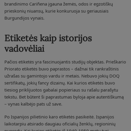
brandinimo Cariñena įgauna žemės, odos ir egzotiškų
prieskonių niuansų, kurie konkuruoja su geriausiais
Burgundijos vynais.
Etiketės kaip istorijos
vadovėliai
Pačios etiketės yra fascinuojantis studijų objektas. Prieškario
Priorato etiketės buvo paprastos – dažnai tik rankraštinis
užrašas su gamintojo vardu ir metais. Nebuvo jokių DOQ
sertifikatų, jokių fancy dizainų. Kai kurios etiketės buvo
tiesiog priklijuotos gabalai popieriaus su rašalu parašytu
tekstu. Bet būtent ši paprastumas byloja apie autentiškumą
– vynas kalbėjo pats už save.
Po Ispanijos pilietinio karo etiketės pasikeitė. Ispanijos
laikotarpiu atsirado daugiau oficialių ženklų, regioninių
nuorodų. Kai kurios etiketės iš 1940-1950 metų turi