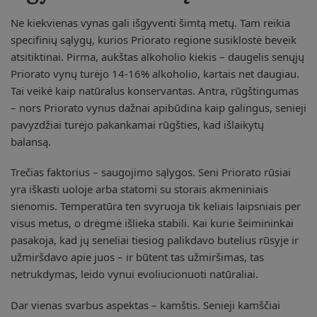
Ne kiekvienas vynas gali išgyventi šimtą metų. Tam reikia
specifinių sąlygų, kurios Priorato regione susiklostė beveik
atsitiktinai. Pirma, aukštas alkoholio kiekis – daugelis senųjų
Priorato vynų turėjo 14-16% alkoholio, kartais net daugiau.
Tai veikė kaip natūralus konservantas. Antra, rūgštingumas
– nors Priorato vynus dažnai apibūdina kaip galingus, senieji
pavyzdžiai turėjo pakankamai rūgšties, kad išlaikytų
balansą.
Trečias faktorius – saugojimo sąlygos. Seni Priorato rūsiai
yra iškasti uoloje arba statomi su storais akmeniniais
sienomis. Temperatūra ten svyruoja tik keliais laipsniais per
visus metus, o drėgmė išlieka stabili. Kai kurie šeimininkai
pasakoja, kad jų seneliai tiesiog palikdavo butelius rūsyje ir
užmiršdavo apie juos – ir būtent tas užmiršimas, tas
netrukdymas, leido vynui evoliucionuoti natūraliai.
Dar vienas svarbus aspektas – kamštis. Senieji kamščiai