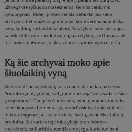
užmegzkite ryšius su mažesnėmis, šeimos valdomis
vynuogynais. Didieji prekės ženklai retai dalijasi savo
archyvais, bet mažesni gamintojai, kurie vertina autentišką
vyno kultūrą, kartais būna atviri. Parašykite jiems tiesiogiai,
paaiškinkite savo susidomėjimą, parodykite, kad tai nėra tik
turistinis smalsumas, o tikras noras suprasti vyno istoriją.
Ką šie archyvai moko apie
šiuolaikinį vyną
Vienas didžiausių įžvalgų, kurią gauni tyrinėdamas senus
Priorato vynus, yra tai, kad „modernizacija” ne visada reiškia
„pagerinimą”. Daugelis šiuolaikinių vyno gamybos metodų –
kontroliuojama fermentacija, prancūziškos ąžuolo statinės,
mikro-oksigenacija – sukuria labai švarų, techniškai tobulą
produktą. Bet kartais toje tobulybėje prarandamas
charakteris, ta šiurkšti autentiškumo jėga, kurią turi seni