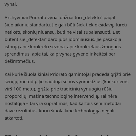
vynai.
Archyviniai Priorato vynai dažnai turi „defektų” pagal
šiuolaikinių standartų. Jie gali būti šiek tiek oksidavę, turėti
netikėtų skonių niuansų, būti ne visai subalansuoti. Bet
būtent šie „defektai” daro juos įdomiausius. Jie pasakoja
istoriją apie konkretų sezoną, apie konkretaus žmogaus
sprendimus, apie tai, kaip vynas gyveno ir keitėsi per
dešimtmečius.
Kai kurie šiuolaikiniai Priorato gamintojai pradeda grįžti prie
senųjų metodų. Jie naudoja senus vynmedžius (kai kuriems
virš 100 metų), grįžta prie tradicinių vynuogių rūšių
proporcijų, mažina technologinę intervenciją. Tai nėra
nostalgija – tai yra supratimas, kad kartais seni metodai
davė rezultatus, kurių šiuolaikinė technologija negali
atkartoti.