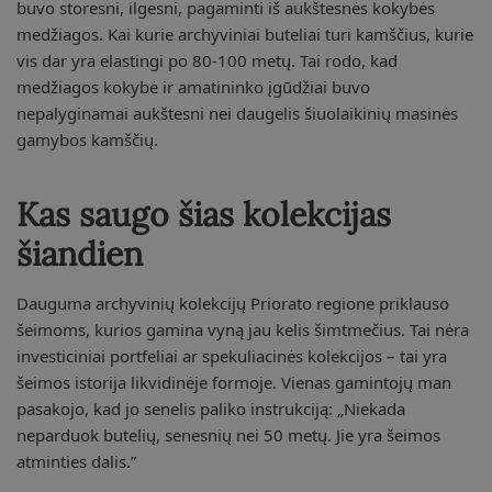
buvo storesni, ilgesni, pagaminti iš aukštesnės kokybės
medžiagos. Kai kurie archyviniai buteliai turi kamščius, kurie
vis dar yra elastingi po 80-100 metų. Tai rodo, kad
medžiagos kokybė ir amatininko įgūdžiai buvo
nepalyginamai aukštesni nei daugelis šiuolaikinių masinės
gamybos kamščių.
Kas saugo šias kolekcijas
šiandien
Dauguma archyvinių kolekcijų Priorato regione priklauso
šeimoms, kurios gamina vyną jau kelis šimtmečius. Tai nėra
investiciniai portfeliai ar spekuliacinės kolekcijos – tai yra
šeimos istorija likvidinėje formoje. Vienas gamintojų man
pasakojo, kad jo senelis paliko instrukciją: „Niekada
neparduok butelių, senesnių nei 50 metų. Jie yra šeimos
atminties dalis.”