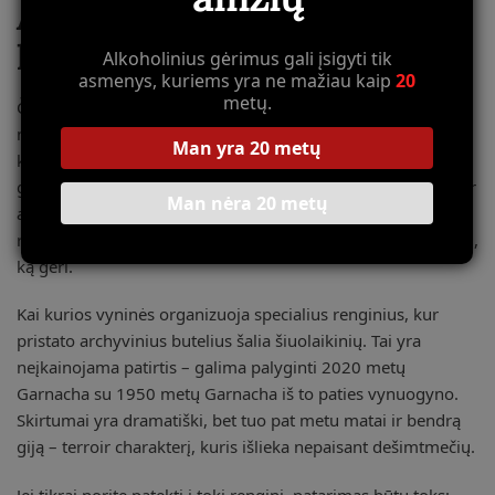
Ar galima paragauti šių
legendų
Alkoholinius gėrimus gali įsigyti tik
asmenys, kuriems yra ne mažiau kaip
20
metų.
Čia prasideda sudėtinga dalis. Dauguma archyvinių butelių
nėra parduodami. Jie yra saugomi kaip šeimos lobis arba
Man yra 20 metų
kaip muziejiniai eksponatai. Bet kartais, labai retais atvejais,
galima patekti į privačią degustaciją. Tai paprastai vyksta per
Man nėra 20 metų
asmeninių ryšių tinklą – jei pažįsti tinkamus žmones, jei esi
rimtai įsitraukęs į vyno kultūrą, jei gali įrodyti, kad vertini tai,
ką geri.
Kai kurios vyninės organizuoja specialius renginius, kur
pristato archyvinius butelius šalia šiuolaikinių. Tai yra
neįkainojama patirtis – galima palyginti 2020 metų
Garnacha su 1950 metų Garnacha iš to paties vynuogyno.
Skirtumai yra dramatiški, bet tuo pat metu matai ir bendrą
giją – terroir charakterį, kuris išlieka nepaisant dešimtmečių.
Jei tikrai norite patekti į tokį renginį, patarimas būtų toks: