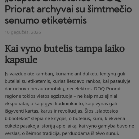
Priorat archyvai su šimtmečio
senumo etiketėmis
10 gegužės, 2026
Kai vyno butelis tampa laiko
kapsule
Įsivaizduokite kambarį, kuriame ant dulkėtų lentynų guli
buteliai su etiketėmis, kurias liesdavo rankos, kai pasaulyje
dar nebuvo nei automobilių, nei elektros. DOQ Priorat
regione tokios vietos egzistuoja – ne kaip muziejiniai
eksponatai, o kaip gyvi liudininkai to, kaip vynas gali
išgyventi kartas, karus ir revoliucijas. Šios „slaptosios
bibliotekos” slepia ne knygas, o butelius, kurių kiekviena
etiketė pasakoja istoriją apie laiką, kai vyno gamyba buvo ne
verslas, o šeimos tradicija, perduodama iš tėvo sūnui.