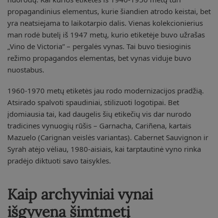
propagandinius elementus, kurie šiandien atrodo keistai, bet
yra neatsiejama to laikotarpio dalis. Vienas kolekcionierius
man rodė butelį iš 1947 metų, kurio etiketėje buvo užrašas
„Vino de Victoria” – pergalės vynas. Tai buvo tiesioginis
režimo propagandos elementas, bet vynas viduje buvo
nuostabus.
1960-1970 metų etiketės jau rodo modernizacijos pradžią.
Atsirado spalvoti spaudiniai, stilizuoti logotipai. Bet
įdomiausia tai, kad daugelis šių etikečių vis dar nurodo
tradicines vynuogių rūšis – Garnacha, Cariñena, kartais
Mazuelo (Carignan veislės variantas). Cabernet Sauvignon ir
Syrah atėjo vėliau, 1980-aisiais, kai tarptautinė vyno rinka
pradėjo diktuoti savo taisykles.
Kaip archyviniai vynai
išgyvena šimtmetį