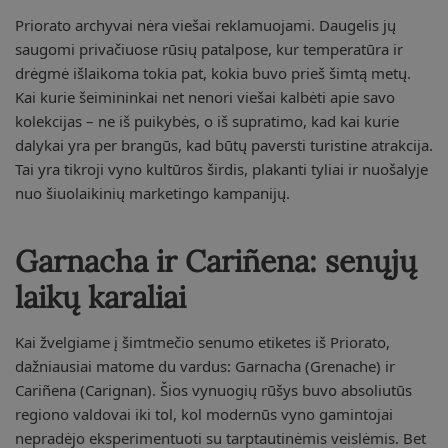
Priorato archyvai nėra viešai reklamuojami. Daugelis jų
saugomi privačiuose rūsių patalpose, kur temperatūra ir
drėgmė išlaikoma tokia pat, kokia buvo prieš šimtą metų.
Kai kurie šeimininkai net nenori viešai kalbėti apie savo
kolekcijas – ne iš puikybės, o iš supratimo, kad kai kurie
dalykai yra per brangūs, kad būtų paversti turistine atrakcija.
Tai yra tikroji vyno kultūros širdis, plakanti tyliai ir nuošalyje
nuo šiuolaikinių marketingo kampanijų.
Garnacha ir Cariñena: senųjų
laikų karaliai
Kai žvelgiame į šimtmečio senumo etiketes iš Priorato,
dažniausiai matome du vardus: Garnacha (Grenache) ir
Cariñena (Carignan). Šios vynuogių rūšys buvo absoliutūs
regiono valdovai iki tol, kol modernūs vyno gamintojai
nepradėjo eksperimentuoti su tarptautinėmis veislėmis. Bet