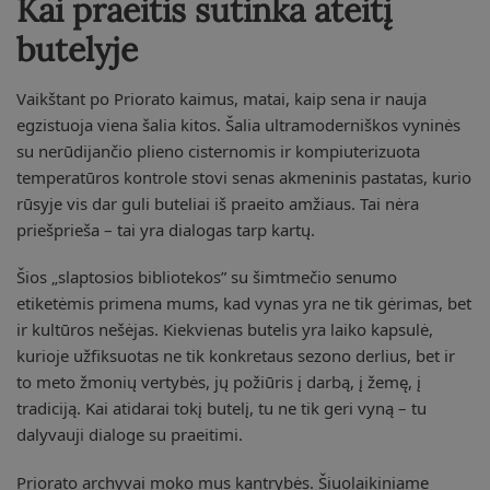
Kai praeitis sutinka ateitį
butelyje
Vaikštant po Priorato kaimus, matai, kaip sena ir nauja
egzistuoja viena šalia kitos. Šalia ultramoderniškos vyninės
su nerūdijančio plieno cisternomis ir kompiuterizuota
temperatūros kontrole stovi senas akmeninis pastatas, kurio
rūsyje vis dar guli buteliai iš praeito amžiaus. Tai nėra
priešprieša – tai yra dialogas tarp kartų.
Šios „slaptosios bibliotekos” su šimtmečio senumo
etiketėmis primena mums, kad vynas yra ne tik gėrimas, bet
ir kultūros nešėjas. Kiekvienas butelis yra laiko kapsulė,
kurioje užfiksuotas ne tik konkretaus sezono derlius, bet ir
to meto žmonių vertybės, jų požiūris į darbą, į žemę, į
tradiciją. Kai atidarai tokį butelį, tu ne tik geri vyną – tu
dalyvauji dialoge su praeitimi.
Priorato archyvai moko mus kantrybės. Šiuolaikiniame