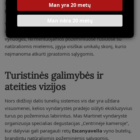
susiformavo unikalūs mikroorganizmų bendrijai, kurie daro
Man yra 20 metų
poveikį vyno fermentacijos procesui.
Man nėra 20 metų
Ypač įdomūs tyrimai vykdomi su
Picapoll Negro
– beveik
išnykusia vietine vynuogių rūšimi. Paaiškėjo, kad šios
vynuogės, fermentuojamos požeminiuose rūsiuose su
natūraliomis mielėmis, įgyja visiškai unikalų skonį, kurio
neįmanoma atkurti įprastomis sąlygomis.
Turistinės galimybės ir
ateities vizijos
Nors didžioji dalis tunelių sistemos vis dar yra uždara
visuomenei, kelios vyndarystės pradėjo siūlyti ekskluzyvius
turus po požeminius labirintus. Mas Martinet vyndarystė
organizuoja specialias degustacijas „Centrinėje kameroje”,
kur dalyviai gali paragauti retų
Escanyavella
vyno butelių,
brandintų natūraliomis požeminėmis sąlygomis.