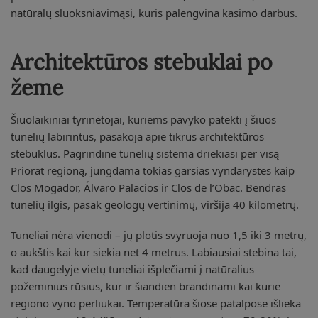
natūralų sluoksniavimąsi, kuris palengvina kasimo darbus.
Architektūros stebuklai po
žeme
Šiuolaikiniai tyrinėtojai, kuriems pavyko patekti į šiuos
tunelių labirintus, pasakoja apie tikrus architektūros
stebuklus. Pagrindinė tunelių sistema driekiasi per visą
Priorat regioną, jungdama tokias garsias vyndarystes kaip
Clos Mogador, Álvaro Palacios ir Clos de l’Obac. Bendras
tunelių ilgis, pasak geologų vertinimų, viršija 40 kilometrų.
Tuneliai nėra vienodi – jų plotis svyruoja nuo 1,5 iki 3 metrų,
o aukštis kai kur siekia net 4 metrus. Labiausiai stebina tai,
kad daugelyje vietų tuneliai išplečiami į natūralius
požeminius rūsius, kur ir šiandien brandinami kai kurie
regiono vyno perliukai. Temperatūra šiose patalpose išlieka