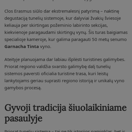
Clos Erasmus siūlo dar ekstremalesnį patyrimą – naktinę
degustaciją tunelių sistemoje, kur dalyviai žvakių šviesoje
keliauja per skirtingas požeminio labirinto sekcijas,
kiekvienoje paragaudami skirtingų vynų. Šis turas baigiamas
specialioje kameroje, kur galima paragauti 50 metų senumo
Garnacha Tinta
vyno.
Ateityje planuojama dar labiau išplėsti turistines galimybes.
Priorat regiono valdžia svarsto galimybę dalį tunelių
sistemos paversti oficialia turistine trasa, kuri leistų
lankytojams geriau suprasti regiono istoriją ir unikalų vyno
gamybos procesą.
Gyvoji tradicija šiuolaikiniame
pasaulyje
Priorat tunelių sistema – tai ne tik istorijos paminklas, bet ir