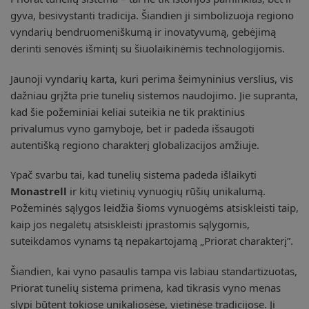
gyva, besivystanti tradicija. Šiandien ji simbolizuoja regiono
vyndarių bendruomeniškumą ir inovatyvumą, gebėjimą
derinti senovės išmintį su šiuolaikinėmis technologijomis.
Jaunoji vyndarių karta, kuri perima šeimyninius verslius, vis
dažniau grįžta prie tunelių sistemos naudojimo. Jie supranta,
kad šie požeminiai keliai suteikia ne tik praktinius
privalumus vyno gamyboje, bet ir padeda išsaugoti
autentišką regiono charakterį globalizacijos amžiuje.
Ypač svarbu tai, kad tunelių sistema padeda išlaikyti
Monastrell
ir kitų vietinių vynuogių rūšių unikalumą.
Požeminės sąlygos leidžia šioms vynuogėms atsiskleisti taip,
kaip jos negalėtų atsiskleisti įprastomis sąlygomis,
suteikdamos vynams tą nepakartojamą „Priorat charakterį”.
Šiandien, kai vyno pasaulis tampa vis labiau standartizuotas,
Priorat tunelių sistema primena, kad tikrasis vyno menas
slypi būtent tokiose unikaliosėse, vietinėse tradicijose. Ji