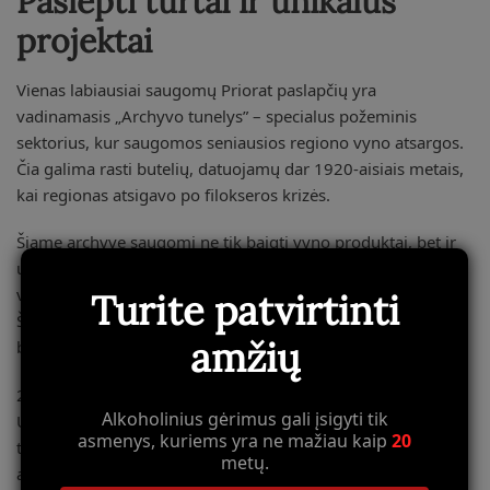
Paslėpti turtai ir unikalūs
projektai
Vienas labiausiai saugomų Priorat paslapčių yra
vadinamasis „Archyvo tunelys” – specialus požeminis
sektorius, kur saugomos seniausios regiono vyno atsargos.
Čia galima rasti butelių, datuojamų dar 1920-aisiais metais,
kai regionas atsigavo po filokseros krizės.
Šiame archyve saugomi ne tik baigti vyno produktai, bet ir
unikalūs
Mazuelo
(Carignan) bei
Garnacha Peluda
vynuogių klonai, kurie kitur pasaulyje jau nebeegzistuoja.
Turite patvirtinti
Šie genetiniai ištekliai yra neįkainojami regiono ateičiai ir
amžių
biologinei įvairovei.
2019 metais buvo pradėtas unikalus projektas „Priorat
Alkoholinius gėrimus gali įsigyti tik
Underground” – bendras kelių vyndarysčių iniciatyva, skirta
asmenys, kuriems yra ne mažiau kaip
20
tunelių sistemai ištirti ir išsaugoti. Projekto metu buvo
metų.
atrasta, kad kai kuriose tunelių sekcijose natūraliai