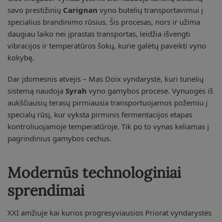
savo prestižinių
Carignan
vyno butelių transportavimui į
specialius brandinimo rūsius. Šis procesas, nors ir užima
daugiau laiko nei įprastas transportas, leidžia išvengti
vibracijos ir temperatūros šokų, kurie galėtų paveikti vyno
kokybę.
Dar įdomesnis atvejis – Mas Doix vyndarystė, kuri tunelių
sistemą naudoja
Syrah
vyno gamybos procese. Vynuogės iš
aukščiausių terasų pirmiausia transportuojamos požemiu į
specialų rūsį, kur vyksta pirminis fermentacijos etapas
kontroliuojamoje temperatūroje. Tik po to vynas keliamas į
pagrindinius gamybos cechus.
Modernūs technologiniai
sprendimai
XXI amžiuje kai kurios progresyviausios Priorat vyndarystės