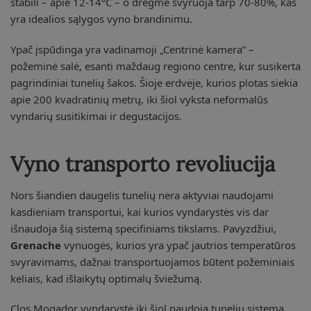
stabili – apie 12-14°C – o drėgmė svyruoja tarp 70-80%, kas
yra idealios sąlygos vyno brandinimu.
Ypač įspūdinga yra vadinamoji „Centrinė kamera” –
požeminė salė, esanti maždaug regiono centre, kur susikerta
pagrindiniai tunelių šakos. Šioje erdvėje, kurios plotas siekia
apie 200 kvadratinių metrų, iki šiol vyksta neformalūs
vyndarių susitikimai ir degustacijos.
Vyno transporto revoliucija
Nors šiandien daugelis tunelių nėra aktyviai naudojami
kasdieniam transportui, kai kurios vyndarystės vis dar
išnaudoja šią sistemą specifiniams tikslams. Pavyzdžiui,
Grenache
vynuogės, kurios yra ypač jautrios temperatūros
svyravimams, dažnai transportuojamos būtent požeminiais
keliais, kad išlaikytų optimalų šviežumą.
Clos Mogador vyndarystė iki šiol naudoja tunelių sistemą