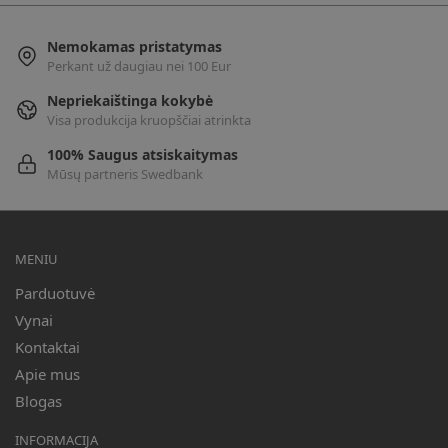
Nemokamas pristatymas
Perkant už daugiau nei 100 Eur
Nepriekaištinga kokybė
Visa produkcija kruopščiai atrinkta
100% Saugus atsiskaitymas
Mūsų partneris Swedbank
MENIU
Parduotuvė
Vynai
Kontaktai
Apie mus
Blogas
INFORMACIJA