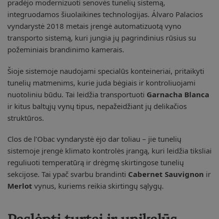
pradėjo modernizuoti senovės tunelių sistemą,
integruodamos šiuolaikines technologijas. Álvaro Palacios
vyndarystė 2018 metais įrengė automatizuotą vyno
transporto sistemą, kuri jungia jų pagrindinius rūsius su
požeminiais brandinimo kamerais.
Šioje sistemoje naudojami specialūs konteineriai, pritaikyti
tunelių matmenims, kurie juda bėgiais ir kontroliuojami
nuotoliniu būdu. Tai leidžia transportuoti
Garnacha Blanca
ir kitus baltųjų vynų tipus, nepažeidžiant jų delikačios
struktūros.
Clos de l’Obac vyndarystė ėjo dar toliau – jie tunelių
sistemoje įrengė klimato kontrolės įrangą, kuri leidžia tiksliai
reguliuoti temperatūrą ir drėgmę skirtingose tunelių
sekcijose. Tai ypač svarbu brandinti
Cabernet Sauvignon
ir
Merlot
vynus, kuriems reikia skirtingų sąlygų.