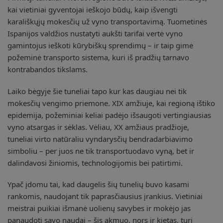
kai vietiniai gyventojai ieškojo būdų, kaip išvengti
karališkųjų mokesčių už vyno transportavimą. Tuometinės
Ispanijos valdžios nustatyti aukšti tarifai vertė vyno
gamintojus ieškoti kūrybiškų sprendimų – ir taip gimė
požeminė transporto sistema, kuri iš pradžių tarnavo
kontrabandos tikslams.
Laiko bėgyje šie tuneliai tapo kur kas daugiau nei tik
mokesčių vengimo priemone. XIX amžiuje, kai regioną ištiko
epidemija, požeminiai keliai padėjo išsaugoti vertingiausias
vyno atsargas ir sėklas. Vėliau, XX amžiaus pradžioje,
tuneliai virto natūraliu vyndarysčių bendradarbiavimo
simboliu – per juos ne tik transportuodavo vyną, bet ir
dalindavosi žiniomis, technologijomis bei patirtimi.
Ypač įdomu tai, kad daugelis šių tunelių buvo kasami
rankomis, naudojant tik paprasčiausius įrankius. Vietiniai
meistrai puikiai išmanė uolienų savybes ir mokėjo jas
panaudoti savo naudai – šis akmuo, nors ir kietas, turi