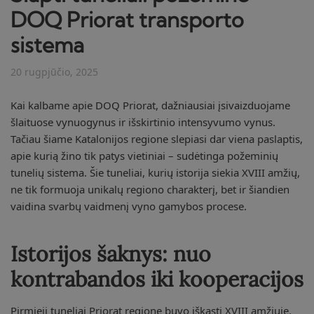
DOQ Priorat transporto
sistema
20 rugpjūčio, 2025
Kai kalbame apie DOQ Priorat, dažniausiai įsivaizduojame
šlaituose vynuogynus ir išskirtinio intensyvumo vynus.
Tačiau šiame Katalonijos regione slepiasi dar viena paslaptis,
apie kurią žino tik patys vietiniai – sudėtinga požeminių
tunelių sistema. Šie tuneliai, kurių istorija siekia XVIII amžių,
ne tik formuoja unikalų regiono charakterį, bet ir šiandien
vaidina svarbų vaidmenį vyno gamybos procese.
Istorijos šaknys: nuo
kontrabandos iki kooperacijos
Pirmieji tuneliai Priorat regione buvo iškasti XVIII amžiuje,