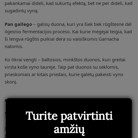
pakankamai dideli, kad sukurtų efektą, bet ne per dideli, kad
sugadintų vyną.
Pan gallego
– galisų duona, kuri yra šiek tiek rūgštesnė dėl
ilgesnio fermentacijos proceso. Kai kurie mėgėjai teigia, kad
ši lengva rūgštis puikiai dera su vaisiškomis Garnacha
natomis.
Ko tikrai vengti – baltosios, minkštos duonos, kuri greitai
virsta koše vyno taurėje. Taip pat duonos su sėklomis,
prieskoniais ar kitais priedais, kurie galėtų pakeisti vyno
skonį.
Technika: kaip tai daryti
teisingai
Turite patvirtinti
amžių
Jei norite išbandyti šį ritualą namuose, štai keletas praktinių
patarimų: