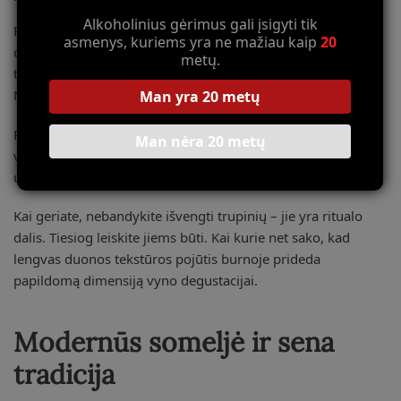
Alkoholinius gėrimus gali įsigyti tik
Pirmiausia, nuplėškite nedidelę duonos plutelę – maždaug
asmenys, kuriems yra ne mažiau kaip
20
dviejų pirštų dydžio. Laikykite ją maždaug 10-15 cm virš
metų.
taurės. Švelniai laužykite, leisdami trupiniams kristi į vyną.
Netraukite per daug – pakanka kelių trupinių.
Man yra 20 metų
Palaukite apie 20-30 sekundžių. Per šį laiką trupiniai pradės
Man nėra 20 metų
veikti, bet dar nesusigėrę vyno ir nepakeis jo skonio. Dabar
uostykit – turėtumėte pajusti intensyvesnius aromatus.
Kai geriate, nebandykite išvengti trupinių – jie yra ritualo
dalis. Tiesiog leiskite jiems būti. Kai kurie net sako, kad
lengvas duonos tekstūros pojūtis burnoje prideda
papildomą dimensiją vyno degustacijai.
Modernūs someljė ir sena
tradicija