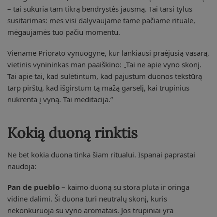
– tai sukuria tam tikrą bendrystės jausmą. Tai tarsi tylus
susitarimas: mes visi dalyvaujame tame pačiame rituale,
mėgaujamės tuo pačiu momentu.
Viename Priorato vynuogyne, kur lankiausi praėjusią vasarą,
vietinis vynininkas man paaiškino: „Tai ne apie vyno skonį.
Tai apie tai, kad sulėtintum, kad pajustum duonos tekstūrą
tarp pirštų, kad išgirstum tą mažą garselį, kai trupinius
nukrenta į vyną. Tai meditacija.”
Kokią duoną rinktis
Ne bet kokia duona tinka šiam ritualui. Ispanai paprastai
naudoja:
Pan de pueblo
– kaimo duoną su stora pluta ir oringa
vidine dalimi. Ši duona turi neutralų skonį, kuris
nekonkuruoja su vyno aromatais. Jos trupiniai yra