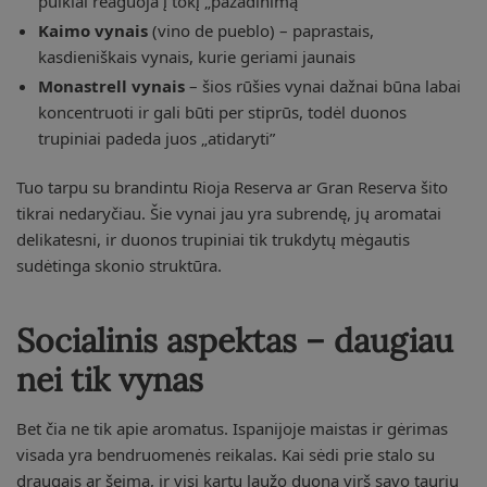
puikiai reaguoja į tokį „pažadinimą”
Kaimo vynais
(vino de pueblo) – paprastais,
kasdieniškais vynais, kurie geriami jaunais
Monastrell vynais
– šios rūšies vynai dažnai būna labai
koncentruoti ir gali būti per stiprūs, todėl duonos
trupiniai padeda juos „atidaryti”
Tuo tarpu su brandintu Rioja Reserva ar Gran Reserva šito
tikrai nedaryčiau. Šie vynai jau yra subrendę, jų aromatai
delikatesni, ir duonos trupiniai tik trukdytų mėgautis
sudėtinga skonio struktūra.
Socialinis aspektas – daugiau
nei tik vynas
Bet čia ne tik apie aromatus. Ispanijoje maistas ir gėrimas
visada yra bendruomenės reikalas. Kai sėdi prie stalo su
draugais ar šeima, ir visi kartu laužo duoną virš savo taurių