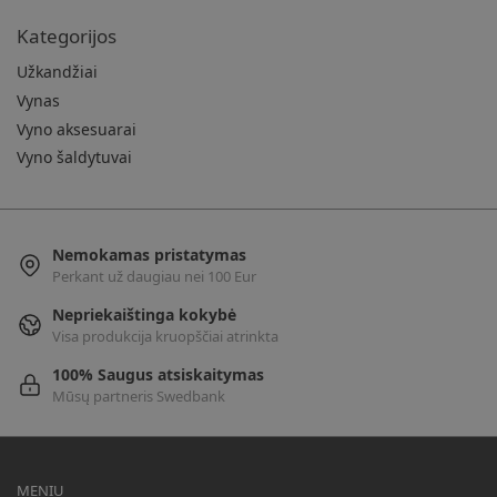
Kategorijos
Užkandžiai
Vynas
Vyno aksesuarai
Vyno šaldytuvai
Nemokamas pristatymas
Perkant už daugiau nei 100 Eur
Nepriekaištinga kokybė
Visa produkcija kruopščiai atrinkta
100% Saugus atsiskaitymas
Mūsų partneris Swedbank
MENIU