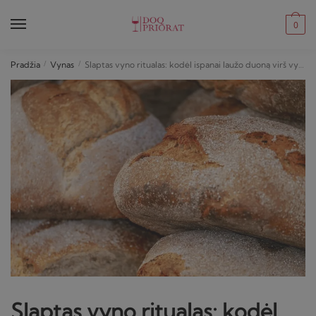
Skip
Skip
to
to
0
navigation
content
Pradžia
/
Vynas
/
Slaptas vyno ritualas: kodėl ispanai laužo duoną virš vyno taurės
Slaptas vyno ritualas: kodėl