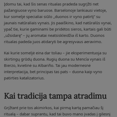
Įdomu tai, kad šis senas ritualas pradeda sugrįžti net
pažangiuose vyno baruose. Barselonoje lankiausi vietoje,
kur someljė specialiai siūlo „duonos ir vyno patirtį” su
jaunais natūraliais vynais. Jis paaiškino, kad natūralūs vynai,
ypač tie, kurie gaminami be pridėtos sieros, kartais gali būti
„užsidarę” – jų aromatai neatsiskleidžia iš karto. Duonos
ritualas padeda juos atidaryti be agresyvaus aeravimo.
Kai kurie someljė eina dar toliau – jie eksperimentuoja su
skirtingų grūdų duona. Rugių duona su Mencía vynais iš
Bierzo, kvietinė su Albariño. Tai jau modernesnė
interpretacija, bet principas tas pats – duona kaip vyno
patirties katalizatorius.
Kai tradicija tampa atradimu
Grįžtant prie tos akimirkos, kai pirmą kartą pamačiau šį
ritualą – dabar suprantu, kad tai buvo mano įvadas į gilesnį