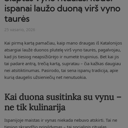
ispanai laužo duoną virš vyno
taurės
25 vasario, 2026
Kai pirmą kartą pamačiau, kaip mano draugas iš Katalonijos
atsargiai laužė duonos plutelę virš vyno taurės, pagalvojau,
kad jis tiesiog neapsižiūrėjo ir numetė trupinius. Bet kai jis
tai padarė antrą, trečią kartą, supratau – čia kažkas daugiau
nei atsitiktinumas. Pasirodo, tai sena ispanų tradicija, apie
kurią daugelis užsieniečių net nenutuokia.
Kai duona susitinka su vynu –
ne tik kulinarija
Ispanijoje maistas ir vynas niekada nebuvo atskirti. Tai ne
tiesiog skrandžio pripildymas – tai socialinis ritualas,