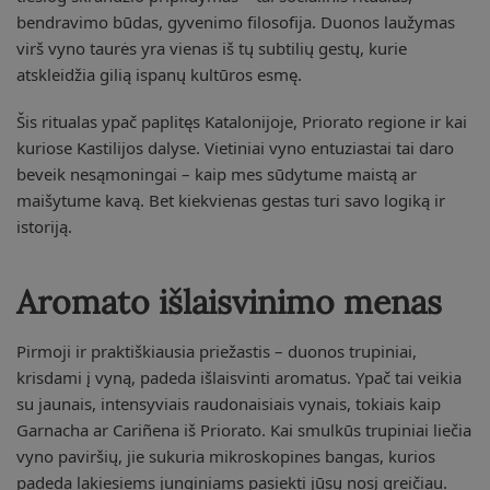
bendravimo būdas, gyvenimo filosofija. Duonos laužymas
virš vyno taurės yra vienas iš tų subtilių gestų, kurie
atskleidžia gilią ispanų kultūros esmę.
Šis ritualas ypač paplitęs Katalonijoje, Priorato regione ir kai
kuriose Kastilijos dalyse. Vietiniai vyno entuziastai tai daro
beveik nesąmoningai – kaip mes sūdytume maistą ar
maišytume kavą. Bet kiekvienas gestas turi savo logiką ir
istoriją.
Aromato išlaisvinimo menas
Pirmoji ir praktiškiausia priežastis – duonos trupiniai,
krisdami į vyną, padeda išlaisvinti aromatus. Ypač tai veikia
su jaunais, intensyviais raudonaisiais vynais, tokiais kaip
Garnacha ar Cariñena iš Priorato. Kai smulkūs trupiniai liečia
vyno paviršių, jie sukuria mikroskopines bangas, kurios
padeda lakiesiems junginiams pasiekti jūsų nosį greičiau.