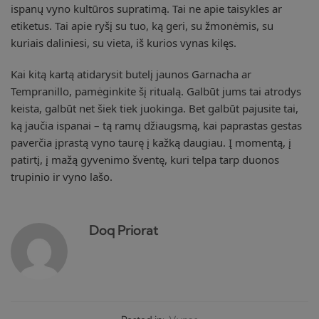
ispanų vyno kultūros supratimą. Tai ne apie taisykles ar
etiketus. Tai apie ryšį su tuo, ką geri, su žmonėmis, su
kuriais daliniesi, su vieta, iš kurios vynas kilęs.
Kai kitą kartą atidarysit butelį jaunos Garnacha ar
Tempranillo, pamėginkite šį ritualą. Galbūt jums tai atrodys
keista, galbūt net šiek tiek juokinga. Bet galbūt pajusite tai,
ką jaučia ispanai – tą ramų džiaugsmą, kai paprastas gestas
paverčia įprastą vyno taurę į kažką daugiau. Į momentą, į
patirtį, į mažą gyvenimo šventę, kuri telpa tarp duonos
trupinio ir vyno lašo.
Doq Priorat