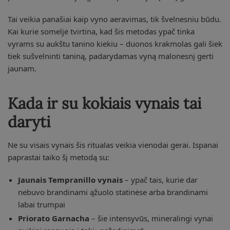
Tai veikia panašiai kaip vyno aeravimas, tik švelnesniu būdu.
Kai kurie someljė tvirtina, kad šis metodas ypač tinka
vyrams su aukštu tanino kiekiu – duonos krakmolas gali šiek
tiek sušvelninti taniną, padarydamas vyną malonesnį gerti
jaunam.
Kada ir su kokiais vynais tai
daryti
Ne su visais vynais šis ritualas veikia vienodai gerai. Ispanai
paprastai taiko šį metodą su:
Jaunais Tempranillo vynais
– ypač tais, kurie dar
nebuvo brandinami ąžuolo statinėse arba brandinami
labai trumpai
Priorato Garnacha
– šie intensyvūs, mineralingi vynai