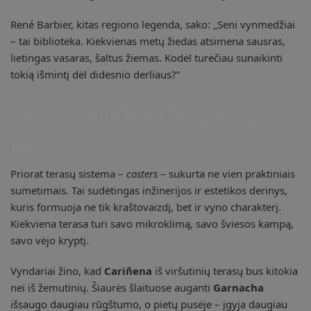
René Barbier, kitas regiono legenda, sako: „Seni vynmedžiai
– tai biblioteka. Kiekvienas metų žiedas atsimena sausras,
lietingas vasaras, šaltus žiemas. Kodėl turėčiau sunaikinti
tokią išmintį dėl didesnio derliaus?”
Terasų architektūra kaip meno
forma
Priorat terasų sistema –
costers
– sukurta ne vien praktiniais
sumetimais. Tai sudėtingas inžinerijos ir estetikos derinys,
kuris formuoja ne tik kraštovaizdį, bet ir vyno charakterį.
Kiekviena terasa turi savo mikroklimą, savo šviesos kampą,
savo vėjo kryptį.
Vyndariai žino, kad
Cariñena
iš viršutinių terasų bus kitokia
nei iš žemutinių. Šiaurės šlaituose auganti
Garnacha
išsaugo daugiau rūgštumo, o pietų pusėje – įgyja daugiau