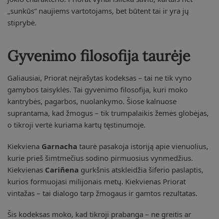
„sunkūs” naujiems vartotojams, bet būtent tai ir yra jų
stiprybė.
Gyvenimo filosofija taurėje
Galiausiai, Priorat neįrašytas kodeksas – tai ne tik vyno
gamybos taisyklės. Tai gyvenimo filosofija, kuri moko
kantrybės, pagarbos, nuolankymo. Šiose kalnuose
suprantama, kad žmogus – tik trumpalaikis žemės globėjas,
o tikroji vertė kuriama kartų tęstinumoje.
Kiekviena
Garnacha
taurė pasakoja istoriją apie vienuolius,
kurie prieš šimtmečius sodino pirmuosius vynmedžius.
Kiekvienas
Cariñena
gurkšnis atskleidžia šiferio paslaptis,
kurios formuojasi milijonais metų. Kiekvienas Priorat
vintažas – tai dialogo tarp žmogaus ir gamtos rezultatas.
Šis kodeksas moko, kad tikroji prabanga – ne greitis ar