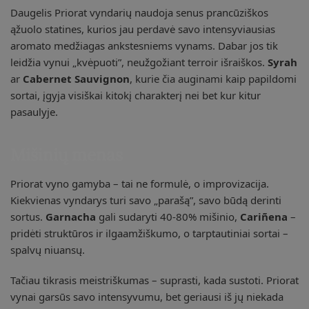
Daugelis Priorat vyndarių naudoja senus prancūziškos
ąžuolo statines, kurios jau perdavė savo intensyviausias
aromato medžiagas ankstesniems vynams. Dabar jos tik
leidžia vynui „kvėpuoti”, neužgožiant terroir išraiškos.
Syrah
ar
Cabernet Sauvignon
, kurie čia auginami kaip papildomi
sortai, įgyja visiškai kitokį charakterį nei bet kur kitur
pasaulyje.
Mišinių menas
Priorat vyno gamyba – tai ne formulė, o improvizacija.
Kiekvienas vyndarys turi savo „parašą”, savo būdą derinti
sortus.
Garnacha
gali sudaryti 40-80% mišinio,
Cariñena
–
pridėti struktūros ir ilgaamžiškumo, o tarptautiniai sortai –
spalvų niuansų.
Tačiau tikrasis meistriškumas – suprasti, kada sustoti. Priorat
vynai garsūs savo intensyvumu, bet geriausi iš jų niekada