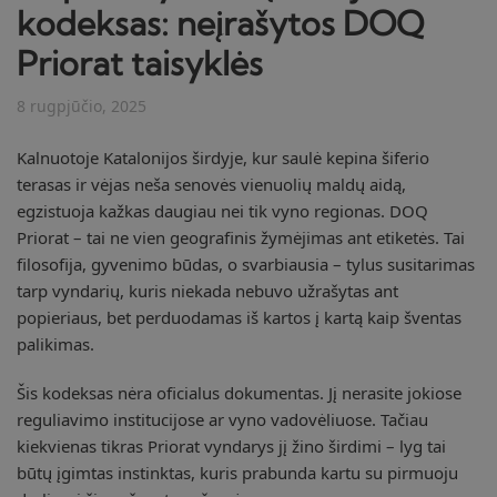
kodeksas: neįrašytos DOQ
Priorat taisyklės
8 rugpjūčio, 2025
Kalnuotoje Katalonijos širdyje, kur saulė kepina šiferio
terasas ir vėjas neša senovės vienuolių maldų aidą,
egzistuoja kažkas daugiau nei tik vyno regionas. DOQ
Priorat – tai ne vien geografinis žymėjimas ant etiketės. Tai
filosofija, gyvenimo būdas, o svarbiausia – tylus susitarimas
tarp vyndarių, kuris niekada nebuvo užrašytas ant
popieriaus, bet perduodamas iš kartos į kartą kaip šventas
palikimas.
Šis kodeksas nėra oficialus dokumentas. Jį nerasite jokiose
reguliavimo institucijose ar vyno vadovėliuose. Tačiau
kiekvienas tikras Priorat vyndarys jį žino širdimi – lyg tai
būtų įgimtas instinktas, kuris prabunda kartu su pirmuoju