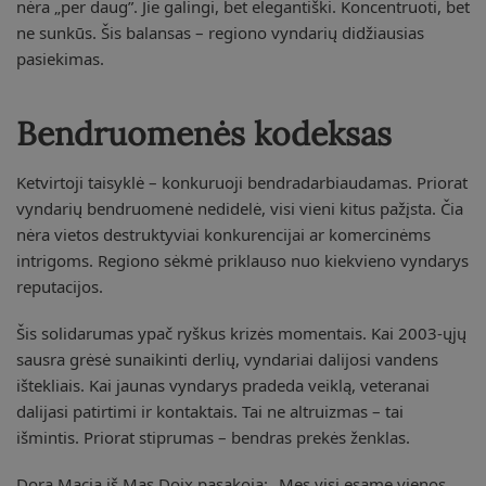
nėra „per daug”. Jie galingi, bet elegantiški. Koncentruoti, bet
ne sunkūs. Šis balansas – regiono vyndarių didžiausias
pasiekimas.
Bendruomenės kodeksas
Ketvirtoji taisyklė – konkuruoji bendradarbiaudamas. Priorat
vyndarių bendruomenė nedidelė, visi vieni kitus pažįsta. Čia
nėra vietos destruktyviai konkurencijai ar komercinėms
intrigoms. Regiono sėkmė priklauso nuo kiekvieno vyndarys
reputacijos.
Šis solidarumas ypač ryškus krizės momentais. Kai 2003-ųjų
sausra grėsė sunaikinti derlių, vyndariai dalijosi vandens
ištekliais. Kai jaunas vyndarys pradeda veiklą, veteranai
dalijasi patirtimi ir kontaktais. Tai ne altruizmas – tai
išmintis. Priorat stiprumas – bendras prekės ženklas.
Dora Macia iš Mas Doix pasakoja: „Mes visi esame vienos