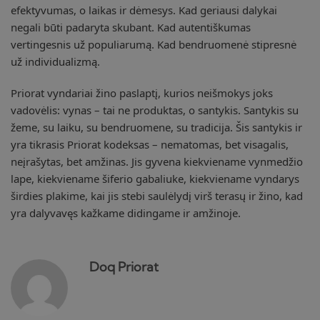
efektyvumas, o laikas ir dėmesys. Kad geriausi dalykai
negali būti padaryta skubant. Kad autentiškumas
vertingesnis už populiarumą. Kad bendruomenė stipresnė
už individualizmą.
Priorat vyndariai žino paslaptį, kurios neišmokys joks
vadovėlis: vynas – tai ne produktas, o santykis. Santykis su
žeme, su laiku, su bendruomene, su tradicija. Šis santykis ir
yra tikrasis Priorat kodeksas – nematomas, bet visagalis,
neįrašytas, bet amžinas. Jis gyvena kiekviename vynmedžio
lape, kiekviename šiferio gabaliuke, kiekviename vyndarys
širdies plakime, kai jis stebi saulėlydį virš terasų ir žino, kad
yra dalyvavęs kažkame didingame ir amžinoje.
Doq Priorat