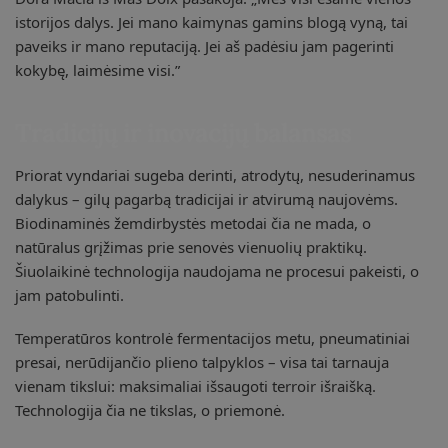
istorijos dalys. Jei mano kaimynas gamins blogą vyną, tai
paveiks ir mano reputaciją. Jei aš padėsiu jam pagerinti
kokybę, laimėsime visi.”
Tradicijų ir inovacijų balansas
Priorat vyndariai sugeba derinti, atrodytų, nesuderinamus
dalykus – gilų pagarbą tradicijai ir atvirumą naujovėms.
Biodinaminės žemdirbystės metodai čia ne mada, o
natūralus grįžimas prie senovės vienuolių praktikų.
Šiuolaikinė technologija naudojama ne procesui pakeisti, o
jam patobulinti.
Temperatūros kontrolė fermentacijos metu, pneumatiniai
presai, nerūdijančio plieno talpyklos – visa tai tarnauja
vienam tikslui: maksimaliai išsaugoti terroir išraišką.
Technologija čia ne tikslas, o priemonė.