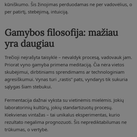
kūniškumo. Šis žinojimas perduodamas ne per vadovėlius, o
per patirtį, stebėjimą, intuiciją.
Gamybos filosofija: mažiau
yra daugiau
Trečioji neįrašyta taisyklė – nevaldyk procesą, vadovauk jam.
Priorat vyno gamyba primena meditaciją. Čia nėra vietos
skubėjimui, dirbtiniams sprendimams ar technologiniam
agresiškumui. Vynas turi „rastis” pats, vyndarys tik sukuria
sąlygas šiam stebukui.
Fermentacija dažnai vyksta su vietinėmis mielėmis. Jokių
laboratorinių kultūrų, jokių standartizuotų procesų.
Kiekvienas vintažas – tai unikalus eksperimentas, kurio
rezultato negalima prognozuoti. Šis neprediktabilumas ne
trūkumas, o vertybė.