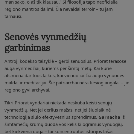
man sako, o aš tik klausau.” Ši filosofija tapo neoficialia
regiono mantros dalimi. Čia nevaldai terroir – tu jam
tarnausi.
Senovės vynmedžių
garbinimas
Antroji kodekso taisyklė – gerbi senuosius. Priorat terasose
auga vynmedžiai, kuriems per šimtą metų. Kai kurie
atsimena dar tuos laikus, kai vienuoliai čia augo vynuoges
maldai ir meditacijai. Šie patriarchai nėra tiesiog augalai – jie
regiono gyvi archyvai.
Tikri Priorat vyndariai niekada neskuba keisti senųjų
vynmedžių. Net jei derlius mažas, net jei šiuolaikinė
technologija siūlo efektyvesnius sprendimus.
Garnacha
iš
šimtamečių krūmų duoda vos kelis kilogramus vynuogių,
bet kiekviena uoga – tai koncentruotos istorijos lašas.