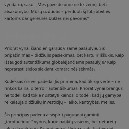
vyndarių, sako: „Mes paveldėjome ne tik žemę, bet ir
atsakomybę. Mūsų užduotis – perduoti šį lobį ateities
kartoms dar geresnės būklės nei gavome.”
Globalumo iššūkiai
Priorat vynai šiandien garsūs visame pasaulyje. Šis
pripažinimas – didžiulis pasiekimas, bet kartu ir iššūkis. Kaip
išsaugoti autentiškumą globalėjančiame pasaulyje? Kaip
neprarasti sielos siekiant komercinės sėkmės?
Kodeksas čia vėl padeda. Jis primena, kad tikroji vertė – ne
rinkos kaina, o terroir autentiškumas. Priorat vynai brangūs
ne todėl, kad tokie nustatyti kainos, o todėl, kad jų gamyba
reikalauja didžiulių investicijų – laiko, kantrybės, meilės.
Šis principas padeda atsispirti pagundai gaminti
„tarptautinius” vynus, kurie patiktų visiems, bet neturėtų
jokio charakterio. Priorat vynai išlieka saviti, kartais net