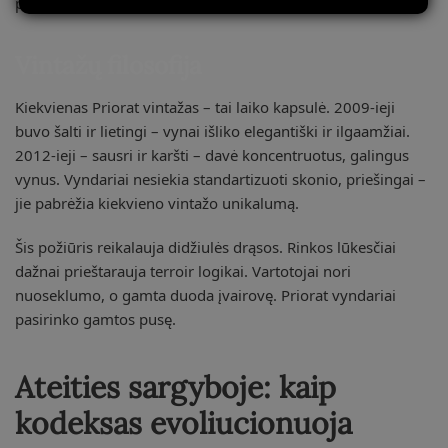
pokyčiams.
Vintažų filosofija
Kiekvienas Priorat vintažas – tai laiko kapsulė. 2009-ieji
buvo šalti ir lietingi – vynai išliko elegantiški ir ilgaamžiai.
2012-ieji – sausri ir karšti – davė koncentruotus, galingus
vynus. Vyndariai nesiekia standartizuoti skonio, priešingai –
jie pabrėžia kiekvieno vintažo unikalumą.
Šis požiūris reikalauja didžiulės drąsos. Rinkos lūkesčiai
dažnai prieštarauja terroir logikai. Vartotojai nori
nuoseklumo, o gamta duoda įvairovę. Priorat vyndariai
pasirinko gamtos pusę.
Ateities sargyboje: kaip
kodeksas evoliucionuoja