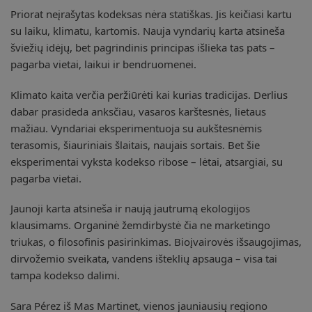
Priorat neįrašytas kodeksas nėra statiškas. Jis keičiasi kartu
su laiku, klimatu, kartomis. Nauja vyndarių karta atsineša
šviežių idėjų, bet pagrindinis principas išlieka tas pats –
pagarba vietai, laikui ir bendruomenei.
Klimato kaita verčia peržiūrėti kai kurias tradicijas. Derlius
dabar prasideda anksčiau, vasaros karštesnės, lietaus
mažiau. Vyndariai eksperimentuoja su aukštesnėmis
terasomis, šiauriniais šlaitais, naujais sortais. Bet šie
eksperimentai vyksta kodekso ribose – lėtai, atsargiai, su
pagarba vietai.
Jaunoji karta atsineša ir naują jautrumą ekologijos
klausimams. Organinė žemdirbystė čia ne marketingo
triukas, o filosofinis pasirinkimas. Bioįvairovės išsaugojimas,
dirvožemio sveikata, vandens išteklių apsauga – visa tai
tampa kodekso dalimi.
Sara Pérez iš Mas Martinet, vienos jauniausių regiono