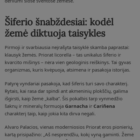
derliumi šiose šventose žemėse.
Šiferio šnabždesiai: kodėl
žemė diktuoja taisykles
Pirmoji ir svarbiausia neįrašyta taisyklė skamba paprastai:
klausyk žemės. Priorat licorella – tas unikalus šiferio ir
kvarcito mišinys – nėra vien geologinis reiškinys. Tai gyvas
organizmas, kuris kvėpuoja, atsimena ir pasakoja istorijas.
Patyrę vyndariai pasakoja, kad šiferis turi savo charakterį.
Rytais, kai rasa dar spindi ant akmeninių plokščių, galima
išgirsti, kaip žemė „kalba”. Šis pokalbis tarp vynmedžio
šaknų ir mineralų formuoja
Garnacha
ir
Cariñena
charakterį taip, kaip jokia kita dirva negali.
Alvaro Palacios, vienas moderniosios Priorat eros pionierių,
kartą prisipažino: „Aš nesprendžiu, kokį vyną gaminti. Žemė