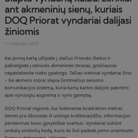
ant akmeninių sienų, kuriais
DOQ Priorat vyndariai dalijasi
žiniomis
11 rugsėjo, 2025
Kai pirmą kartą užlipate į stačius Priorato šlaitus ir
pažvelgiate į senovės akmenines terasas, greičiausiai
nepastebėsite nieko ypatingo. Tačiau vietiniai vyndariai žino
– šie akmens mūrai slepia šimtmečius senumo
komunikacijos sistemą, kuria kartų kartos dalijosi patirtimi
apie vynuogių auginimą ir vyno gamybą.
DOQ Priorat regione, kur kiekvienas kvadratinis metras
žemės yra iškovotas iš uolingo kraštovaizdžio, informacijos
perdavimas buvo gyvybiškai svarbus. Vyndariai sukūrė
unikalų simbolių kodą, kuris iki šiol padeda jiems orientuotis
šiame sudėtingame labirinte.