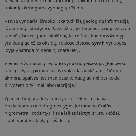
Kiekviena sudėtinė dalis formuoja unikalų mikroklimatą,
tinkantį skirtingoms vynuogių rūšims.
Patyrę vyndariai išmoko „skaityti” šią geologinę informaciją
iš akmenų išdėstymo. Pavyzdžiui, jei terasos sienoje vyrauja
tamsūs, beveik juodi skalūnai, tai reiškia, kad dirvožemyje
yra daug geležies oksidų. Tokiose vietose
Syrah
vynuogės
įgyja ypatingą mineralinį charakterį.
Vienas iš žymiausių regiono vyndarių pasakojo: „Kai perku
naują sklypą, pirmiausia dvi valandas vaikštau ir žiūriu į
akmenų spalvas. Jos man pasako daugiau nei bet kokie
dirvožemio tyrimai laboratorijoje.”
Ypač vertingi yra tie akmenys, kurie keičia spalvą
priklausomai nuo drėgmės lygio. Jie tarsi natūralūs
higrometrai, rodantys, kada laikas laistyti ar, atvirkščiai,
riboti vandens kiekį prieš derlių.