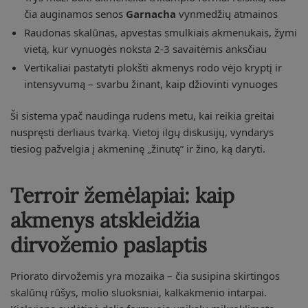
čia auginamos senos
Garnacha
vynmedžių atmainos
Raudonas skalūnas, apvestas smulkiais akmenukais, žymi
vietą, kur vynuogės noksta 2-3 savaitėmis anksčiau
Vertikaliai pastatyti plokšti akmenys rodo vėjo kryptį ir
intensyvumą – svarbu žinant, kaip džiovinti vynuoges
Ši sistema ypač naudinga rudens metu, kai reikia greitai
nuspręsti derliaus tvarką. Vietoj ilgų diskusijų, vyndarys
tiesiog pažvelgia į akmeninę „žinutę” ir žino, ką daryti.
Terroir žemėlapiai: kaip
akmenys atskleidžia
dirvožemio paslaptis
Priorato dirvožemis yra mozaika – čia susipina skirtingos
skalūnų rūšys, molio sluoksniai, kalkakmenio intarpai.