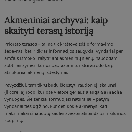
Akmeniniai archyvai: kaip
skaityti terasų istoriją
Priorato terasos – tai ne tik kraštovaizdžio formavimo
šedevras, bet ir tikras informacijos saugykla. Vyndariai per
amžius išmoko „rašyti” ant akmeninių sienų, naudodami
subtilias žymes, kurios paprastam turistui atrodo kaip
atsitiktiniai akmenų išdėstymai.
Pavyzdžiui, tam tikru būdu išdėstyti raudonieji skalūnai
(llicorella) rodo, kuriose vietose geriausia auga
Garnacha
vynuogės. Šie ženklai formuojasi natūraliai – patyrę
vyndariai tiesiog žino, kur dėti kokie akmenys, kad
maksimaliai išnaudotų saulės šviesos atspindžius ir šilumos
kaupimą.