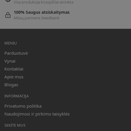
Visa produkcija kruopščiai atrinkta
100% Saugus atsiskaitymas
Mūsų partneris Swedbank
MENIU
Parduotuvė
Vynai
Kontaktai
Apie mus
Blogas
INFORMACIJA
Privatumo politika
Naudojimosi ir pirkimo taisyklės
SEKITE MUS