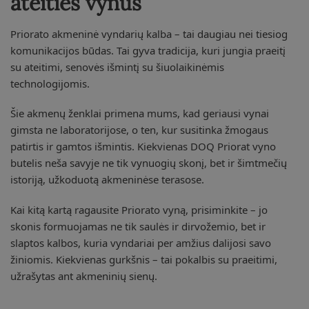
ateities vynus
Priorato akmeninė vyndarių kalba – tai daugiau nei tiesiog
komunikacijos būdas. Tai gyva tradicija, kuri jungia praeitį
su ateitimi, senovės išmintį su šiuolaikinėmis
technologijomis.
Šie akmenų ženklai primena mums, kad geriausi vynai
gimsta ne laboratorijose, o ten, kur susitinka žmogaus
patirtis ir gamtos išmintis. Kiekvienas DOQ Priorat vyno
butelis neša savyje ne tik vynuogių skonį, bet ir šimtmečių
istoriją, užkoduotą akmeninėse terasose.
Kai kitą kartą ragausite Priorato vyną, prisiminkite – jo
skonis formuojamas ne tik saulės ir dirvožemio, bet ir
slaptos kalbos, kuria vyndariai per amžius dalijosi savo
žiniomis. Kiekvienas gurkšnis – tai pokalbis su praeitimi,
užrašytas ant akmeninių sienų.