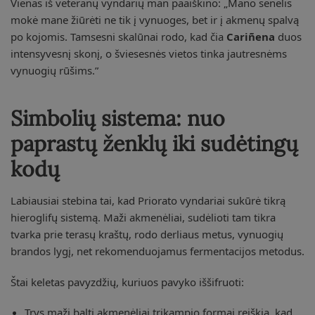
Vienas iš veteranų vyndarių man paaiškino: „Mano senelis
mokė mane žiūrėti ne tik į vynuoges, bet ir į akmenų spalvą
po kojomis. Tamsesni skalūnai rodo, kad čia
Cariñena
duos
intensyvesnį skonį, o šviesesnės vietos tinka jautresnėms
vynuogių rūšims.”
Simbolių sistema: nuo
paprastų ženklų iki sudėtingų
kodų
Labiausiai stebina tai, kad Priorato vyndariai sukūrė tikrą
hieroglifų sistemą. Maži akmenėliai, sudėlioti tam tikra
tvarka prie terasų kraštų, rodo derliaus metus, vynuogių
brandos lygį, net rekomenduojamus fermentacijos metodus.
Štai keletas pavyzdžių, kuriuos pavyko iššifruoti:
Trys maži balti akmenėliai trikampio formai reiškia, kad