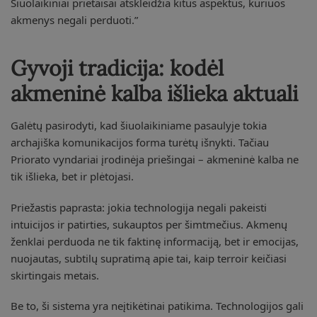
Šiuolaikiniai prietaisai atskleidžia kitus aspektus, kuriuos
akmenys negali perduoti.”
Gyvoji tradicija: kodėl
akmeninė kalba išlieka aktuali
Galėtų pasirodyti, kad šiuolaikiniame pasaulyje tokia
archajiška komunikacijos forma turėtų išnykti. Tačiau
Priorato vyndariai įrodinėja priešingai – akmeninė kalba ne
tik išlieka, bet ir plėtojasi.
Priežastis paprasta: jokia technologija negali pakeisti
intuicijos ir patirties, sukauptos per šimtmečius. Akmenų
ženklai perduoda ne tik faktinę informaciją, bet ir emocijas,
nuojautas, subtilų supratimą apie tai, kaip terroir keičiasi
skirtingais metais.
Be to, ši sistema yra neįtikėtinai patikima. Technologijos gali