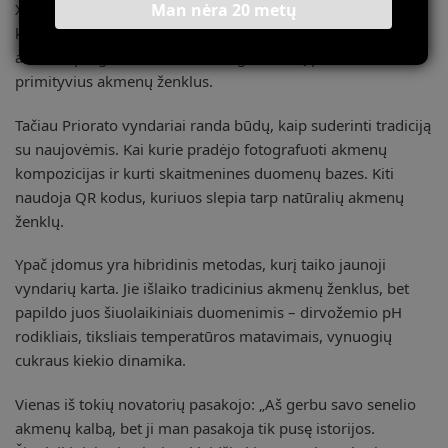
Man nėra 20 metų
XXI amžius atnešė naujų iššūkių šiai senovinei
komunikacijos sistemai. GPS navigacija, dronai, dirvožemio
analizės programos – visa tai, regis, turėtų pakeisti
primityvius akmenų ženklus.
Tačiau Priorato vyndariai randa būdų, kaip suderinti tradiciją
su naujovėmis. Kai kurie pradėjo fotografuoti akmenų
kompozicijas ir kurti skaitmenines duomenų bazes. Kiti
naudoja QR kodus, kuriuos slepia tarp natūralių akmenų
ženklų.
Ypač įdomus yra hibridinis metodas, kurį taiko jaunoji
vyndarių karta. Jie išlaiko tradicinius akmenų ženklus, bet
papildo juos šiuolaikiniais duomenimis – dirvožemio pH
rodikliais, tiksliais temperatūros matavimais, vynuogių
cukraus kiekio dinamika.
Vienas iš tokių novatorių pasakojo: „Aš gerbu savo senelio
akmenų kalbą, bet ji man pasakoja tik pusę istorijos.