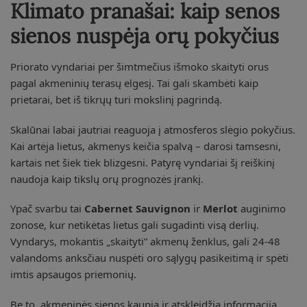
Klimato pranašai: kaip senos
sienos nuspėja orų pokyčius
Priorato vyndariai per šimtmečius išmoko skaityti orus
pagal akmeninių terasų elgesį. Tai gali skambėti kaip
prietarai, bet iš tikrųų turi mokslinį pagrindą.
Skalūnai labai jautriai reaguoja į atmosferos slėgio pokyčius.
Kai artėja lietus, akmenys keičia spalvą – darosi tamsesni,
kartais net šiek tiek blizgesni. Patyrę vyndariai šį reiškinį
naudoja kaip tikslų orų prognozės įrankį.
Ypač svarbu tai
Cabernet Sauvignon
ir
Merlot
auginimo
zonose, kur netikėtas lietus gali sugadinti visą derlių.
Vyndarys, mokantis „skaityti” akmenų ženklus, gali 24-48
valandoms anksčiau nuspėti oro sąlygų pasikeitimą ir spėti
imtis apsaugos priemonių.
Be to, akmeninės sienos kaupia ir atskleidžia informaciją