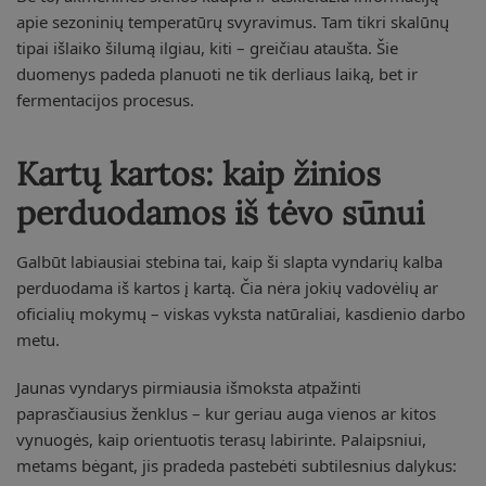
apie sezoninių temperatūrų svyravimus. Tam tikri skalūnų
tipai išlaiko šilumą ilgiau, kiti – greičiau ataušta. Šie
duomenys padeda planuoti ne tik derliaus laiką, bet ir
fermentacijos procesus.
Kartų kartos: kaip žinios
perduodamos iš tėvo sūnui
Galbūt labiausiai stebina tai, kaip ši slapta vyndarių kalba
perduodama iš kartos į kartą. Čia nėra jokių vadovėlių ar
oficialių mokymų – viskas vyksta natūraliai, kasdienio darbo
metu.
Jaunas vyndarys pirmiausia išmoksta atpažinti
paprasčiausius ženklus – kur geriau auga vienos ar kitos
vynuogės, kaip orientuotis terasų labirinte. Palaipsniui,
metams bėgant, jis pradeda pastebėti subtilesnius dalykus: