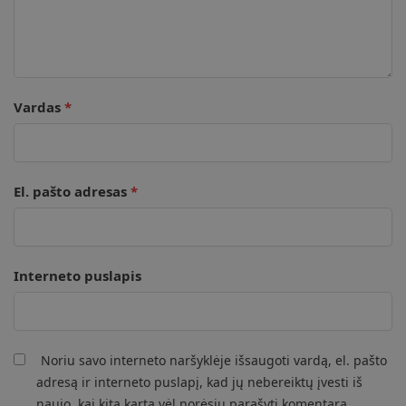
Vardas
*
El. pašto adresas
*
Interneto puslapis
Noriu savo interneto naršyklėje išsaugoti vardą, el. pašto
adresą ir interneto puslapį, kad jų nebereiktų įvesti iš
naujo, kai kitą kartą vėl norėsiu parašyti komentarą.