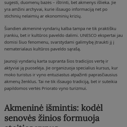
sugesti, duomenų bazės – ištrinti, bet akmenys išlieka. Jie
yra amžini archyvai, kurie išsaugo informaciją net po
stichinių nelaimių ar ekonominių krizių.
Šiandien akmeninė vyndarių kalba tampa ne tik praktišku
įrankiu, bet ir kultūros paveldo dalimi. UNESCO ekspertai jau
domisi šiuo fenomenu, svarstydami galimybę įtraukti jį į
nematerialaus kultūros paveldo sąrašą.
Jaunoji vyndarių karta supranta šios tradicijos vertę ir
aktyviai ją puoselėja. Jie organizuoja specialius kursus, kur
moko turistus ir vyno entuziastus atpažinti paprasčiausius
akmenų ženklus. Tai ne tik išsaugo tradiciją, bet ir suteikia
papildomos vertės Priorato vyno turizmui.
Akmeninė išmintis: kodėl
senovės žinios formuoja