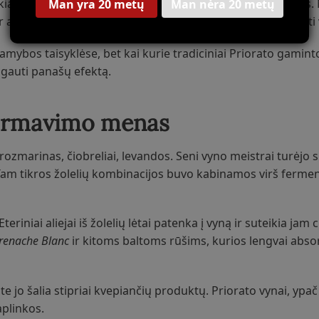
ikia kaip natūralus antioksidantas ir antibakterinis agentas.
Man yra 20 metų
Man nėra 20 metų
r apsaugo nuo kai kurių bakterijų veislių, kurios gali sukelt
mybos taisyklėse, bet kai kurie tradiciniai Priorato gaminto
 gauti panašų efektą.
 formavimo menas
ozmarinas, čiobreliai, levandos. Seni vyno meistrai turėjo 
 Tam tikros žolelių kombinacijos buvo kabinamos virš fermen
eriniai aliejai iš žolelių lėtai patenka į vyną ir suteikia jam
renache Blanc
ir kitoms baltoms rūšims, kurios lengvai abs
te jo šalia stipriai kvepiančių produktų. Priorato vynai, ypač
aplinkos.