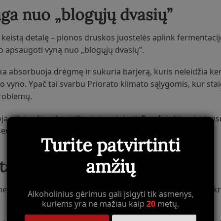
ga nuo „blogųjų dvasių”
keistą detalę – plonos druskos juostelės aplink fermentacij
ėjo apsaugoti vyną nuo „blogųjų dvasių”.
uska absorbuoja drėgmę ir sukuria barjerą, kuris neleidžia
o vyno. Ypač tai svarbu Priorato klimato sąlygomis, kur sta
problemų.
a, tik jau žinodami tikrąją jo prigimtį.
Syrah
ir kitos jautre
eniai, ypač gerai reaguoja į tokią apsaugą.
Turite patvirtinti
amžių
tacijos induose
etimas į fermentacijos indus. Šis „užkeikimas” turėjo užtikr
Alkoholinius gėrimus gali įsigyti tik asmenys,
kuriems yra ne mažiau kaip
20
metų.