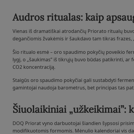
Audros ritualas: kaip apsa
Vienas iš dramatiškai atrodančių Priorato ritualų bu
degančiomis žvakėmis ir šaukdavo tam tikras frazes, 
Šio ritualo esmė – oro spaudimo pokyčių poveikio fe
lygį, o „šaukimas” iš tikrųjų buvo būdas patikrinti, ar
CO2 koncentraciją.
Staigūs oro spaudimo pokyčiai gali sustabdyti ferment
gamintojai naudoja barometrus, bet principas tas pats
Šiuolaikiniai „užkeikimai”: 
DOQ Priorat vyno darbuotojai šiandien šypsosi prisimi
modifikuotomis formomis. Mėnulio kalendoriai vis dar