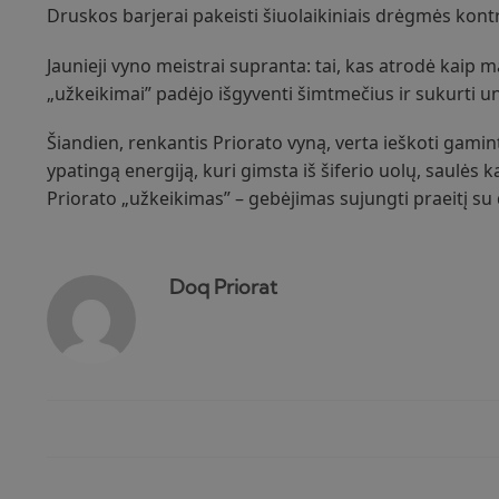
Druskos barjerai pakeisti šiuolaikiniais drėgmės kont
Jaunieji vyno meistrai supranta: tai, kas atrodė kaip ma
„užkeikimai” padėjo išgyventi šimtmečius ir sukurti un
Šiandien, renkantis Priorato vyną, verta ieškoti gaminto
ypatingą energiją, kuri gimsta iš šiferio uolų, saulės k
Priorato „užkeikimas” – gebėjimas sujungti praeitį su
Doq Priorat