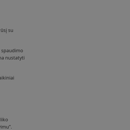
ūsį su
ro spaudimo
ma nustatyti
ikiniai
liko
vimu”.