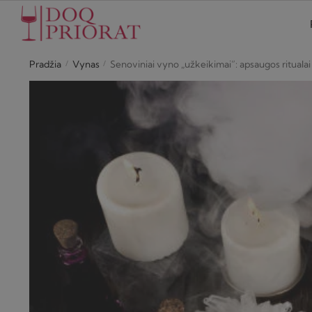
Skip
Skip
to
to
navigation
content
/
/
Pradžia
Vynas
Senoviniai vyno „užkeikimai”: apsaugos rituala