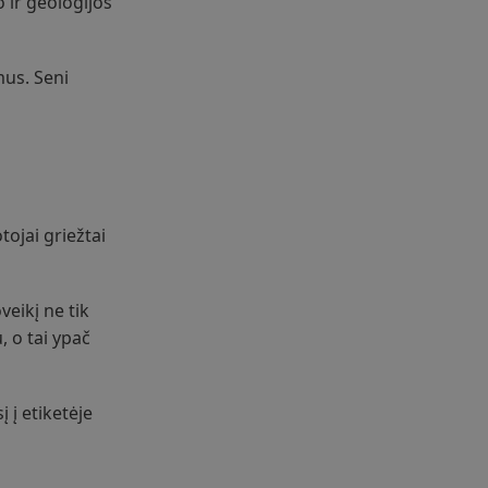
o ir geologijos
mus. Seni
tojai griežtai
veikį ne tik
, o tai ypač
 į etiketėje