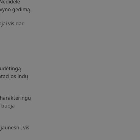
 Nedidelė
i vyno gedimą.
jai vis dar
sudėtingą
tacijos indų
 charakteringų
orbuoja
 jaunesni, vis