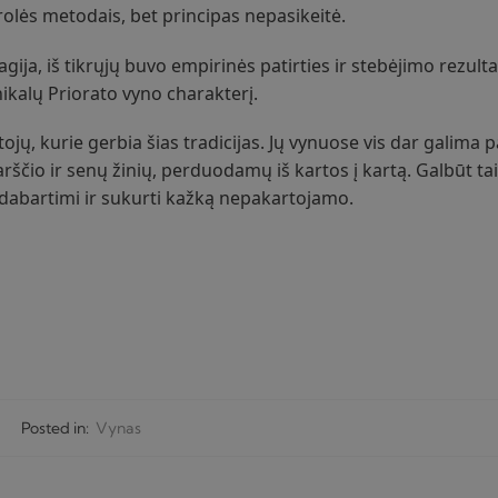
rolės metodais, bet principas nepasikeitė.
gija, iš tikrųjų buvo empirinės patirties ir stebėjimo rezulta
ikalų Priorato vyno charakterį.
jų, kurie gerbia šias tradicijas. Jų vynuose vis dar galima pa
arščio ir senų žinių, perduodamų iš kartos į kartą. Galbūt tai 
 dabartimi ir sukurti kažką nepakartojamo.
Posted in:
Vynas