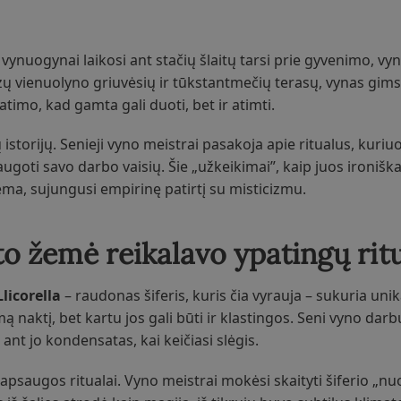
i vynuogynai laikosi ant stačių šlaitų tarsi prie gyvenimo, 
zų vienuolyno griuvėsių ir tūkstantmečių terasų, vynas gimst
atimo, kad gamta gali duoti, bet ir atimti.
istorijų. Senieji vyno meistrai pasakoja apie ritualus, kuriuo
augoti savo darbo vaisių. Šie „užkeikimai”, kaip juos ironišk
ema, sujungusi empirinę patirtį su misticizmu.
ato žemė reikalavo ypatingų rit
Llicorella
– raudonas šiferis, kuris čia vyrauja – sukuria unik
 naktį, bet kartu jos gali būti ir klastingos. Seni vyno darb
a ant jo kondensatas, kai keičiasi slėgis.
saugos ritualai. Vyno meistrai mokėsi skaityti šiferio „nuo