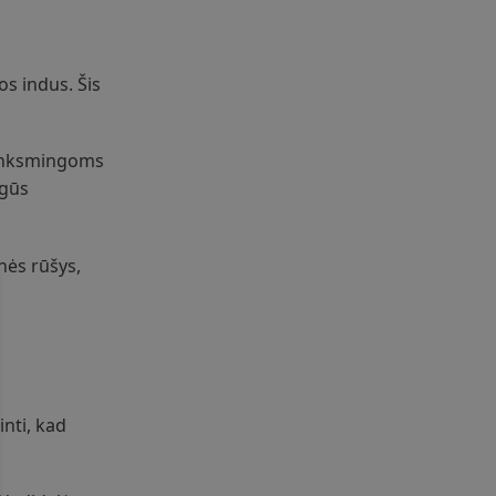
os indus. Šis
 kenksmingoms
igūs
snės rūšys,
inti, kad