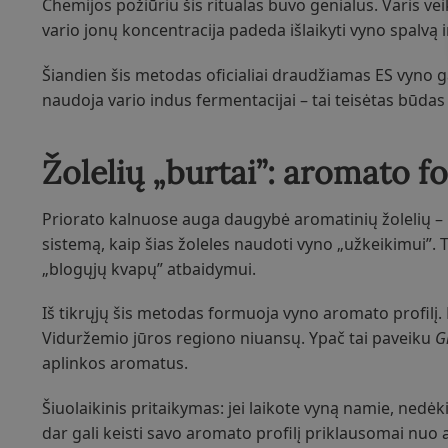
Chemijos požiūriu šis ritualas buvo genialus. Varis ve
vario jonų koncentracija padeda išlaikyti vyno spalvą i
Šiandien šis metodas oficialiai draudžiamas ES vyno ga
naudoja vario indus fermentacijai – tai teisėtas būdas
Žolelių „burtai”: aromato
Priorato kalnuose auga daugybė aromatinių žolelių – r
sistemą, kaip šias žoleles naudoti vyno „užkeikimui”.
„blogųjų kvapų” atbaidymui.
Iš tikrųjų šis metodas formuoja vyno aromato profilį. Et
Viduržemio jūros regiono niuansų. Ypač tai paveiku
G
aplinkos aromatus.
Šiuolaikinis pritaikymas: jei laikote vyną namie, nedėki
dar gali keisti savo aromato profilį priklausomai nuo 