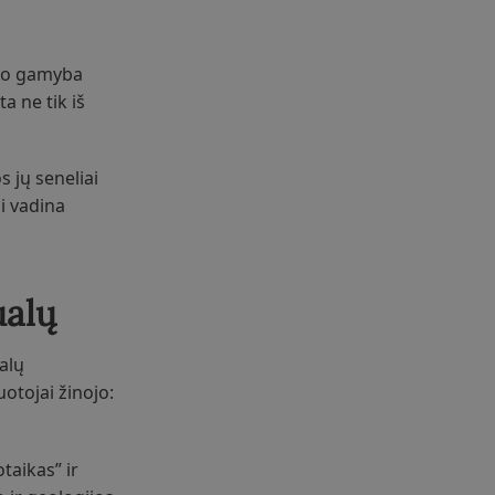
vyno gamyba
a ne tik iš
s jų seneliai
ai vadina
ualų
alų
uotojai žinojo:
taikas” ir