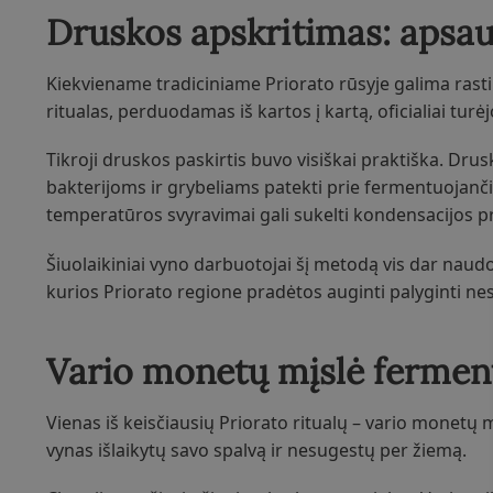
Druskos apskritimas: apsau
Kiekviename tradiciniame Priorato rūsyje galima rasti 
ritualas, perduodamas iš kartos į kartą, oficialiai tur
Tikroji druskos paskirtis buvo visiškai praktiška. Dr
bakterijoms ir grybeliams patekti prie fermentuojanči
temperatūros svyravimai gali sukelti kondensacijos 
Šiuolaikiniai vyno darbuotojai šį metodą vis dar naudoj
kurios Priorato regione pradėtos auginti palyginti nes
Vario monetų mįslė fermen
Vienas iš keisčiausių Priorato ritualų – vario monetų m
vynas išlaikytų savo spalvą ir nesugestų per žiemą.