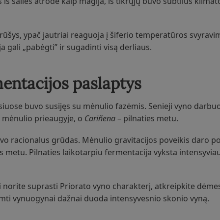
iš šalies atrodė kaip magija, iš tikrųjų buvo subtilus klimat
ūšys, ypač jautriai reaguoja į šiferio temperatūros svyravi
ja gali „pabėgti” ir sugadinti visą derliaus.
mentacijos paslaptys
ūsiuose buvo susijęs su mėnulio fazėmis. Senieji vyno darbuo
k mėnulio prieaugyje, o
Cariñena
– pilnaties metu.
uvo racionalus grūdas. Mėnulio gravitacijos poveikis daro po
 metu. Pilnaties laikotarpiu fermentacija vyksta intensyviau
norite suprasti Priorato vyno charakterį, atkreipkite dėmesį
imti vynuogynai dažnai duoda intensyvesnio skonio vyną.