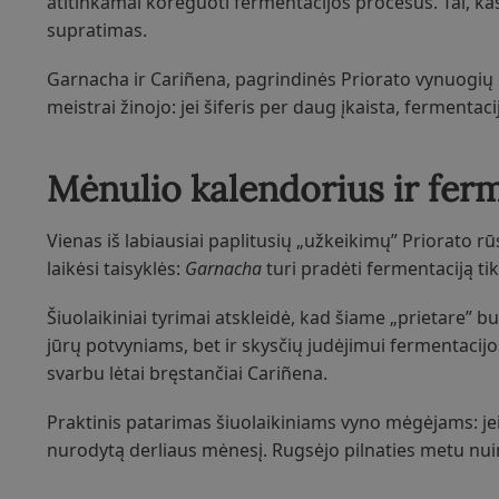
atitinkamai koreguoti fermentacijos procesus. Tai, kas 
supratimas.
Garnacha ir Cariñena, pagrindinės Priorato vynuogių r
meistrai žinojo: jei šiferis per daug įkaista, fermentaci
Mėnulio kalendorius ir fer
Vienas iš labiausiai paplitusių „užkeikimų” Priorato r
laikėsi taisyklės:
Garnacha
turi pradėti fermentaciją ti
Šiuolaikiniai tyrimai atskleidė, kad šiame „prietare” b
jūrų potvyniams, bet ir skysčių judėjimui fermentacijos
svarbu lėtai bręstančiai Cariñena.
Praktinis patarimas šiuolaikiniams vyno mėgėjams: jei 
nurodytą derliaus mėnesį. Rugsėjo pilnaties metu nu