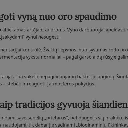
ugoti vyną nuo oro spaudimo
vo atliekamas artėjant audroms. Vyno darbuotojai apeidavo r
„įsakydami” vynui nesugesti.
rmentacijai kontrolė. Žvakių liepsnos intensyvumas rodo o
 fermentacija vyksta normaliai – pagal garso aidą rūsyje gali
aciją arba sukelti nepageidaujamų bakterijų augimą. Šiuola
 – stebėti ir reaguoti į atmosferos pokyčius.
kaip tradicijos gyvuoja šiandien
ndami savo senelių „prietarus”, bet daugelis šių praktikų iš
 naudojami, tik dabar jie vadinami „biodinaminiu ūkininka