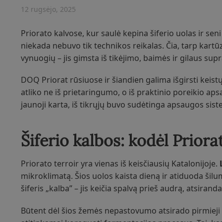
12 rugsėjo, 2025
Priorato kalvose, kur saulė kepina šiferio uolas ir sen
niekada nebuvo tik technikos reikalas. Čia, tarp kartū
vynuogių – jis gimsta iš tikėjimo, baimės ir gilaus supr
DOQ Priorat rūsiuose ir šiandien galima išgirsti keistų 
atliko ne iš prietaringumo, o iš praktinio poreikio aps
jaunoji karta, iš tikrųjų buvo sudėtinga apsaugos sist
Šiferio kalbos: kodėl Prior
Priorato terroir yra vienas iš keisčiausių Katalonijoje.
mikroklimatą. Šios uolos kaista dieną ir atiduoda šilumą
šiferis „kalba” – jis keičia spalvą prieš audrą, atsirand
Būtent dėl šios žemės nepastovumo atsirado pirmieji ap