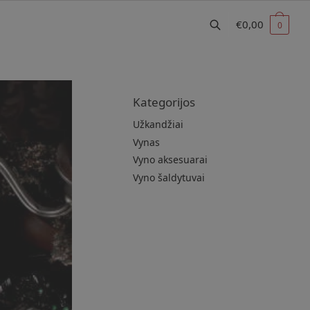
€
0,00
0
Kategorijos
Užkandžiai
Vynas
Vyno aksesuarai
Vyno šaldytuvai