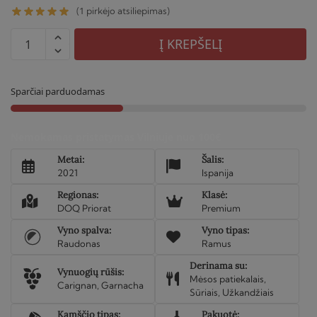
1
(
pirkėjo atsiliepimas)
produkto
Į KREPŠELĮ
kiekis:
Raudonas
sausas
Sparčiai parduodamas
vynas
Vall
Nemokamas pristatymas Vilniuje nuo 100€
Por
2021
Metai:
Šalis:
2021
Ispanija
Regionas:
Klasė:
DOQ Priorat
Premium
Vyno spalva:
Vyno tipas:
Raudonas
Ramus
Derinama su:
Vynuogių rūšis:
Mėsos patiekalais,
Carignan, Garnacha
Sūriais, Užkandžiais
Kamščio tipas:
Pakuotė: