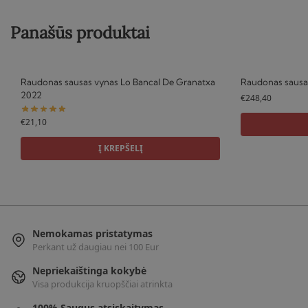
Panašūs produktai
Raudonas sausas vynas Lo Bancal De Granatxa
Raudonas sausas
2022
€
248,40
€
21,10
Į KREPŠELĮ
Nemokamas pristatymas
Perkant už daugiau nei 100 Eur
Nepriekaištinga kokybė
Visa produkcija kruopščiai atrinkta
100% Saugus atsiskaitymas