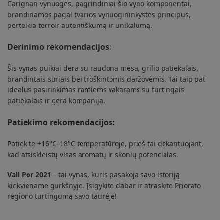
Carignan vynuogės, pagrindiniai šio vyno komponentai,
brandinamos pagal tvarios vynuogininkystės principus,
perteikia terroir autentiškumą ir unikalumą.
Derinimo rekomendacijos:
Šis vynas puikiai dera su raudona mėsa, grilio patiekalais,
brandintais sūriais bei troškintomis daržovėmis. Tai taip pat
idealus pasirinkimas ramiems vakarams su turtingais
patiekalais ir gera kompanija.
Patiekimo rekomendacijos:
Patiekite +16°C–18°C temperatūroje, prieš tai dekantuojant,
kad atsiskleistų visas aromatų ir skonių potencialas.
Vall Por 2021
– tai vynas, kuris pasakoja savo istoriją
kiekviename gurkšnyje. Įsigykite dabar ir atraskite Priorato
regiono turtingumą savo taurėje!