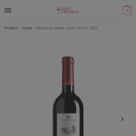
Skip
Skip
to
to
0
navigation
content
Pradžia
/
Vynas
/
Raudonas sausas vynas Vall Por 2021