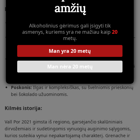
amžių
Degustacinės savybės:
Spalva:
Gili rubino raudona spalva su tamsiais violetiniais
Alkoholinius gėrimus gali įsigyti tik
atspalviais.
asmenys, kuriems yra ne mažiau kaip
20
Aromatas:
Taurėje atsiskleidžia intensyvūs juodųjų vaisių –
metų.
gervuogių ir mėlynių – aromatai, papildyti subtiliomis
Man yra 20 metų
miško žolelių, kakavos ir prieskonių natomis.
Skonis:
Sodrus ir harmoningas, su minkštais taninais ir
puikiai subalansuotu rūgštingumu. Prinokusių vaisių natos
Man nėra 20 metų
persipina su minerališkumo užuominomis, suteikdamos
poskoniui elegantišką gilumą.
Poskonis:
Ilgas ir kompleksiškas, su švelniomis prieskonių
bei šokolado užuominomis.
Kilmės istorija:
Vall Por 2021 gimsta iš regiono, garsėjančio skalūniniais
dirvožemiais ir sudėtingomis vynuogių auginimo sąlygomis,
kurios suteikia vynui nepakartojamą charakterį. Grenache ir