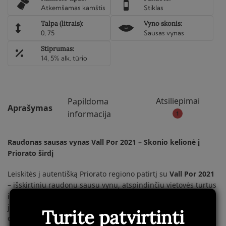
Atkemšamas kamštis
Stiklas
Talpa (litrais):
Vyno skonis:
0, 75
Sausas vynas
Stiprumas:
14, 5% alk. tūrio
Atsiliepimai
Papildoma
Aprašymas
informacija
1
Raudonas sausas vynas Vall Por 2021 – Skonio kelionė į
Priorato širdį
Leiskitės į autentišką Priorato regiono patirtį su
Vall Por 2021
– išskirtiniu raudonu sausu vynu, atspindinčiu vietovės turtus
ir gamybos tradicijas. Šis vynas sujungia gyvybingą
jaunatviškumą su elegancija, kurią suteikia išskirtinis
Turite patvirtinti
dirvožemis ir kruopščiai atrinktos vynuogės.