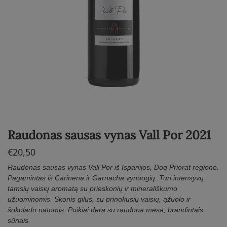
Raudonas sausas vynas Vall Por 2021
€
20,50
Raudonas sausas vynas Vall Por iš Ispanijos, Doq Priorat regiono.
Pagamintas iš Carinena ir Garnacha vynuogių. Turi intensyvų
tamsių vaisių aromatą su prieskonių ir minerališkumo
užuominomis. Skonis gilus, su prinokusių vaisių, ąžuolo ir
šokolado natomis. Puikiai dera su raudona mėsa, brandintais
sūriais.