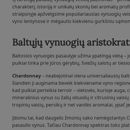
charakterį, istoriją ir unikalų skonių bei aromatų prof
straipsnyje apžvelgsime populiariausias vynuogių veis
vyno lentynose ir mėgautis kiekvienu gurkšniu sąmon
Baltųjų vynuogių aristokrat
Baltosios vynuogės pasaulyje užima ypatingą vietą – 
puikiai tinka prie jūros gėrybių, šviežių salotų ar tie
Chardonnay
– neabejotinai viena universaliausių balt
šiandien ji auginama beveik kiekviename vyno regione
kad puikiai perteikia terroir – vietovės, kurioje auga, 
mineralinius vynus su žalių obuolių ir citrusinių vaisių
tropinių vaisių, persikų ir net vanilės aromatai, ypač 
Įdomu tai, kad daugelis žmonių sako nemėgstantys Ch
pasaulio vynus. Tačiau Chardonnay spektras toks platus