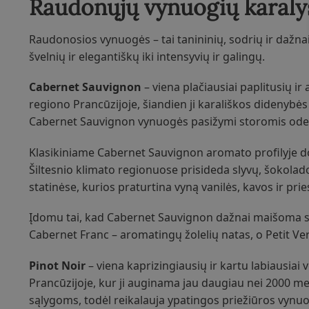
Raudonųjų vynuogių karaly
Raudonosios vynuogės – tai tanininių, sodrių ir dažnai i
švelnių ir elegantiškų iki intensyvių ir galingų.
Cabernet Sauvignon
– viena plačiausiai paplitusių ir
regiono Prancūzijoje, šiandien ji karališkos didenybės 
Cabernet Sauvignon vynuogės pasižymi storomis odelėmi
Klasikiniame Cabernet Sauvignon aromato profilyje dom
Šiltesnio klimato regionuose prisideda slyvų, šokola
statinėse, kurios praturtina vyną vanilės, kavos ir pri
Įdomu tai, kad Cabernet Sauvignon dažnai maišoma s
Cabernet Franc – aromatingų žolelių natas, o Petit Ve
Pinot Noir
– viena kaprizingiausių ir kartu labiausiai
Prancūzijoje, kur ji auginama jau daugiau nei 2000 met
sąlygoms, todėl reikalauja ypatingos priežiūros vynu