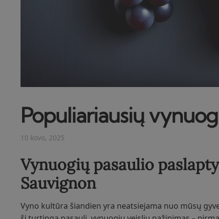
Populiariausių vynuogi
10 kovo, 2025
Vynuogių pasaulio paslapty
Sauvignon
Vyno kultūra šiandien yra neatsiejama nuo mūsų gyven
šį turtingą pasaulį, vynuogių veislių pažinimas – pirma