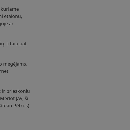
, kuriame
mi etalonu,
joje ar
. Ji taip pat
no mėgėjams.
rnet
s ir prieskonių
Merlot JAV, ši
hâteau Pétrus)