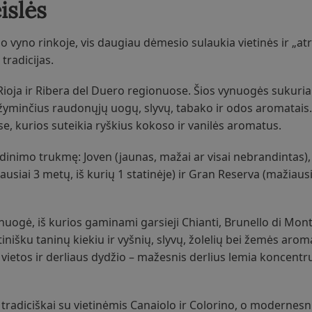
islės
 vyno rinkoje, vis daugiau dėmesio sulaukia vietinės ir „atr
tradicijas.
 Rioja ir Ribera del Duero regionuose. Šios vynuogės sukuri
ižyminčius raudonųjų uogų, slyvų, tabako ir odos aromatais
e, kurios suteikia ryškius kokoso ir vanilės aromatus.
ndinimo trukmę: Joven (jaunas, mažai ar visai nebrandintas),
ausiai 3 metų, iš kurių 1 statinėje) ir Gran Reserva (mažiausi
uogė, iš kurios gaminami garsieji Chianti, Brunello di Montal
išku taninų kiekiu ir vyšnių, slyvų, žolelių bei žemės aroma
vietos ir derliaus dydžio – mažesnis derlius lemia koncentr
radiciškai su vietinėmis Canaiolo ir Colorino, o modernes