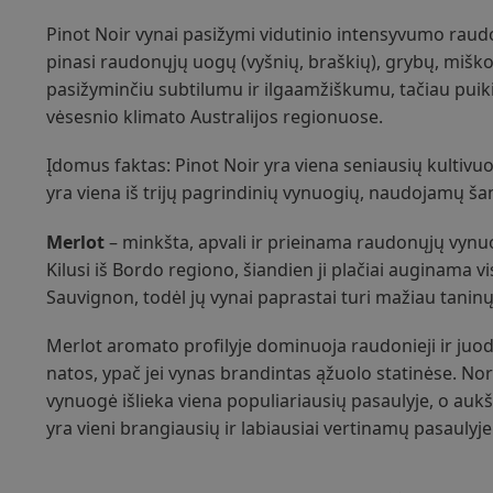
Pinot Noir vynai pasižymi vidutinio intensyvumo raud
pinasi raudonųjų uogų (vyšnių, braškių), grybų, miško
pasižyminčiu subtilumu ir ilgaamžiškumu, tačiau puikių
vėsesnio klimato Australijos regionuose.
Įdomus faktas: Pinot Noir yra viena seniausių kultivuoj
yra viena iš trijų pagrindinių vynuogių, naudojamų 
Merlot
– minkšta, apvali ir prieinama raudonųjų vy
Kilusi iš Bordo regiono, šiandien ji plačiai auginama
Sauvignon, todėl jų vynai paprastai turi mažiau taninų 
Merlot aromato profilyje dominuoja raudonieji ir juodiej
natos, ypač jei vynas brandintas ąžuolo statinėse. Nors
vynuogė išlieka viena populiariausių pasaulyje, o au
yra vieni brangiausių ir labiausiai vertinamų pasaulyje