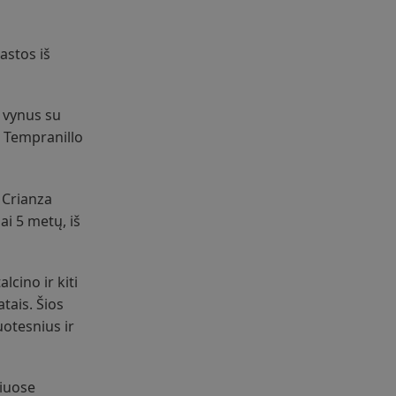
astos iš
a vynus su
. Tempranillo
 Crianza
ai 5 metų, iš
cino ir kiti
tais. Šios
uotesnius ir
niuose