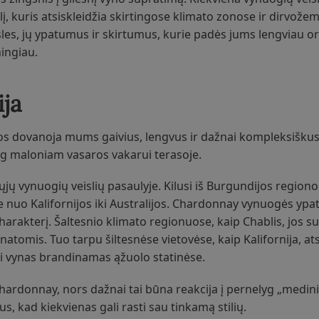
ilį, kuris atsiskleidžia skirtingose klimato zonose ir dirvož
les, jų ypatumus ir skirtumus, kurie padės jums lengviau or
ingiau.
ija
jos dovanoja mums gaivius, lengvus ir dažnai kompleksiškus
siog maloniam vasaros vakarui terasoje.
ųjų vynuogių veislių pasaulyje. Kilusi iš Burgundijos regiono
 nuo Kalifornijos iki Australijos. Chardonnay vynuogės ypat
charakterį. Šaltesnio klimato regionuose, kaip Chablis, jos su
 natomis. Tuo tarpu šiltesnėse vietovėse, kaip Kalifornija, ats
jei vynas brandinamas ąžuolo statinėse.
ardonnay, nors dažnai tai būna reakcija į pernelyg „medin
, kad kiekvienas gali rasti sau tinkamą stilių.