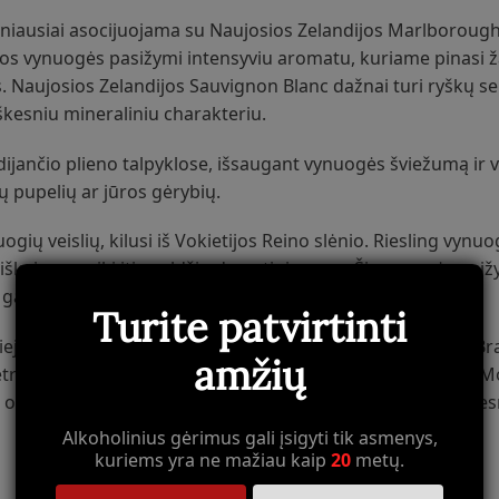
niausiai asocijuojama su Naujosios Zelandijos Marlborough
Šios vynuogės pasižymi intensyviu aromatu, kuriame pinasi ž
tos. Naujosios Zelandijos Sauvignon Blanc dažnai turi ryškų s
kesniu mineraliniu charakteriu.
jančio plieno talpyklose, išsaugant vynuogės šviežumą ir v
ių pupelių ar jūros gėrybių.
ogių veislių, kilusi iš Vokietijos Reino slėnio. Riesling vynu
siškai sausų iki itin saldžių desertinių vynų. Ši vynuogė pasi
a gaivumo.
Turite patvirtinti
i obuoliai, citrusiniai vaisiai, persikai ir žydinčios gėlės. 
amžių
troliškos” natos, kuri laikoma kokybės ženklu. Vokietijos M
o Alsace regiono (Prancūzija) – didesniu kūnu ir intensyves
Alkoholinius gėrimus gali įsigyti tik asmenys,
kuriems yra ne mažiau kaip
20
metų.