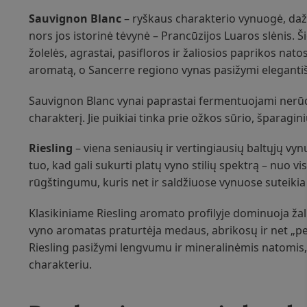
Sauvignon Blanc
– ryškaus charakterio vynuogė, daž
nors jos istorinė tėvynė – Prancūzijos Luaros slėnis. 
žolelės, agrastai, pasifloros ir žaliosios paprikos na
aromatą, o Sancerre regiono vynas pasižymi elegantiš
Sauvignon Blanc vynai paprastai fermentuojami nerūdi
charakterį. Jie puikiai tinka prie ožkos sūrio, šparagin
Riesling
– viena seniausių ir vertingiausių baltųjų vynu
tuo, kad gali sukurti platų vyno stilių spektrą – nuo vi
rūgštingumu, kuris net ir saldžiuose vynuose suteiki
Klasikiniame Riesling aromato profilyje dominuoja žaliej
vyno aromatas praturtėja medaus, abrikosų ir net „pe
Riesling pasižymi lengvumu ir mineralinėmis natomis, 
charakteriu.