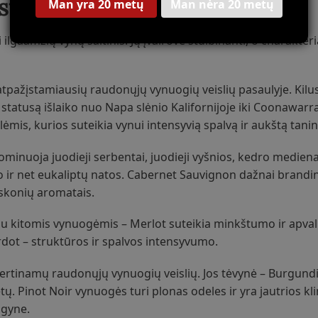
stė
Man yra 20 metų
Man nėra 20 metų
lgaamžių vynų šaltinis. Jų įvairovė stulbinanti, o charakteri
 atpažįstamiausių raudonųjų vynuogių veislių pasaulyje. Kilu
statusą išlaiko nuo Napa slėnio Kalifornijoje iki Coonawarra
s, kurios suteikia vynui intensyvią spalvą ir aukštą taninų
inuoja juodieji serbentai, juodieji vyšnios, kedro mediena 
do ir net eukaliptų natos. Cabernet Sauvignon dažnai brand
eskonių aromatais.
u kitomis vynuogėmis – Merlot suteikia minkštumo ir apva
rdot – struktūros ir spalvos intensyvumo.
 vertinamų raudonųjų vynuogių veislių. Jos tėvynė – Burgund
ų. Pinot Noir vynuogės turi plonas odeles ir yra jautrios kl
ogyne.