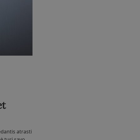
et
dantis atrasti
ė turi savo