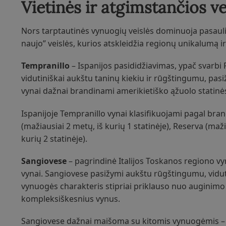
Vietinės ir atgimstančios ve
Nors tarptautinės vynuogių veislės dominuoja pasaulio
naujo” veislės, kurios atskleidžia regionų unikalumą ir 
Tempranillo
– Ispanijos pasididžiavimas, ypač svarbi
vidutiniškai aukštu taninų kiekiu ir rūgštingumu, pas
vynai dažnai brandinami amerikietiško ąžuolo statinės
Ispanijoje Tempranillo vynai klasifikuojami pagal bra
(mažiausiai 2 metų, iš kurių 1 statinėje), Reserva (maži
kurių 2 statinėje).
Sangiovese
– pagrindinė Italijos Toskanos regiono vyn
vynai. Sangiovese pasižymi aukštu rūgštingumu, vidutin
vynuogės charakteris stipriai priklauso nuo auginimo 
kompleksiškesnius vynus.
Sangiovese dažnai maišoma su kitomis vynuogėmis – t