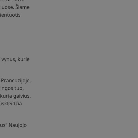
emiuose. Šiame
ientuotis
 vynus, kurie
 Prancūzijoje,
ingos tuo,
kuria gaivius,
iskleidžia
ius” Naujojo