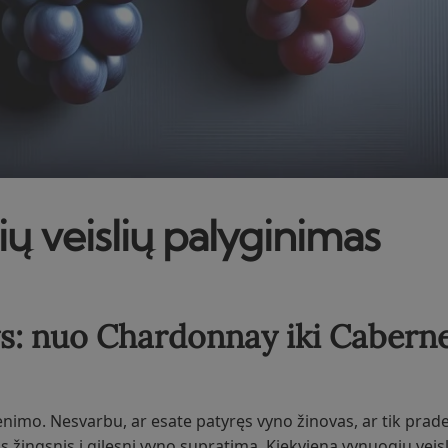
ų veislių palyginimas
s: nuo Chardonnay iki Cabern
imo. Nesvarbu, ar esate patyręs vyno žinovas, ar tik prade
s žingsnis į gilesnį vyno supratimą. Kiekviena vynuogių veisl