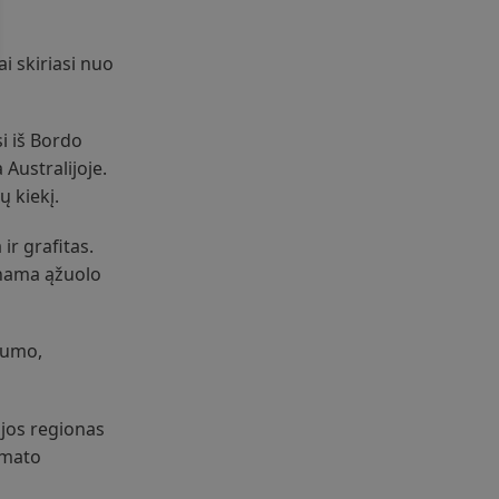
ai skiriasi nuo
si iš Bordo
 Australijoje.
 kiekį.
ir grafitas.
inama ąžuolo
lumo,
ijos regionas
imato