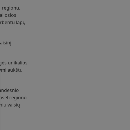
 regionu,
aliosios
erbentų lapų
aisinį
ogės unikalios
žymi aukštu
Brandesnio
osel regiono
niu vaisių