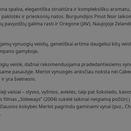
ona spalva, elegantiška struktūra ir kompleksišku aromatu
 paklotės ir prieskonių natos. Burgundijos Pinot Noir laiko
 pavyzdžių galima rasti ir Oregone (JAV), Naujojoje Zelandi
amų vynuogių veislių, genetiškai artima daugeliui kitų veislių
šampano gamyboje.
nuogių veislė, dažnai rekomenduojama pradedantiesiems vy
 visame pasaulyje. Merlot vynuogės anksčiau noksta nei Cabe
ir yra švelnesni.
i vaisiai – slyvos, vyšnios, avietės, taip pat šokolado, kavo
 filmas „Sideways” (2004) sukėlė laikinai neigiamą požiūrį į 
kščiausios kokybės Merlot pagrindu gaminami vynai (pvz., C
.