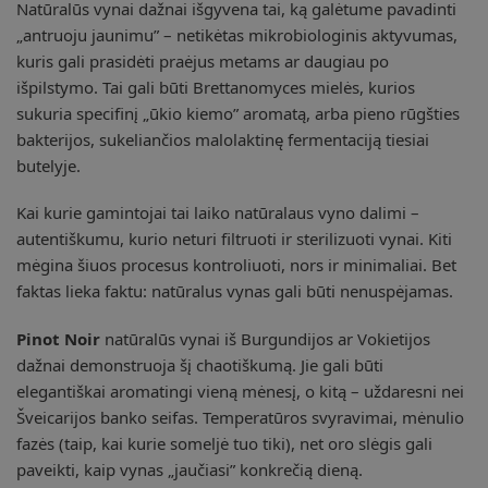
Natūralūs vynai dažnai išgyvena tai, ką galėtume pavadinti
„antruoju jaunimu” – netikėtas mikrobiologinis aktyvumas,
kuris gali prasidėti praėjus metams ar daugiau po
išpilstymo. Tai gali būti Brettanomyces mielės, kurios
sukuria specifinį „ūkio kiemo” aromatą, arba pieno rūgšties
bakterijos, sukeliančios malolaktinę fermentaciją tiesiai
butelyje.
Kai kurie gamintojai tai laiko natūralaus vyno dalimi –
autentiškumu, kurio neturi filtruoti ir sterilizuoti vynai. Kiti
mėgina šiuos procesus kontroliuoti, nors ir minimaliai. Bet
faktas lieka faktu: natūralus vynas gali būti nenuspėjamas.
Pinot Noir
natūralūs vynai iš Burgundijos ar Vokietijos
dažnai demonstruoja šį chaotiškumą. Jie gali būti
elegantiškai aromatingi vieną mėnesį, o kitą – uždaresni nei
Šveicarijos banko seifas. Temperatūros svyravimai, mėnulio
fazės (taip, kai kurie someljė tuo tiki), net oro slėgis gali
paveikti, kaip vynas „jaučiasi” konkrečią dieną.