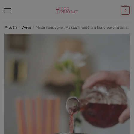
Skip
Skip
to
to
0
navigation
content
Pradžia
/
Vynas
/
Natūralaus vyno „maištas”: kodėl kai kurie buteliai atsisako bręsti