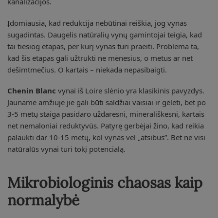
kanalizacijos.
Įdomiausia, kad redukcija nebūtinai reiškia, jog vynas
sugadintas. Daugelis natūralių vynų gamintojai teigia, kad
tai tiesiog etapas, per kurį vynas turi praeiti. Problema ta,
kad šis etapas gali užtrukti ne mėnesius, o metus ar net
dešimtmečius. O kartais – niekada nepasibaigti.
Chenin Blanc
vynai iš Loire slėnio yra klasikinis pavyzdys.
Jauname amžiuje jie gali būti saldžiai vaisiai ir gėlėti, bet po
3-5 metų staiga pasidaro uždaresni, minerališkesni, kartais
net nemaloniai reduktyvūs. Patyrę gerbėjai žino, kad reikia
palaukti dar 10-15 metų, kol vynas vėl „atsibus”. Bet ne visi
natūralūs vynai turi tokį potencialą.
Mikrobiologinis chaosas kaip
normalybė