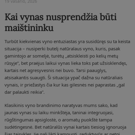
19 vasario, 2026
Kai vynas nusprendžia būti
maištininku
Turbūt kiekvienas vyno entuziastas yra susidūręs su ta keista
situacija – nusiperki butelį natūralaus vyno, kuris, pasak
gamintojo ar someljė, turėtų „atsiskleisti po kelių metų
rūsyje”, bet praėjus laikui vynas lieka toks pat užsisklendęs,
kartais net agresyvesnis nei buvo. Tarsi paauglys,
atsisakantis suaugti. Ši situacija ypač dažna su natūraliais
vynais, ir priežastys čia kur kas gilesnės nei paprastas „gal
dar palaukti reikia”.
Klasikinis vyno brandinimo naratyvas mums sako, kad
jaunas vynas su laiku minkštėja, taninai integruojasi,
rūgštingumas apsiglostė, o aromatų puokštė tampa
sudėtingesnė. Bet natūralūs vynai kartais tiesiog ignoruoja
šias taisykles. Jie gali likti kampuoti, reduktyvūs ar netgi