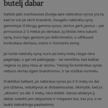
butelį dabar
Galbūt pats svarbiausias įžvalga apie natūralius vynus yra ta,
kad ne visi jie skirti brandinti. Daugelis natūralių vynų
gamintojai iš tikrųjų gamina vynus, skirtus gerti jaunus – per
pirmuosius 2-3 metus po derliaus. Jų tikslas nėra sukurti
vyną, kuris taps geresnis po dešimtmečio, o užfiksuoti
konkretaus derliaus, vietos ir momento esmę.
Jei turite natūralų vyną, kuris po kelių metų rūsyje nėra
pagerėjęs, o gal net pablogėjęs – tai nereiškia, kad kažkas
negerai su jūsų rūsiu ar skoniu. Tiesiog šis konkretus vynas
nebuvo skirtas ilgam brandinimui. Ir tai visiškai normalu.
Praktiškai kalbant, jei natūralus vynas po 3-5 metų vis dar
yra uždaras, reduktyvus ar disbalansuotas, tikimybė, kad jis
„atsivers” po dar 5 metų, nėra didelė. Geriau atidaryti jį
dabar, suteikti jam deguonies ir mėgautis tuo, kas yra, o ne
laukti stebuklingo pasikeitimo.