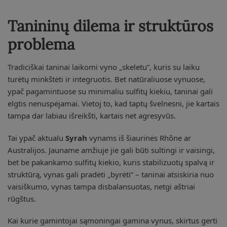
Tanininų dilema ir struktūros
problema
Tradiciškai taninai laikomi vyno „skeletu”, kuris su laiku
turėtų minkštėti ir integruotis. Bet natūraliuose vynuose,
ypač pagamintuose su minimaliu sulfitų kiekiu, taninai gali
elgtis nenuspėjamai. Vietoj to, kad taptų švelnesni, jie kartais
tampa dar labiau išreikšti, kartais net agresyvūs.
Tai ypač aktualu
Syrah
vynams iš šiaurinės Rhône ar
Australijos. Jauname amžiuje jie gali būti sultingi ir vaisingi,
bet be pakankamo sulfitų kiekio, kuris stabilizuotų spalvą ir
struktūrą, vynas gali pradėti „byrėti” – taninai atsiskiria nuo
vaisiškumo, vynas tampa disbalansuotas, netgi aštriai
rūgštus.
Kai kurie gamintojai sąmoningai gamina vynus, skirtus gerti