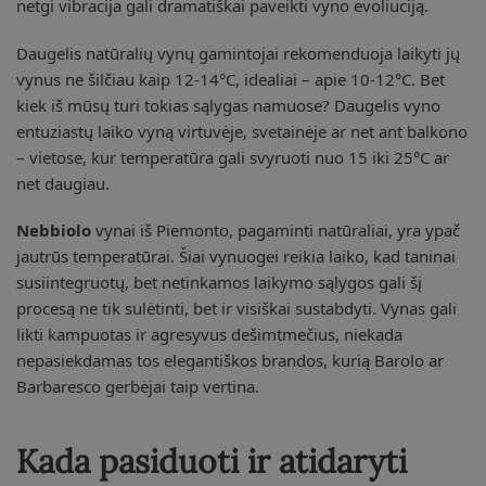
netgi vibracija gali dramatiškai paveikti vyno evoliuciją.
Daugelis natūralių vynų gamintojai rekomenduoja laikyti jų
vynus ne šilčiau kaip 12-14°C, idealiai – apie 10-12°C. Bet
kiek iš mūsų turi tokias sąlygas namuose? Daugelis vyno
entuziastų laiko vyną virtuvėje, svetainėje ar net ant balkono
– vietose, kur temperatūra gali svyruoti nuo 15 iki 25°C ar
net daugiau.
Nebbiolo
vynai iš Piemonto, pagaminti natūraliai, yra ypač
jautrūs temperatūrai. Šiai vynuogei reikia laiko, kad taninai
susiintegruotų, bet netinkamos laikymo sąlygos gali šį
procesą ne tik sulėtinti, bet ir visiškai sustabdyti. Vynas gali
likti kampuotas ir agresyvus dešimtmečius, niekada
nepasiekdamas tos elegantiškos brandos, kurią Barolo ar
Barbaresco gerbėjai taip vertina.
Kada pasiduoti ir atidaryti