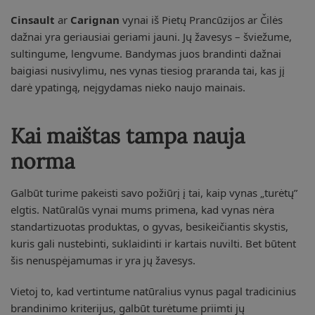
Cinsault
ar
Carignan
vynai iš Pietų Prancūzijos ar Čilės
dažnai yra geriausiai geriami jauni. Jų žavesys – šviežume,
sultingume, lengvume. Bandymas juos brandinti dažnai
baigiasi nusivylimu, nes vynas tiesiog praranda tai, kas jį
darė ypatingą, neįgydamas nieko naujo mainais.
Kai maištas tampa nauja
norma
Galbūt turime pakeisti savo požiūrį į tai, kaip vynas „turėtų”
elgtis. Natūralūs vynai mums primena, kad vynas nėra
standartizuotas produktas, o gyvas, besikeičiantis skystis,
kuris gali nustebinti, suklaidinti ir kartais nuvilti. Bet būtent
šis nenuspėjamumas ir yra jų žavesys.
Vietoj to, kad vertintume natūralius vynus pagal tradicinius
brandinimo kriterijus, galbūt turėtume priimti jų