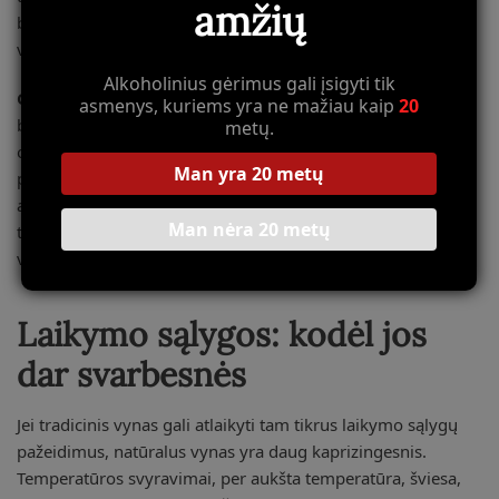
amžių
butelis gali būti nuostabus, kitas iš tos pačios dėžės –
visiškai kitoks.
Alkoholinius gėrimus gali įsigyti tik
Grenache
vynai iš Priorato ar pietų Rhône be sulfitų gali
asmenys, kuriems yra ne mažiau kaip
20
būti ypač problemiški. Ši vynuogė natūraliai linkusi
metų.
oksidacijai, ir be sulfitų apsaugos vynas gali labai greitai
Man yra 20 metų
prarasti savo vaisiškumą, įgyti džiovintų vaisių, kartais net
acto atspalvių. Tai nereiškia, kad visi tokie vynai prasti –
Man nėra 20 metų
tiesiog jie reikalauja kitokio požiūrio į brandinimą ir
vartojimą.
Laikymo sąlygos: kodėl jos
dar svarbesnės
Jei tradicinis vynas gali atlaikyti tam tikrus laikymo sąlygų
pažeidimus, natūralus vynas yra daug kaprizingesnis.
Temperatūros svyravimai, per aukšta temperatūra, šviesa,