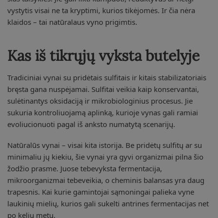
vystytis visai ne ta kryptimi, kurios tikėjomės. Ir čia nėra
klaidos – tai natūralaus vyno prigimtis.
Kas iš tikrųjų vyksta butelyje
Tradiciniai vynai su pridėtais sulfitais ir kitais stabilizatoriais
bręsta gana nuspėjamai. Sulfitai veikia kaip konservantai,
sulėtinantys oksidaciją ir mikrobiologinius procesus. Jie
sukuria kontroliuojamą aplinką, kurioje vynas gali ramiai
evoliucionuoti pagal iš anksto numatytą scenarijų.
Natūralūs vynai – visai kita istorija. Be pridėtų sulfitų ar su
minimaliu jų kiekiu, šie vynai yra gyvi organizmai pilna šio
žodžio prasme. Juose tebevyksta fermentacija,
mikroorganizmai tebeveikia, o cheminis balansas yra daug
trapesnis. Kai kurie gamintojai sąmoningai palieka vyne
laukinių mielių, kurios gali sukelti antrines fermentacijas net
po kelių metų.