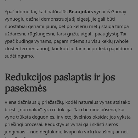
Ypač įdomu tai, kad natūralūs
Beaujolais
vynai iš Gamay
vynuogių dažnai demonstruoja šį elgesį. Jie gali būti
nuostabiai geriami jauni, bet po kelerių metų staiga tampa
uždaresni, rūgštingesni, tarsi grįžtų atgal į paauglystę. Tai
ypač būdinga vynams, pagamintiems su visu kekių (whole
cluster fermentation), kur kotelio taninai prideda papildomo
sudėtingumo.
Redukcijos paslaptis ir jos
pasekmės
Viena dažniausių priežasčių, kodėl natūralus vynas atsisako
bręsti „normaliai”, yra redukcija. Tai cheminė būsena, kai
vyne trūksta deguonies, ir vietoj švelnios oksidacijos vyksta
priešingi procesai. Reduktyvūs vynai gali sklisti sieros
junginiais – nuo degtukinių kvapų iki virtų kiaušinių ar net