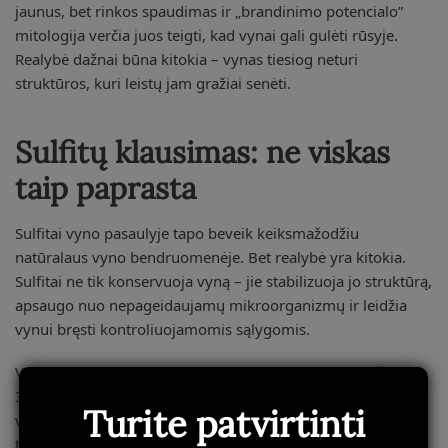
jaunus, bet rinkos spaudimas ir „brandinimo potencialo”
mitologija verčia juos teigti, kad vynai gali gulėti rūsyje.
Realybė dažnai būna kitokia – vynas tiesiog neturi
struktūros, kuri leistų jam gražiai senėti.
Sulfitų klausimas: ne viskas
taip paprasta
Sulfitai vyno pasaulyje tapo beveik keiksmažodžiu
natūralaus vyno bendruomenėje. Bet realybė yra kitokia.
Sulfitai ne tik konservuoja vyną – jie stabilizuoja jo struktūrą,
apsaugo nuo nepageidaujamų mikroorganizmų ir leidžia
vynui bręsti kontroliuojamomis sąlygomis.
Vynai be pridėtų sulfitų arba su jų minimaliu kiekiu (žemiau
30-40 mg/l) yra daug jautresni aplinkos sąlygoms. Jie gali
Turite patvirtinti
vystytis labai skirtingai priklausomai nuo laikymo
temperatūros, šviesos, net butelio orientacijos. Vienas