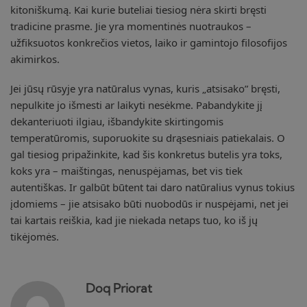
kitoniškumą. Kai kurie buteliai tiesiog nėra skirti bręsti
tradicine prasme. Jie yra momentinės nuotraukos –
užfiksuotos konkrečios vietos, laiko ir gamintojo filosofijos
akimirkos.
Jei jūsų rūsyje yra natūralus vynas, kuris „atsisako” bręsti,
nepulkite jo išmesti ar laikyti nesėkme. Pabandykite jį
dekanteriuoti ilgiau, išbandykite skirtingomis
temperatūromis, suporuokite su drąsesniais patiekalais. O
gal tiesiog pripažinkite, kad šis konkretus butelis yra toks,
koks yra – maištingas, nenuspėjamas, bet vis tiek
autentiškas. Ir galbūt būtent tai daro natūralius vynus tokius
įdomiems – jie atsisako būti nuobodūs ir nuspėjami, net jei
tai kartais reiškia, kad jie niekada netaps tuo, ko iš jų
tikėjomės.
Doq Priorat