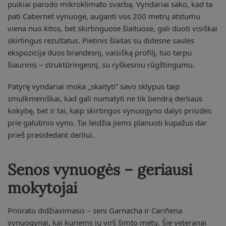
puikiai parodo mikroklimato svarbą. Vyndariai sako, kad ta
pati Cabernet vynuogė, auganti vos 200 metrų atstumu
viena nuo kitos, bet skirtinguose šlaituose, gali duoti visiškai
skirtingus rezultatus. Pietinis šlaitas su didesne saulės
ekspozicija duos brandesnį, vaisišką profilį, tuo tarpu
šiaurinis – struktūringesnį, su ryškesniu rūgštingumu.
Patyrę vyndariai moka „skaityti” savo sklypus taip
smulkmeniškai, kad gali numatyti ne tik bendrą derliaus
kokybę, bet ir tai, kaip skirtingos vynuogyno dalys prisidės
prie galutinio vyno. Tai leidžia jiems planuoti kupažus dar
prieš prasidedant derliui.
Senos vynuogės – geriausi
mokytojai
Priorato didžiavimasis – seni Garnacha ir Cariñena
vynuogynai, kai kuriems jų virš šimto metų. Šie veteranai