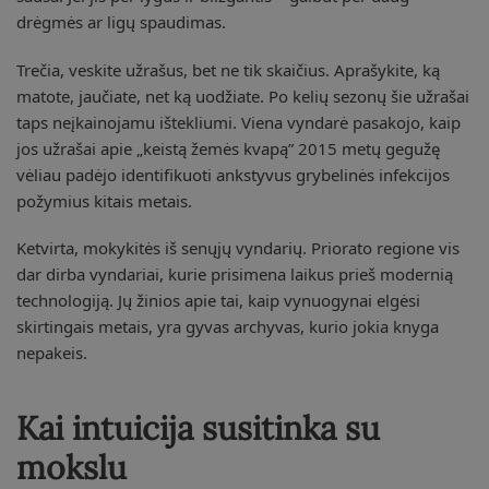
drėgmės ar ligų spaudimas.
Trečia, veskite užrašus, bet ne tik skaičius. Aprašykite, ką
matote, jaučiate, net ką uodžiate. Po kelių sezonų šie užrašai
taps neįkainojamu ištekliumi. Viena vyndarė pasakojo, kaip
jos užrašai apie „keistą žemės kvapą” 2015 metų gegužę
vėliau padėjo identifikuoti ankstyvus grybelinės infekcijos
požymius kitais metais.
Ketvirta, mokykitės iš senųjų vyndarių. Priorato regione vis
dar dirba vyndariai, kurie prisimena laikus prieš modernią
technologiją. Jų žinios apie tai, kaip vynuogynai elgėsi
skirtingais metais, yra gyvas archyvas, kurio jokia knyga
nepakeis.
Kai intuicija susitinka su
mokslu