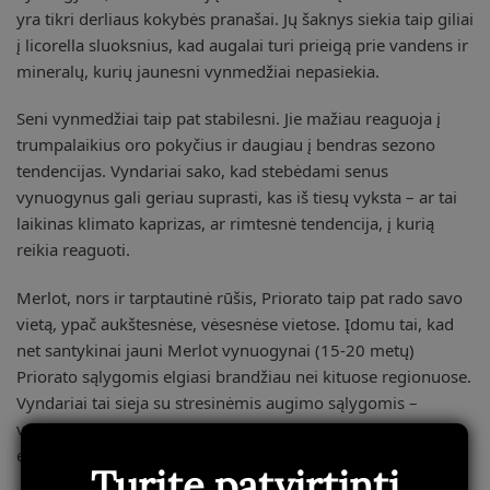
yra tikri derliaus kokybės pranašai. Jų šaknys siekia taip giliai
į licorella sluoksnius, kad augalai turi prieigą prie vandens ir
mineralų, kurių jaunesni vynmedžiai nepasiekia.
Seni vynmedžiai taip pat stabilesni. Jie mažiau reaguoja į
trumpalaikius oro pokyčius ir daugiau į bendras sezono
tendencijas. Vyndariai sako, kad stebėdami senus
vynuogynus gali geriau suprasti, kas iš tiesų vyksta – ar tai
laikinas klimato kaprizas, ar rimtesnė tendencija, į kurią
reikia reaguoti.
Merlot, nors ir tarptautinė rūšis, Priorato taip pat rado savo
vietą, ypač aukštesnėse, vėsesnėse vietose. Įdomu tai, kad
net santykinai jauni Merlot vynuogynai (15-20 metų)
Priorato sąlygomis elgiasi brandžiau nei kituose regionuose.
Vyndariai tai sieja su stresinėmis augimo sąlygomis –
vynmedis greitai „subresta” ir pradeda rodyti stabilesnį
elgesį.
Turite patvirtinti