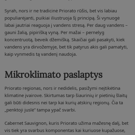
Syrah, nors ir ne tradicinė Priorato rūšis, bet vis labiau
populiarėjanti, puikiai iliustruoja šį principą. Ši vynuogė
labai jautriai reaguoja į vandens stresą. Per daug vandens –
gauni žalią, pipirišką vyną. Per mažai – pernelyg
koncentruotą, beveik džemišką. Skaičiai gali pasakyti, kiek
vandens yra dirvožemyje, bet tik patyrus akis gali pamatyti,
kaip vynmedis tą vandenį naudoja.
Mikroklimato paslaptys
Priorato regionas, nors ir nedidelis, pasižymi neįtikėtina
klimatine įvairove. Skirtumas tarp šiaurinių ir pietinių šlaitų
gali būti didesnis nei tarp kai kurių atskirų regionų. Čia ta
„penktoji juslė” tampa ypač svarbi.
Cabernet Sauvignon, kuris Priorato užima mažesnę dalį, bet
vis tiek yra svarbus komponentas kai kuriuose kupažuose,