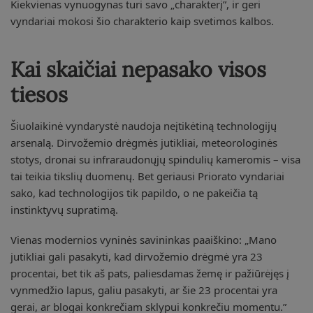
Kiekvienas vynuogynas turi savo „charakterį”, ir geri
vyndariai mokosi šio charakterio kaip svetimos kalbos.
Kai skaičiai nepasako visos
tiesos
Šiuolaikinė vyndarystė naudoja neįtikėtiną technologijų
arsenalą. Dirvožemio drėgmės jutikliai, meteorologinės
stotys, dronai su infraraudonųjų spindulių kameromis – visa
tai teikia tikslių duomenų. Bet geriausi Priorato vyndariai
sako, kad technologijos tik papildo, o ne pakeičia tą
instinktyvų supratimą.
Vienas modernios vyninės savininkas paaiškino: „Mano
jutikliai gali pasakyti, kad dirvožemio drėgmė yra 23
procentai, bet tik aš pats, paliesdamas žemę ir pažiūrėjęs į
vynmedžio lapus, galiu pasakyti, ar šie 23 procentai yra
gerai, ar blogai konkrečiam sklypui konkrečiu momentu.”