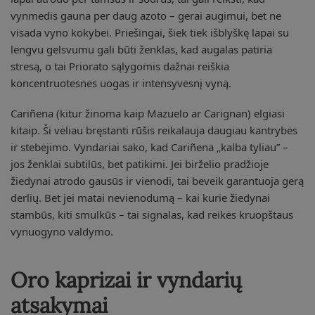
vynmedis gauna per daug azoto – gerai augimui, bet ne
visada vyno kokybei. Priešingai, šiek tiek išblyškę lapai su
lengvu gelsvumu gali būti ženklas, kad augalas patiria
stresą, o tai Priorato sąlygomis dažnai reiškia
koncentruotesnes uogas ir intensyvesnį vyną.
Cariñena (kitur žinoma kaip Mazuelo ar Carignan) elgiasi
kitaip. Ši vėliau bręstanti rūšis reikalauja daugiau kantrybės
ir stebėjimo. Vyndariai sako, kad Cariñena „kalba tyliau” –
jos ženklai subtilūs, bet patikimi. Jei birželio pradžioje
žiedynai atrodo gausūs ir vienodi, tai beveik garantuoja gerą
derlių. Bet jei matai nevienodumą – kai kurie žiedynai
stambūs, kiti smulkūs – tai signalas, kad reikės kruopštaus
vynuogyno valdymo.
Oro kaprizai ir vyndarių
atsakymai