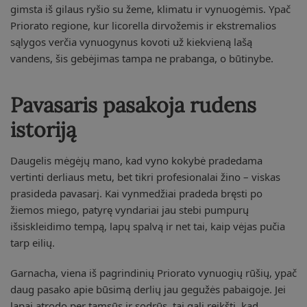
gimsta iš gilaus ryšio su žeme, klimatu ir vynuogėmis. Ypač
Priorato regione, kur licorella dirvožemis ir ekstremalios
sąlygos verčia vynuogynus kovoti už kiekvieną lašą
vandens, šis gebėjimas tampa ne prabanga, o būtinybe.
Pavasaris pasakoja rudens
istoriją
Daugelis mėgėjų mano, kad vyno kokybė pradedama
vertinti derliaus metu, bet tikri profesionalai žino – viskas
prasideda pavasarį. Kai vynmedžiai pradeda bręsti po
žiemos miego, patyrę vyndariai jau stebi pumpurų
išsiskleidimo tempą, lapų spalvą ir net tai, kaip vėjas pučia
tarp eilių.
Garnacha, viena iš pagrindinių Priorato vynuogių rūšių, ypač
daug pasako apie būsimą derlių jau gegužės pabaigoje. Jei
lapai atrodo per tamsūs ir sodrūs, tai gali reikšti, kad