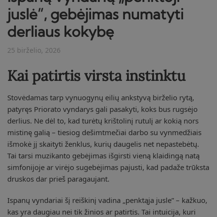
juslė”, gebėjimas numatyti
derliaus kokybę
25 birželio, 2026
Kai patirtis virsta instinktu
Stovėdamas tarp vynuogynų eilių ankstyvą birželio rytą,
patyręs Priorato vyndarys gali pasakyti, koks bus rugsėjo
derlius. Ne dėl to, kad turėtų krištolinį rutulį ar kokią nors
mistinę galią – tiesiog dešimtmečiai darbo su vynmedžiais
išmokė jį skaityti ženklus, kurių daugelis net nepastebėtų.
Tai tarsi muzikanto gebėjimas išgirsti vieną klaidingą natą
simfonijoje ar virėjo sugebėjimas pajusti, kad padaže trūksta
druskos dar prieš paragaujant.
Ispanų vyndariai šį reiškinį vadina „penktąja jusle” – kažkuo,
kas yra daugiau nei tik žinios ar patirtis. Tai intuicija, kuri