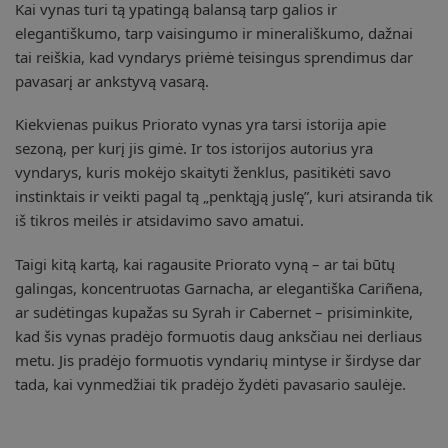
Kai vynas turi tą ypatingą balansą tarp galios ir
elegantiškumo, tarp vaisingumo ir minerališkumo, dažnai
tai reiškia, kad vyndarys priėmė teisingus sprendimus dar
pavasarį ar ankstyvą vasarą.
Kiekvienas puikus Priorato vynas yra tarsi istorija apie
sezoną, per kurį jis gimė. Ir tos istorijos autorius yra
vyndarys, kuris mokėjo skaityti ženklus, pasitikėti savo
instinktais ir veikti pagal tą „penktąją juslę”, kuri atsiranda tik
iš tikros meilės ir atsidavimo savo amatui.
Taigi kitą kartą, kai ragausite Priorato vyną – ar tai būtų
galingas, koncentruotas Garnacha, ar elegantiška Cariñena,
ar sudėtingas kupažas su Syrah ir Cabernet – prisiminkite,
kad šis vynas pradėjo formuotis daug anksčiau nei derliaus
metu. Jis pradėjo formuotis vyndarių mintyse ir širdyse dar
tada, kai vynmedžiai tik pradėjo žydėti pavasario saulėje.