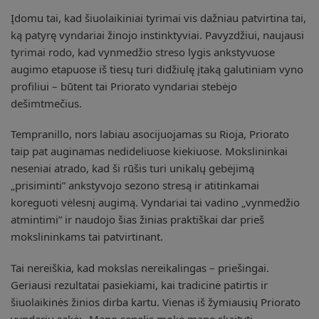
Įdomu tai, kad šiuolaikiniai tyrimai vis dažniau patvirtina tai,
ką patyrę vyndariai žinojo instinktyviai. Pavyzdžiui, naujausi
tyrimai rodo, kad vynmedžio streso lygis ankstyvuose
augimo etapuose iš tiesų turi didžiulę įtaką galutiniam vyno
profiliui – būtent tai Priorato vyndariai stebėjo
dešimtmečius.
Tempranillo, nors labiau asocijuojamas su Rioja, Priorato
taip pat auginamas nedideliuose kiekiuose. Mokslininkai
neseniai atrado, kad ši rūšis turi unikalų gebėjimą
„prisiminti” ankstyvojo sezono stresą ir atitinkamai
koreguoti vėlesnį augimą. Vyndariai tai vadino „vynmedžio
atmintimi” ir naudojo šias žinias praktiškai dar prieš
mokslininkams tai patvirtinant.
Tai nereiškia, kad mokslas nereikalingas – priešingai.
Geriausi rezultatai pasiekiami, kai tradicinė patirtis ir
šiuolaikinės žinios dirba kartu. Vienas iš žymiausių Priorato
vyndarių sakė: „Mano senelis mokė mane skaityti