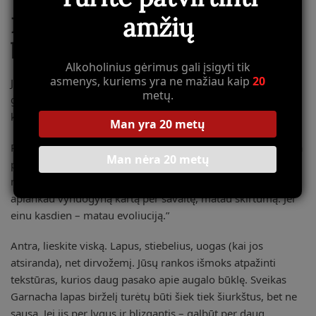
amžių
Praktiniai patarimai
būsimiems vyndariams
Alkoholinius gėrimus gali įsigyti tik
asmenys, kuriems yra ne mažiau kaip
20
Jei domitės vyndaryste ar tiesiog norite geriau suprasti, kaip
metų.
gimsta puikus vynas, verta žinoti kelis praktinius dalykus,
kuriuos Priorato meistrai perduoda jaunajai kartai.
Man yra 20 metų
Pirma, vaikščiokite po vynuogynus kiekvieną dieną. Skamba
Man nėra 20 metų
paprastai, bet tai esmė. Kasdienė patirtis leidžia pastebėti
net mažiausius pokyčius. Vienas vyndarys sakė: „Jei
aplankau vynuogyną kartą per savaitę, matau skirtumą. Jei
einu kasdien – matau evoliuciją.”
Antra, lieskite viską. Lapus, stiebelius, uogas (kai jos
atsiranda), net dirvožemį. Jūsų rankos išmoks atpažinti
tekstūras, kurios daug pasako apie augalo būklę. Sveikas
Garnacha lapas birželį turėtų būti šiek tiek šiurkštus, bet ne
sausa. Jei jis per lygus ir blizgantis – galbūt per daug