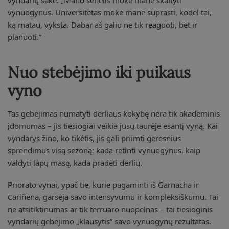
vynuogynus. Universitetas mokė mane suprasti, kodėl tai,
ką matau, vyksta. Dabar aš galiu ne tik reaguoti, bet ir
planuoti.”
Nuo stebėjimo iki puikaus
vyno
Tas gebėjimas numatyti derliaus kokybę nėra tik akademinis
įdomumas – jis tiesiogiai veikia jūsų taurėje esantį vyną. Kai
vyndarys žino, ko tikėtis, jis gali priimti geresnius
sprendimus visą sezoną: kada retinti vynuogynus, kaip
valdyti lapų masę, kada pradėti derlių.
Priorato vynai, ypač tie, kurie pagaminti iš Garnacha ir
Cariñena, garsėja savo intensyvumu ir kompleksiškumu. Tai
ne atsitiktinumas ar tik terruaro nuopelnas – tai tiesioginis
vyndarių gebėjimo „klausytis” savo vynuogynų rezultatas.