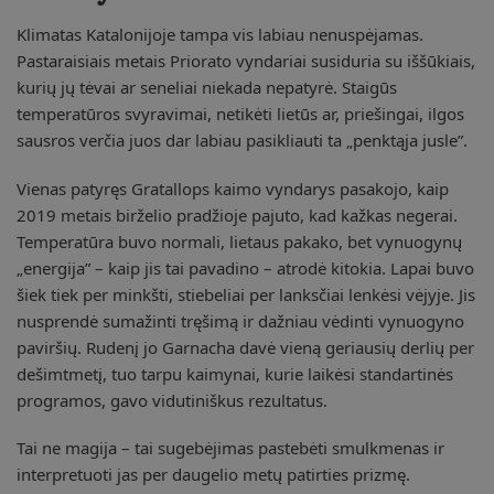
Klimatas Katalonijoje tampa vis labiau nenuspėjamas.
Pastaraisiais metais Priorato vyndariai susiduria su iššūkiais,
kurių jų tėvai ar seneliai niekada nepatyrė. Staigūs
temperatūros svyravimai, netikėti lietūs ar, priešingai, ilgos
sausros verčia juos dar labiau pasikliauti ta „penktąja jusle”.
Vienas patyręs Gratallops kaimo vyndarys pasakojo, kaip
2019 metais birželio pradžioje pajuto, kad kažkas negerai.
Temperatūra buvo normali, lietaus pakako, bet vynuogynų
„energija” – kaip jis tai pavadino – atrodė kitokia. Lapai buvo
šiek tiek per minkšti, stiebeliai per lanksčiai lenkėsi vėjyje. Jis
nusprendė sumažinti tręšimą ir dažniau vėdinti vynuogyno
paviršių. Rudenį jo Garnacha davė vieną geriausių derlių per
dešimtmetį, tuo tarpu kaimynai, kurie laikėsi standartinės
programos, gavo vidutiniškus rezultatus.
Tai ne magija – tai sugebėjimas pastebėti smulkmenas ir
interpretuoti jas per daugelio metų patirties prizmę.