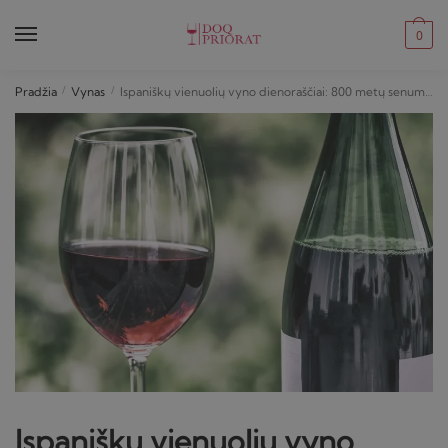
Skip
Skip
to
to
0
navigation
content
Pradžia
/
Vynas
/
Ispaniškų vienuolių vyno dienoraščiai: 800 metų senumo receptai atgimsta
Ispaniškų vienuolių vyno