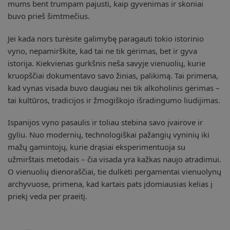
mums bent trumpam pajusti, kaip gyvenimas ir skoniai
buvo prieš šimtmečius.
Jei kada nors turėsite galimybę paragauti tokio istorinio
vyno, nepamirškite, kad tai ne tik gėrimas, bet ir gyva
istorija. Kiekvienas gurkšnis neša savyje vienuolių, kurie
kruopščiai dokumentavo savo žinias, palikimą. Tai primena,
kad vynas visada buvo daugiau nei tik alkoholinis gėrimas –
tai kultūros, tradicijos ir žmogiškojo išradingumo liudijimas.
Ispanijos vyno pasaulis ir toliau stebina savo įvairove ir
gyliu. Nuo modernių, technologiškai pažangių vyninių iki
mažų gamintojų, kurie drąsiai eksperimentuoja su
užmirštais metodais – čia visada yra kažkas naujo atradimui.
O vienuolių dienoraščiai, tie dulkėti pergamentai vienuolynų
archyvuose, primena, kad kartais pats įdomiausias kelias į
priekį veda per praeitį.