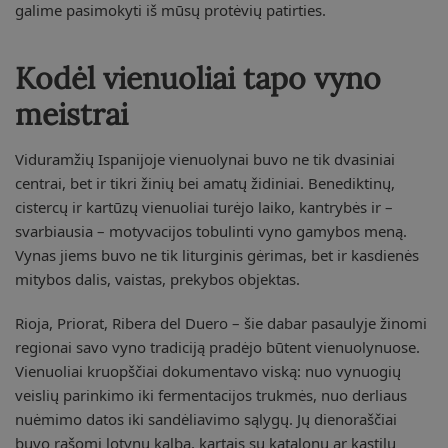
galime pasimokyti iš mūsų protėvių patirties.
Kodėl vienuoliai tapo vyno
meistrai
Viduramžių Ispanijoje vienuolynai buvo ne tik dvasiniai
centrai, bet ir tikri žinių bei amatų židiniai. Benediktinų,
cistercų ir kartūzų vienuoliai turėjo laiko, kantrybės ir –
svarbiausia – motyvacijos tobulinti vyno gamybos meną.
Vynas jiems buvo ne tik liturginis gėrimas, bet ir kasdienės
mitybos dalis, vaistas, prekybos objektas.
Rioja, Priorat, Ribera del Duero – šie dabar pasaulyje žinomi
regionai savo vyno tradiciją pradėjo būtent vienuolynuose.
Vienuoliai kruopščiai dokumentavo viską: nuo vynuogių
veislių parinkimo iki fermentacijos trukmės, nuo derliaus
nuėmimo datos iki sandėliavimo sąlygų. Jų dienoraščiai
buvo rašomi lotynų kalba, kartais su katalonų ar kastilų