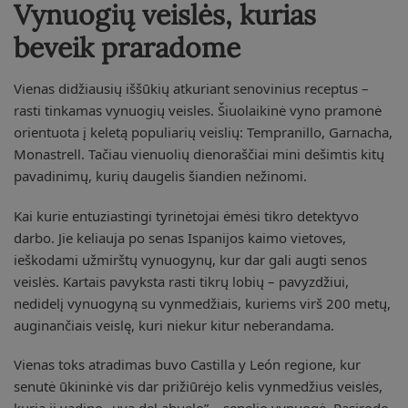
Vynuogių veislės, kurias
beveik praradome
Vienas didžiausių iššūkių atkuriant senovinius receptus –
rasti tinkamas vynuogių veisles. Šiuolaikinė vyno pramonė
orientuota į keletą populiarių veislių: Tempranillo, Garnacha,
Monastrell. Tačiau vienuolių dienoraščiai mini dešimtis kitų
pavadinimų, kurių daugelis šiandien nežinomi.
Kai kurie entuziastingi tyrinėtojai ėmėsi tikro detektyvo
darbo. Jie keliauja po senas Ispanijos kaimo vietoves,
ieškodami užmirštų vynuogynų, kur dar gali augti senos
veislės. Kartais pavyksta rasti tikrų lobių – pavyzdžiui,
nedidelį vynuogyną su vynmedžiais, kuriems virš 200 metų,
auginančiais veislę, kuri niekur kitur neberandama.
Vienas toks atradimas buvo Castilla y León regione, kur
senutė ūkininkė vis dar prižiūrėjo kelis vynmedžius veislės,