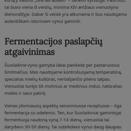
kurią ji vadino „uva del abuelo” – senelio vynuogė. Pasirodo,
tai buvo viena iš veislių, minima XIV amžiaus vienuolyno
dienoraštyje. Dabar ši veislė yra atkuriama ir bus naudojama
autentiškam istoriniam vynui gaminti.
Fermentacijos paslapčių
atgaivinimas
Šiuolaikinė vyno gamyba labai pasikeitė per pastaruosius
šimtmečius. Mes naudojame kontroliuojamą temperatūrą,
specialias mielių kultūras, nerūdijančio plieno talpas.
Vienuoliai turėjo tik molinius ar medinius indus, natūralias
mielės ir savo patirtį.
Vienas įdomiausių aspektų senoviniuose receptuose – ilga
fermentacija su odelėmis. Ten, kur šiuolaikiniai gamintojai
fermentuoja raudoną vyną 7-14 dienų, vienuoliai tai
darydavo 30-50 dienų. Tai suteikdavo vynui daug daugiau