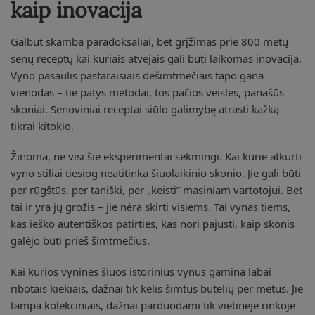
kaip inovacija
Galbūt skamba paradoksaliai, bet grįžimas prie 800 metų
senų receptų kai kuriais atvejais gali būti laikomas inovacija.
Vyno pasaulis pastaraisiais dešimtmečiais tapo gana
vienodas – tie patys metodai, tos pačios veislės, panašūs
skoniai. Senoviniai receptai siūlo galimybę atrasti kažką
tikrai kitokio.
Žinoma, ne visi šie eksperimentai sėkmingi. Kai kurie atkurti
vyno stiliai tiesiog neatitinka šiuolaikinio skonio. Jie gali būti
per rūgštūs, per taniški, per „keisti” masiniam vartotojui. Bet
tai ir yra jų grožis – jie nėra skirti visiems. Tai vynas tiems,
kas ieško autentiškos patirties, kas nori pajusti, kaip skonis
galėjo būti prieš šimtmečius.
Kai kurios vyninės šiuos istorinius vynus gamina labai
ribotais kiekiais, dažnai tik kelis šimtus butelių per metus. Jie
tampa kolekciniais, dažnai parduodami tik vietinėje rinkoje