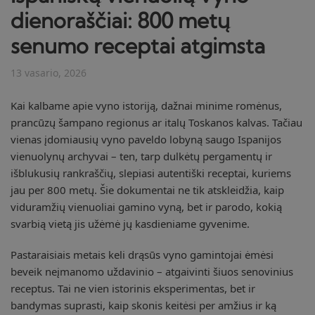
dienoraščiai: 800 metų
senumo receptai atgimsta
13 vasario, 2026
Kai kalbame apie vyno istoriją, dažnai minime romėnus,
prancūzų šampano regionus ar italų Toskanos kalvas. Tačiau
vienas įdomiausių vyno paveldo lobyną saugo Ispanijos
vienuolynų archyvai – ten, tarp dulkėtų pergamentų ir
išblukusių rankraščių, slepiasi autentiški receptai, kuriems
jau per 800 metų. Šie dokumentai ne tik atskleidžia, kaip
viduramžių vienuoliai gamino vyną, bet ir parodo, kokią
svarbią vietą jis užėmė jų kasdieniame gyvenime.
Pastaraisiais metais keli drąsūs vyno gamintojai ėmėsi
beveik neįmanomo uždavinio – atgaivinti šiuos senovinius
receptus. Tai ne vien istorinis eksperimentas, bet ir
bandymas suprasti, kaip skonis keitėsi per amžius ir ką