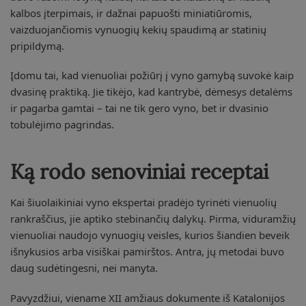
kalbos įterpimais, ir dažnai papuošti miniatiūromis,
vaizduojančiomis vynuogių kekių spaudimą ar statinių
pripildymą.
Įdomu tai, kad vienuoliai požiūrį į vyno gamybą suvokė kaip
dvasinę praktiką. Jie tikėjo, kad kantrybė, dėmesys detalėms
ir pagarba gamtai – tai ne tik gero vyno, bet ir dvasinio
tobulėjimo pagrindas.
Ką rodo senoviniai receptai
Kai šiuolaikiniai vyno ekspertai pradėjo tyrinėti vienuolių
rankraščius, jie aptiko stebinančių dalykų. Pirma, viduramžių
vienuoliai naudojo vynuogių veisles, kurios šiandien beveik
išnykusios arba visiškai pamirštos. Antra, jų metodai buvo
daug sudėtingesni, nei manyta.
Pavyzdžiui, viename XII amžiaus dokumente iš Katalonijos