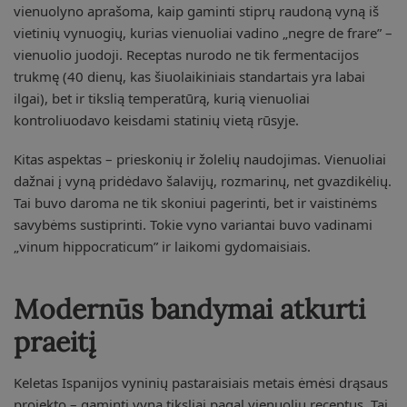
vienuolyno aprašoma, kaip gaminti stiprų raudoną vyną iš
vietinių vynuogių, kurias vienuoliai vadino „negre de frare” –
vienuolio juodoji. Receptas nurodo ne tik fermentacijos
trukmę (40 dienų, kas šiuolaikiniais standartais yra labai
ilgai), bet ir tikslią temperatūrą, kurią vienuoliai
kontroliuodavo keisdami statinių vietą rūsyje.
Kitas aspektas – prieskonių ir žolelių naudojimas. Vienuoliai
dažnai į vyną pridėdavo šalavijų, rozmarinų, net gvazdikėlių.
Tai buvo daroma ne tik skoniui pagerinti, bet ir vaistinėms
savybėms sustiprinti. Tokie vyno variantai buvo vadinami
„vinum hippocraticum” ir laikomi gydomaisiais.
Modernūs bandymai atkurti
praeitį
Keletas Ispanijos vyninių pastaraisiais metais ėmėsi drąsaus
projekto – gaminti vyną tiksliai pagal vienuolių receptus. Tai