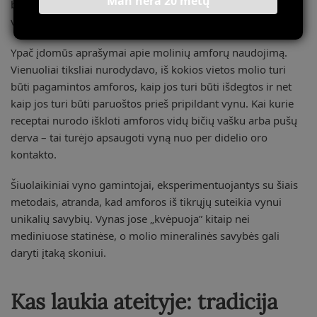
Man nėra 20 metų
bet ir kaštoną, šilkmedį, net kedro medieną tam tikriems
vyno tipams.
Ypač įdomūs aprašymai apie molinių amforų naudojimą.
Vienuoliai tiksliai nurodydavo, iš kokios vietos molio turi
būti pagamintos amforos, kaip jos turi būti išdegtos ir net
kaip jos turi būti paruoštos prieš pripildant vynu. Kai kurie
receptai nurodo iškloti amforos vidų bičių vašku arba pušų
derva – tai turėjo apsaugoti vyną nuo per didelio oro
kontakto.
Šiuolaikiniai vyno gamintojai, eksperimentuojantys su šiais
metodais, atranda, kad amforos iš tikrųjų suteikia vynui
unikalių savybių. Vynas jose „kvėpuoja” kitaip nei
mediniuose statinėse, o molio mineralinės savybės gali
daryti įtaką skoniui.
Kas laukia ateityje: tradicija