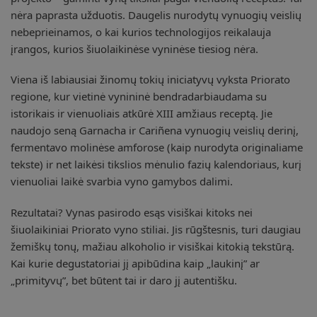
nėra paprasta užduotis. Daugelis nurodytų vynuogių veislių
nebeprieinamos, o kai kurios technologijos reikalauja
įrangos, kurios šiuolaikinėse vyninėse tiesiog nėra.
Viena iš labiausiai žinomų tokių iniciatyvų vyksta Priorato
regione, kur vietinė vynininė bendradarbiaudama su
istorikais ir vienuoliais atkūrė XIII amžiaus receptą. Jie
naudojo seną Garnacha ir Cariñena vynuogių veislių derinį,
fermentavo molinėse amforose (kaip nurodyta originaliame
tekste) ir net laikėsi tikslios mėnulio fazių kalendoriaus, kurį
vienuoliai laikė svarbia vyno gamybos dalimi.
Rezultatai? Vynas pasirodo esąs visiškai kitoks nei
šiuolaikiniai Priorato vyno stiliai. Jis rūgštesnis, turi daugiau
žemiškų tonų, mažiau alkoholio ir visiškai kitokią tekstūrą.
Kai kurie degustatoriai jį apibūdina kaip „laukinį” ar
„primityvų”, bet būtent tai ir daro jį autentišku.