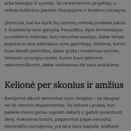
arba tiesiogiai iš vyninės. Tai ne komercinis projektas, o
veikiau kultūrinio paveldo išsaugojimo ir švietimo iniciatyva.
Įdomu tai, kad kai kurie šių istorinių metodų pradeda įtakoti
ir šiuolaikinę vyno gamybą. Pavyzdžiui, ilgos fermentacijos
su odelėmis metodas, kurį vienuoliai naudojo, dabar tampa
populiarus tarp natūralaus vyno gamintojų. Amforos, kurios
buvo beveik pamirštos, dabar grįžta į modernias vyninės.
Senosios vynuogių veislės, kurios buvo laikomos
nekomerciškomis, dabar vertinamos dėl savo unikalumo.
Kelionė per skonius ir amžius
Bandymas atkurti senovinius vyno receptus – tai daugiau
nei tik istorinis eksperimentas. Tai kelionė į praeitį, kuri
padeda mums geriau suprasti dabartį ir galbūt įsivaizduoti
ateitį. Kiekvienas butelis, pagamintas pagal vienuolių
dienoraščių nurodymus, yra tarsi laiko kapsulė, leidžianti