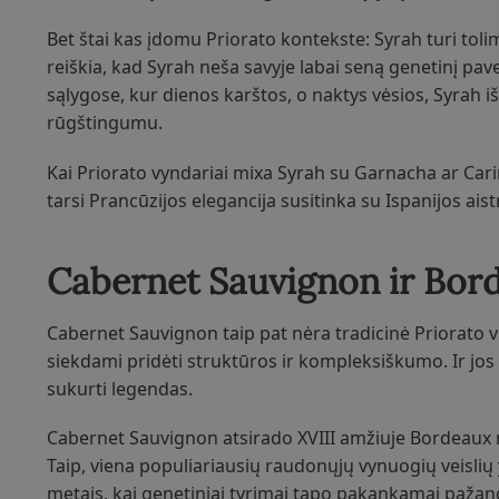
Bet štai kas įdomu Priorato kontekste: Syrah turi tolim
reiškia, kad Syrah neša savyje labai seną genetinį pav
sąlygose, kur dienos karštos, o naktys vėsios, Syrah i
rūgštingumu.
Kai Priorato vyndariai mixa Syrah su Garnacha ar Cariñ
tarsi Prancūzijos elegancija susitinka su Ispanijos aist
Cabernet Sauvignon ir Bor
Cabernet Sauvignon taip pat nėra tradicinė Priorato ve
siekdami pridėti struktūros ir kompleksiškumo. Ir jos š
sukurti legendas.
Cabernet Sauvignon atsirado XVIII amžiuje Bordeaux r
Taip, viena populiariausių raudonųjų vynuogių veislių y
metais, kai genetiniai tyrimai tapo pakankamai pažan