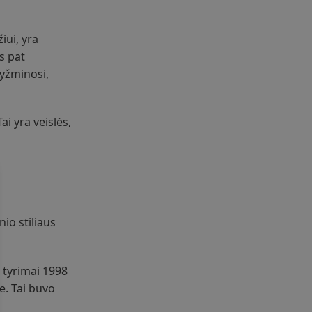
iui, yra
s pat
ryžminosi,
i yra veislės,
io stiliaus
R tyrimai 1998
e. Tai buvo