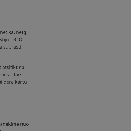
enetiką, netgi
astijų. DOQ
a suprasti,
atsitiktinai
sios – tarsi
ai dera kartu
 Pradėkime nuo