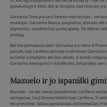
to, kad egzistuoja kelios Garnacha atmainų – Garnacha
(plaukuotoji) ir kitos. Bet ar žinojote, kad visos jos yr
Garnacha Tinta yra tarsi šeimos matriarchas – seniausia
mutacijas. Garnacha Blanca, pavyzdžiui, atsirado dėl
pigmentus, suteikiančius juodą spalvą. Tai dažnas reišk
juodųjų.
Bet štai įdomiausia dalis: Garnacha yra vieno iš Priora
parodė, kad Cariñena atsirado kryžminant Garnacha su 
kuriame sumaišytos abi šios veislės, iš esmės mėgauja
Garnacha vaisingumo ir kūniškumo, bet pridėjo savo
Mazuelo ir jo ispaniški gimi
Mazuelo – tai dar vienas pavadinimas Cariñena veislei
vartojamas, čia ji žinoma būtent kaip Cariñena. Ši veis
itin prestižinė. Tačiau pastaraisiais dešimtmečiais Pr