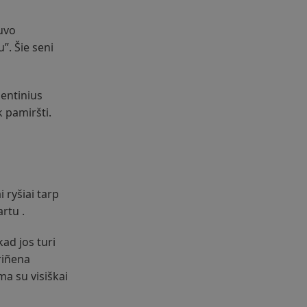
buvo
. Šie seni
mentinius
k pamiršti.
 ryšiai tarp
artu .
kad jos turi
riñena
a su visiškai