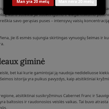
Man yra 20 metų
Man nėra 20 metų
ų genetinių ryšių su Pinot Noir – viena seniausių kultivuojam
eldą, kuris suteikia jai sudėtingumo ir elegantiškumo potenc
šreiškia savo gerąsias puses – intensyvų vaisių koncentraciją
ena, jie iš esmės sujungia skirtingas vynuogių šeimas ir kul
ra.
deaux giminė
islė, bet kai kurie gamintojai ją naudoja nedideliuose kieki
eimos istorija yra puikus pavyzdys, kaip atsitiktiniai kryžmi
egione, atsitiktinai susikryžminus Cabernet Franc ir Sauvig
ra baltosios ir raudonosios veislės vaikas. Tai buvo atrasta
gūs.