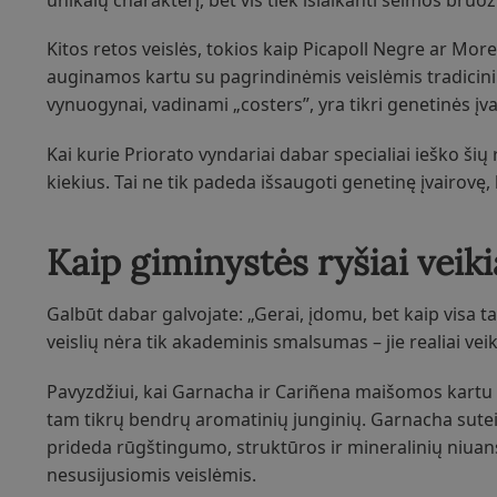
Kitos retos veislės, tokios kaip Picapoll Negre ar Moren
auginamos kartu su pagrindinėmis veislėmis tradicin
vynuogynai, vadinami „costers”, yra tikri genetinės įva
Kai kurie Priorato vyndariai dabar specialiai ieško ši
kiekius. Tai ne tik padeda išsaugoti genetinę įvairovę,
Kaip giminystės ryšiai veik
Galbūt dabar galvojate: „Gerai, įdomu, bet kaip visa tai
veislių nėra tik akademinis smalsumas – jie realiai veiki
Pavyzdžiui, kai Garnacha ir Cariñena maišomos kartu (o t
tam tikrų bendrų aromatinių junginių. Garnacha sutei
prideda rūgštingumo, struktūros ir mineralinių niuans
nesusijusiomis veislėmis.