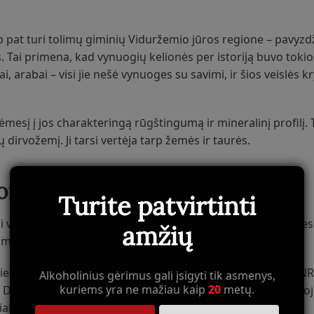
aip pat turi tolimų giminių Viduržemio jūros regione – pavyzdž
s. Tai primena, kad vynuogių kelionės per istoriją buvo tokio
, arabai – visi jie nešė vynuoges su savimi, ir šios veislės k
mesį į jos charakteringą rūgštingumą ir mineralinį profilį. Ta
ų dirvožemį. Ji tarsi vertėja tarp žemės ir taurės.
oratą
Turite patvirtinti
t ji vis dažniau pasirodo šio regiono vynuose, ypač modernesn
amžių
domiausių vyno pasaulyje.
iesto Shiraz – iš čia ir alternatyvus pavadinimas. Tačiau DN
Alkoholinius gėrimus gali įsigyti tik asmenys,
kuriems yra ne mažiau kaip
20
metų.
Dureza junginys, abi veislės kilę iš Ronos slėnio Prancūzijoj
ais.