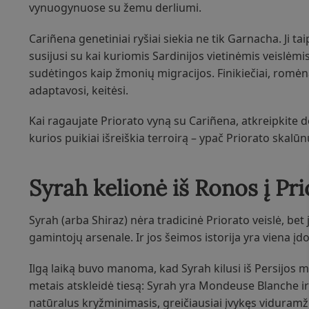
vynuogynuose su žemu derliumi.
Cariñena genetiniai ryšiai siekia ne tik Garnacha. Ji t
susijusi su kai kuriomis Sardinijos vietinėmis veislėmi
sudėtingos kaip žmonių migracijos. Finikiečiai, romėnai
adaptavosi, keitėsi.
Kai ragaujate Priorato vyną su Cariñena, atkreipkite dė
kurios puikiai išreiškia terroirą – ypač Priorato skalūn
Syrah kelionė iš Ronos į Pri
Syrah (arba Shiraz) nėra tradicinė Priorato veislė, be
gamintojų arsenale. Ir jos šeimos istorija yra viena į
Ilgą laiką buvo manoma, kad Syrah kilusi iš Persijos m
metais atskleidė tiesą: Syrah yra Mondeuse Blanche ir 
natūralus kryžminimasis, greičiausiai įvykęs viduramži