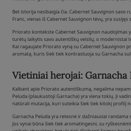
Bet istorija nesibaigia čia. Cabernet Sauvignon savo r
Franc, vienas iš Cabernet Sauvignon tėvų, yra susijęs s
Priorato kontekste Cabernet Sauvignon naudojimas yra
turėtų laikytis savo autentiškų veislių, o modernistai 
Kai ragaujate Priorato vyną su Cabernet Sauvignon pr
aromatą, kuris šiek tiek kontrastuoja su Garnacha su
Vietiniai herojai: Garnacha 
Kalbant apie Priorato autentiškumą, negalima nepaminė
Peluda (plaukuotoji Garnacha) yra viena tokių. Ji vadin
natūrali mutacija, kuri suteikia šiek tiek kitokį profilį
Garnacha Peluda yra retesnė ir dažniausiai randama s
Jos vynai būna šiek tiek aromatingesni, su ryškesnėmi
unikalų charakterį, bet vis tiek išlaikanti šeimos bruož