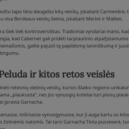
uožtu tapo tėvu daugeliui kitų veislių, įskaitant Carmenère.
u visa Bordeaux veislių šeima, įskaitant Merlot ir Malbec.
 šiek tiek kontroversiškas. Tradiciniai vyndariai mano, ka
teigia, kad Cabernet gali pridėti tarptautinio atpažįstamumo 
iemaišomis, galite pajusti tą papildomą taniniškumą ir juo
ltingumu.
Peluda ir kitos retos veislės
ti retesnių vietinių veislių, kurios išlaiko regiono unikal
ama „plaukuota”, nes jos vynuogių koteliai turi plonų plauke
 nei įprasta Garnacha.
enuose, mišriuose vynuogynuose, kur ji auga kartu su kitom
s žolinėmis natomis. Tai tarsi Garnacha Tinta pusseserė, tur
us.