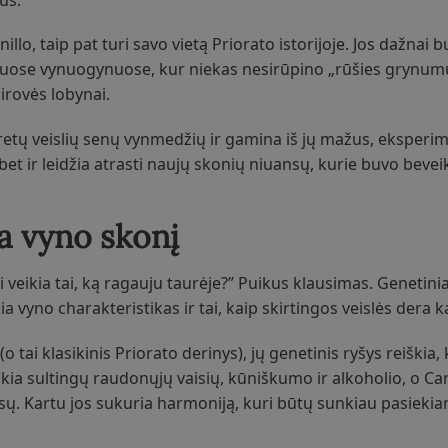
illo, taip pat turi savo vietą Priorato istorijoje. Jos dažnai 
iuose vynuogynuose, kur niekas nesirūpino „rūšies grynumu”
irovės lobynai.
ų retų veislių senų vynmedžių ir gamina iš jų mažus, eksperi
 bet ir leidžia atrasti naujų skonių niuansų, kurie buvo bevei
ia vyno skonį
 veikia tai, ką ragauju taurėje?” Puikus klausimas. Genetiniai
a vyno charakteristikas ir tai, kaip skirtingos veislės dera k
ai klasikinis Priorato derinys), jų genetinis ryšys reiškia, 
kia sultingų raudonųjų vaisių, kūniškumo ir alkoholio, o Ca
ų. Kartu jos sukuria harmoniją, kuri būtų sunkiau pasiekiam