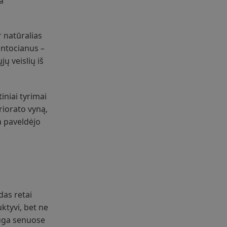
a
r natūralias
antocianus –
ų veislių iš
iniai tyrimai
riorato vyną,
a paveldėjo
das retai
ktyvi, bet ne
auga senuose