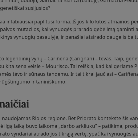
 Tinta (juodoji), Garnacha Blanca (baltoji), Garnacha Pelud
a genetiškai susijusios?
 ir labiausiai paplitusi forma. Iš jos kilo kitos atmainos pe
 spalvos mutacijos, kai vynuogės prarado gebėjimą gaminti 
inys vynuogių pasaulyje, ir panašiai atsirado daugelis baltųj
to legendinių vynų – Cariñena (Carignan) – tėvas. Taip, genet
kita sena veisle – Mourisco. Tai reiškia, kad kai geriame P
mės tėvo ir sūnaus tandemu. Ir tai tikrai jaučiasi – Cariñen
 rūgštingumo ir taniniškumo.
naičiai
, naudojamas Riojos regione. Bet Priorato kontekste šis var
lė ilgą laiką buvo laikoma „darbo arkliuku” – patikima, produ
iorato vyndariai atrado jos tikrąją vertę, ypač kai vynuogės 