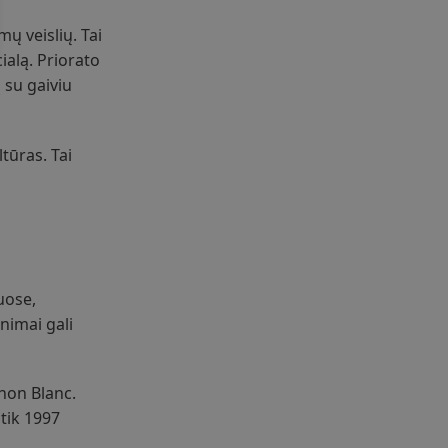
ų veislių. Tai
ialą. Priorato
 su gaiviu
tūras. Tai
uose,
nimai gali
non Blanc.
 tik 1997