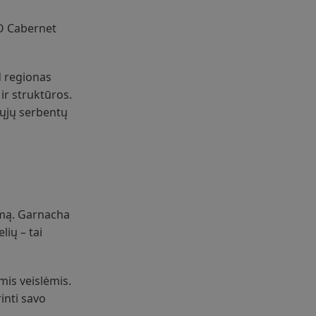
 O Cabernet
d regionas
ir struktūros.
dųjų serbentų
umą. Garnacha
lių – tai
is veislėmis.
inti savo