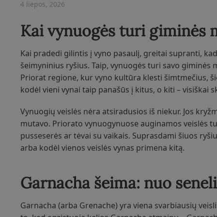
4 liepos, 2026
Kai vynuogės turi giminės 
Kai pradedi gilintis į vyno pasaulį, greitai supranti, kad
šeimyninius ryšius. Taip, vynuogės turi savo giminės m
Priorat regione, kur vyno kultūra klesti šimtmečius, š
kodėl vieni vynai taip panašūs į kitus, o kiti – visiškai sk
Vynuogių veislės nėra atsiradusios iš niekur. Jos kryž
mutavo. Priorato vynuogynuose auginamos veislės turi sav
pusseserės ar tėvai su vaikais. Suprasdami šiuos ryšius
arba kodėl vienos veislės vynas primena kitą.
Garnacha šeima: nuo seneli
Garnacha (arba Grenache) yra viena svarbiausių veislių