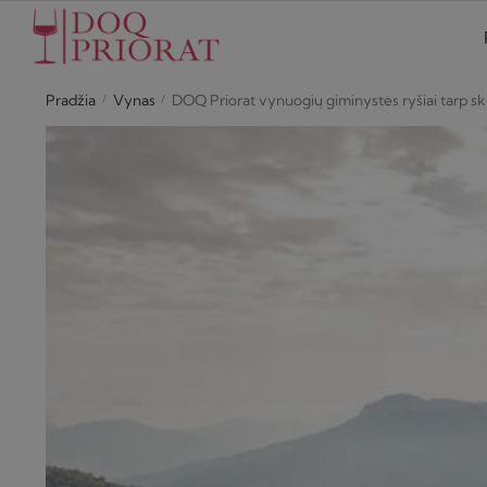
Skip
Skip
to
to
navigation
content
/
/
Pradžia
Vynas
DOQ Priorat vynuogių giminystės ryšiai tarp ski