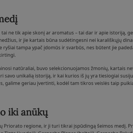
medį
 tai ne tik apie skonį ar aromatus – tai dar ir apie istoriją, g
edžius, ir jie kartais būna sudėtingesni nei karališkųjų din
ie ryšiai tampa ypač įdomūs ir svarbūs, nes būtent jie paded
irtingi.
minosi natūraliai, buvo selekcionuojamos žmonių, kartais net 
o unikalią istoriją, ir kai kurios iš jų yra tiesiogiai susiju
, galime geriau įvertinti, kodėl tam tikros veislės taip puiki
o iki anūkų
 Priorato regione, ir ji turi tikrai įspūdingą šeimos medį.