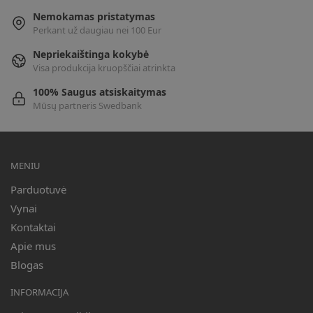
Nemokamas pristatymas
Perkant už daugiau nei 100 Eur
Nepriekaištinga kokybė
Visa produkcija kruopščiai atrinkta
100% Saugus atsiskaitymas
Mūsų partneris Swedbank
MENIU
Parduotuvė
Vynai
Kontaktai
Apie mus
Blogas
INFORMACIJA