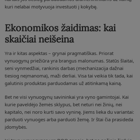
kuri nelabai motyvuoja investuoti į kokybę.
Ekonomikos žaidimas: kai
skaičiai neišeina
Yra ir kitas aspektas – grynai pragmatiškas. Priorat
vynuogynų priežiūra yra brangus malonumas. Statūs šlaitai,
seni vynmedžiai, rankinis darbas (mechanizacija dažnai
tiesiog neįmanoma), maži derliai. Visa tai veikia tik tada, kai
galutinis produktas parduodamas už atitinkamą kainą.
Bet ne visi vynuogynų savininkai yra vyno gamintojai. Kai
kurie paveldėjo žemės sklypus, bet neturi nei žinių, nei
kapitalo, nei noro kurti savo vyninę. Jiems lieka du variantai:
parduoti vynuoges arba parduoti žemę. Ir štai čia prasideda
įdomybės.