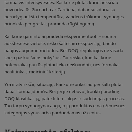
tampa vis intensyvesnės. Kai kurie plotai, kurie anksčiau
buvo idealūs Garnacha ar Cariñena, dabar susiduria su
pernelyg aukšta temperatūra, vandens trūkumu, vynuogės
prinoksta per greitai, praranda rūgštingumą.
Kai kurie gamintojai pradeda eksperimentuoti – sodina
aukštesnėse vietose, ieško šaltesnių ekspozicijų, bando
naujus auginimo metodus. Bet DOQ reguliacijos ne visada
spėja paskui šiuos pokyčius. Tai reiškia, kad kai kurie
potencialiai puikūs plotai lieka neišnaudoti, nes formaliai
neatitinka „tradicinių” kriterijų.
Yra ir atvirkščių situacijų. Kai kurie anksčiau per šalti plotai
dabar tampa įdomūs. Bet jei jie nebuvo įtraukti į pradinę
DOQ klasifikaciją, patekti ten – ilgas ir sudėtingas procesas.
Tuo tarpu vynuogynai auga, o jų produktas eina į žemesnės
kategorijos vynus arba parduodamas už centus.