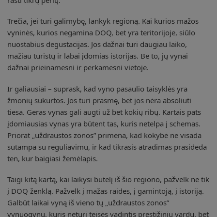
Trečia, jei turi galimybę, lankyk regioną. Kai kurios mažos
vyninės, kurios negamina DOQ, bet yra teritorijoje, siūlo
nuostabius degustacijas. Jos dažnai turi daugiau laiko,
mažiau turistų ir labai įdomias istorijas. Be to, jų vynai
dažnai prieinamesni ir perkamesni vietoje.
Ir galiausiai – suprask, kad vyno pasaulio taisyklės yra
žmonių sukurtos. Jos turi prasmę, bet jos nėra absoliuti
tiesa. Geras vynas gali augti už bet kokių ribų. Kartais pats
įdomiausias vynas yra būtent tas, kuris netelpa į schemas.
Priorat „uždraustos zonos” primena, kad kokybė ne visada
sutampa su reguliavimu, ir kad tikrasis atradimas prasideda
ten, kur baigiasi žemėlapis.
Taigi kitą kartą, kai laikysi butelį iš šio regiono, pažvelk ne tik
į DOQ ženklą. Pažvelk į mažas raides, į gamintoją, į istoriją.
Galbūt laikai vyną iš vieno tų „uždraustos zonos”
vynuogynų, kuris neturi teisės vadintis prestižiniu vardu, bet