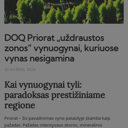
DOQ Priorat „uždraustos
zonos” vynuogynai, kuriuose
vynas nesigamina
30 birželio, 2026
Kai vynuogynai tyli:
paradoksas prestižiniame
regione
Priorat – šis pavadinimas vyno pasaulyje skamba kaip
pažadas. Pažadas intensyvaus skonio, mineralinio