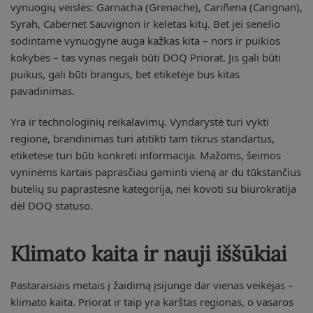
vynuogių veislės: Garnacha (Grenache), Cariñena (Carignan),
Syrah, Cabernet Sauvignon ir keletas kitų. Bet jei senelio
sodintame vynuogyne auga kažkas kita – nors ir puikios
kokybės – tas vynas negali būti DOQ Priorat. Jis gali būti
puikus, gali būti brangus, bet etiketėje bus kitas
pavadinimas.
Yra ir technologinių reikalavimų. Vyndarystė turi vykti
regione, brandinimas turi atitikti tam tikrus standartus,
etiketėse turi būti konkreti informacija. Mažoms, šeimos
vyninėms kartais paprasčiau gaminti vieną ar du tūkstančius
butelių su paprastesne kategorija, nei kovoti su biurokratija
dėl DOQ statuso.
Klimato kaita ir nauji iššūkiai
Pastaraisiais metais į žaidimą įsijungė dar vienas veikėjas –
klimato kaita. Priorat ir taip yra karštas regionas, o vasaros