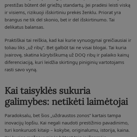
prestižas būtent dėl griežtų standartų. Jei pradėsi leisti viską
ir visiems, rizikuoji išskirtiniu prekės ženklu. Priorat yra
brangus ne tik dėl skonio, bet ir dėl išskirtinumo. Tai
delikatus balansas.
Praktiškai tai reiškia, kad kai kurie vynuogynai greičiausiai ir
toliau liks „už ribų”. Bet galbūt tai ne visai blogai. Tai kuria
įvairovę, skatina kūrybiškumą už DOQ ribų ir palaiko kainų
diferenciaciją, kuri leidžia skirtingų piniginių vartotojams
rasti savo vyną.
Kai taisyklės sukuria
galimybes: netikėti laimėtojai
Paradoksalu, bet šios „uždraustos zonos” kartais tampa
inovacijų lopšiu. Kai negali naudoti prestižinio pavadinimo,
turi konkuruoti kitaip – kokybe, originalumu, istorija, kaina.