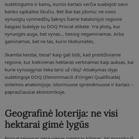
sudėtingumo ir kainų, kurios kartais verčia suabejoti savo
banko sąskaitos likučiu. Bet štai kas įdomu: ne visos
vynuogių vynmedžių šaknys šiame Katalonijos regione
baigiasi butelyje su DOQ Priorat etikete. Yra plotų, kur
vynuogės auga, bet vynas… tiesiog negaminamas. Arba
gaminamas, bet ne tas, kurio tikėtumėtės.
Skamba keistai, tiesa? Kaip gali būti, kad prestižiniame
regione, kur kiekvienas hektaras vertinamas kaip auksas, kai
kurie vynuogynai lieka tarsi už ribų? Atsakymas slypi
sudėtingoje DOQ (Denominació d’Origen Qualificada)
sistemos anatomijoje, istoriniuose sprendimuose ir kartais –
paprasčiausiai ekonomikoje.
Geografinė loterija: ne visi
hektarai gimė lygūs
Priorat regionas nėra vienas vientisas kilimas. Tai mozaika iš