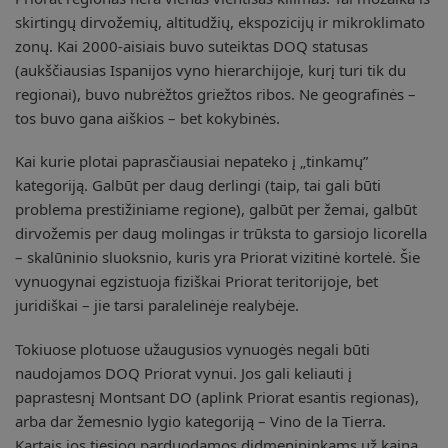
skirtingų dirvožemių, altitudžių, ekspozicijų ir mikroklimato
zonų. Kai 2000-aisiais buvo suteiktas DOQ statusas
(aukščiausias Ispanijos vyno hierarchijoje, kurį turi tik du
regionai), buvo nubrėžtos griežtos ribos. Ne geografinės –
tos buvo gana aiškios – bet kokybinės.
Kai kurie plotai paprasčiausiai nepateko į „tinkamų”
kategoriją. Galbūt per daug derlingi (taip, tai gali būti
problema prestižiniame regione), galbūt per žemai, galbūt
dirvožemis per daug molingas ir trūksta to garsiojo licorella
– skalūninio sluoksnio, kuris yra Priorat vizitinė kortelė. Šie
vynuogynai egzistuoja fiziškai Priorat teritorijoje, bet
juridiškai – jie tarsi paralelinėje realybėje.
Tokiuose plotuose užaugusios vynuogės negali būti
naudojamos DOQ Priorat vynui. Jos gali keliauti į
paprastesnį Montsant DO (aplink Priorat esantis regionas),
arba dar žemesnio lygio kategoriją – Vino de la Tierra.
Kartais jos tiesiog parduodamos didmenininkams už kainą,