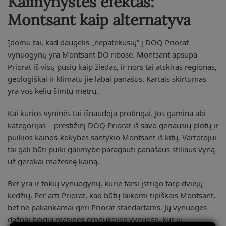
Kaimynystės efektas:
Montsant kaip alternatyva
Įdomu tai, kad daugelis „nepatekusių” į DOQ Priorat
vynuogynų yra Montsant DO ribose. Montsant apsupa
Priorat iš visų pusių kaip žiedas, ir nors tai atskiras regionas,
geologiškai ir klimatu jie labai panašūs. Kartais skirtumas
yra vos kelių šimtų metrų.
Kai kurios vyninės tai išnaudoja protingai. Jos gamina abi
kategorijas – prestižinį DOQ Priorat iš savo geriausių plotų ir
puikios kainos-kokybės santykio Montsant iš kitų. Vartotojui
tai gali būti puiki galimybė paragauti panašaus stiliaus vyną
už gerokai mažesnę kainą.
Bet yra ir tokių vynuogynų, kurie tarsi įstrigo tarp dviejų
kėdžių. Per arti Priorat, kad būtų laikomi tipiškais Montsant,
bet ne pakankamai geri Priorat standartams. Jų vynuogės
dažnai baigia masinės produkcijos vynuose, kur jų