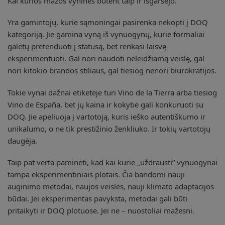
Kai kurios mažos vyninės būtent taip ir išgarsėjo.
Yra gamintojų, kurie sąmoningai pasirenka nekopti į DOQ
kategoriją. Jie gamina vyną iš vynuogynų, kurie formaliai
galėtų pretenduoti į statusą, bet renkasi laisvę
eksperimentuoti. Gal nori naudoti neleidžiamą veislę, gal
nori kitokio brandos stiliaus, gal tiesiog nenori biurokratijos.
Tokie vynai dažnai etiketėje turi Vino de la Tierra arba tiesiog
Vino de España, bet jų kaina ir kokybė gali konkuruoti su
DOQ. Jie apeliuoja į vartotoją, kuris ieško autentiškumo ir
unikalumo, o ne tik prestižinio ženkliuko. Ir tokių vartotojų
daugėja.
Taip pat verta paminėti, kad kai kurie „uždrausti” vynuogynai
tampa eksperimentiniais plotais. Čia bandomi nauji
auginimo metodai, naujos veislės, nauji klimato adaptacijos
būdai. Jei eksperimentas pavyksta, metodai gali būti
pritaikyti ir DOQ plotuose. Jei ne – nuostoliai mažesni.