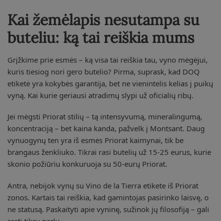
Kai žemėlapis nesutampa su
buteliu: ką tai reiškia mums
Grįžkime prie esmės – ką visa tai reiškia tau, vyno mėgėjui,
kuris tiesiog nori gero butelio? Pirma, suprask, kad DOQ
etiketė yra kokybės garantija, bet ne vienintelis kelias į puikų
vyną. Kai kurie geriausi atradimų slypi už oficialių ribų.
Jei mėgsti Priorat stilių – tą intensyvumą, mineralingumą,
koncentraciją – bet kaina kanda, pažvelk į Montsant. Daug
vynuogynų ten yra iš esmės Priorat kaimynai, tik be
brangaus ženkliuko. Tikrai rasi butelių už 15-25 eurus, kurie
skonio požiūriu konkuruoja su 50-eurų Priorat.
Antra, nebijok vynų su Vino de la Tierra etikete iš Priorat
zonos. Kartais tai reiškia, kad gamintojas pasirinko laisvę, o
ne statusą. Paskaityti apie vyninę, sužinok jų filosofiją – gali
rasti tikrų perlų.