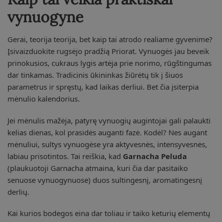
vynuogyne
Gerai, teorija teorija, bet kaip tai atrodo realiame gyvenime?
Įsivaizduokite rugsėjo pradžią Priorat. Vynuogės jau beveik
prinokusios, cukraus lygis artėja prie norimo, rūgštingumas
dar tinkamas. Tradicinis ūkininkas žiūrėtų tik į šiuos
parametrus ir spręstų, kad laikas derliui. Bet čia įsiterpia
mėnulio kalendorius.
Jei mėnulis mažėja, patyrę vynuogių augintojai gali palaukti
kelias dienas, kol prasidės auganti fazė. Kodėl? Nes augant
mėnuliui, sultys vynuogėse yra aktyvesnės, intensyvesnės,
labiau prisotintos. Tai reiškia, kad
Garnacha Peluda
(plaukuotoji Garnacha atmaina, kuri čia dar pasitaiko
senuose vynuogynuose) duos sultingesnį, aromatingesnį
derlių.
Kai kurios bodegos eina dar toliau ir taiko keturių elementų