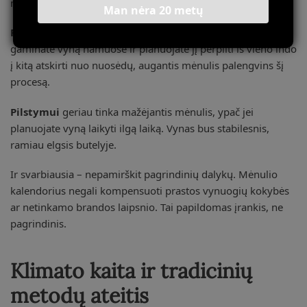
mažiau išreikšti.
Man nėra 20 metų
Perpylimui ir aeracijai
taip pat rinkitės augantį mėnulį. Jei
gaminate vyną namuose ir planuojate jį perpilti iš vieno indo
į kitą atskirti nuo nuosėdų, augantis mėnulis palengvins šį
procesą.
Pilstymui
geriau tinka mažėjantis mėnulis, ypač jei
planuojate vyną laikyti ilgą laiką. Vynas bus stabilesnis,
ramiau elgsis butelyje.
Ir svarbiausia – nepamirškit pagrindinių dalykų. Mėnulio
kalendorius negali kompensuoti prastos vynuogių kokybės
ar netinkamo brandos laipsnio. Tai papildomas įrankis, ne
pagrindinis.
Klimato kaita ir tradicinių
metodų ateitis