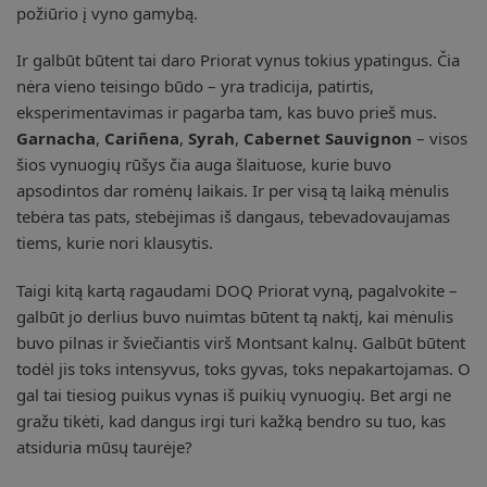
požiūrio į vyno gamybą.
Ir galbūt būtent tai daro Priorat vynus tokius ypatingus. Čia
nėra vieno teisingo būdo – yra tradicija, patirtis,
eksperimentavimas ir pagarba tam, kas buvo prieš mus.
Garnacha
,
Cariñena
,
Syrah
,
Cabernet Sauvignon
– visos
šios vynuogių rūšys čia auga šlaituose, kurie buvo
apsodintos dar romėnų laikais. Ir per visą tą laiką mėnulis
tebėra tas pats, stebėjimas iš dangaus, tebevadovaujamas
tiems, kurie nori klausytis.
Taigi kitą kartą ragaudami DOQ Priorat vyną, pagalvokite –
galbūt jo derlius buvo nuimtas būtent tą naktį, kai mėnulis
buvo pilnas ir šviečiantis virš Montsant kalnų. Galbūt būtent
todėl jis toks intensyvus, toks gyvas, toks nepakartojamas. O
gal tai tiesiog puikus vynas iš puikių vynuogių. Bet argi ne
gražu tikėti, kad dangus irgi turi kažką bendro su tuo, kas
atsiduria mūsų taurėje?