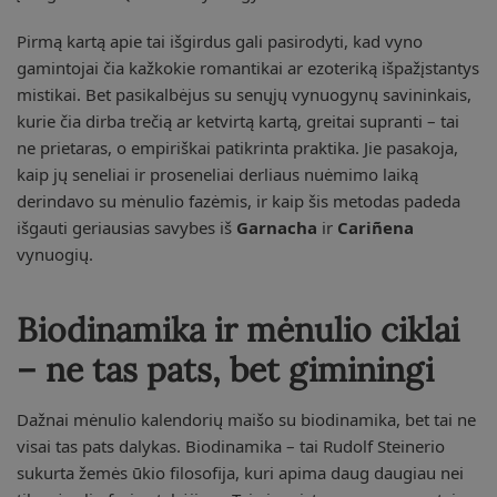
Pirmą kartą apie tai išgirdus gali pasirodyti, kad vyno
gamintojai čia kažkokie romantikai ar ezoteriką išpažįstantys
mistikai. Bet pasikalbėjus su senųjų vynuogynų savininkais,
kurie čia dirba trečią ar ketvirtą kartą, greitai supranti – tai
ne prietaras, o empiriškai patikrinta praktika. Jie pasakoja,
kaip jų seneliai ir proseneliai derliaus nuėmimo laiką
derindavo su mėnulio fazėmis, ir kaip šis metodas padeda
išgauti geriausias savybes iš
Garnacha
ir
Cariñena
vynuogių.
Biodinamika ir mėnulio ciklai
– ne tas pats, bet giminingi
Dažnai mėnulio kalendorių maišo su biodinamika, bet tai ne
visai tas pats dalykas. Biodinamika – tai Rudolf Steinerio
sukurta žemės ūkio filosofija, kuri apima daug daugiau nei