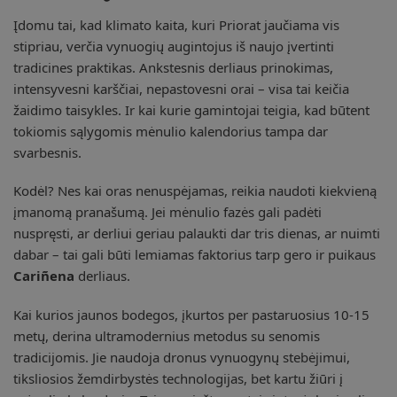
Įdomu tai, kad klimato kaita, kuri Priorat jaučiama vis
stipriau, verčia vynuogių augintojus iš naujo įvertinti
tradicines praktikas. Ankstesnis derliaus prinokimas,
intensyvesni karščiai, nepastovesni orai – visa tai keičia
žaidimo taisykles. Ir kai kurie gamintojai teigia, kad būtent
tokiomis sąlygomis mėnulio kalendorius tampa dar
svarbesnis.
Kodėl? Nes kai oras nenuspėjamas, reikia naudoti kiekvieną
įmanomą pranašumą. Jei mėnulio fazės gali padėti
nuspręsti, ar derliui geriau palaukti dar tris dienas, ar nuimti
dabar – tai gali būti lemiamas faktorius tarp gero ir puikaus
Cariñena
derliaus.
Kai kurios jaunos bodegos, įkurtos per pastaruosius 10-15
metų, derina ultramodernius metodus su senomis
tradicijomis. Jie naudoja dronus vynuogynų stebėjimui,
tiksliosios žemdirbystės technologijas, bet kartu žiūri į