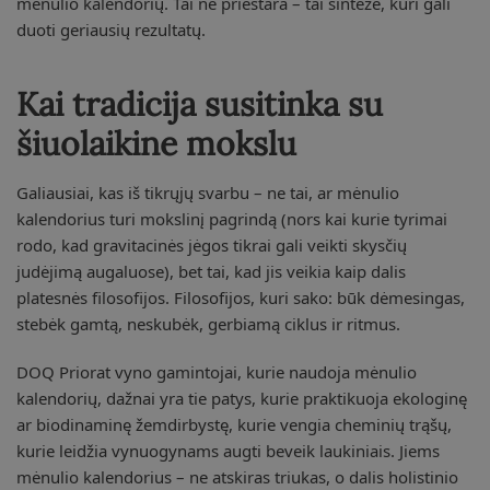
mėnulio kalendorių. Tai ne prieštara – tai sintezė, kuri gali
duoti geriausių rezultatų.
Kai tradicija susitinka su
šiuolaikine mokslu
Galiausiai, kas iš tikrųjų svarbu – ne tai, ar mėnulio
kalendorius turi mokslinį pagrindą (nors kai kurie tyrimai
rodo, kad gravitacinės jėgos tikrai gali veikti skysčių
judėjimą augaluose), bet tai, kad jis veikia kaip dalis
platesnės filosofijos. Filosofijos, kuri sako: būk dėmesingas,
stebėk gamtą, neskubėk, gerbiamą ciklus ir ritmus.
DOQ Priorat vyno gamintojai, kurie naudoja mėnulio
kalendorių, dažnai yra tie patys, kurie praktikuoja ekologinę
ar biodinaminę žemdirbystę, kurie vengia cheminių trąšų,
kurie leidžia vynuogynams augti beveik laukiniais. Jiems
mėnulio kalendorius – ne atskiras triukas, o dalis holistinio