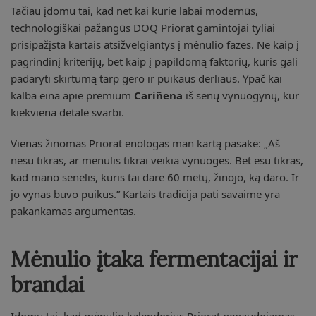
Tačiau įdomu tai, kad net kai kurie labai modernūs,
technologiškai pažangūs DOQ Priorat gamintojai tyliai
prisipažįsta kartais atsižvelgiantys į mėnulio fazes. Ne kaip į
pagrindinį kriterijų, bet kaip į papildomą faktorių, kuris gali
padaryti skirtumą tarp gero ir puikaus derliaus. Ypač kai
kalba eina apie premium
Cariñena
iš senų vynuogynų, kur
kiekviena detalė svarbi.
Vienas žinomas Priorat enologas man kartą pasakė: „Aš
nesu tikras, ar mėnulis tikrai veikia vynuoges. Bet esu tikras,
kad mano senelis, kuris tai darė 60 metų, žinojo, ką daro. Ir
jo vynas buvo puikus.” Kartais tradicija pati savaime yra
pakankamas argumentas.
Mėnulio įtaka fermentacijai ir
brandai