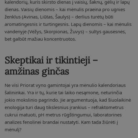
kalendorių, kuris skirsto dienas į vaisių, šaknų, gėlių ir lapų
dienas. Vaisių dienomis – kai mėnulis praeina pro ugnies
ženklus (Avinas, Liūtas, Šaulys) – derlius turėtų būti
aromatingesnis ir turtingesnis. Lapų dienomis – kai mėnulis
vandenyje (Vėžys, Skorpionas, Žuvys) – sultys gausesnės,
bet galbūt mažiau koncentruotos.
Skeptikai ir tikintieji –
amžinas ginčas
Ne visi Priorat vyno gamintojai yra mėnulio kalendoriaus
šalininkai. Yra ir tų, kurie tai laiko nesąmone, neturinčia
jokio mokslinio pagrindo. Jie argumentuoja, kad šiuolaikinė
enologija turi daug tikslesnius įrankius – refraktometrus
cukrui matuoti, pH metrus rūgštingumui, laboratorines
analizes fenolinei brandai nustatyti. Kam tada žiūrėti į
mėnulį?