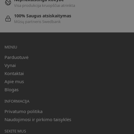
Visa produkcija kruopščiai atrinkta
100% Saugus atsiskaitymas
Mūsų partneris Swedbank
MENIU
Parduotuvė
Vynai
Kontaktai
Apie mus
Blogas
INFORMACIJA
Privatumo politika
Naudojimosi ir pirkimo taisyklės
SEKITE MUS