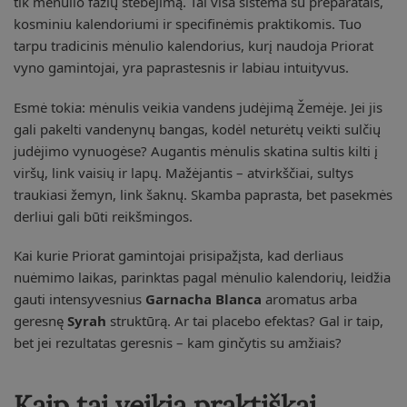
tik mėnulio fazių stebėjimą. Tai visa sistema su preparatais,
kosminiu kalendoriumi ir specifinėmis praktikomis. Tuo
tarpu tradicinis mėnulio kalendorius, kurį naudoja Priorat
vyno gamintojai, yra paprastesnis ir labiau intuityvus.
Esmė tokia: mėnulis veikia vandens judėjimą Žemėje. Jei jis
gali pakelti vandenynų bangas, kodėl neturėtų veikti sulčių
judėjimo vynuogėse? Augantis mėnulis skatina sultis kilti į
viršų, link vaisių ir lapų. Mažėjantis – atvirkščiai, sultys
traukiasi žemyn, link šaknų. Skamba paprasta, bet pasekmės
derliui gali būti reikšmingos.
Kai kurie Priorat gamintojai prisipažįsta, kad derliaus
nuėmimo laikas, parinktas pagal mėnulio kalendorių, leidžia
gauti intensyvesnius
Garnacha Blanca
aromatus arba
geresnę
Syrah
struktūrą. Ar tai placebo efektas? Gal ir taip,
bet jei rezultatas geresnis – kam ginčytis su amžiais?
Kaip tai veikia praktiškai