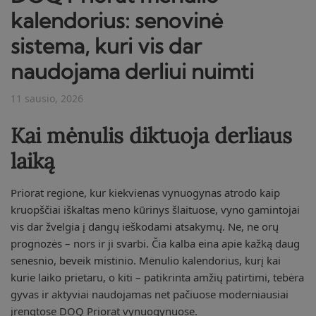
kalendorius: senovinė
sistema, kuri vis dar
naudojama derliui nuimti
11 sausio, 2026
Kai mėnulis diktuoja derliaus
laiką
Priorat regione, kur kiekvienas vynuogynas atrodo kaip
kruopščiai iškaltas meno kūrinys šlaituose, vyno gamintojai
vis dar žvelgia į dangų ieškodami atsakymų. Ne, ne orų
prognozės – nors ir ji svarbi. Čia kalba eina apie kažką daug
senesnio, beveik mistinio. Mėnulio kalendorius, kurį kai
kurie laiko prietaru, o kiti – patikrinta amžių patirtimi, tebėra
gyvas ir aktyviai naudojamas net pačiuose moderniausiai
įrengtose DOQ Priorat vynuogynuose.