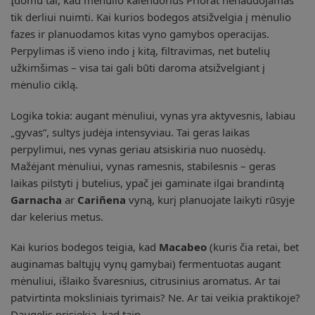
Įdomu tai, kad mėnulio kalendorius Priorat nenaudojamas
tik derliui nuimti. Kai kurios bodegos atsižvelgia į mėnulio
fazes ir planuodamos kitas vyno gamybos operacijas.
Perpylimas iš vieno indo į kitą, filtravimas, net butelių
užkimšimas – visa tai gali būti daroma atsižvelgiant į
mėnulio ciklą.
Logika tokia: augant mėnuliui, vynas yra aktyvesnis, labiau
„gyvas”, sultys judėja intensyviau. Tai geras laikas
perpylimui, nes vynas geriau atsiskiria nuo nuosėdų.
Mažėjant mėnuliui, vynas ramesnis, stabilesnis – geras
laikas pilstyti į butelius, ypač jei gaminate ilgai brandintą
Garnacha
ar
Cariñena
vyną, kurį planuojate laikyti rūsyje
dar kelerius metus.
Kai kurios bodegos teigia, kad
Macabeo
(kuris čia retai, bet
auginamas baltųjų vynų gamybai) fermentuotas augant
mėnuliui, išlaiko švaresnius, citrusinius aromatus. Ar tai
patvirtinta moksliniais tyrimais? Ne. Ar tai veikia praktikoje?
Daugelis prisiekia, kad taip.