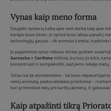
Vynas kaip meno forma
Daugelis vyndarių kalba apie savo darbą kaip apie meną,
kūrėjas buvo kitoks. Jo vyninė buvo labiau panaši į m
technologijų gausos – tik esminiai įrankiai, tradicinė
Jo pagamintas vynas nebuvo skirtas greitam suvartojimu
Garnacha
ir
Cariñena
mišiniai, kuriuos jis kūrė, kart
koncentruoti ir kompleksiški, kad jiems reikėjo metų, k
Tačiau kai jie atsiskleisdavo – tai buvo nepakartojama
vaisių aromatą, paskui ateidavo prieskoniai – rozmarina
kuri primindavo lietų ant karštų akmenų. Ir galiausiai
Kaip atpažinti tikrą Priorat