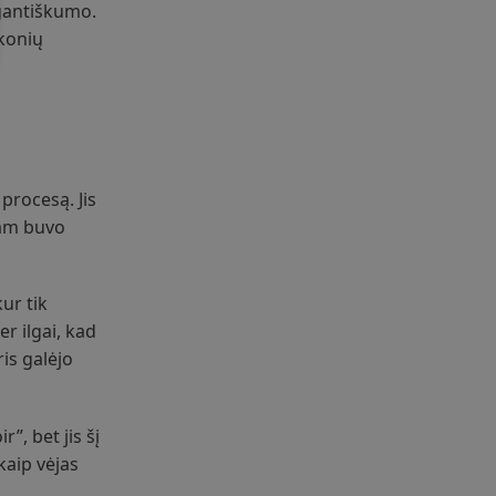
egantiškumo.
skonių
 procesą. Jis
jam buvo
ur tik
r ilgai, kad
is galėjo
”, bet jis šį
kaip vėjas