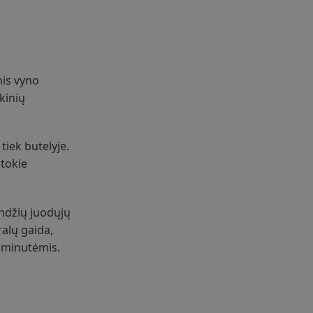
nis vyno
kinių
tiek butelyje.
tokie
andžių juodųjų
ralų gaida,
e minutėmis.