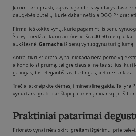
Jei norite suprasti, ką šis legendinis vyndarys davė Pri
daugybės butelių, kurie dabar nešioja DOQ Priorat etik
Pirma, ieškokite vynų, kurie pagaminti iš senų vynuogy
Šie vynmedžiai, kurių amžius viršija 40-50 metų, o ka
aukštesnė.
Garnacha
iš senų vynuogynų turi gilumą i
Antra, tikri Priorato vynai niekada nėra pernelyg ekstr
alkoholio stiprumą, tai greičiausiai ne tas stilius, ku
galingas, bet elegantiškas, turtingas, bet ne sunkus.
Trečia, atkreipkite dėmesį į mineralinę gaidą. Tai yra Pr
vynui tarsi grafito ar šlapių akmenų niuansų. Jei šito n
Praktiniai patarimai degust
Priorato vynai nėra skirti greitam išgėrimui prie televi