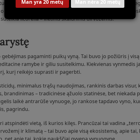
Man yra 20 metų
Man nėra 20 metų
turtingi mineralais gėrimai, kurie turėjo tiek galios, tiek el
 o kaip tikras charakteris – su juodųjų vaisių aromatu, prie
uteikia licorella – vietinis skalūninis dirvožemis.
darystę
o gebėjimas pagaminti puikų vyną. Tai buvo jo požiūris į visą
editacine ramybe ir giliu susitelkimu. Kiekvienas vynmedis 
, kurį reikėjo suprasti ir pagerbti.
icidų, minimalus trąšų naudojimas, rankinis darbas visur, k
brandinimas – tradicinėse ąžuolo statinėse, bet niekada pe
ugelis laikė antrarūše vynuoge, jo rankose tapdavo vyno, kur
is, pagrindu.
atspindėti vietą, iš kurios kilęs. Prancūzai tai vadina „terroir
rvožemį ir klimatą – tai buvo apie visą ekosistemą, apie tai, 
to, net apie tai, kokie paukščiai gyvena vynuogyne.