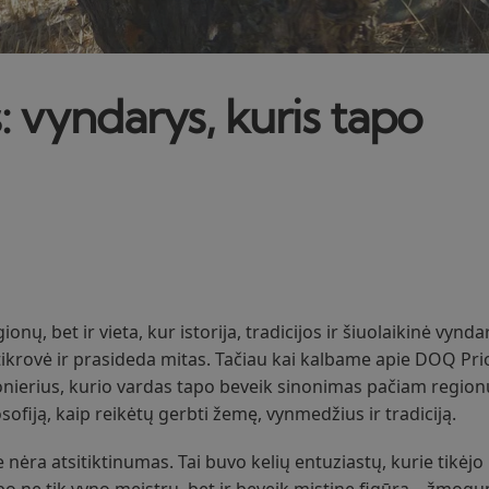
 vyndarys, kuris tapo
ionų, bet ir vieta, kur istorija, tradicijos ir šiuolaikinė vynd
i tikrovė ir prasideda mitas. Tačiau kai kalbame apie DOQ Prio
 pionierius, kurio vardas tapo beveik sinonimas pačiam regionu
losofiją, kaip reikėtų gerbti žemę, vynmedžius ir tradiciją.
ėra atsitiktinumas. Tai buvo kelių entuziastų, kurie tikėjo