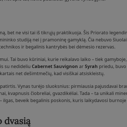
 bet ne visi tai iš tikrųjų praktikuoja. Šis Priorato legendi
enininko studiją nei į pramoninę gamyklą. Čia nebuvo šiuolai
s technikos ir begalinis kantrybės bei dėmesio rezervas.
i. Tai buvo kūriniai, kurie reikalavo laiko – tiek gamyboje, 
ais su nedideliu
Cabernet Sauvignon
ar
Syrah
priedu, buvo 
artais net dešimtmečių, kad visiškai atsiskleistų.
 patirtis. Vynas turėjo sluoksnius: pirmiausia pajusdavai br
i, kvapnusis čiobreliai, gvazdikėliai. Tada – ta unikali mine
 – ilgas, beveik begalinis poskonis, kuris laikydavosi burnoj
o dvasią