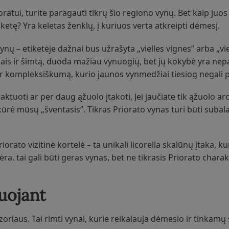
oratui, turite paragauti tikrų šio regiono vynų. Bet kaip juos
etę? Yra keletas ženklų, į kuriuos verta atkreipti dėmesį.
nų – etiketėje dažnai bus užrašyta „vielles vignes” arba „vi
rtais ir šimtą, duoda mažiau vynuogių, bet jų kokybė yra ne
r kompleksiškumą, kurio jaunos vynmedžiai tiesiog negali p
aktuoti ar per daug ąžuolo įtakoti. Jei jaučiate tik ąžuolo ar
rį kūrė mūsų „šventasis”. Tikras Priorato vynas turi būti suba
iorato vizitinė kortelė – ta unikali licorella skalūnų įtaka, ku
ėra, tai gali būti geras vynas, bet ne tikrasis Priorato charak
uojant
zoriaus. Tai rimti vynai, kurie reikalauja dėmesio ir tinkamų 