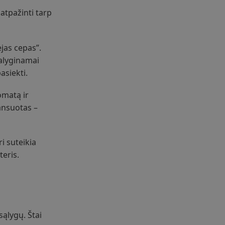
 atpažinti tarp
ejas cepas”.
palyginamai
asiekti.
omatą ir
lansuotas –
ri suteikia
teris.
sąlygų. Štai