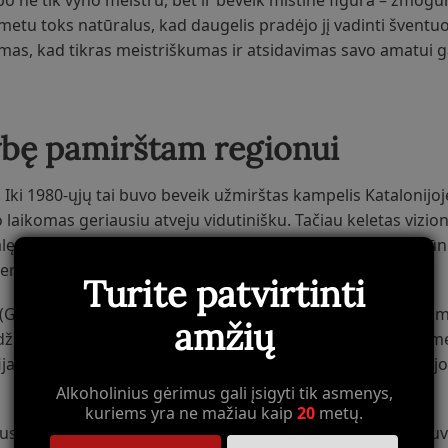
apo ne tik vyno meistru, bet ir beveik mistine figūra – žmogu
metu toks natūralus, kad daugelis pradėjo jį vadinti šventuo
imas, kad tikras meistriškumas ir atsidavimas savo amatui ga
ybę pamirštam regionui
 Iki 1980-ųjų tai buvo beveik užmirštas kampelis Katalonijoj
laikomas geriausiu atveju vidutinišku. Tačiau keletas vizioni
lę dirvą, senas vynmedžių šaknis, kurios siekė giliai į skalū
eriausiais pasaulyje.
Turite patvirtinti
a (Grenache) ir Cariñena (Carignan) vynuogynais, kai daugu
amžių
edžių šaknys, kai kurios iš jų siekiančios daugiau nei šimtą me
fija buvo paprasta, bet revoliucinga: kuo mažiau intervencijo
Alkoholinius gėrimus gali įsigyti tik asmenys,
kuriems yra ne mažiau kaip
20
metų.
iaus Priorato vynai, vyno pasaulis buvo priblokštas. Tai nebuv