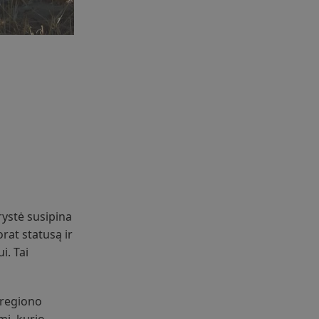
arystė susipina
rat statusą ir
i. Tai
 regiono