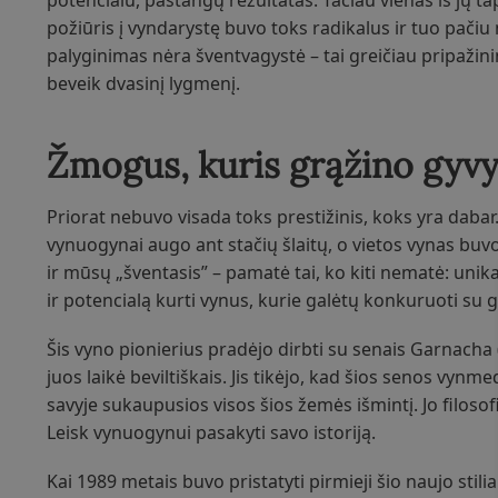
potencialu, pastangų rezultatas. Tačiau vienas iš jų t
požiūris į vyndarystę buvo toks radikalus ir tuo pačiu 
palyginimas nėra šventvagystė – tai greičiau pripažin
beveik dvasinį lygmenį.
Žmogus, kuris grąžino gyv
Priorat nebuvo visada toks prestižinis, koks yra dabar.
vynuogynai augo ant stačių šlaitų, o vietos vynas buvo 
ir mūsų „šventasis” – pamatė tai, ko kiti nematė: unika
ir potencialą kurti vynus, kurie galėtų konkuruoti su g
Šis vyno pionierius pradėjo dirbti su senais Garnach
juos laikė beviltiškais. Jis tikėjo, kad šios senos vynm
savyje sukaupusios visos šios žemės išmintį. Jo filoso
Leisk vynuogynui pasakyti savo istoriją.
Kai 1989 metais buvo pristatyti pirmieji šio naujo stil