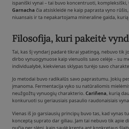
ispaniški vynai – tai buvo koncentruoti, kompleksiški, 
Garnacha
čia atsiskleidė ne kaip paprasta vyno rūšis,
niuansais ir ta nepakartojama mineraline gaida, kurią s
Filosofija, kuri pakeitė vyn
Tai, kas šį vyndarį padarė tikrai ypatingą, nebuvo tik j
dirbo vynuogynuose kaip vienuolis savo celėje – su m
individualybė, kiekvienas sklypas turėjo savo charakterį
Jo metodai buvo radikalūs savo paprastumu. Jokių pest
įmanoma. Fermentacija vyko su natūraliomis mielėmis, 
neužgožtų vynuogių charakterio.
Cariñena
, kurią da
konkuruoti su geriausiais pasaulio raudonaisiais vyna
Vienas iš jo garsiausių principų buvo tas, kad vynas turi 
konceptą suprato dar giliau. Jam tai nebuvo tik apie di
pučia per slėnį, kaip saulė krenta ant konkretaus šlai