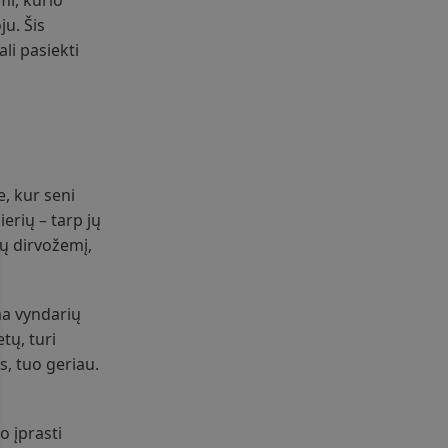
mi, kurio
ju. Šis
li pasiekti
e, kur seni
erių – tarp jų
nų dirvožemį,
ma vyndarių
tų, turi
s, tuo geriau.
o įprasti