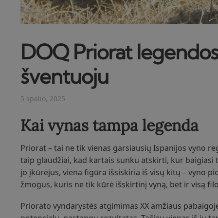
DOQ Priorat legendos:
šventuoju
5 spalio, 2025
Kai vynas tampa legenda
Priorat – tai ne tik vienas garsiausių Ispanijos vyno reg
taip glaudžiai, kad kartais sunku atskirti, kur baigias
jo įkūrėjus, viena figūra išsiskiria iš visų kitų – vyno
žmogus, kuris ne tik kūrė išskirtinį vyną, bet ir visą fi
Priorato vyndarystės atgimimas XX amžiaus pabaigoje n