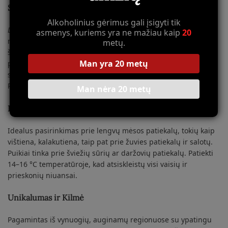
Skonis ir Aromatas
Alkoholinius gėrimus gali įsigyti tik
Les Crestes 2023
kvapai atskleidžia gaivų raudonųjų uogų
asmenys, kuriems yra ne mažiau kaip
20
mišinį – braškes, avietes ir spanguoles. Skonyje dominuoja
metų.
šviežios, ryškios vaisių natos, kurias papildo švelnios
Man yra 20 metų
prieskonių užuominos. Vynas pasižymi puikiu balansavimu,
su švelniais taninais ir gerai subalansuotu rūgštingumu.
Poskonis ilgai išlieka, su švariu ir gaiviu užbaigimu.
Man nėra 20 metų
Patiekimas ir Pasiūlymai
Idealus pasirinkimas prie lengvų mėsos patiekalų, tokių kaip
vištiena, kalakutiena, taip pat prie žuvies patiekalų ir salotų.
Puikiai tinka prie šviežių sūrių ar daržovių patiekalų. Patiekti
14–16 °C temperatūroje, kad atsiskleistų visi vaisių ir
prieskonių niuansai.
Unikalumas ir Kilmė
Pagamintas iš vynuogių, auginamų regionuose su ypatingu