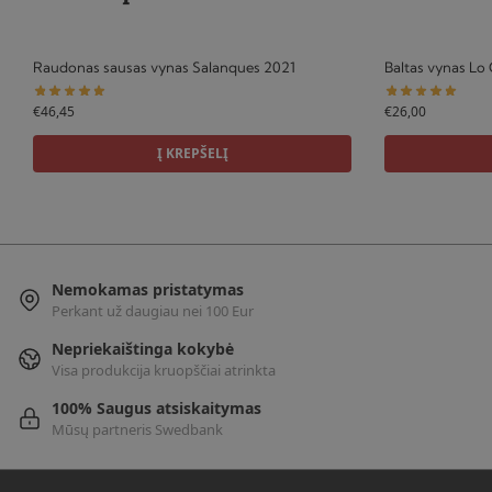
Raudonas sausas vynas Salanques 2021
Baltas vynas Lo
€
46,45
€
26,00
Į KREPŠELĮ
Nemokamas pristatymas
Perkant už daugiau nei 100 Eur
Nepriekaištinga kokybė
Visa produkcija kruopščiai atrinkta
100% Saugus atsiskaitymas
Mūsų partneris Swedbank