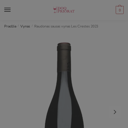
Skip
Skip
to
to
0
navigation
content
Pradžia
/
Vynas
/
Raudonas sausas vynas Les Crestes 2023