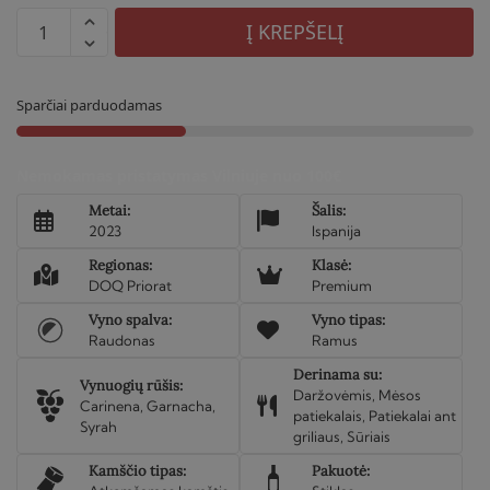
produkto
Į KREPŠELĮ
kiekis:
Raudonas
sausas
Sparčiai parduodamas
vynas
Les
Nemokamas pristatymas Vilniuje nuo 100€
Crestes
2023
Metai:
Šalis:
2023
Ispanija
Regionas:
Klasė:
DOQ Priorat
Premium
Vyno spalva:
Vyno tipas:
Raudonas
Ramus
Derinama su:
Vynuogių rūšis:
Daržovėmis, Mėsos
Carinena, Garnacha,
patiekalais, Patiekalai ant
Syrah
griliaus, Sūriais
Kamščio tipas:
Pakuotė: