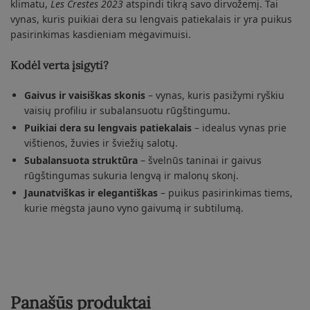
klimatu,
Les Crestes 2023
atspindi tikrą savo dirvožemį. Tai
vynas, kuris puikiai dera su lengvais patiekalais ir yra puikus
pasirinkimas kasdieniam mėgavimuisi.
Kodėl verta įsigyti?
Gaivus ir vaisiškas skonis
– vynas, kuris pasižymi ryškiu
vaisių profiliu ir subalansuotu rūgštingumu.
Puikiai dera su lengvais patiekalais
– idealus vynas prie
vištienos, žuvies ir šviežių salotų.
Subalansuota struktūra
– švelnūs taninai ir gaivus
rūgštingumas sukuria lengvą ir malonų skonį.
Jaunatviškas ir elegantiškas
– puikus pasirinkimas tiems,
kurie mėgsta jauno vyno gaivumą ir subtilumą.
Panašūs produktai