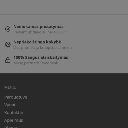
Nemokamas pristatymas
Perkant už daugiau nei 100 Eur
Nepriekaištinga kokybė
Visa produkcija kruopščiai atrinkta
100% Saugus atsiskaitymas
Mūsų partneris Swedbank
MENIU
Parduotuvė
Vynai
Kontaktai
Apie mus
Blogas