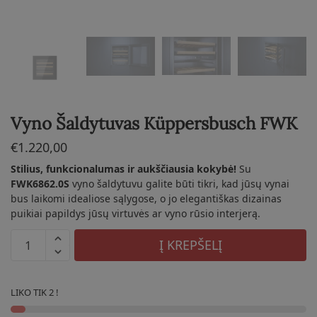
Vyno Šaldytuvas Küppersbusch FWK
€
1.220,00
Stilius, funkcionalumas ir aukščiausia kokybė!
Su
FWK6862.0S
vyno šaldytuvu galite būti tikri, kad jūsų vynai
bus laikomi idealiose sąlygose, o jo elegantiškas dizainas
puikiai papildys jūsų virtuvės ar vyno rūsio interjerą.
produkto
Į KREPŠELĮ
kiekis:
Vyno
Šaldytuvas
LIKO TIK 2 !
Küppersbusch