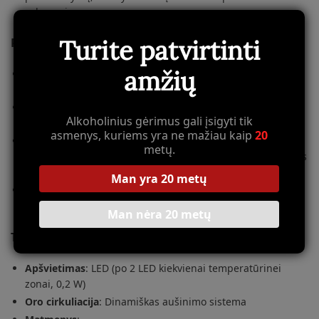
sąlygomis.
Turite patvirtinti
Praktiškos savybės:
amžių
Ištraukiamos medinės lentynėlės
: 3 ištraukiamos
lentynėlės leidžia lengvai pasiekti bet kurį butelį.
Akustiniai signalai
: Apsaugos mechanizmas įspėja apie
Alkoholinius gėrimus gali įsigyti tik
bet kokius netikėtus temperatūros pokyčius ar klaidas.
asmenys, kuriems yra ne mažiau kaip
20
Papildoma drėgmės kontrolė
: Vandens talpykla užtikrina
metų.
reikiamą drėgmės lygį, kad vynas būtų laikomas idealiomis
sąlygomis.
Man yra 20 metų
Lengvas atidarymas
: Modernus
touch-to-open
sistema
leidžia patogiai atidaryti šaldytuvą, net jei rankos užimtos.
Man nėra 20 metų
Techninės detalės:
Apšvietimas
: LED (po 2 LED kiekvienai temperatūrinei
zonai, 0,2 W)
Oro cirkuliacija
: Dinamiškas aušinimo sistema