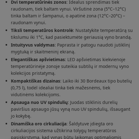
Dvi temperatūrinės zonos
: Idealus sprendimas tiek
raudonam, tiek baltam vynui. Viršutinė zona (5°C–12°C)
tinka baltam ir šampanui, o apatinė zona (12°C–20°C) –
raudonam vynui.
Tiksli temperatūros kontrolė
: Nustatykite temperatūrą su
tikslumu iki 1°C, kad pasiektumėte geriausią vyno brandą.
Intuityvus valdymas
: Paprasta ir patogu naudoti jutiklinį
mygtuką ir skaitmeninį ekraną.
Elegantiškas apšvietimas
: LED apšvietimas kiekvienoje
temperatūrinėje zonoje suteikia subtilų ir modernų vyno
kolekcijos pristatymą.
Kompaktiškas dizainas
: Laiko iki 30 Bordeaux tipo butelių
(0,75 l), todėl idealiai tinka tiek mažesnėms, tiek
vidutinėms kolekcijoms.
Apsauga nuo UV spindulių
: Juodas stiklinis durelių
paviršius apsaugo jūsų vyną nuo UV spindulių, išsaugant
jo kokybę.
Dinamiška oro cirkuliacija
: Šaldytuve įdiegta oro
cirkuliacijos sistema užtikrina tolygų temperatūros
pasiskirstymą, kad vynas būtų laikomas optimaliomis