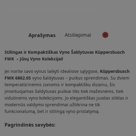
FWK
Nemokamas pristatymas Vilniuje nuo 100€
Atsiliepimai
Aprašymas
0
Stilingas ir Kompaktiškas Vyno Šaldytuvas Küppersbusch
FWK – Jūsų Vyno Kolekcijai!
Jei norite savo vynus laikyti idealiose sąlygose,
Küppersbusch
FWK
6862.0S
vyno šaldytuvas – puikus sprendimas. Su dviem
temperatūrinėmis zonomis ir kompaktišku dizainu, šis
įmontuojamas šaldytuvas puikiai tiks tiek mažesnėms, tiek
vidutinėms vyno kolekcijoms. Jo elegantiškas juodas stiklas ir
modernūs valdymo sprendimai užtikrina ne tik
funkcionalumą, bet ir stilingą vyno pristatymą.
Pagrindinės savybės: