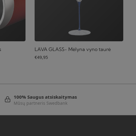
s
LAVA GLASS- Mėlyna vyno taurė
€
49,95
100% Saugus atsiskaitymas
Mūsų partneris Swedbank