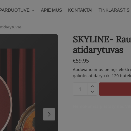
PARDUOTUVĖ
APIE MUS
KONTAKTAI
TINKLARAŠTIS
atidarytuvas
SKYLINE- Raud
atidarytuvas
€
59,95
Apdovanojimus pelnęs elektri
galintis atidaryti iki 120 but
produkto
kiekis:
SKYLINE-
Nemokamas pristatymas Viln
Raudonas
elektrinis
vyno
atidarytuvas