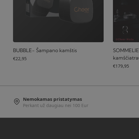
BUBBLE- Šampano kamštis
SOMMELIER
kamščiatrau
€
22,95
€
179,95
Nemokamas pristatymas
Perkant už daugiau nei 100 Eur