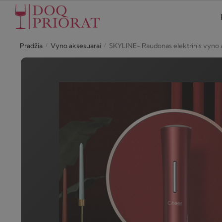
Skip
Skip
to
to
navigation
content
/
/
Pradžia
Vyno aksesuarai
SKYLINE- Raudonas elektrinis vyno 