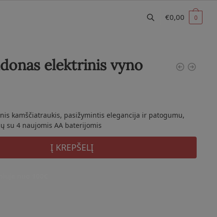
€
0,00
0
onas elektrinis vyno
nis kamščiatraukis, pasižymintis elegancija ir patogumu,
elių su 4 naujomis AA baterijomis
Į KREPŠELĮ
iuje nuo 100€