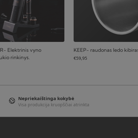
- Elektrinis vyno
KEEP- raudonas ledo kibira
kio rinkinys.
€
59,95
Nepriekaištinga kokybė
Visa produkcija kruopščiai atrinkta