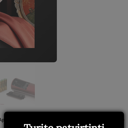
Aprašymas
Papildoma informacija
Atsiliepimai
0
Turite patvirtinti