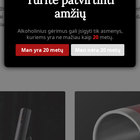
pažiba. 2018 m. pelnęs „Good Design“ apdovanojimą, šis kam
amžių
i – itin dinamiškam miestui, kuriame įsikūrusi „CHEER Moda
ia atidaryti vyno butelį vos per 5 sekundes.
Alkoholinius gėrimus gali įsigyti tik asmenys,
kuriems yra ne mažiau kaip
20
metų.
Man yra 20 metų
Man nėra 20 metų