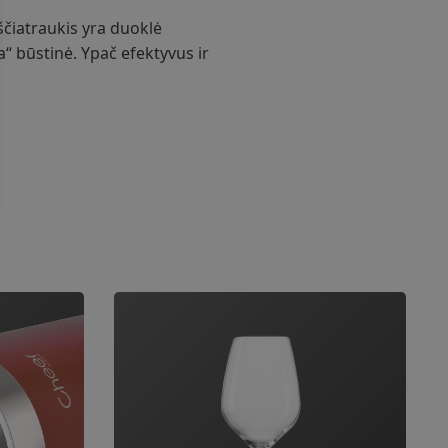
ščiatraukis yra duoklė
“ būstinė. Ypač efektyvus ir