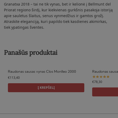
Granatxa 2018 – tai ne tik vynas, bet ir kelionė į Bellmunt del
Priorat regiono širdį, kur kiekvienas gurkšnis pasakoja istoriją
apie saulėtus šlaitus, senus vynmedžius ir gamtos grožį.
Atraskite eleganciją, kuri papildo tiek kasdienes akimirkas,
tiek ypatingas šventes.
Panašūs produktai
Raudonas sausas vynas Clos Monlleo 2000
Raudonas sausa
€
113,40
€
78,30
Į KREPŠELĮ