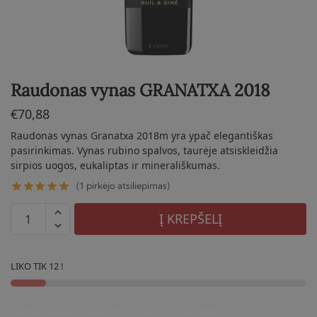
Raudonas vynas GRANATXA 2018
€
70,88
Raudonas vynas Granatxa 2018m yra ypač elegantiškas
pasirinkimas. Vynas rubino spalvos, taurėje atsiskleidžia
sirpios uogos, eukaliptas ir minerališkumas.
1
(
pirkėjo atsiliepimas)
produkto
Į KREPŠELĮ
kiekis:
Raudonas
vynas
LIKO TIK 12 !
GRANATXA
2018
Nemokamas pristatymas Vilniuje nuo 100€