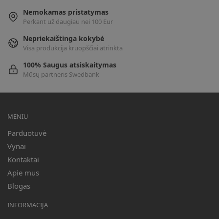
Nemokamas pristatymas
Perkant už daugiau nei 100 Eur
Nepriekaištinga kokybė
Visa produkcija kruopščiai atrinkta
100% Saugus atsiskaitymas
Mūsų partneris Swedbank
MENIU
Parduotuvė
Vynai
Kontaktai
Apie mus
Blogas
INFORMACIJA