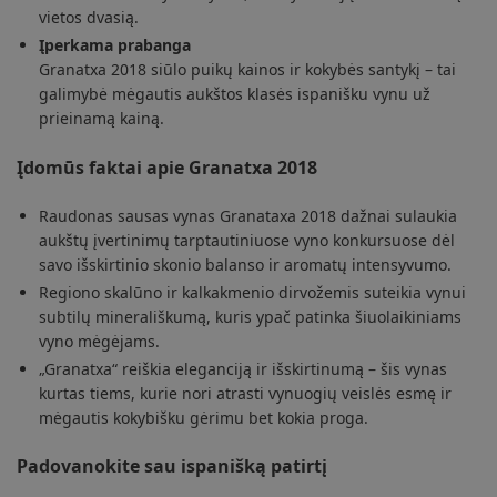
vietos dvasią.
Įperkama prabanga
Granatxa 2018 siūlo puikų kainos ir kokybės santykį – tai
galimybė mėgautis aukštos klasės ispanišku vynu už
prieinamą kainą.
Įdomūs faktai apie Granatxa 2018
Raudonas sausas vynas Granataxa 2018 dažnai sulaukia
aukštų įvertinimų tarptautiniuose vyno konkursuose dėl
savo išskirtinio skonio balanso ir aromatų intensyvumo.
Regiono skalūno ir kalkakmenio dirvožemis suteikia vynui
subtilų minerališkumą, kuris ypač patinka šiuolaikiniams
vyno mėgėjams.
„Granatxa“ reiškia eleganciją ir išskirtinumą – šis vynas
kurtas tiems, kurie nori atrasti vynuogių veislės esmę ir
mėgautis kokybišku gėrimu bet kokia proga.
Padovanokite sau ispanišką patirtį