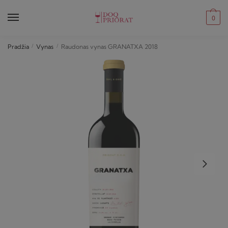
Skip
Skip
to
to
0
navigation
content
Pradžia
/
Vynas
/
Raudonas vynas GRANATXA 2018