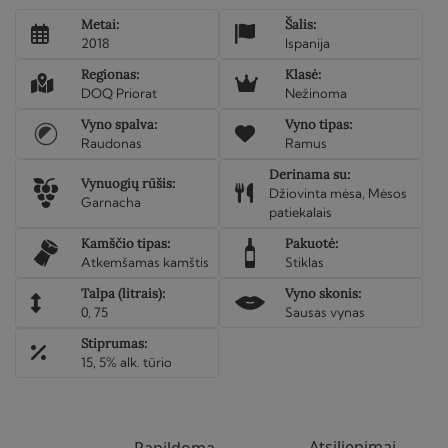
Metai:
Šalis:
2018
Ispanija
Regionas:
Klasė:
DOQ Priorat
Nežinoma
Vyno spalva:
Vyno tipas:
Raudonas
Ramus
Derinama su:
Vynuogių rūšis:
Džiovinta mėsa, Mėsos
Garnacha
patiekalais
Kamščio tipas:
Pakuotė:
Atkemšamas kamštis
Stiklas
Talpa (litrais):
Vyno skonis:
0, 75
Sausas vynas
Stiprumas:
15, 5% alk. tūrio
Atsiliepimai