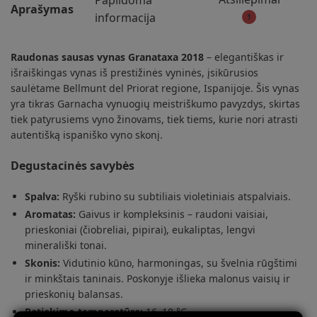
Papildoma
Aprašymas
informacija
1
Raudonas sausas vynas Granataxa 2018
– elegantiškas ir
išraiškingas vynas iš prestižinės vyninės, įsikūrusios
saulėtame Bellmunt del Priorat regione, Ispanijoje. Šis vynas
yra tikras Garnacha vynuogių meistriškumo pavyzdys, skirtas
tiek patyrusiems vyno žinovams, tiek tiems, kurie nori atrasti
autentišką ispaniško vyno skonį.
Degustacinės savybės
Spalva:
Ryški rubino su subtiliais violetiniais atspalviais.
Aromatas:
Gaivus ir kompleksinis – raudoni vaisiai,
prieskoniai (čiobreliai, pipirai), eukaliptas, lengvi
minerališki tonai.
Skonis:
Vidutinio kūno, harmoningas, su švelnia rūgštimi
ir minkštais taninais. Poskonyje išlieka malonus vaisių ir
prieskonių balansas.
Patiekimo temperatūra:
16–18 °C.