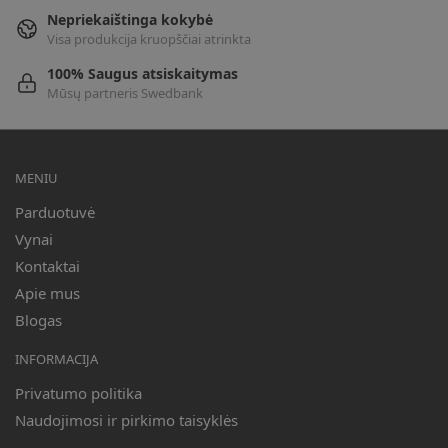
Nepriekaištinga kokybė
Visa produkcija kruopščiai atrinkta
100% Saugus atsiskaitymas
Mūsų partneris Swedbank
MENIU
Parduotuvė
Vynai
Kontaktai
Apie mus
Blogas
INFORMACIJA
Privatumo politika
Naudojimosi ir pirkimo taisyklės