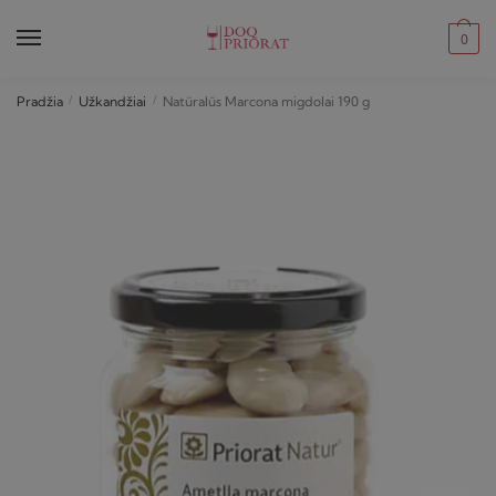
Skip
Skip
to
to
0
navigation
content
Pradžia
/
Užkandžiai
/
Natūralūs Marcona migdolai 190 g