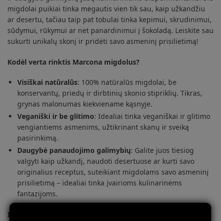
migdolai puikiai tinka mėgautis vien tik sau, kaip užkandžiu
ar desertu, tačiau taip pat tobulai tinka kepimui, skrudinimui,
sūdymui, rūkymui ar net panardinimui į šokoladą. Leiskite sau
sukurti unikalų skonį ir pridėti savo asmeninį prisilietimą!
Kodėl verta rinktis Marcona migdolus?
Visiškai natūralūs
: 100% natūralūs migdolai, be
konservantų, priedų ir dirbtinių skonio stipriklių. Tikras,
grynas malonumas kiekviename kąsnyje.
Veganiški ir be glitimo
: Idealiai tinka veganiškai ir glitimo
vengiantiems asmenims, užtikrinant skanų ir sveiką
pasirinkimą.
Daugybė panaudojimo galimybių
: Galite juos tiesiog
valgyti kaip užkandį, naudoti desertuose ar kurti savo
originalius receptus, suteikiant migdolams savo asmeninį
prisilietimą – idealiai tinka įvairioms kulinarinėms
fantazijoms.
Išskirtinė kokybė ir dėmesys detalėms