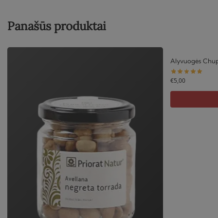
Panašūs produktai
Alyvuogės Chu
€
5,00