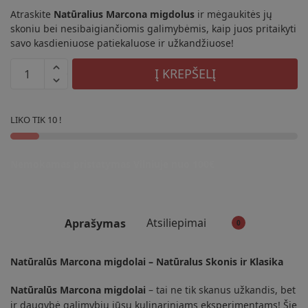
Atraskite
Natūralius Marcona migdolus
ir mėgaukitės jų
skoniu bei nesibaigiančiomis galimybėmis, kaip juos pritaikyti
savo kasdieniuose patiekaluose ir užkandžiuose!
produkto
Į KREPŠELĮ
kiekis:
Natūralūs
Marcona
LIKO TIK 10 !
migdolai
190
Nemokamas pristatymas Vilniuje nuo 100€
g
Atsiliepimai
Aprašymas
0
Natūralūs Marcona migdolai – Natūralus Skonis ir Klasika
Natūralūs Marcona migdolai
– tai ne tik skanus užkandis, bet
ir daugybė galimybių jūsų kulinariniams eksperimentams! Šie