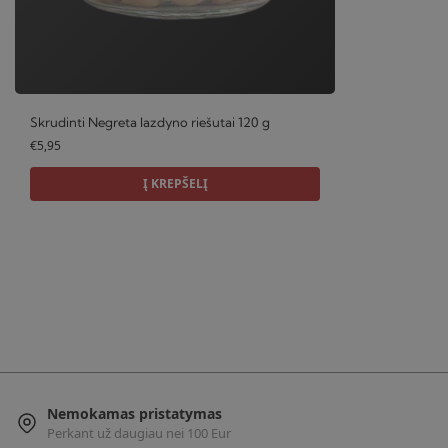
Skrudinti Negreta lazdyno riešutai 120 g
€
5,95
Į KREPŠELĮ
Nemokamas pristatymas
Perkant už daugiau nei 100 Eur