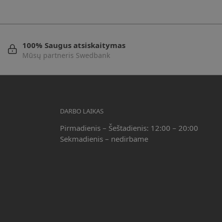
100% Saugus atsiskaitymas
Mūsų partneris Swedbank
DARBO LAIKAS
Pirmadienis – Šeštadienis: 12:00 – 20:00
Sekmadienis – nedirbame