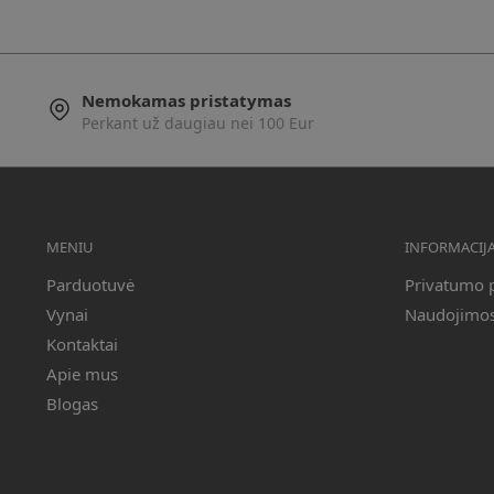
Nemokamas pristatymas
Perkant už daugiau nei 100 Eur
MENIU
INFORMACIJ
Parduotuvė
Privatumo p
Vynai
Naudojimosi
Kontaktai
Apie mus
Blogas