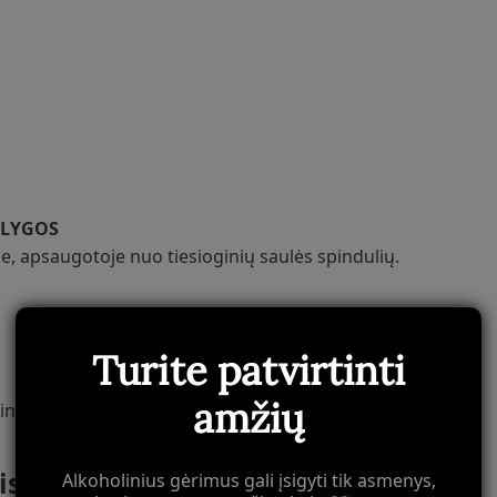
ĄLYGOS
oje, apsaugotoje nuo tiesioginių saulės spindulių.
Turite patvirtinti
amžių
 inde šaldytuve.
tis Baque Kavos Be Kofeino Maltos?
Alkoholinius gėrimus gali įsigyti tik asmenys,