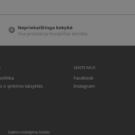
Nepriekaištinga kokybė
Visa produkcija kruopščiai atrinkta
A
SEKITE MUS
olitika
Facebook
 ir pirkimo taisyklės
Instagram
Galimi mokėjimo būdai