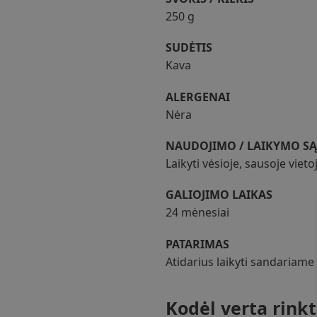
250 g
SUDĖTIS
Kava
ALERGENAI
Nėra
NAUDOJIMO / LAIKYMO S
Laikyti vėsioje, sausoje viet
GALIOJIMO LAIKAS
24 mėnesiai
PATARIMAS
Atidarius laikyti sandariame
Kodėl verta rink