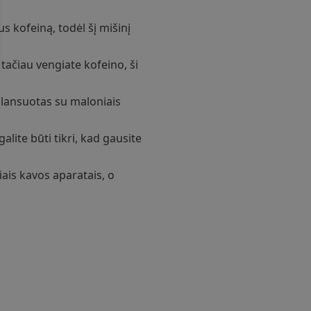
s kofeiną, todėl šį mišinį
 tačiau vengiate kofeino, ši
alansuotas su maloniais
lite būti tikri, kad gausite
iais kavos aparatais, o