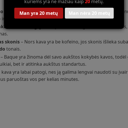
kuriems yra ne mažiau kaip
20
metų.
no
– Baque sugebėjo išlaikyti pilną kavos skonį net ir pašalinu
Man yra 20 metų
Man nėra 20 metų
 ir įprasta kava.
vakaro kavos mėgėjams
– Jei norite mėgautis kava vakarais,
mas.
as skonis
– Nors kava yra be kofeino, jos skonis išlieka sub
do
tonais.
– Baque yra žinoma dėl savo aukštos kokybės kavos, todėl ga
uikiai, bet ir atitinka aukštus standartus.
 kava yra labai patogi, nes ją galima lengvai naudoti su įvair
us paruoštas vos per kelias minutes.