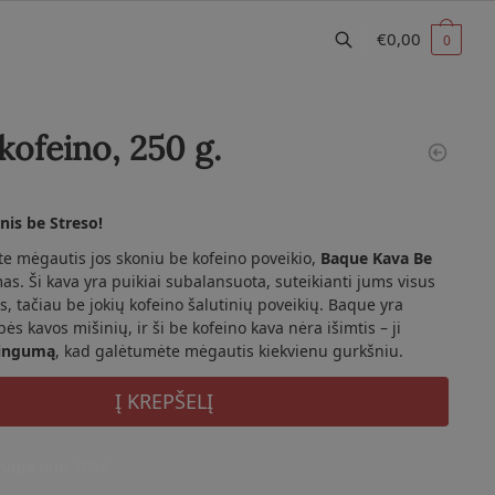
€
0,00
0
kofeino, 250 g.
nis be Streso!
ite mėgautis jos skoniu be kofeino poveikio,
Baque Kava Be
as. Ši kava yra puikiai subalansuota, suteikianti jums visus
tačiau be jokių kofeino šalutinių poveikių. Baque yra
s kavos mišinių, ir ši be kofeino kava nėra išimtis – ji
ingumą
, kad galėtumėte mėgautis kiekvienu gurkšniu.
Į KREPŠELĮ
iuje nuo 100€