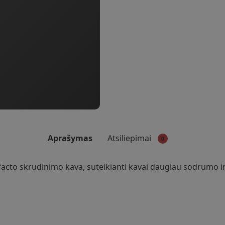
be
kofeino,
250
g.
Aprašymas
Atsiliepimai
0
facto skrudinimo kava, suteikianti kavai daugiau sodrumo ir