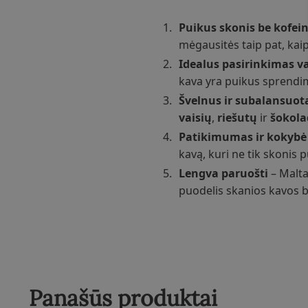
Puikus skonis be kofei
mėgausitės taip pat, kaip
Idealus pasirinkimas 
kava yra puikus sprendi
Švelnus ir subalansuot
vaisių
,
riešutų
ir
šokola
Patikimumas ir kokybė
kavą, kuri ne tik skonis p
Lengva paruošti
– Malta
puodelis skanios kavos b
Panašūs produktai