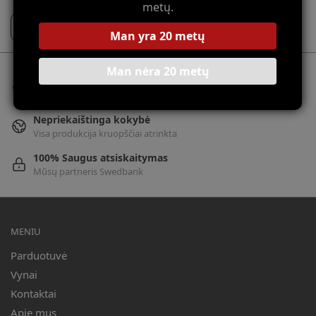
metų.
Man yra 20 metų
Man nėra 20 metų
Nemokamas pristatymas
Perkant už daugiau nei 100 Eur
Nepriekaištinga kokybė
Visa produkcija kruopščiai atrinkta
100% Saugus atsiskaitymas
Mūsų partneris Swedbank
MENIU
Parduotuvė
Vynai
Kontaktai
Apie mus