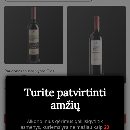
Raudonas sausas vynas Clos
Monlleo 2007
€
78,30
Turite patvirtinti
Raudonas sausas vynas Coranya
2007
amžių
€
45,36
Į KREPŠELĮ
Į KREPŠELĮ
Alkoholinius gėrimus gali įsigyti tik
asmenys, kuriems yra ne mažiau kaip
20