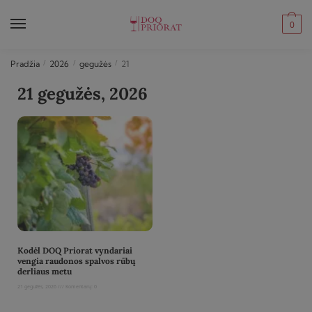
0
Pradžia
/
2026
/
gegužės
/
21
21 gegužės, 2026
Kodėl DOQ Priorat vyndariai
vengia raudonos spalvos rūbų
derliaus metu
21 gegužės, 2026
Komentarų: 0
Read More »