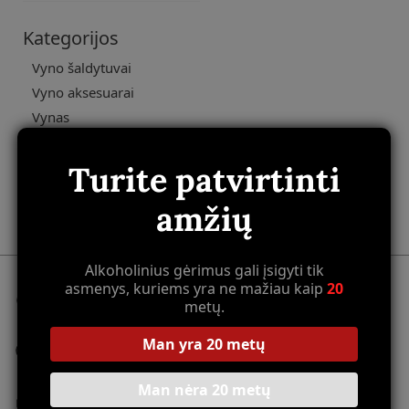
Kategorijos
Vyno šaldytuvai
Vyno aksesuarai
Vynas
Užkandžiai
Uncategorized
Turite patvirtinti
Kava
amžių
Aliejai
Alkoholinius gėrimus gali įsigyti tik
asmenys, kuriems yra ne mažiau kaip
20
Nemokamas pristatymas
metų.
Perkant už daugiau nei 100 Eur
Nepriekaištinga kokybė
Man yra 20 metų
Visa produkcija kruopščiai atrinkta
Man nėra 20 metų
100% Saugus atsiskaitymas