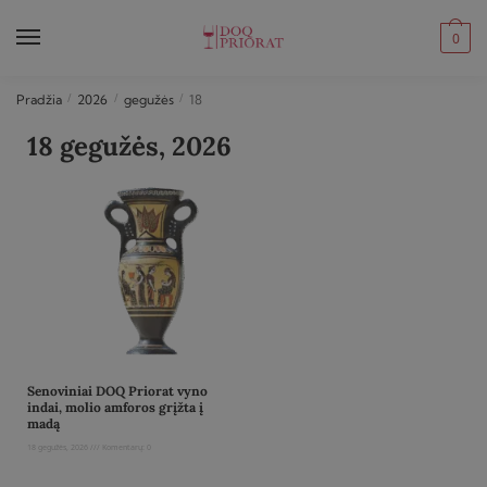
0
Pradžia
/
2026
/
gegužės
/
18
18 gegužės, 2026
Senoviniai DOQ Priorat vyno
indai, molio amforos grįžta į
madą
18 gegužės, 2026
Komentarų: 0
Read More »