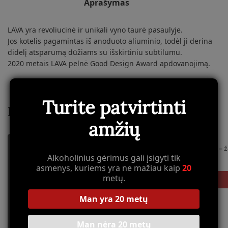
Aprašymas
LAVA yra revoliucinė ir unikali vyno taurė pasaulyje.
Jos kotelis pagamintas iš anoduoto aliuminio, todėl ji derina
didelį atsparumą dūžiams su išskirtiniu subtilumu.
2020 metais LAVA pelnė Good Design Award apdovanojimą.
Turite patvirtinti
Panašūs produktai
amžių
Cheer Cabin – ž
Alkoholinius gėrimus gali įsigyti tik
€
14,95
asmenys, kuriems yra ne mažiau kaip
20
metų.
Man yra 20 metų
Man nėra 20 metų