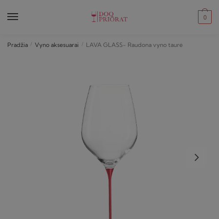
Skip
Skip
to
to
0
navigation
content
Pradžia
/
Vyno aksesuarai
/
LAVA GLASS- Raudona vyno taurė