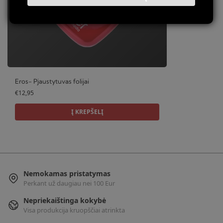
Eros- Pjaustytuvas folijai
€
12,95
Į KREPŠELĮ
Nemokamas pristatymas
Perkant už daugiau nei 100 Eur
Nepriekaištinga kokybė
Visa produkcija kruopščiai atrinkta