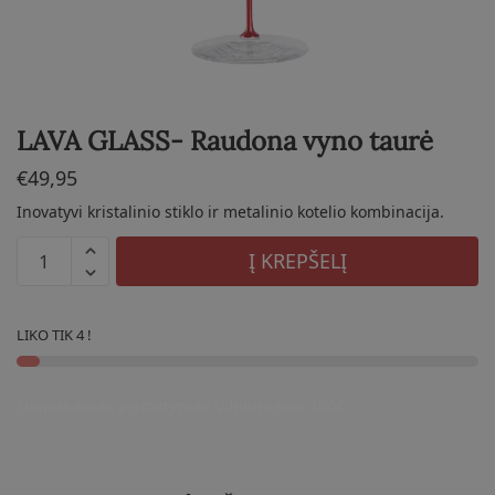
LAVA GLASS- Raudona vyno taurė
€
49,95
Inovatyvi kristalinio stiklo ir metalinio kotelio kombinacija.
produkto
Į KREPŠELĮ
kiekis:
LAVA
GLASS-
LIKO TIK 4 !
Raudona
vyno
Nemokamas pristatymas Vilniuje nuo 100€
taurė